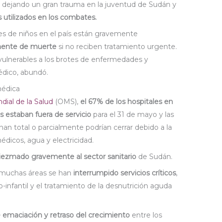
stá dejando un gran trauma en la juventud de Sudán y
s utilizados en los combates.
es de niños en el país están gravemente
inente de muerte
si no reciben tratamiento urgente.
ulnerables a los brotes de enfermedades y
édico, abundó.
médica
ial de la Salud
(OMS),
el 67% de los hospitales en
s estaban fuera de servicio
para el 31 de mayo y las
nan total o parcialmente podrían cerrar debido a la
dicos, agua y electricidad.
iezmado gravemente al sector sanitario
de Sudán.
n muchas áreas se han
interrumpido servicios críticos
,
-infantil y el tratamiento de la desnutrición aguda
e emaciación y retraso del crecimiento
entre los