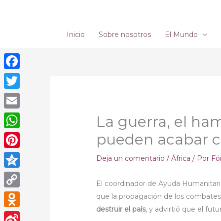
Ir
al
contenido
Inicio
Sobre nosotros
El Mundo
Facebook
Twitter
Email
La guerra, el ha
pueden acabar 
WhatsApp
Pinterest
Deja un comentario
/
África
/ Por
Fó
Qzone
El coordinador de Ayuda Humanitaria 
Copy
que la propagación de los combate
destruir el país
, y advirtió que el fu
Link
Odnoklassniki