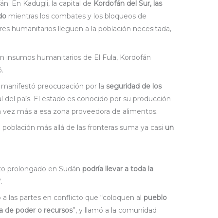
. En Kadugli, la capital de
Kordofán del Sur, las
do
mientras los combates y los bloqueos de
res humanitarios lleguen a la población necesitada,
on insumos humanitarios de El Fula, Kordofán
ó.
 manifestó preocupación por la
seguridad de los
tal del país. El estado es conocido por su producción
ada vez más a esa zona proveedora de alimentos.
 población más allá de las fronteras suma ya casi
un
icto prolongado en Sudán
podría llevar a toda la
”.
ó a las partes en conflicto que “coloquen al
pueblo
a de poder o recursos
”, y llamó a la comunidad