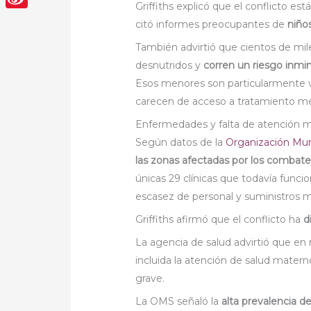
Griffiths explicó que el conflicto e
Sina
citó informes preocupantes de
niño
Weibo
También advirtió que cientos de mil
desnutridos y
corren un riesgo inm
Esos menores son particularmente v
carecen de acceso a tratamiento m
Enfermedades y falta de atención 
Según datos de la
Organización Mund
las zonas afectadas por los combate
únicas 29 clínicas que todavía funcio
escasez de personal y suministros mé
Griffiths afirmó que el conflicto ha
d
La agencia de salud advirtió que e
incluida la atención de salud materno
grave.
La OMS señaló la
alta prevalencia d