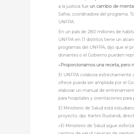
a la justicia fue
un cambio de mental
Safira, coordinadora del programa. T
UNFPA.
En un país de 280 millones de habita
UNFPA en 11 distritos tiene un alcan
programas del UNFPA, dijo que el p
donantes o el Gobierno pueden repr
«
Proporcionamos una receta, pero 
El UNFPA colabora estrechamente co
ofrece pueda ser ampliada por el Go
elaborar un manual de entrenamiento
para hospitales y orientaciones para
El Ministerio de Salud está estudiando
proyecto, dijo Kartini Rustandi, dir
«El Ministerio de Salud sigue esforzá
centros de salud capaces de gestionar