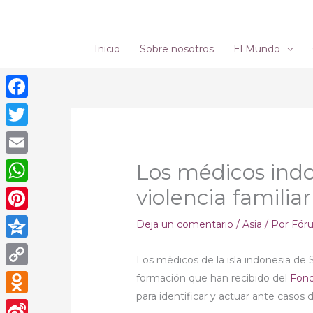
Ir
al
contenido
Inicio
Sobre nosotros
El Mundo
Facebook
Twitter
Email
Los médicos indo
violencia familiar
WhatsApp
Pinterest
Deja un comentario
/
Asia
/ Por
Fór
Qzone
Los médicos de la isla indonesia de
Copy
formación que han recibido del
Fond
para identificar y actuar ante casos 
Link
Odnoklassniki