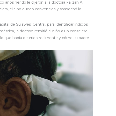
o años herido le dijeron a la doctora Fai’zah A.
alera, ella no quedó convencida y sospechó lo
pital de Sulawesi Central, para identificar indicios
oméstica, la doctora remitió al niño a un consejero
có lo que había ocurrido realmente y cómo su padre