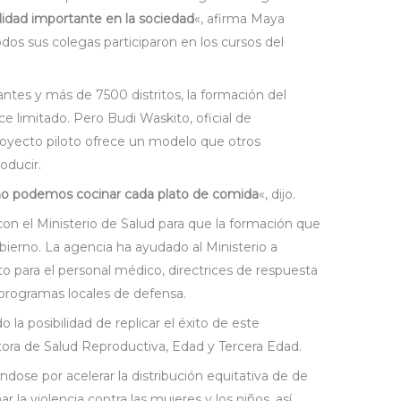
idad importante en la sociedad
«, afirma Maya
odos sus colegas participaron en los cursos del
ntes y más de 7500 distritos, la formación del
ce limitado. Pero Budi Waskito, oficial de
royecto piloto ofrece un modelo que otros
oducir.
no podemos cocinar cada plato de comida
«, dijo.
n el Ministerio de Salud para que la formación que
bierno. La agencia ha ayudado al Ministerio a
 para el personal médico, directrices de respuesta
 programas locales de defensa.
 la posibilidad de replicar el éxito de este
ectora de Salud Reproductiva, Edad y Tercera Edad.
ndose por acelerar la distribución equitativa de de
 la violencia contra las mujeres y los niños, así