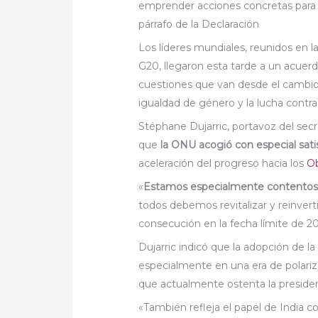
emprender acciones concretas para a
párrafo de la Declaración
Los líderes mundiales, reunidos en l
G20, llegaron esta tarde a un acuer
cuestiones que van desde el cambio 
igualdad de género y la lucha contra 
Stéphane Dujarric, portavoz del secr
que
la ONU acogió con especial satis
aceleración del progreso hacia
los
Ob
«
Estamos especialmente contentos 
todos debemos revitalizar y reinvert
consecución en la fecha límite de 203
Dujarric indicó que la adopción de l
especialmente en una era de polariz
que actualmente ostenta la presiden
«También refleja el papel de India co