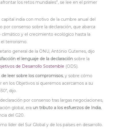
frontar los retos mundiales”, se lee en el primer
a capital india con motivo de la cumbre anual del
do por consenso sobre la declaración, que abarca
climático y el crecimiento ecológico hasta la
el terrorismo.
etario general de la ONU, António Guterres, dijo
facción el lenguaje de la declaración
sobre la
jetivos de Desarrollo Sostenible
(ODS).
de leer sobre los compromisos
, y sobre cómo
ir en los Objetivos si queremos acercarnos a su
0″, dijo.
a declaración por consenso tras largas negociaciones,
ación global, era
un tributo a los esfuerzos de India
,
cia del G20.
mo líder del Sur Global y de los países en desarrollo.