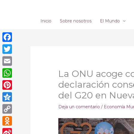
Ir
al
contenido
Inicio
Sobre nosotros
El Mundo
Facebook
Twitter
Email
La ONU acoge con
declaración cons
WhatsApp
del G20 en Nuev
Pinterest
Qzone
Deja un comentario
/
Economía Mun
Copy
Link
Odnoklassniki