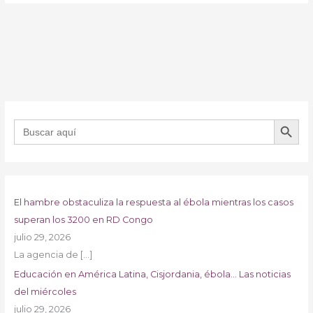
BOTÓN DE B
Buscar:
El hambre obstaculiza la respuesta al ébola mientras los casos
superan los 3200 en RD Congo
julio 29, 2026
La agencia de
[…]
Educación en América Latina, Cisjordania, ébola… Las noticias
del miércoles
julio 29, 2026