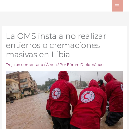
Ir
ME
al
PRI
contenido
La OMS insta a no realizar
entierros o cremaciones
masivas en Libia
Deja un comentario
/
África
/ Por
Fórum Diplomático