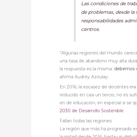
Las condiciones de trab
de problemas, desde la f
responsabilidades admini
centros.
“Algunas regiones del mundo carecen
una tasa de abandono muy alta dura
la respuesta es la misma:
debemos va
afirma Audrey Azoulay.
En 2016, la escasez de docentes era 
reducido en casi un tercio, no es suf
en de educación, en especial si se q
2030 de Desarrollo Sostenible
.
Fallan todas las regiones
La región que más ha progresado es 
la mitad desde 2016, hasta un défic