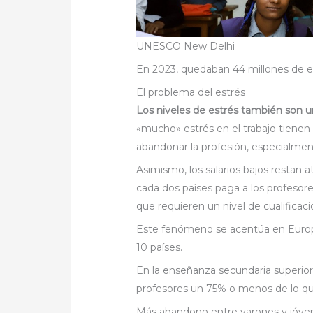
UNESCO New Delhi
En 2023, quedaban 44 millones de e
El problema del estrés
Los niveles de estrés también son 
«mucho» estrés en el trabajo tienen
abandonar la profesión, especialmen
Asimismo, los salarios bajos restan a
cada dos países paga a los profesor
que requieren un nivel de cualificació
Este fenómeno se acentúa en Europ
10 países.
En la enseñanza secundaria superior
profesores un 75% o menos de lo qu
Más abandono entre varones y jóve