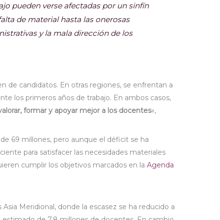
ajo pueden verse afectadas por un sinfín
alta de material hasta las onerosas
strativas y la mala dirección de los
 de candidatos. En otras regiones, se enfrentan a
nte los primeros años de trabajo. En ambos casos,
lorar, formar y apoyar mejor a los docentes
«,
de 69 millones, pero aunque el déficit se ha
iciente para satisfacer las necesidades materiales
uieren cumplir los objetivos marcados en la
Agenda
Asia Meridional, donde la escasez se ha reducido a
it estimado de 7,8 millones de docentes. En cambio,