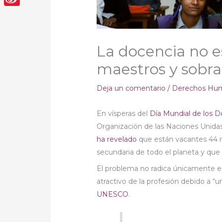
Sina
Weibo
La docencia no es
maestros y sobra
Deja un comentario
/
Derechos Hu
En vísperas del
Día Mundial de los 
Organización de las Naciones Unida
ha revelado
que están vacantes 44 m
secundaria de todo el planeta y que n
El problema no radica únicamente en 
atractivo de la profesión debido a “un
UNESCO
.