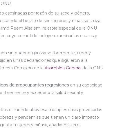
a ONU.
ndo asesinadas por razón de su sexo y género,
io cuando el hecho de ser mujeres y niñas se cruza
firmó Reem Alsalem, relatora especial de la ONU
ujer, cuyo cometido incluye examinar las causas y
uen sin poder organizarse libremente, creer y
dijo en unas declaraciones que siguieron a la
Tercera Comisión de la
Asamblea General
de la ONU
tigos de preocupantes regresiones
en su capacidad
 libremente y acceder a la salud sexual y
ras el mundo atraviesa múltiples crisis provocadas
a pobreza y pandemias que tienen un claro impacto
ual a mujeres y niñas», añadió Alsalem.