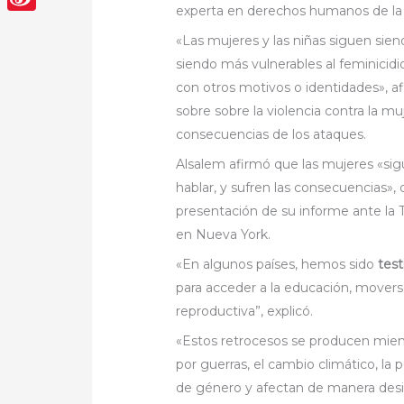
experta en derechos humanos de l
Sina
«Las mujeres y las niñas siguen sie
Weibo
siendo más vulnerables al feminicid
con otros motivos o identidades», a
sobre sobre la violencia contra la m
consecuencias de los ataques.
Alsalem afirmó que las mujeres «sig
hablar, y sufren las consecuencias», 
presentación de su informe ante la 
en Nueva York.
«En algunos países, hemos sido
tes
para acceder a la educación, moverse
reproductiva”, explicó.
«Estos retrocesos se producen mient
por guerras, el cambio climático, l
de género y afectan de manera desig