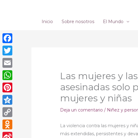
Ir
al
contenido
Inicio
Sobre nosotros
El Mundo
Facebook
Twitter
Email
Las mujeres y la
asesinadas solo p
WhatsApp
mujeres y niñas
Pinterest
Qzone
Deja un comentario
/
Niñez y perso
Copy
La violencia contra las mujeres y n
Link
más extendidas, persistentes y deva
Odnoklassniki