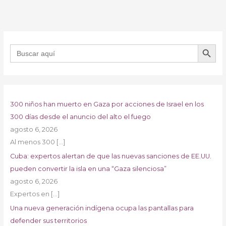
BOTÓN DE B
Buscar:
300 niños han muerto en Gaza por acciones de Israel en los
300 días desde el anuncio del alto el fuego
agosto 6, 2026
Al menos 300
[…]
Cuba: expertos alertan de que las nuevas sanciones de EE.UU.
pueden convertir la isla en una “Gaza silenciosa”
agosto 6, 2026
Expertos en
[…]
Una nueva generación indígena ocupa las pantallas para
defender sus territorios