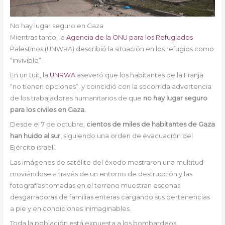
No hay lugar seguro en Gaza
Mientras tanto, la
Agencia de la ONU para los Refugiados
Palestinos (UNWRA) describió la situación en los refugios como
“invivible”.
En un tuit, la
UNRWA
aseveró que los habitantes de la Franja
“no tienen opciones”, y coincidió con la socorrida advertencia
de los trabajadores humanitarios de que
no hay lugar seguro
para los civiles en Gaza.
Desde el 7 de octubre,
cientos de miles de habitantes de Gaza
han huido al sur
, siguiendo una orden de evacuación del
Ejército israelí.
Las imágenes de satélite del éxodo mostraron una multitud
moviéndose a través de un entorno de destrucción y las
fotografías tomadas en el terreno muestran escenas
desgarradoras de familias enteras cargando sus pertenencias
a pie y en condiciones inimaginables.
Toda la población está expuesta a los bombardeos