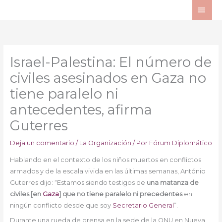
Ir
ME
al
PRI
contenido
Israel-Palestina: El número de
civiles asesinados en Gaza no
tiene paralelo ni
antecedentes, afirma
Guterres
Deja un comentario
/
La Organización
/ Por
Fórum Diplomático
Hablando en el contexto de los niños muertos en conflictos
armados y de la escala vivida en las últimas semanas, António
Guterres dijo: “Estamos siendo testigos de
una matanza de
civiles [en
Gaza
] que no tiene paralelo ni precedentes
en
ningún conflicto desde que soy
Secretario General
”.
Durante una rueda de prensa en la sede de la ONU en Nueva