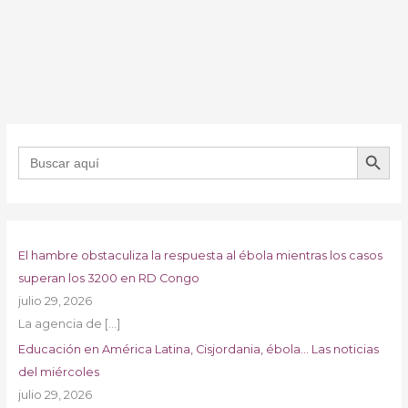
BOTÓN DE B
Buscar:
El hambre obstaculiza la respuesta al ébola mientras los casos
superan los 3200 en RD Congo
julio 29, 2026
La agencia de
[…]
Educación en América Latina, Cisjordania, ébola… Las noticias
del miércoles
julio 29, 2026