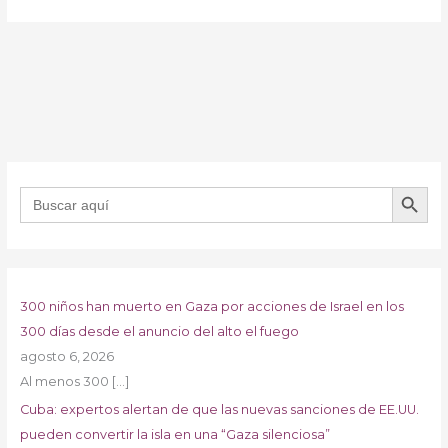
BOTÓN DE B
Buscar:
300 niños han muerto en Gaza por acciones de Israel en los
300 días desde el anuncio del alto el fuego
agosto 6, 2026
Al menos 300
[…]
Cuba: expertos alertan de que las nuevas sanciones de EE.UU.
pueden convertir la isla en una “Gaza silenciosa”