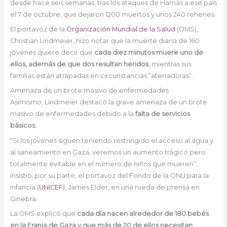
desde hace seis semanas, tras los ataques de Hamás a ese país
el 7 de octubre, que dejaron 1200 muertos y unos 240 rehenes.
El portavoz de la
Organización Mundial de la Salud
(OMS),
Christian Lindmeier, hizo notar que la muerte diaria de 160
jóvenes quiere decir que
cada diez minutos muere uno de
ellos, además de que dos resultan heridos
, mientras sus
familias están atrapadas en circunstancias “aterradoras”.
Amenaza de un brote masivo de enfermedades
Asimismo, Lindmeier destacó la grave amenaza de un brote
masivo de enfermedades debido a la
falta de servicios
básicos.
“Si los jóvenes siguen teniendo restringido el acceso al agua y
al saneamiento en Gaza, veremos un aumento trágico pero
totalmente evitable en el número de niños que mueren”,
insistió, por su parte, el portavoz del Fondo de la ONU para la
Infancia (
UNICEF
), James Elder, en una rueda de prensa en
Ginebra.
La OMS explicó que
cada día nacen alrededor de 180 bebés
en la Franja de Gaza y que más de 20 de ellos necesitan