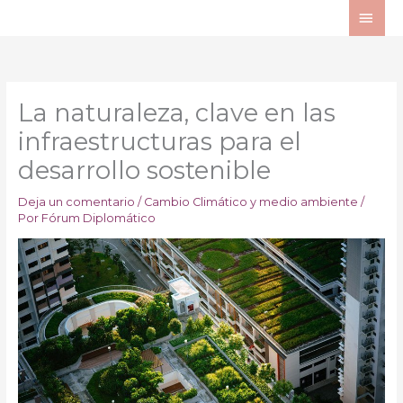
Ir
ME
al
PRI
contenido
La naturaleza, clave en las
infraestructuras para el
desarrollo sostenible
Deja un comentario
/
Cambio Climático y medio ambiente
/
Por
Fórum Diplomático