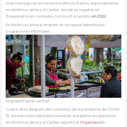
nivel más bajo en al menos los últimos 15 años, especialmente
en América Latina y el Caribe, donde se registraron
15 asesinatos en contraste con los 43 ocurridos
en 2022.
En América Latina el empleo se recupera liderado por
ocupaciones informales
Unsplash/Daniel Lerman
Cuatro años después del comienzo de la pandemia de COVID-
19, los mercados laborales muestran una plena recuperación
en América Latina y el Caribe, reportó la
Organización