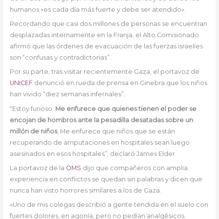
humanos «es cada día más fuerte y debe ser atendido».
Recordando que casi dos millones de personas se encuentran
desplazadas internamente en la Franja, el Alto Comisionado
afirmó que las órdenes de evacuación de las fuerzas israelíes
son “confusas y contradictorias”.
Por su parte, tras visitar recientemente Gaza, el portavoz de
UNICEF
denunció en rueda de prensa en Ginebra que los niños
han vivido “diez semanas infernales”.
“Estoy furioso.
Me enfurece que quienes tienen el poder se
encojan de hombros ante la pesadilla desatadas sobre un
millón de niños.
Me enfurece que niños que se están
recuperando de amputaciones en hospitales sean luego
asesinados en esos hospitales”, declaró James Elder.
La portavoz de la
OMS
dijo que compañeros con amplia
experiencia en conflictos se quedan sin palabras y dicen que
nunca han visto horrores similares a los de Gaza.
«Uno de mis colegas describió a gente tendida en el suelo con
fuertes dolores, en agonía, pero no pedían analgésicos.