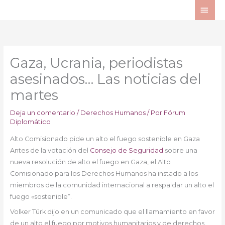
Ir
ME
al
PRI
contenido
Gaza, Ucrania, periodistas
asesinados… Las noticias del
martes
Deja un comentario
/
Derechos Humanos
/ Por
Fórum
Diplomático
Alto Comisionado pide un alto el fuego sostenible en Gaza
Antes de la votación del
Consejo de Seguridad
sobre una
nueva resolución de alto el fuego en Gaza, el Alto
Comisionado para los Derechos Humanos ha instado a los
miembros de la comunidad internacional a respaldar un alto el
fuego «sostenible”.
Volker Türk dijo en un comunicado que el llamamiento en favor
de un alto el fuego por motivos humanitarios y de derechos