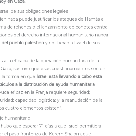
 hoy en Gaza.
rael de sus obligaciones legales
 bien nada puede justificar los ataques de Hamás a
 toma de rehenes o el lanzamiento de cohetes contra
iolaciones del derecho internacional humanitario
nunca
o del pueblo palestino
y no liberan a Israel de sus
icas a la eficacia de la operación humanitaria de la
 Gaza, sostuvo que esos cuestionamientos son un
e la forma en que
Israel está llevando a cabo esta
culos a la distribución de ayuda humanitaria
uda eficaz en la Franja requiere seguridad;
ridad; capacidad logística; y la reanudación de la
os cuatro elementos existen”.
ajo humanitario
e hubo que esperar 71 días a que Israel permitiera
por el paso fronterizo de Kerem Shalom, que