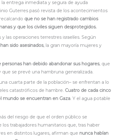
 la entrega inmediata y segura de ayuda
tónio Guterres pasó revista de los acontecimientos
, recalcando
que no se han registrado cambios
emanas y que los civiles siguen desprotegidos.
 las operaciones terrestres israelíes. Según
han sido asesinados
, la gran mayoría mujeres y
de personas han debido abandonar sus hogares
, que
o y que se prevé una hambruna generalizada.
na cuarta parte de la población– se enfrentan a lo
veles catastróficos de hambre.
Cuatro de cada cinco
el mundo se encuentran en Gaza
. Y el agua potable
ás del riesgo de que el orden público se
 los trabajadores humanitarios que, tras haber
res en distintos lugares, afirman que
nunca habían