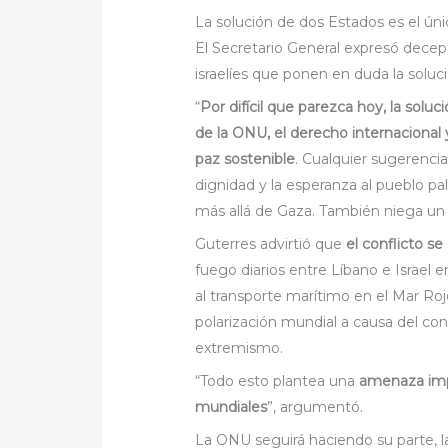
La solución de dos Estados es el ún
El Secretario General expresó decep
israelíes que ponen en duda la soluc
“
Por difícil que parezca hoy, la solu
de la ONU, el derecho internacional 
paz sostenible
. Cualquier sugerenci
dignidad y la esperanza al pueblo p
más allá de Gaza. También niega un f
Guterres advirtió que
el conflicto s
fuego diarios entre Líbano e Israel e
al transporte marítimo en el Mar Roj
polarización mundial a causa del conf
extremismo.
“Todo esto plantea una
amenaza impo
mundiales
”, argumentó.
La ONU seguirá haciendo su parte, l