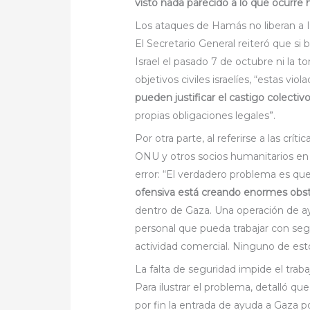
visto nada parecido a lo que ocurre
Los ataques de Hamás no liberan a Is
El Secretario General reiteró que si
Israel el pasado 7 de octubre ni la
objetivos civiles israelíes, “estas v
pueden justificar el castigo colectiv
propias obligaciones legales”.
Por otra parte, al referirse a las crít
ONU y otros socios humanitarios en
error: “El verdadero problema es qu
ofensiva está creando enormes obstá
dentro de Gaza. Una operación de ay
personal que pueda trabajar con segu
actividad comercial. Ninguno de est
La falta de seguridad impide el trab
Para ilustrar el problema, detalló qu
por fin la entrada de ayuda a Gaza 