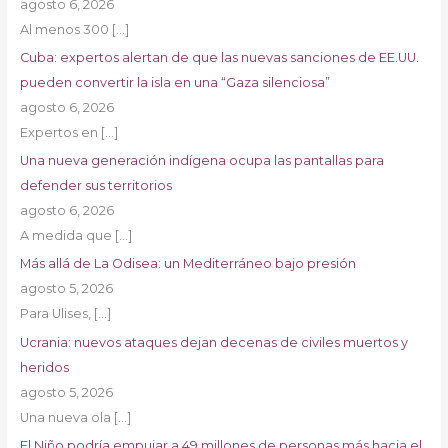
agosto 6, 2026
Al menos 300
[…]
Cuba: expertos alertan de que las nuevas sanciones de EE.UU.
pueden convertir la isla en una “Gaza silenciosa”
agosto 6, 2026
Expertos en
[…]
Una nueva generación indígena ocupa las pantallas para
defender sus territorios
agosto 6, 2026
A medida que
[…]
Más allá de La Odisea: un Mediterráneo bajo presión
agosto 5, 2026
Para Ulises,
[…]
Ucrania: nuevos ataques dejan decenas de civiles muertos y
heridos
agosto 5, 2026
Una nueva ola
[…]
El Niño podría empujar a 49 millones de personas más hacia el