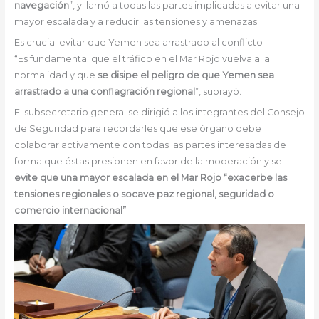
navegación
”, y llamó a todas las partes implicadas a evitar una
mayor escalada y a reducir las tensiones y amenazas.
Es crucial evitar que Yemen sea arrastrado al conflicto
“Es fundamental que el tráfico en el Mar Rojo vuelva a la
normalidad y que
se disipe el peligro de que Yemen sea
arrastrado a una conflagración regional
”, subrayó.
El subsecretario general se dirigió a los integrantes del Consejo
de Seguridad para recordarles que ese órgano debe
colaborar activamente con todas las partes interesadas de
forma que éstas presionen en favor de la moderación y se
evite que una mayor escalada en el Mar Rojo “exacerbe las
tensiones regionales o socave paz regional, seguridad o
comercio internacional”
.