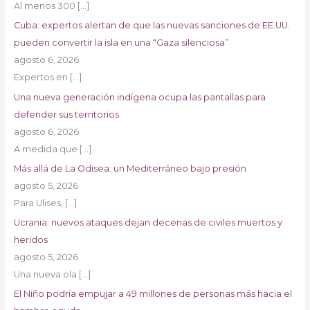
Al menos 300
[…]
Cuba: expertos alertan de que las nuevas sanciones de EE.UU.
pueden convertir la isla en una “Gaza silenciosa”
agosto 6, 2026
Expertos en
[…]
Una nueva generación indígena ocupa las pantallas para
defender sus territorios
agosto 6, 2026
A medida que
[…]
Más allá de La Odisea: un Mediterráneo bajo presión
agosto 5, 2026
Para Ulises,
[…]
Ucrania: nuevos ataques dejan decenas de civiles muertos y
heridos
agosto 5, 2026
Una nueva ola
[…]
El Niño podría empujar a 49 millones de personas más hacia el