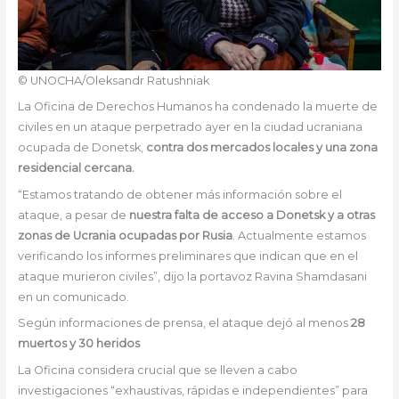
© UNOCHA/Oleksandr Ratushniak
La Oficina de Derechos Humanos ha condenado la muerte de
civiles en un ataque perpetrado ayer en la ciudad ucraniana
ocupada de Donetsk,
contra dos mercados locales y una zona
residencial cercana.
“Estamos tratando de obtener más información sobre el
ataque, a pesar de
nuestra falta de acceso a Donetsk y a otras
zonas de Ucrania ocupadas por Rusia
. Actualmente estamos
verificando los informes preliminares que indican que en el
ataque murieron civiles”, dijo la portavoz Ravina Shamdasani
en un comunicado.
Según informaciones de prensa, el ataque dejó al menos
28
muertos y 30 heridos
La Oficina considera crucial que se lleven a cabo
investigaciones “exhaustivas, rápidas e independientes” para