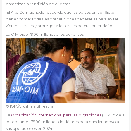
garantizar la rendición de cuentas.
El Alto Comisionado recuerda que las partes en conflicto
deben tomar todas las precauciones necesarias para evitar
víctimas civiles y proteger a los civiles de cualquier daño.
La OIM pide 7900 millones a los donantes
© IOM/Anushma Shrestha
La
Organización Internacional para las Migraciones
(OIM) pide a
los donantes 7900 millones de dólares para brindar apoyo a
sus operaciones en 2024.