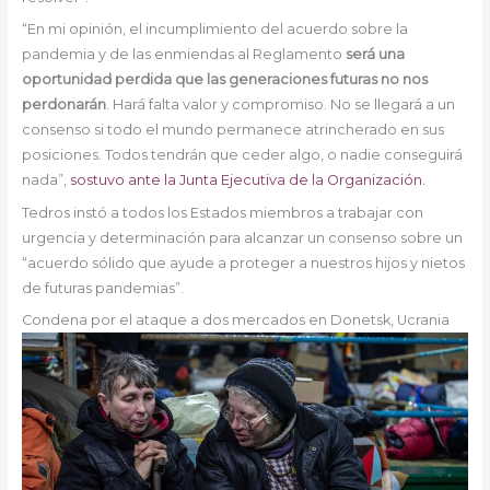
“En mi opinión, el incumplimiento del acuerdo sobre la
pandemia y de las enmiendas al Reglamento
será una
oportunidad perdida que las generaciones futuras no nos
perdonarán
. Hará falta valor y compromiso. No se llegará a un
consenso si todo el mundo permanece atrincherado en sus
posiciones. Todos tendrán que ceder algo, o nadie conseguirá
nada”,
sostuvo ante la Junta Ejecutiva de la Organización.
Tedros instó a todos los Estados miembros a trabajar con
urgencia y determinación para alcanzar un consenso sobre un
“acuerdo sólido que ayude a proteger a nuestros hijos y nietos
de futuras pandemias”.
Condena por el ataque a dos mercados en Donetsk, Ucrania