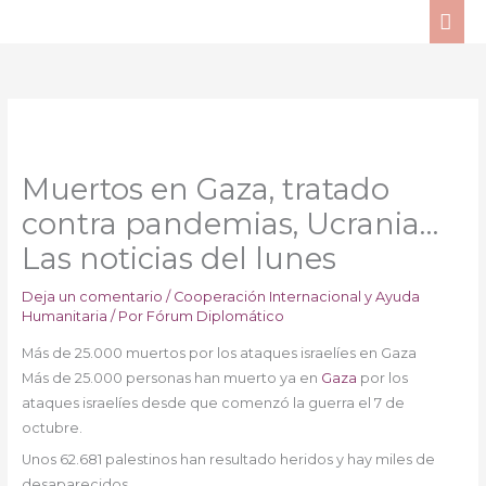
Ir
ME
al
PRI
contenido
Muertos en Gaza, tratado
contra pandemias, Ucrania…
Las noticias del lunes
Deja un comentario
/
Cooperación Internacional y Ayuda
Humanitaria
/ Por
Fórum Diplomático
Más de 25.000 muertos por los ataques israelíes en Gaza
Más de 25.000 personas han muerto ya en
Gaza
por los
ataques israelíes desde que comenzó la guerra el 7 de
octubre.
Unos 62.681 palestinos han resultado heridos y hay miles de
desaparecidos.