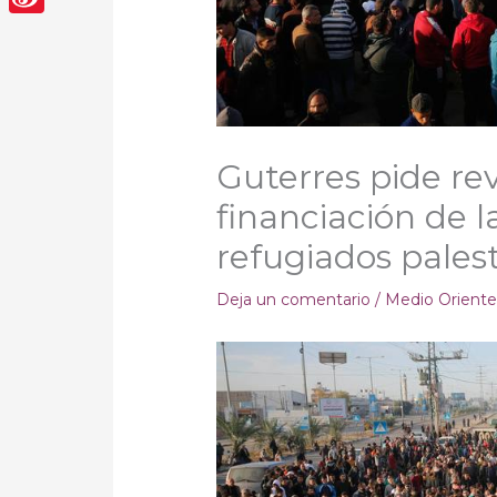
Sina
Weibo
Guterres pide rev
financiación de l
refugiados pales
Deja un comentario
/
Medio Orient