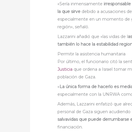
«Sería inmensamente
irresponsable
la que sirve
debido a acusaciones de 
especialmente en un momento de guer
región», señaló.
Lazzarini añadió que «las vidas de l
a
también lo hace la estabilidad region
Permitir la asistencia humanitaria
Por último, el funcionario citó la sen
Justicia
que ordena a Israel tomar med
población de Gaza.
«
La única forma de hacerlo es media
especialmente con la UNRWA como pr
Además, Lazzarini enfatizó que alr
personal de Gaza siguen acudiendo a
salvavidas que puede derrumbarse
financiación.