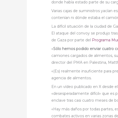
donde había estado parte de su carg
Varias cajas de suministros yacían e
contenían ni dónde estaba el camió
La difícil situación de la ciudad de G
El ataque del convoy se produjo tras t
de Gaza por parte del
Programa Mun
«
Sólo hemos podido enviar cuatro 
camiones cargados de alimentos, suf
director del PMA en Palestina, Mat
«(Es) realmente insuficiente para pr
agencia de alimentos.
En un vídeo publicado en X desde e
«desesperadamente difícil» que es p
enclave tras casi cuatro meses de b
«Hay más daños por todas partes, e
combates activos en varias zonas de l