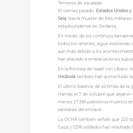
Temores de escalada
El viernes pasado,
Estados Unidos y R
Siria
, tras la muerte de tres milita
estadounidense en Jordania.
En medio de los continuos llamamient
todos los rehenes, sigue existiendo
aún más debido a los acontecimient
han atacado a embarcaciones supues
En la frontera de Israel con Líbano, 
Hezbolá
también han aumentado la pr
El último balance de víctimas de la 
Hamás el 7 de octubre que dejaron 
menos 27.365 palestinos muertos en 
sanitarias del enclave.
La OCHA también señaló que 223 sol
Gaza y 1296 soldados han resultado her