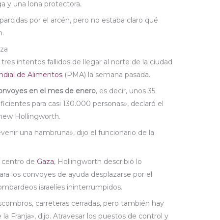
a y una lona protectora.
sparcidas por el arcén, pero no estaba claro qué
n.
aza
res intentos fallidos de llegar al norte de la ciudad
dial de Alimentos
(PMA) la semana pasada.
convoyes en el mes de enero
, es decir, unos 35
icientes para casi 130.000 personas», declaró el
thew Hollingworth.
evenir una hambruna», dijo el funcionario de la
l centro de
Gaza
, Hollingworth describió lo
ara los convoyes de ayuda desplazarse por el
ombardeos israelíes ininterrumpidos.
scombros, carreteras cerradas, pero también hay
a Franja», dijo. Atravesar los puestos de control y