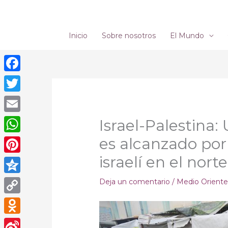
Ir
al
contenido
Inicio
Sobre nosotros
El Mundo
Facebook
Twitter
Email
Israel-Palestina
es alcanzado por 
WhatsApp
israelí en el nor
Pinterest
Qzone
Deja un comentario
/
Medio Orient
Copy
Link
Odnoklassniki