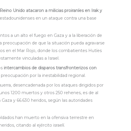
eino Unido atacaron a milicias proiraníes en Irak y
res estadounidenses en un ataque contra una base
os a un alto el fuego en Gaza y a la liberación de
 la preocupación de que la situación pueda agravarse
os en el Mar Rojo, donde los combatientes Hutíes
tamente vinculadas a Israel.
los
intercambios de disparos transfronterizos con
eocupación por la inestabilidad regional.
guerra, desencadenada por los ataques dirigidos por
unos 1200 muertos y otros 250 rehenes, es de al
Gaza y 66.630 heridos, según las autoridades
dados han muerto en la ofensiva terrestre en
idos, citando al ejército israelí.