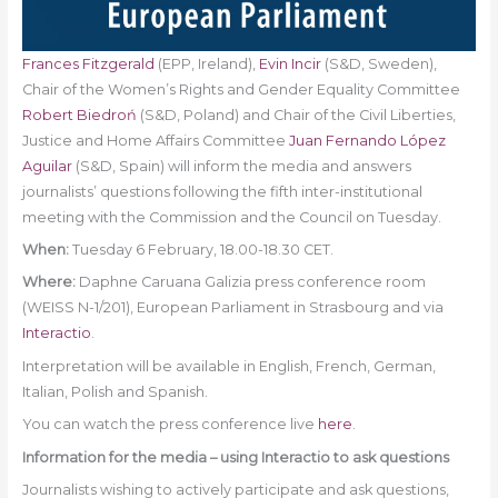
Frances Fitzgerald
(EPP, Ireland),
Evin Incir
(S&D, Sweden),
Chair of the Women’s Rights and Gender Equality Committee
Robert Biedroń
(S&D, Poland) and Chair of the Civil Liberties,
Justice and Home Affairs Committee
Juan Fernando López
Aguilar
(S&D, Spain) will inform the media and answers
journalists’ questions following the fifth inter-institutional
meeting with the Commission and the Council on Tuesday.
When:
Tuesday 6 February, 18.00-18.30 CET.
Where:
Daphne Caruana Galizia press conference room
(WEISS N-1/201), European Parliament in Strasbourg and via
Interactio
.
Interpretation will be available in English, French, German,
Italian, Polish and Spanish.
You can watch the press conference live
here
.
Information for the media – using Interactio to ask questions
Journalists wishing to actively participate and ask questions,