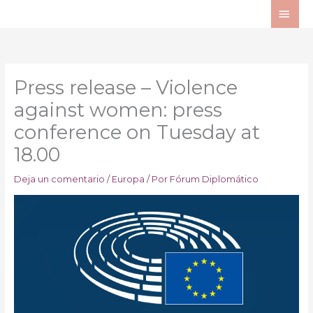
Ir
ME
al
PRI
contenido
Press release – Violence
against women: press
conference on Tuesday at
18.00
Deja un comentario
/
Europa
/ Por
Fórum Diplomático