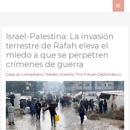
Ir
ME
al
PRI
contenido
Israel-Palestina: La invasión
terrestre de Rafah eleva el
miedo a que se perpetren
crímenes de guerra
Deja un comentario
/
Medio Oriente
/ Por
Fórum Diplomático