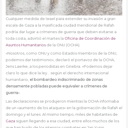
Cualquier medida de Israel para extender su invasión a gran
escala de Gaza a la masificada ciudad meridional de Rafah
podría dar lugar a crímenes de guerra que deben evitarse a
toda costa, advirtió el martes la
Oficina de Coordinación de
Asuntos Humanitarios
de la ONU (OCHA).
«Nosotros, como ONU y como Estados miembros de la ONU,
podemos dar testimonio», declaró el portavoz de la OCHA,
Jens Laerke, a los periodistas en Ginebra. «Podemos dejar
claro lo que dice la ley… según el derecho internacional
humanitario,
el bombardeo indiscriminado de zonas
densamente pobladas puede equivaler a crímenes de
guerra
«.
Las declaraciones se produjeron mientras la OCHA informaba
de un «aumento de los ataques» en la gobernación de Rafah el
domingo y el lunes. Al mismo tiempo, miles de habitantes de
Gaza
siguen llegando a esa ciudad, entre ellos muchos de los
que han huido de los intensos combates en Jan Yunis.