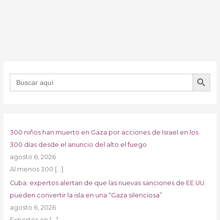
BOTÓN DE B
Buscar:
300 niños han muerto en Gaza por acciones de Israel en los
300 días desde el anuncio del alto el fuego
agosto 6, 2026
Al menos 300
[…]
Cuba: expertos alertan de que las nuevas sanciones de EE.UU.
pueden convertir la isla en una “Gaza silenciosa”
agosto 6, 2026
Expertos en
[…]