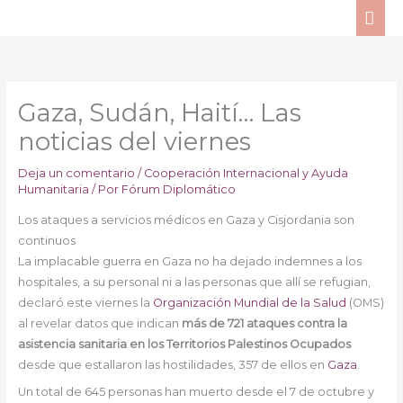
Ir
ME
al
PRI
contenido
Gaza, Sudán, Haití… Las
noticias del viernes
Deja un comentario
/
Cooperación Internacional y Ayuda
Humanitaria
/ Por
Fórum Diplomático
Los ataques a servicios médicos en Gaza y Cisjordania son
continuos
La implacable guerra en Gaza no ha dejado indemnes a los
hospitales, a su personal ni a las personas que allí se refugian,
declaró este viernes la
Organización Mundial de la Salud
(OMS)
al revelar datos que indican
más de 721 ataques contra la
asistencia sanitaria en los Territorios Palestinos Ocupados
desde que estallaron las hostilidades, 357 de ellos en
Gaza
.
Un total de 645 personas han muerto desde el 7 de octubre y