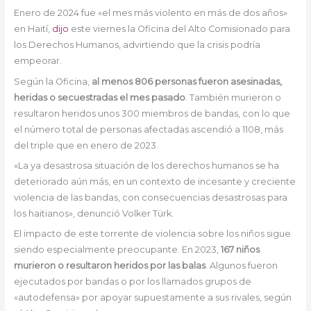
Enero de 2024 fue «el mes más violento en más de dos años»
en Haití,
dijo
este viernes la Oficina del Alto Comisionado para
los Derechos Humanos, advirtiendo que la crisis podría
empeorar.
Según la Oficina,
al menos 806 personas fueron asesinadas,
heridas o secuestradas el mes pasado
. También murieron o
resultaron heridos unos 300 miembros de bandas, con lo que
el número total de personas afectadas ascendió a 1108, más
del triple que en enero de 2023.
«La ya desastrosa situación de los derechos humanos se ha
deteriorado aún más, en un contexto de incesante y creciente
violencia de las bandas, con consecuencias desastrosas para
los haitianos», denunció Volker Türk.
El impacto de este torrente de violencia sobre los niños sigue
siendo especialmente preocupante. En 2023,
167 niños
murieron o resultaron heridos por las balas
. Algunos fueron
ejecutados por bandas o por los llamados grupos de
«autodefensa» por apoyar supuestamente a sus rivales, según