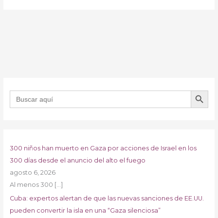
BOTÓN DE B
Buscar:
300 niños han muerto en Gaza por acciones de Israel en los
300 días desde el anuncio del alto el fuego
agosto 6, 2026
Al menos 300
[…]
Cuba: expertos alertan de que las nuevas sanciones de EE.UU.
pueden convertir la isla en una “Gaza silenciosa”