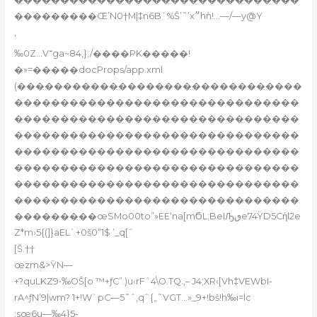
���������Œ’N0†M|‡n6B`%Š’˜’x״hܺn!…—/—y@Y
‚
‰0Z…V־ga~84,};/����PK�����!
�»=�����docProps/app.xml
(�������������������������������
�������������������������������
�������������������������������
�������������������������������
�������������������������������
�������������������������������
�������������������������������
�������������������������������
���������œSMo00to”»EE‘na[mϬL;BeIԠٯe74ŸD5Cήl2e
Z*m›5{(]}aEL`+0š0“1$ ’_q[ˆ
[Š.††
œzm&>ŸN—
+?quLKZ9•‰OŠ[o ™+ƒC”.)u‹rFˆ4\O.TQ.‚– J4;XR‹[Vh‡VEWbI-
rA^ƒN’9|wm? 1+!W`pC—5˜ˆ‚qˆ{„˜VGT…»_9+!bš!h‰i=lc
;sœ6u—‰4}5-