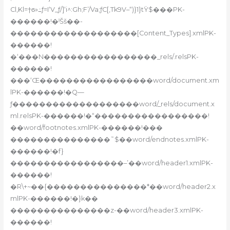
Cl,Kl=†ϭ»߸ƒ=I‘V_ƒ/]‘i^:Gh;F’/Va;ƒC[‚Tk9V–“)}1}tŸ$���PK-
������!�ˡŠš��-
�������������������[Content_Types].xmlPK-
������!
�‘���N�����������������_rels/.relsPK-
������!
���‘Œ�����������������word/document.xm
lPK-������!�Q—
ƒ�������������������word/_rels/document.x
ml.relsPK-������!�“�����������������!
��word/footnotes.xmlPK-������!���
���������������˜$��word/endnotes.xmlPK-
������!�f}
�����������������–’��word/header1.xmlPK-
������!
�R\+~��{���������������*��word/header2.x
mlPK-������!�}k��
���������������z-��word/header3.xmlPK-
������!