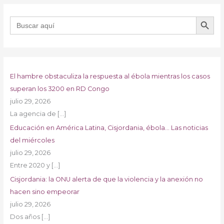
BOTÓN DE B
Buscar:
El hambre obstaculiza la respuesta al ébola mientras los casos
superan los 3200 en RD Congo
julio 29, 2026
La agencia de
[…]
Educación en América Latina, Cisjordania, ébola… Las noticias
del miércoles
julio 29, 2026
Entre 2020 y
[…]
Cisjordania: la ONU alerta de que la violencia y la anexión no
hacen sino empeorar
julio 29, 2026
Dos años
[…]