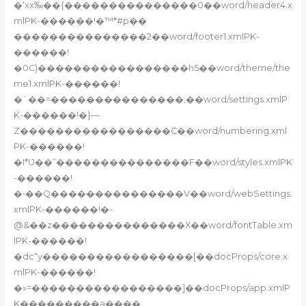
�‘xx‰��{���������������0��word/header4.x
mlPK-������!�™*#p��
���������������2��word/footer1.xmlPK-
������!
�0C)�����������������h5��word/theme/the
me1.xmlPK-������!
�`��=���������������;��word/settings.xmlP
K-������!�}—
Z�����������������C��word/numbering.xml
PK-������!
�I*Ʋ��”���������������F��word/styles.xmlPK
-������!
�•��Q���������������V��word/webSettings.
xmlPK-������!�-
@&��z���������������X��word/fontTable.xm
lPK-������!
�dc“y�����������������[��docProps/core.x
mlPK-������!
�»=�����������������]��docProps/app.xmlP
K���������a����