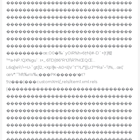
�������������������������������
�������������������������������
�������������������������������
�������������������������������
�������������������������������
�������������������������������
�������������������������������
���������œ;O0�‰`yOiR%h»6†N)#-Dˆ+(t}蝭
™a•NP.!QX%gu’ા+_ 6TD(ȣ6″R٦J1\R7NŒQŒ…
L6q[IeŸ/>^U›˜gt[l2‚:+Xp1]ͮx~A0^š)V˜t“?Li*}[LrJ™Ra”–‘\1%‚…œӶ
œV*:’”hft‰nV‰;���PK�����!�t?
9z���(���customXml/_rels/item1.xml.rels
(�������������������������������
�������������������������������
�������������������������������
�������������������������������
�������������������������������
�������������������������������
�������������������������������
�������������������������������