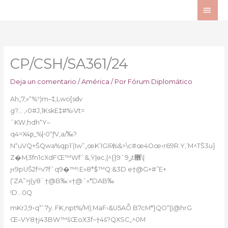
Ir
ME
al
PRI
contenido
CP/CSH/SA361/24
Deja un comentario
/
América
/ Por
Fórum Diplomático
Ah„7,»“%ˀ)m–‡,Lwo[sԁv
g?… ,›0#J‚1KskE‡#%›Vt=
ˆKW,hdh“Y–
q4=X4ƿ_%|•0“ƒV,a/‰?
N“uVQ+ŠQwa%qp1’(Iw”„œK’IGIӎ’’%&>\c#œ4Oœ‹r69R.Y‚’M^TŠ3u]
Z�Ӎ3fn1cXdFŒ™Wfˆ&‚Ÿ|ѳc‚|^{}9ˆ9زt޾\|
ԩ9pUŠ2f=v7fˆq9�™!:E»8*$™Q:&3D e†@G+#”E+
(‘ZA”>j(y8`†@B‰:«†@ˆ»*DAB‰
!D…0Q
mKrJ‚9•q“’ 7y. FK‚npt%/M);MaF›&U5AȬ B7cM*}QO“|)@hrG
Œ–VY8†j43BW™šŒoX3f~†4š?QXSC„^0M