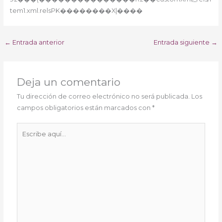
tem1.xml.relsPK��������X|����
←
Entrada anterior
Entrada siguiente
→
Deja un comentario
Tu dirección de correo electrónico no será publicada.
Los
campos obligatorios están marcados con
*
Escribe
aquí...