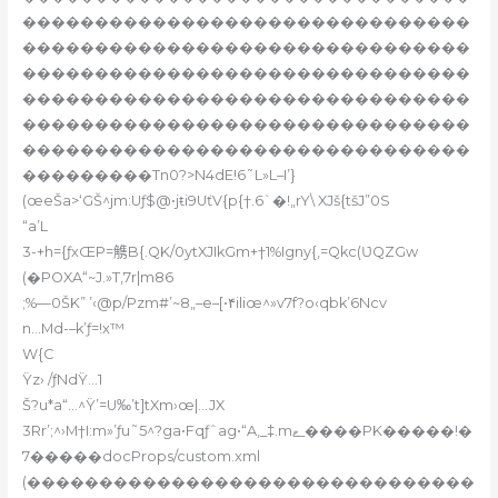
�������������������������������
�������������������������������
�������������������������������
�������������������������������
�������������������������������
�������������������������������
���������Tn0?>N4dE!6˜L»L–I’}
(œeŠa>‘GŠ^jm:Uƒ$@•jŧi9UťV{p{†.6`�!„rY\ XJš{tšJ”0S
“a’L
3-+h={ƒxŒP=𧤤B{.QK/0ytXJIkGm+†1%Igny{,=Qkc(ƲQZGw
(�POXA“~J.»T‚7r|m86
;%—0ŠK” ’‹@p/Pzm#’~8„–e–[•۴iliœ^»v7f?o‹qbk’6Ncv
n…Md-–k’ƒ=!x™
W{C
Ÿz› /ƒNdŸ…1
Š?u*a“…^Ÿ’=U‰’t]tXm›œ|…JX
3Rr’;^›M†I:m»’ƒu˜5^?ga•Fqƒˆag•“A‚_‡.mޱ_����PK�����!�
7�����docProps/custom.xml
(�������������������������������