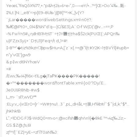
YeœLΎռQõX%7־:+,7p&h†2ķ»š=e›”,—‹‹eY/+…™]Œ>Oo”4‰…㼫-
‡%,t:]N::;_e8‘=>p[E9–8Uʪ‹‘j||̮18]™>K_]v{Y?
`jLar
�����word/webSettings.xml•n0†?;
‰Ѥ@Pt0=,˱0I4$%N“d’q—]C/&E3)‚A`O•f W(D(’@v…~==,P
–% FwŸnۼ#5ƞԁHB1M†šT`=†JYإ†߻†ha$Š2ck(PUŒ{ ;APQn‰
u}FZzx3yĳ+`D†Ll1}Feq=/t d„1=#!
‡•8™’�tiz%9kzH’Jϸpw$Hu+A‚[’z`x{.=+@”l{t:KY2K~1†BVŸl[#upƀ+
n”y‘vŒ‘]gw9
& p‡w:d6NYhœV
+#
/Ewv,‰‹I4]fI6x~t1Lg�jTaΡK����PK�����!
�>™�������word/fontTable.xml•[o0′?Dy/.E…
Je0UšR8Nb-#w$
L„m• ˆsl7,wVD**
:ELy:v_›(xŒrO>[r`>W#†nu1…3ˆ‚pL„dHåL=†䏲‚H%ͩz#/ˆ$˜|d„k;“$*…
jhKhk!B
L”‚=1DDG FJ$›WdQ0=m‹o^;@xcifsh܎qhǹn1{�8kE ™‹4ʐ‰ݢz;–
GS.$Z@‚ƒs,6I
zƒ™/[ˆEZ|=yE~=zf ΐT0aN‰J: