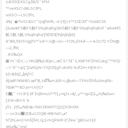
z›B35ŒXSCg3B/S˜†PM
™veXSC!;d#LSCަ†PL
wXSC!—LSCަ†PL
d!kjˆ�!ToSC&SY”’Qqƒ0M!k‚ –4’†3[‚l–t™ZŒŒf”=0xš6C35.
[3ušeKFS㲥FS㲥FS%qRqRg3B/S㲥FS㲥FS%qRqRqRvF˜eKeKfS
㲥:S㲥:S㲥:S%qRqRq’ԸlԸlԸlԸlhj\hj\hj\tE|
šI”8šī„9‡01>Qϱ7V?”νd^>:o@~oU—ŸO%„EMuf—,+–k›Dc72 YȪN@
—2_ްX9(
…KS‰QX
䠥’m˜ŒV,~ۿYKV2̷
(‰2‹B]ec_œ\”.E>’5‡˜š„Xš8“N7ZPACҳkg”,™X0}I
—\ˆR‘”+qQ”[2a9QW–ŸS[GR[gŸ›do95–.%:ϩZm-M[r9•J^–
šZ»8‡š(Ӷڶ)A[ŸC
Ǟ[q#f›?Kkt80;œf?ƒL,NƧ͞‰m,b\R.n„@uN—TŸNVŠPǺUAmjRb–
ŸםšK™:6D;꧞n=UV}G?
Ϲ΁j”`=YL1F‡–|!f’3U|RmvU™ݦ,}7=ղZ٭:»&/_y™-tpŒڀ2h{‰b\w=
[;EW›dN=3ˆk
j/Ci…}‡Šߎi%Bdp•5WrZKWt1ŸQ{QJV5m9X
—:ovJnz׼Œ$uU;DQB>88›N4?ڡ?
N“2hLei+[>VnŠ[ŠM,;ūj;2‹mQRWR i‡‘Zkw˜ըBSurJ‹[X
s9jw‰”^mj{