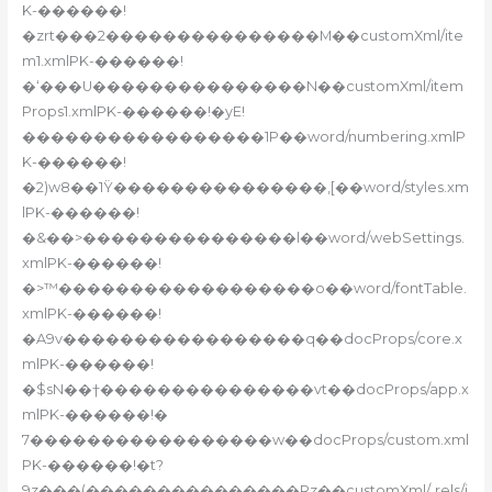
K-������!
�zrt���2���������������M��customXml/ite
m1.xmlPK-������!
�‘���U���������������N��customXml/item
Props1.xmlPK-������!�yE!
�����������������1P��word/numbering.xmlP
K-������!
�2)w8��1Ÿ���������������‚[��word/styles.xm
lPK-������!
�&��>���������������l��word/webSettings.
xmlPK-������!
�>™������������������o��word/fontTable.
xmlPK-������!
�A9v�����������������q��docProps/core.x
mlPK-������!
�$sN��†���������������vt��docProps/app.x
mlPK-������!�
7�����������������w��docProps/custom.xml
PK-������!�t?
9z���(���������������Rz��customXml/_rels/i