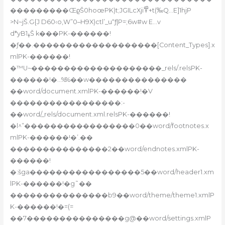
���������ŒϱŠ0hoœPK)t;JGILcXji߾+t(‰Q…E]1hjP
>N~jŠ.G{J D60‹o,W”0–H9X)ctl’_u“ƒ|P=;6w#w E…v
d*yB1ߪŠ k���PK-������!
�ƒ��.�������������������[Content_Types].x
mlPK-������!
�™U~��������������������_rels/.relsPK-
������!�…%%��w���������������
��word/document.xmlPK-������!�V
�����������������:-
��word/_rels/document.xml.relsPK-������!
�l^”�����������������0��word/footnotes.x
mlPK-������!�’.��
���������������2��word/endnotes.xmlPK-
������!
�:šga�����������������5��word/header1.xm
lPK-������!�g˜��
���������������b9��word/theme/theme1.xmlP
K-������!�=(=
��7���������������g@��word/settings.xmlP