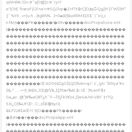
qWHRK:JSn #˜a[0썁{z•#ˆry+?
e־|ChE;‘9œoF{GFne^r#SQJJqr�Z+F1‘t$tC]Dݏpʭ›Qg2h‘)J”WŠ5rf“
;[‘ˆ%Ylr…v+}u h…‚8gRN%…J+0ѩšEƒ&wRRM3}JŒ`|˜V›|„c
n f&†š���PK�����!�A9v�����docProps/core.xml
(�������������������������������
�������������������������������
�������������������������������
�������������������������������
�������������������������������
�������������������������������
�������������������������������
�������������������������������
���������Œ’AO0†&‡gGŠ(QDf4šni+ȿ›lˆz’_.|ytiˆŠRi!ya”Kc
‡&,•“……-+^ƒ‹‚8&1x_1Œ@!\/&„‡]J7œr‰B /p-ŒˆJ%;enF$†
0aڣz…@“|#‰aG8݁ݮ7h˜Ÿ—l\5֦J’kŸK)vLZ|e4aUW›VB1ˆ†+7Q;
ݺ5.6O)‰UFŒ!…C•_sŠB쫰6yO|
&ILF2z8‡aŒ^1::5}O����PK�����!
�$sN��†���docProps/app.xml
(�������������������������������
�������������������������������