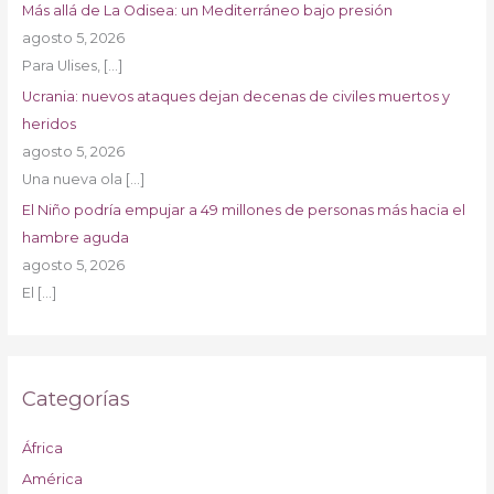
Más allá de La Odisea: un Mediterráneo bajo presión
agosto 5, 2026
Para Ulises,
[…]
Ucrania: nuevos ataques dejan decenas de civiles muertos y
heridos
agosto 5, 2026
Una nueva ola
[…]
El Niño podría empujar a 49 millones de personas más hacia el
hambre aguda
agosto 5, 2026
El
[…]
Categorías
África
América