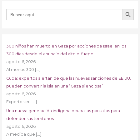
BOTÓN DE B
Buscar:
300 niños han muerto en Gaza por acciones de Israel en los
300 días desde el anuncio del alto el fuego
agosto 6, 2026
Al menos 300
[…]
Cuba: expertos alertan de que las nuevas sanciones de EE.UU.
pueden convertir la isla en una “Gaza silenciosa”
agosto 6, 2026
Expertos en
[…]
Una nueva generación indígena ocupa las pantallas para
defender sus territorios
agosto 6, 2026
A medida que
[…]