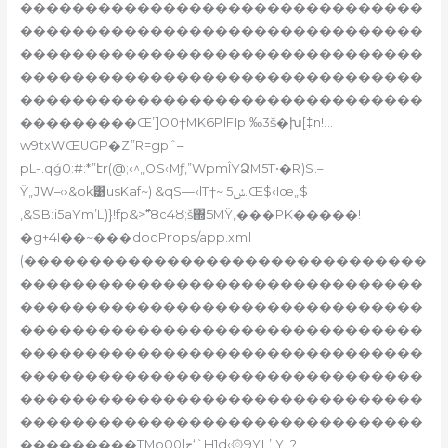
�������������������������������
�������������������������������
�������������������������������
�������������������������������
�������������������������������
���������Œ’]O0†MK6PlFIp ‰3š�խ[‡n!…
w9txWŒUGP�Z”R=gpˆ–
pL-.qǵ0:#:*”էr(@;‹^„OS‹Mƒ,”WpmÎYՁM5T•�R)S.–
Ÿ„JW–‹›&ok͹usKaf~) &qS—‹lT†~ ݽ5.Œ$‹Iœ„$
,&SB:i5aYm’L)}!fр&>߯“8c4Ȣ;š΍5MŸ‚���PK�����!
�g+4I��~���docProps/app.xml
(�������������������������������
�������������������������������
�������������������������������
�������������������������������
�������������������������������
�������������������������������
�������������������������������
�������������������������������
���������TMo00|ح‘`H1d‹۞9YI„’ Y_?