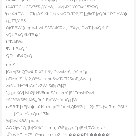
r0#Jˆ1GskGJV75‰/}Ÿ.Y&,—kizjMXftY0F»aˆ5?ФQ-
ͪ(x^XztEYx;’HZJg›%ŠIKI–’’:>\’N,wREuTJš\‹*T.|_@Œ]yQ0t•`P˜)ŸW�
q_[E7,Ÿ,85
8)Œ8W•(ccpc‡hwU$ŠB’ulCRvt‚=.ZAy\‚]DzŒ‡v4Q!š=F
vQx’B4Q!šMT8�ˆ
t!*DAB‰
!D…hB4Q;ˆ
QD…hB4QxQ
֬up.:ŠI
|Oimƒ3bQ3w#tR•X2–h&y,:2vw‹Md\L.ƒd1!d:“ﭿ
oFMp-‘$‚c\[:2ˏ8™‡~~nnu&w”D“7?3›oE_&w—µ–
>xŠjU{N†™bGo|1zZW–3@p7$(?
ێڮ1‚a•K(V[.Nb2ƒrӢV5meS/o—zm“]8ˆTmvHP^>f-
+Š˜%WS5š_Mݺ6Ruš–Ec*W+:’ohQؾ{W
rvS8•T[}ۮFƒv›�…Հ:K¸rh]-jd™`‹cM‚QÍX%?վ[—2)cE*N†סL7m‹iPSU/
——ƒ^*;k…Y\LxQœ`7J»
‰ƒ#w[K8&`puax-—
AG.©jw`Q–)b[Gëkˆ}`[mn„p7/Egyyx,˜p|8M,3YXm_a^
.//ܳ–sꮼ!kZ-‚ŸŒ._)?†iœ’sœ`p2 _”~_����PK�����!