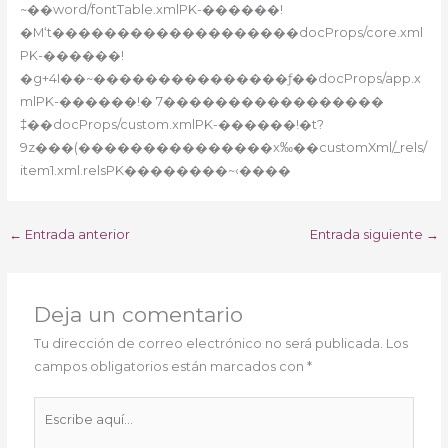
~��word/fontTable.xmlPK-������!
�M‘t�������������������docProps/core.xml
PK-������!
�g+4I��~���������������ƒ��docProps/app.x
mlPK-������!� 7�����������������
‡��docProps/custom.xmlPK-������!�t?
9z���(���������������x‰��customXml/_rels/
item1.xml.relsPK��������~‹����
←
Entrada anterior
Entrada siguiente
→
Deja un comentario
Tu dirección de correo electrónico no será publicada.
Los
campos obligatorios están marcados con
*
Escribe
aquí...