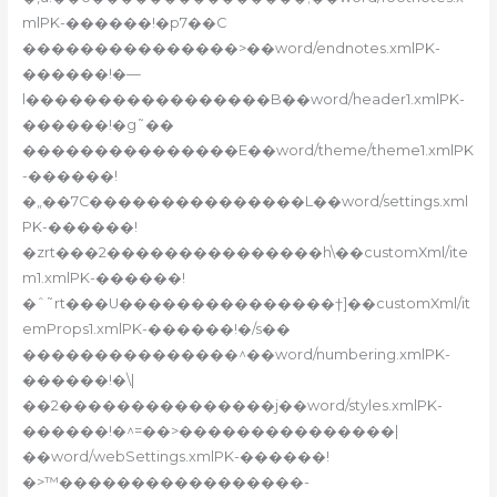
mlPK-������!�p7��C
���������������>��word/endnotes.xmlPK-
������!�—
l�����������������B��word/header1.xmlPK-
������!�g˜��
���������������E��word/theme/theme1.xmlPK
-������!
�„��7C���������������L��word/settings.xml
PK-������!
�zrt���2���������������h\��customXml/ite
m1.xmlPK-������!
�ˆ˜rt���U���������������†]��customXml/it
emProps1.xmlPK-������!�/s��
���������������^��word/numbering.xmlPK-
������!�\|
��2���������������j��word/styles.xmlPK-
������!�^=��>���������������|
��word/webSettings.xmlPK-������!
�>™�����������������-