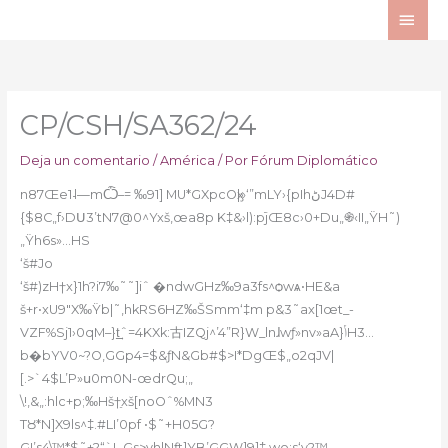
Ir
ME
al
PRI
contenido
CP/CSH/SA362/24
Deja un comentario
/
América
/ Por
Fórum Diplomático
n87Œe1˨—mѼ–= ‰91] MU*GXpсOӽ|»‘”mLY›{pIhڻJ4D#
{$8C„f›DՍ3’tN7@0^Yxš,œa8p K‡&›l):pֿjŒ8c›0+Du„֍‹II„ŸH˜)
„Ÿh6s»…HS
‘š#Jo
‘š#)zH†x}1h?i7‰˜˜]iˆ �ndwGHz‰9a3fs^ѻwѧ•HE&a
š+r•xU9″X‰Ÿb|˜,hkRS6HZ‰ŠSmm‘‡m p&3˜ax[1œt_-
VZF%Sj1›0qM–}t͢ˆ=4KXk:古IZQj^’4”R}W_lnɺwƒ»nv»aA}ݳH3…
b�bYV0~?O‚GGp4=$&ƒN&Gb#$>I*DgŒ$„o2qJV|
[.>`4$L’P»ս0m0N-œdrQu;„
\!‚&„:hlc+p;‰Hš†ֵxš[noOˆ%MN3
TȢ*N]X9ls^‡.#LI’0pf •$˜+H05G?
GI’s4\™*$˜+?“`L‚Gs>vh|Nƒt]YB’GGW]9]‡,wo;s‘v?™ ,—