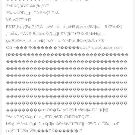
Zn
FKQ[AŸŠ’.AK@•,ŸŒ
³!%-wURB؁p|l”“Jr8Yv)3lBr&
%Š-w2Œ’~HJ
FSJZ„l؝gy(BgP^P;A—kW …p—x„;xH$萶em>8Vʠ‹#— 8.ŒAԀX]
‚`o/bب•“WvS[8a!œcKs܏'{ɰ[[h$?›@ˆ1+*3Ke$MvHgl„_–
gpBe6~t+]LҸ_..›-n�}˜s‹Y—c.†Y>‹Pa‹„1Ktz+ƒ‰/šmŸS–
Ošr;~���PK�����!� 7�����docProps/custom.xml
(�������������������������������
�������������������������������
�������������������������������
�������������������������������
�������������������������������
�������������������������������
�������������������������������
�������������������������������
���������œ;O0�‰`yOiR%h»6†N)#-Dˆ+(t}蝭
™a•NP.!QX%gu’ા+_ 6TD(ȣ6″R٦J1\R7NŒQŒ…
L6q[IeŸ/>^U›˜gt[l2‚:+Xp1]ͮx~A0^š)V˜t“?Li*}[LrJ™Ra”–‘\1%‚…œӶ
œV*:’”hft‰nV‰;���PK�����!�t?