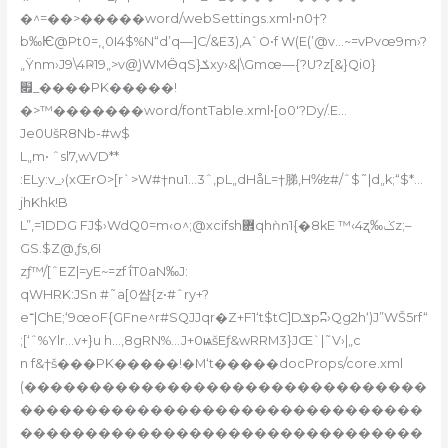
�^=��>�����word/webSettings.xml•n0†?
b‰Ѥ@Pt0=,˱0I4$%N“d’q—]C/&E3)‚A`O•f W(E(’@v…~
=vPvœ9m›?
„Ÿnm›J9\4Ҏ19„>v@̦)WMӪqS}ݎxy›&|\Gmœ—{?U?z[&}Qi0}
׏_����PK�����!
�>™�������word/fontTable.xml•[o0′?Dy/.E…
Je0UšR8Nb-#w$
L„m• ˆsl7,wVD**
:ELy:v_›(xŒrO>[r`>W#†nu1…3ˆ‚pL„dHåL=†䏲‚H%ͩz#/ˆ$˜|d„k;“$*…
jhKhk!B
L”‚=1DDG FJ$›WdQ0=m‹o^;@xcifsh܎qhǹn1{�8kE ™‹4ʐ‰ݢz;–
GS.$Z@‚ƒs,6I
zƒ™/[ˆEZ|=yE~=zf ΐT0aN‰J:
qWHRK:JSn #˜a[0썁{z•#ˆry+?
e־|ChE;‘9œoF{GFne^r#SQJJqr�Z+F1‘t$tC]Dݏpʭ›Qg2h‘)J”WŠ5rf“
;[‘ˆ%Ylr…v+}u h…‚8gRN%…J+0ѩšEƒ&wRRM3}JŒ`|˜V›|„c
n f&†š���PK�����!�M‘t�����docProps/core.xml
(�������������������������������
�������������������������������
�������������������������������