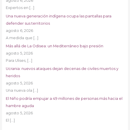
agosto 6, 2026
Expertos en
[…]
Una nueva generación indígena ocupa las pantallas para
defender sus territorios
agosto 6, 2026
A medida que
[…]
Más allá de La Odisea: un Mediterráneo bajo presión
agosto 5, 2026
Para Ulises,
[…]
Ucrania: nuevos ataques dejan decenas de civiles muertos y
heridos
agosto 5, 2026
Una nueva ola
[…]
El Niño podría empujar a 49 millones de personas más hacia el
hambre aguda
agosto 5, 2026
El
[…]