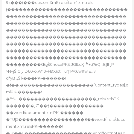
9z���(���customXml/_rels/item1.xml.rels
(�������������������������������
�������������������������������
�������������������������������
�������������������������������
�������������������������������
�������������������������������
�������������������������������
�������������������������������
���������ŒϱŠ0hoœPK)t;JGILcXji߾+t(‰Q…E]1hjP
>N~jŠ.G{J D60‹o,W”0–H9X)ctl’_u“ƒ|P=;6w#w E…v
d*yB1ߪŠ k���PK-������!
�ƒ��.�������������������[Content_Types].x
mlPK-������!
�™U~��������������������_rels/.relsPK-
������!�„C1��†��������������
��word/document.xmlPK-������!
�ˆU[5�����������������8��word/_rels/docu
ment.xml.relsPK-������!
�‚u:��U���������������;��word/footnotes.x