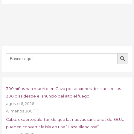
BOTÓN DE B
Buscar:
300 niños han muerto en Gaza por acciones de Israel en los
300 días desde el anuncio del alto el fuego
agosto 6, 2026
Al menos 300
[…]
Cuba: expertos alertan de que las nuevas sanciones de EE.UU.
pueden convertir la isla en una “Gaza silenciosa”