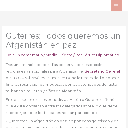
Ir
ME
al
PRI
contenido
Guterres: Todos queremos un
Afganistán en paz
Deja un comentario
/
Medio Oriente
/ Por
Fórum Diplomático
Tras una reunión de dos días con enviados especiales
regionales y nacionales para Afganistán, el
Secretario General
de la ONU subrayó este lunes en Doha la necesidad de poner
fin a las restricciones impuestas por las autoridades de facto
talibanes a mujeres y niñas en Afganistán.
En declaraciones a los periodistas, António Guterres afirmó
que existe consenso entre los delegados sobre lo que debe
suceder, aunque los talibanes no han participado.
«Queremos un Afganistán en paz, en paz consigo mismo y en
paz con sus vecinos y capaz de asumir los compromisos y las