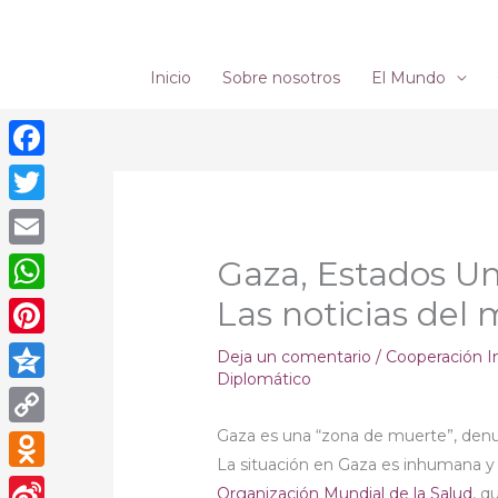
Ir
al
contenido
Inicio
Sobre nosotros
El Mundo
Facebook
Twitter
Email
Gaza, Estados U
Las noticias del 
WhatsApp
Pinterest
Deja un comentario
/
Cooperación I
Diplomático
Qzone
Gaza es una “zona de muerte”, den
Copy
La situación en Gaza es inhumana y s
Link
Odnoklassniki
Organización Mundial de la Salud
, q