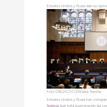
Estados Unidos y Rusia dan su opinió
Foto ONU/ICJ-CIJ/Wiebe Kiestra
Estados Unidos y Rusia han compar
Justicia
que está examinando las conse