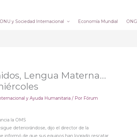
ONU y Sociedad Internacional
Economía Mundial
ONG´
nidos, Lengua Materna…
miércoles
nternacional y Ayuda Humanitaria
/ Por
Fórum
uncia la OMS
igue deteriorándose, dijo el director de la
ue informó de que sus equipos han logrado rescatar