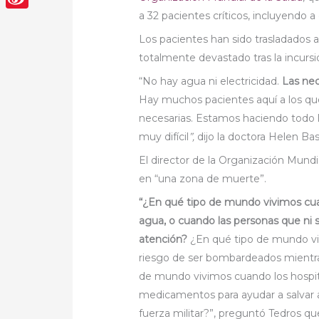
a 32 pacientes críticos, incluyendo a
Sina
Los pacientes han sido trasladados a o
Weibo
totalmente devastado tras la incursió
“No hay agua ni electricidad.
Las nec
Hay muchos pacientes aquí a los qu
necesarias. Estamos haciendo todo lo
muy difícil
”,
dijo la doctora Helen B
El director de la Organización Mund
en “una zona de muerte”.
“¿En qué tipo de mundo vivimos cu
agua, o cuando las personas que ni 
atención?
¿En qué tipo de mundo viv
riesgo de ser bombardeados mientras
de mundo vivimos cuando los hospit
medicamentos para ayudar a salvar a
fuerza militar?”, preguntó Tedros qu