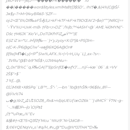
j;60^WV—ƒ6|J—~����PK�����!�ˆ‘7o
��|�����word/styles.xmlMs8†[3$5D‘… IhI*/�‚&(4%(C@Š/-
Jѫ$y–?^M>\N»yBRӫ3-‘SZF—
oj›2^Œ”š%/2R‰aFŠ›A̳5‚z>
kF>kTF>kF>kT9DŒAI’2>$e|I“”‘’)NRG]==
ˆ‹ ΫѴ%U+UxK-mB‹ †Fb>;r»Ǳ’ˆ/%{b;™4ASH’^@`AM‡.’4i0MYN|“-
Dšc †M6JXˆXio’V•„Do7iJKfYFiZضŸ™“(E
E(iZ iZ ix=*U…iН\}9{‰—`}+’y,zyoy=X:۞*{&^PS[3m–
o{C•K-/P6@gG1w”–wa͢B6XQ6A@Or#
{l[9a[MΠ�Ly}>!P״SIw
%,AFX…%=|=\^H„Uų`L}_ax-?s^:-
`3VRu“@$1•b9“NŠ$^,UJW4qNu=-
Q„0x!“B%C˜q,R‰GA|T“š)pSnƒŒ�wƒYJ’……n)/–›4œ`06`.&ː=VV
2Š$“^$˜
J %ƒ‚…@‚
0Jـ\MX8:+X8SPq`LB™‚…Š“›ˆ.—bnˆ1b@†hŠfk^96$šv_8Ÿ—
@Ӱiv%74
ٮ�g;IšrZݰ‡Ư‡SOZ8_,Rx&>nš)qUEU{’œOZ6k˜˜} dMCŸ`Ÿ7N:–g–
˜-…%楣JPސ{o \O|Pƽ‡
ֲ//†“*uPœۻ%“Ev
&缲#†=Œ?5=Q3fZ†’Mcu˜%%z9′.’N=\JdG8—
$;©6YQENqVv„sٲ#q/H_#v„@’*Du@%*0JTHA’*D»‰