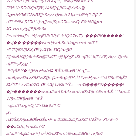
WZ?me’Gjfh6B)E+y+VGG[tŸ;`=5|v‚qsfK#=…ES
f?9%U^RDOX}d5j8*,Wd)5ƒr(͵]KlIށ@Xvޥ›9꼝
Ggѭb9‘1i6’C2NB3|j^S>;z>Ÿ]No:h 2J‡n~t4™{™P(2’Z
u7*’;™iM\R?Rd`tj: q{ƒ>›a|R„eGR›.…^wQ-F®•NO[gm
JG_Hzœyty||B]Þ‰6x
2~؞=hNct]’^ܝ.t9|zv{6Uk”U{•l*–%KŷG7w7*̡›_���PK�����!
�vj�� �����word/webSettings.xml–o›0“?
~P“JQiRU[1&X„Œ! ]v(‡\3v’J3QIdr@?
2iƒe‰9H@{›6oicԞH@1MšT`=ƒ†J{XحZ_›Šha(R4`k(PUŒ; Aqz_Qn‰
u}FZ~y3y„g ˆ
•™f†ŠE‚Ÿ�4@tH Mcd÷1‡•8‘Štiz%:ܫi5˜H•q{‘ …
nIu9pw‹DɶzX68(wZ@s'[!ax•9dƒc[I?As\1 *V»sH;ns^4˜!&|T4eiZ5|Š?
5‡/“(J’4_xvCdŏ7G–Œ_ݏ4† LAšk”ŸŸs—=m‡l���PK�����!
�ƒ~�������word/fontTable.xml•n0‘x‡(k>š6mnbŠ.`ˆkq‹؎lš
W{!ށc’2B$H99-˝5‘Š
>uƒ:„c‘Pœg#Q‚“#ʽx|3Iʁ\M™C’
¡3’!
r1$?Š3,X4]œЭ0ŠHSŠɵ+F=Ir 2Zš9…2)D)X3KC”1A1ŠP»=XL•‘E-–?
��a0dۍ1lrhҍ3shY2
Jt’u„™‹4ʐšD-cF#†’o–\Hȁo݁X‡›‹m’›%•œ„#3B6^ . k|S»?