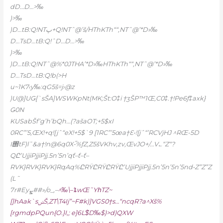
dD…D…>‰
)>‰
)D…tB:Q!NTپ+Q!NTˆ@’š/HThKTh““‚NTˆ@’*D»‰
D…TsD…tB:Q!ˆD…D…>‰
)>‰
)D…tB:Q!NTˆ@%*0JTHA’*D»‰HThKTh““‚NTˆ@’*D»‰
D…TsD…tB:Q!b(>H
u~1K7‹y‰:qG5š=j›@z
)U@]UǤ[`sŠA]WSWKpNt(MK;Št:O‡i †ӡŠP™1Œ,C0‡.†!Pe6ƒ‡axk}
Ǥ0N
KUSabŠf’g’h’bQh…(?ašaOT;+5$xI
0RC”’5,ŒX!+q![jˆ“eX!+5$`9 [1RC”’5œa†Ԑ•![jˆ“’RCVjHJ ^RŒ-5D
I΢tF)l˜&a†!n@6q0X-֞%ƒZ‚Z5šVKhv‚zv‚ŒvJO+/…V؎“Z“?
QԸ’UjjiPjjiPjj.5n’5n’qƭ–ƭ–ƭ–
RVK}RVK}RVK}RqAq%ԸRŸԸRŸԸRŸԸ’UjjiPjjiPjj.5n’5n’5n’5nd•Z”Z”Z
(L˜
7r#Eyܨ##»/o_‚–
^‰\–’ȶwŒ˜YհTZ~
[]hAak`sݾŠ,ZT\T4Ij”~F#k)]VGS0†s…“ncqR?a^Xš%
[rgmdpPQun{O.}I,; e]6L$̾D‰$)>d)QXW