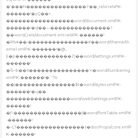
�‘���N���������������Ÿ��_rels/.relsPK-
������!�yQ��+…
�����������������word/document.xmlPK-
������!�sƒ��—���������������?
��word/_rels/document.xml.relsPK-������!
�R%#��‹���������������#��word/theme/th
eme1.xmlPK-������!�@_
E�p��������������Z)��word/settings.xmlPK-
������!
�Ši~b��6���������������’n�word/numbering.
xmlPK-������!�ˆ‘7o
��|���������������$t�word/styles.xmlPK-
������!�vj��
����������������word/webSettings.xmlPK-
������!
�ƒ~�����������������ƒ�word/fontTable.xmlPK
-������!
�~LT�����������������†�docProps/core.xmlP
K-������!