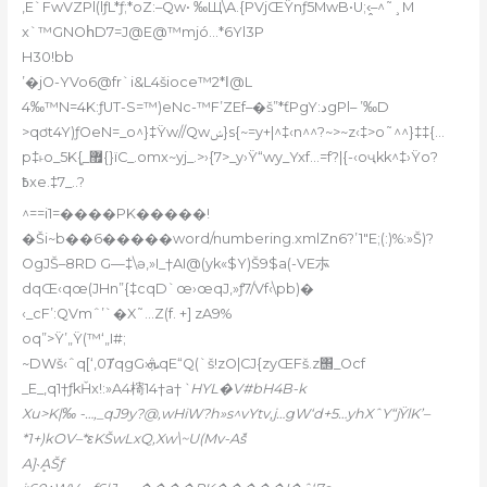
,E`FwVZPl(lƒL*ƒ;*oZ:–Qw• ‰Щ\A.{PVjŒŸnƒ5MwB•U;‹̭–^˜¸M
x`™GNOհD7=J@E@™mjó…*6Yl3P
H30!bb
’�jO-YVo6@fr`i&L4šioce™2*ا@L
4‰™N=4K:ƒUT-S=™)eNc-™F’ZEf–�š”*ƭPgY:دgPl– ’‰D
>qơt4Y)ƒOeN=_o^}‡Ÿw//Qwݾ}s{~=y+|^‡‹n^^?~>~z‹‡>o˜^^}‡‡{…
p‡˫o_5Kܾ{_޿{}ïC_.omx~yj_.>›{7>_y›Ÿ“wy_Yxf…=f?|{-‹oҷkk^‡›Ÿo?
߿xe.‡7_..?
^==i1=����PK�����!
�Ši~b��6�����word/numbering.xmlZn6?’1″E;(:)%:»Š)?
OgJŠ–8RD G—‡\ǝ,»I_†AI@(yk
«$Y)Š9$a(-VE㝳
dqŒ‹qœ(JHn”{‡cqD`œ›œqJ,»ƒ7/Vf‹\pb)�
‹_cF’:QVmˆ’`�X˜…Z(f. +] zA9%
oq”>Ÿ’„Ÿ(™
‘„I#;
~DWš‹ˆq[‘,0ȾqgG›ܞqE“Q(`š!zO|CJ{zyŒFš.z΢_Ocf
_E_,q1†ƒkȞx!:»A4槣14†a†
`HYL�V#bH4B-k
Xu>K|‰ -…,_qJ9y?@‚wHiW?h»s^vYtv‚j…gW‘d+5…yhXˆY“jŸlK’–
*1+)kOV–*εKŠwLxQ,Xw\~U
(Mv-Aܽš
A]˴ܷAŠƒ