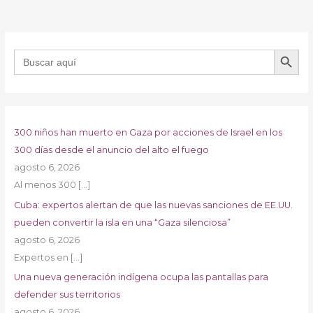
BOTÓN DE B
Buscar:
300 niños han muerto en Gaza por acciones de Israel en los
300 días desde el anuncio del alto el fuego
agosto 6, 2026
Al menos 300
[…]
Cuba: expertos alertan de que las nuevas sanciones de EE.UU.
pueden convertir la isla en una “Gaza silenciosa”
agosto 6, 2026
Expertos en
[…]
Una nueva generación indígena ocupa las pantallas para
defender sus territorios
agosto 6, 2026