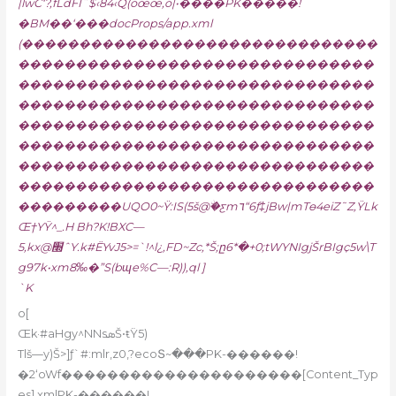
|lwC‘?,fLdFI˜$‹84‹Q(oœœ‚o|•����PK�����!
�BM��‘���docProps/app.xml
(�������������������������������
�������������������������������
�������������������������������
�������������������������������
�������������������������������
�������������������������������
�������������������������������
�������������������������������
���������UQO0~Ÿ:IS(5š@ۨ�ƹm٦“6ƒ‡jBw|mTѳ4eiZ˜Z,ŸLk
Œ†YŸ^_.H Bh?K!BXC—
5,kx@׭ˆY.k#ЁYvJ5>=`!^l¿‚FD~Zc‚*Š;ը6*�+0;tWYNIgjŠrBIgҫ5w\T
g97k•xm8‰�”S(bɰe%C—:R)),ql ]
`K
o[
Œk·#aHgy^NNsܣŠ•ŧŸ5)
Tlš—y)Š>]ƒ`#:mlr‚z0,?ecoՏ~���PK-������!
�2‘oWf���������������������[Content_Typ
es].xmlPK-������!