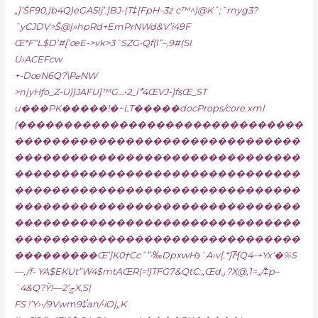
„]’ŠF90,)b4Q)eGA5Ij’.]BJ-|T‡[FpH–3z c™^)@Kˆ;ˆrnyg3?
ˆyCJDV>Š@|»hpRd+EmPrNWd&V’i49F
Œ*F“L$D’#[’œE->vk>3ˆSZG•Qf(I”–‚9#(SI
U›ACEFcw
+-DœN6Q?\PޏNW
>n|yHƒo_Z-U)}JAFU]™G…•2_lު”4ŒVJ-]fsŒ_ST
u���PK�����!�~LT�����docProps/core.xml
(�������������������������������
�������������������������������
�������������������������������
�������������������������������
�������������������������������
�������������������������������
�������������������������������
�������������������������������
���������Œ’]K0†Ccˆ”•‰DpxwH϶`A›v[.*}7ͧ[Q4–+Yx‘�%S
—‚/f- YA$EKUt”W4$mtAŒR(=!}TFG7&QtC:„Œdؠ?X@,1=„ܵ/‡p–
`4&Q?Ÿ!—ݮ’2X‚S|
FS !’Y›•/9Vwm9‡֫an/•iO|„K