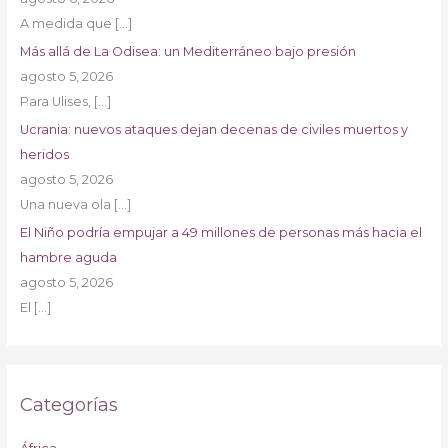
A medida que
[…]
Más allá de La Odisea: un Mediterráneo bajo presión
agosto 5, 2026
Para Ulises,
[…]
Ucrania: nuevos ataques dejan decenas de civiles muertos y
heridos
agosto 5, 2026
Una nueva ola
[…]
El Niño podría empujar a 49 millones de personas más hacia el
hambre aguda
agosto 5, 2026
El
[…]
Categorías