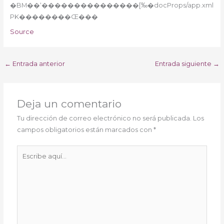
�BM��‘���������������[‰�docProps/app.xml
PK��������Œ���
Source
←
Entrada anterior
Entrada siguiente
→
Deja un comentario
Tu dirección de correo electrónico no será publicada.
Los
campos obligatorios están marcados con
*
Escribe
aquí...