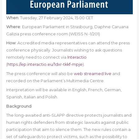
When
: Tuesday, 27 February 2024, 15.00 CET
Where
: European Parliament in Strasbourg, Daphne Caruana
Galizia press conference room (WEISS N -1/201)
How
: Accredited media representatives can attend the press
conference physically. Journalists wishing to ask questions
remotely need to connect via
Interactio
(
https://ep.interactio.eu/1dxr-tkkf-mpje
).
The press conference will also be
web streamed live
and
recorded on the Parliament’s Multimedia Centre.
Interpretation will be available in English, French, German,
Spanish, Italian and Polish.
Background
The long-awaited anti-SLAPP directive protects journalists and
human rights defenders from strategic lawsuits against public
participation that aim to silence them. The new rules contain a
set of safeguards to protect victims, such as the possibility to