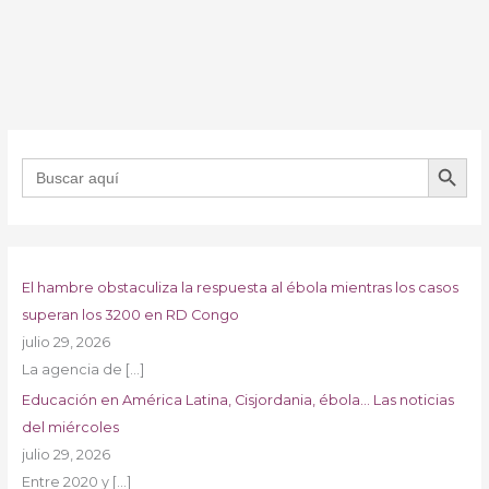
BOTÓN DE B
Buscar:
El hambre obstaculiza la respuesta al ébola mientras los casos
superan los 3200 en RD Congo
julio 29, 2026
La agencia de
[…]
Educación en América Latina, Cisjordania, ébola… Las noticias
del miércoles
julio 29, 2026
Entre 2020 y
[…]