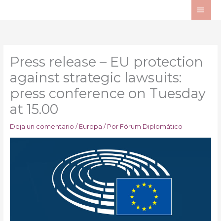
Ir
ME
al
PRI
contenido
Press release – EU protection
against strategic lawsuits:
press conference on Tuesday
at 15.00
Deja un comentario
/
Europa
/ Por
Fórum Diplomático