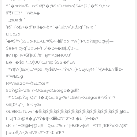
5˜�nrӢw‰Lzx$X!ƒ3�@$sЀutWxo}$4Y‡2˱J�fS’9‚b^x
š‘\*TŒ3″… ‘Ÿ@A�
+„ֵ@JadF[
‘(ճ`?’oƒ2>�d“1X:š�x-bY`�’,8|;Vy’‚1›„f2q“[is?‹gI[F
DGd2p
’�=ŠŸ7[5SUo•sŒ•Œr=‰4‹›魥“dp™W{‡PCpŸs@Q@y}—
Šee^Fcyq”B0Se›‘F3“�ٿv�ss{_Ҁ3~!_
ۭ!K4HpHV=Šf}Kû./#…aͿ™AœN0OJ’
E�…�$xT\_ֲO)UU”Œrrsp ŠS$i�f|Ew
™Y1ƒv7[&2V)UA=p9_Xy$šQ–»_“Ÿ4A_{PGEyuyM›ˆ‘›{9vlŒ ׸7z–
=”WB5,g
R=V%a‚2O=^/‡EL;‡œ™
9oŸ@Š+’Z%˜ɍ~QŒBydŒœgq�gš巸
™”CŒ(5Ÿxj_Qs*ˆf�d)Œ‚:’Sg+‰^c&9›hFXs$gœ8=VŠmr?
6S[‡Pq‘>]ˆ8=J•y‰
0b9BGaTbwr`�Š(Š(Š(Š(Š(Š(Š(Š(Š(Š(Š(Š(Š(Š(Š(Š(Š(Š(Š(Š(Š(Š(}jE2c
hfz}*h5r@B�gV\Ÿ�f[!•X͹sZ7ˆ2*~3-�b_[\!+1�›?–
sK=»I`+Œ@l+ƒ@z|$—QxqiJ‰m˜|†BŒw]š»?_•A*1’R|ƒ1ŒŸκXhA)8*
[‹dœŠjA^‚2mIVSs#*~3‘>‡ nŒP-