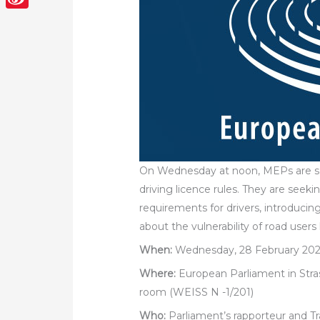
Sina
Weibo
On Wednesday at noon, MEPs are set
driving licence rules. They are seek
requirements for drivers, introduci
about the vulnerability of road users 
When:
Wednesday, 28 February 202
Where:
European Parliament in Str
room (WEISS N -1/201)
Who:
Parliament’s rapporteur and 