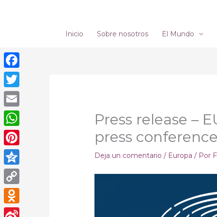
Ir
al
contenido
Inicio
Sobre nosotros
El Mundo
Facebook
Twitter
Email
Press release – E
press conferenc
WhatsApp
Pinterest
Deja un comentario
/
Europa
/ Por
F
Qzone
Copy
Link
Odnoklassniki