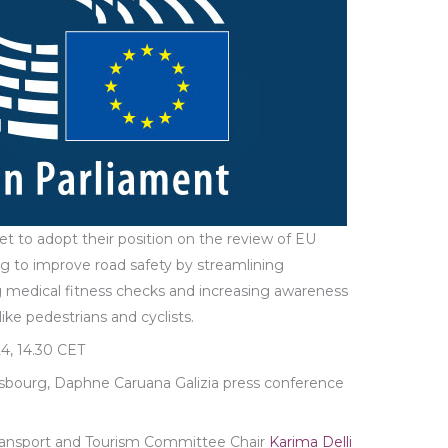
 to adopt their position on the review of EU
ing to improve road safety by streamlining
ng medical fitness checks and increasing awareness
like pedestrians and cyclists.
4, 14.30 CET
asbourg, Daphne Caruana Galizia press conference
Transport and Tourism Committee Chair
Karima Delli