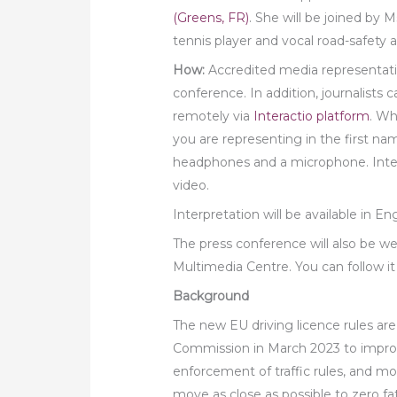
(Greens, FR)
. She will be joined by
tennis player and vocal road-safety ac
How:
Accredited media representativ
conference. In addition, journalists
remotely via
Interactio platform
. Wh
you are representing in the first nam
headphones and a microphone. Interp
video.
Interpretation will be available in En
The press conference will also be w
Multimedia Centre. You can follow i
Background
The new EU driving licence rules are
Commission in March 2023 to improve 
enforcement of traffic rules, and mod
move as close as possible to zero fat