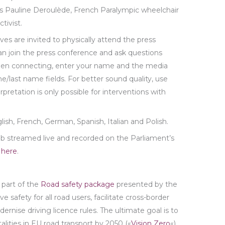
 Ms Pauline Deroulède, French Paralympic wheelchair
tivist.
es are invited to physically attend the press
 can join the press conference and ask questions
en connecting, enter your name and the media
e/last name fields. For better sound quality, use
retation is only possible for interventions with
glish, French, German, Spanish, Italian and Polish.
eb streamed live and recorded on the Parliament’s
t
here
.
 part of the
Road safety package
presented by the
safety for all road users, facilitate cross-border
ernise driving licence rules. The ultimate goal is to
alities in EU road transport by 2050 («
Vision Zero
«).