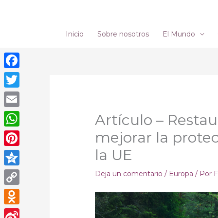
Ir
al
contenido
Inicio
Sobre nosotros
El Mundo
Facebook
Twitter
Email
Artículo – Restau
mejorar la protec
WhatsApp
la UE
Pinterest
Qzone
Deja un comentario
/
Europa
/ Por
F
Copy
Link
Odnoklassniki