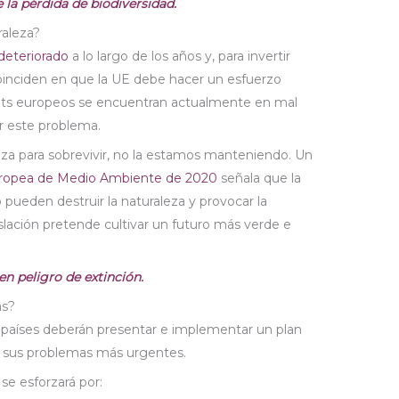
e la pérdida de biodiversidad.
raleza?
 deteriorado
a lo largo de los años y, para invertir
oinciden en que la UE debe hacer un esfuerzo
itats europeos se encuentran actualmente en mal
ar este problema.
a para sobrevivir, no la estamos manteniendo. Un
uropea de Medio Ambiente de 2020
señala que la
pueden destruir la naturaleza y provocar la
slación pretende cultivar un futuro más verde e
en peligro de extinción.
as?
s países deberán presentar e implementar un plan
e sus problemas más urgentes.
 se esforzará por: