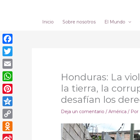
Ir
al
contenido
Inicio
Sobre nosotros
El Mundo
Facebook
Twitter
Email
Honduras: La viol
la tierra, la cor
WhatsApp
desafían los de
Pinterest
Qzone
Deja un comentario
/
América
/ Por
Copy
Link
Odnoklassniki