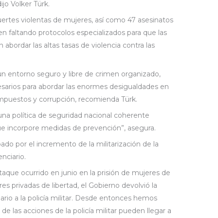
jo Volker Türk.
ertes violentas de mujeres, así como 47 asesinatos
 faltando protocolos especializados para que las
 abordar las altas tasas de violencia contra las
n entorno seguro y libre de crimen organizado,
cesarios para abordar las enormes desigualdades en
os, impuestos y corrupción, recomienda Türk.
una política de seguridad nacional coherente
e incorpore medidas de prevención”, asegura.
do por el incremento de la militarización de la
enciario.
ataque ocurrido en junio en la prisión de mujeres de
s privadas de libertad, el Gobierno devolvió la
ario a la policía militar. Desde entonces hemos
e las acciones de la policía militar pueden llegar a