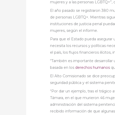
mujeres y a las personas LGBTQ+”, di
El año pasado se registraron 380 mu
de personas LGBTQ+. Mientras siguen
instituciones de justicia penal puedan
mujeres, según el informe.
Para que el Estado pueda asegurar u
necesita los recursos y políticas ne
el país, los flujos financieros ilícit
“También es importante desarrollar 
basada en los
derechos humanos
qu
El Alto Comisionado se dice preocupa
seguridad pública y el sistema penit
“Por dar un ejemplo, tras el trágico 
Támara, en el que murieron 46 mujere
administración del sistema penitenci
recibido información de que algunas d