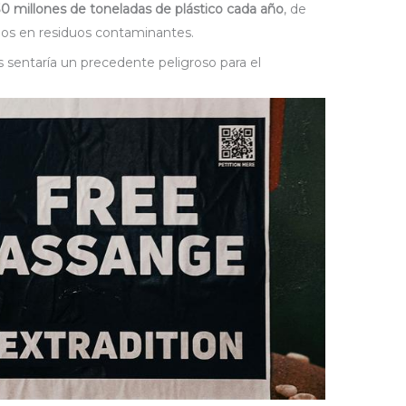
0 millones de toneladas de plástico cada año
, de
dos en residuos contaminantes.
sentaría un precedente peligroso para el