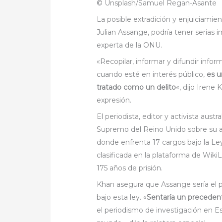
© Unsplash/Samuel Regan-Asante
La posible extradición y enjuiciami
Julian Assange, podría tener serias i
experta de la ONU.
«Recopilar, informar y difundir infor
cuando esté en interés público,
es u
tratado como un delito
«, dijo Irene 
expresión.
El periodista, editor y activista aust
Supremo del Reino Unido sobre su ap
donde enfrenta 17 cargos bajo la Le
clasificada en la plataforma de Wik
175 años de prisión.
Khan asegura que Assange sería el 
bajo esta ley. «
Sentaría un precedent
el periodismo de investigación en E