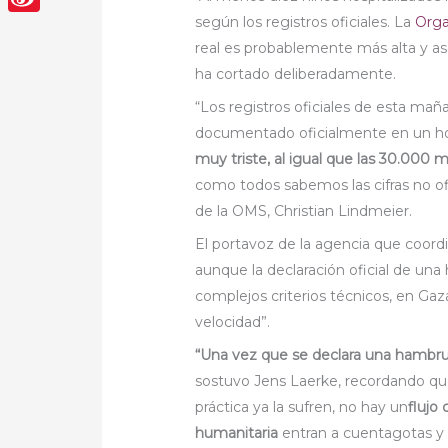
según los registros oficiales. La
Orga
Sina
real es probablemente más alta y ase
Weibo
ha cortado deliberadamente.
“Los registros oficiales de esta ma
documentado oficialmente en un h
muy triste, al igual que las 30.000
como todos sabemos las cifras no of
de la OMS, Christian Lindmeier.
El portavoz de la agencia que coord
aunque la declaración oficial de un
complejos criterios técnicos, en Gaza
velocidad”.
“Una vez que se declara una hambr
sostuvo Jens Laerke, recordando qu
práctica ya la sufren, no hay un
flujo
humanitaria
entran a cuentagotas y 