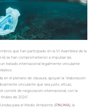
embros que han participado en la VI Asamblea de la
6) se han comprometieron a impulsar las
un tratado internacional legalmente vinculante
lástico.
 en el plenario de clausura, apoyan la “elaboración
dicamente vinculante que sea justo, eficaz,
el comité de negociación internacional, con la
 finales de 2024”.
Unidas para el Medio Ambiente (
PNUMA
), la