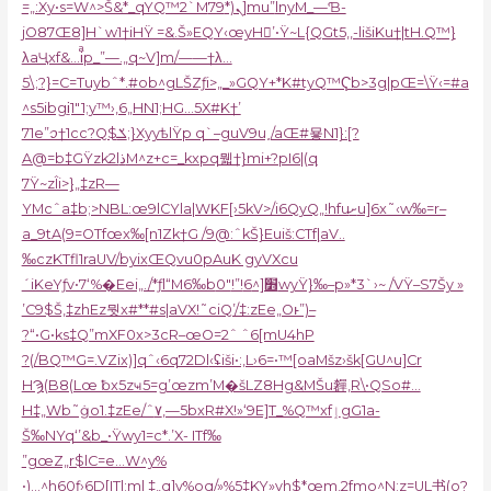
=„:Xy•s=W^>Š&*_qYQ™2`Mܢ(*79]mu”
lnyM_—Ɓ-
jO87Œ8]H`w1†iHŸ =&.Š»EQY‹œyH’•Ÿ~L{QGt5‚,-lišiKu†|tH.Q™}
λaҶxf&…iͣp_”—.„q~V]m/——†λ…
5\;?}=C=Tuybˆ*.#ob^gLŠZƒi>„_»GQY+*K#tyQ™Ҁb>3g|pŒ=\Ÿ‹=#a
^s5ibgi̱1″1;y™›,6„HN1;HG…5X#K†’
71e”ꪫ†1cc?Q$ݎ;}XyyѣlŸp q`–guV9u˰/aŒ#묳N1}:[?
A@=b‡GŸzk2lذM^z+c=_kxpq뭷†}mi+?pI6|(q
7Ÿ~zÎi>}„‡zR—
YMcˆa‡b;>NBL:œ9lCYla|WKF[›5kV>/i6QyQ„!hfuށu]6x˜‹w‰=r–
a_9tA(9=OTfœx‰[n1Zk†G /9@:ˆkŠ}Euiš:CTf|ֽaV..
‰czKTfl1raUV/byix
ŒQvu0pAuK gyVXcu
´iKeYƒv•7‘%�Eei„./*ƒl“M6‰b׻[^6!”!0″wyŸ}‰–p»*3`›~ /VŸ–S7Šy »
’C9$Š‚‡zhEz뭣x#**#s|aVX!˜ciQ’/‡:zEe„Oͱ”)–
?“•G•ks‡Q”mXF0x>3cR–œO=2ˆ ˆ6[mU4hP
?(/BQ™G=.VZix)]qˆ‹6q72Dl
‹ʢiši•:,L›6=•™[oaMšz›šk[GU^u]Cr
HϠ(B8(Lœ ƀx5zҹ5=g’œzm’M�šLZ8Hg&MŠu奲,R\•QSo#…
H‡„Wb˜ġo1.‡zEe/ˆ٧‚—5bxR#X!»‘9E]T_%Q™xfٳgG1a-
Š‰NYq‘’&b_•Ÿwy1=c*.’X- ITf‰
”gœZ„r$lC=e…W^y%
•)…^h60ƒ›6D[IT|;m| ‡„q]v%oܸq/»%5‡KY»yh$*œm‚2fmo^N;z=UL书(o?