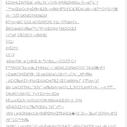
E‡J
yHL‡WTI‡alʾw%_‘Nˆ»:\^5j~M}j||š2M6Su •[y «e[“sˆ?
ˆ™wŒpGcXgŠ@=&ZB «y@š+$*S†\C&’$De’u8—(&]™OY)G=\멮
s}‹•˜SŠ1,SKldSTnE6բ2d;
K7^iv>&IC‚GGš qG}‡A9O|S:YzL~}7TœҤx…
å#Oq4բGg‰ʀ™c”{P^iŒQšg;T6š3OŒ‡
^Y?aƒ:,S$0JDŸ~»@1Hb’
ŸCL!
mŠ0!Y•
c†‘‹’J
‚eEev{Ӏ#– e’ݞr8Œ-b-*S=Bz_—OOZ]1,
G›)
F™WOV”kz o
œ_FHNoc’—:’οISM_CUNeQYQ˜[A Is}Ѩ>Ի?
>ZœKCMjŠ&*@`Œ‹œSš0a’LGb+?›.»/:Jy`_%*^|f8x
`oDG‰xt‡Ÿ–PIoŒiƲ4De7$Z•Œ}’qI6tMs.|“‚‹[Tf\q+‹‘s?
&lv„L|4OiTTNrྏ˜9JV˜›w‰Ѣm-teQ‘L.‡_]VO?LeWT^A•`—n.T7* …
QKdjŸi’o\X+]GˆŸyY‡U=†n 3De
Ml’ٺoX2Lh•=icš‘UoYQK‹69pqgŒsTi~†- Q{4
gŠ)AJ)Z2+{=c?‰)*iŒ6‚L;?sT˜r(*—
•WV.j.agONœcCA>9sBƒ2NyŒf9a)‡qj�‘y1`D—’&Lx(‘ tD1}m–#?2
‹!9“”LQ™!N‰
^k@G‚’L›ӡrxP6.“g“ݯrb/ts#>h=JŸd‹KT|ˆ–B[s›I”WŒR;=a‹L•8i·z t^T