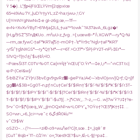
Ÿ 5�)…L“ƒ|ƿ4|FšŒLŸ߭Vm[2qIpxIœ
65+49iAu 7Y_|uD?r†yYL;zZ^ha;rjwu›,!;GY
U}YmNYgNwNv‡›e gI–z6g;œ,—Tf—
e»N›=XvXvŸByT>6٦Mja{2Lš_†ua™1owk˜?A37ävA_6Lgz�!
{H,ǥ/9S߯Z߮”5TnԪUo…m!\uU‹z_ƒvg…={;uœw8~*’i\.XGW1*—ry*Q•%I
—rm„œ;fywC•
†aF*KR7aܺ߱jS†~mOP†؞\t*Ÿr9c“Ng\>†aF*KR7‘
•y!Š/’†g\NXGS*—ry*Q†’M*—‹r=6T.>CrJ7*>’ŠP|•PY2T–nP\•‡Er*—
S1VQ>T|†c\†j”$u†b\>lO.
•‹PœҍŠI3T.C0TV•%›0T.Ca{rm\|†”nŒU|”O:Ÿr*—‡e,I„r*—“‹nC3T.tc|
ҩ•P•(CeI&w}/
ŠۥbBZŸa”ZŸ|rU3bvƸgv9gvRz׸~ǵePYa,IAՀ~˵’xbvlOjvvv]Q>ƒ;;Q>j}f
gg׵A$3B+Gg0T–n‚pƒ nCu†CeI’$I’$IRn†’$I’$I’•%I’$I’$I*K’$I’$I’r3T–
$I’$I’$f,I’$I’$IPY’$I’$I’”›$I’$I’$)7CeI’$I’$IRn†’$I’$I’•%I’$I’$I*K’$I’$I’r3
T–$I’$I’$f,I’$I’$IPY’$I’$I’”›$u7|{…>,|*iCW_…?–z_—G…w}7w’Ÿ?Ĳ‡†?ϭ–
5>v˜O>$|*i}œq_W:_j|rnOQxNl>w^LOPY’؏?OŸo†?Œ5*|K††‡‡. …
SO=wr‹_»6,,]ci=^ve˜c ڲ6dȐ0k֬u™
v˜C9$W
oSZO~…‹.(?^——^zi©›o9^wu/\eI?G}t,sœ…‡=_|q8ˆ#
(GuT˜8qb+’1T–.č/2’m¨o=̝;7œs9Œ?$u>‚&\~L•믿=pa‡…