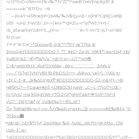
^/–O?S»D›o%m›m†1k;v‰’7;N”Z(“™sœB‘OͷV]mpâg3P,&
«»»»»»»»»K˜BTFDo…>8
ˆˆ—|0»kŸ>4Šl9œ]rlFQ6A‰“‰‚N$QyvŒ^;o(P#?Cq9|(GzͶ믿
ùŠ9ˆ+yH2ˏ:f»WŒiˆ2n~={ knx™q9Œu~ir“
ly(*W‡ /=H†‹/
Œ˾qŠeœ9qY2dm?S;ۺ{X^x‹ˆˆˆˆˆˆˆˆ’K‹›Ÿ~im“‡~(iLT>sY‹\BI/
Š1›{Gzo
Ÿ•F›F“8›’De
”+*Œpww{E,0Œ™?*ITƳ;œ’7.|7q›,&!
‡mio‡g\YDDDDDDDDD:Ÿ.-*?ˆ#εC=,Za•W`\†lK$*1.qw^D4ƒ~Yb/
Ÿu8Qt=kZ•’=lfŸƒ*1š/}y\v˜+sE=† s=—GT™q}1㭷
C^ê^yոWX9†X`A\xPSVX664;…6lxyˆˆˆˆˆˆˆˆˆ, ‡j/g%,)/
——.!”{S߯:1gŸ}VNŸyfRI:(B•PbDSO==+„‹/48yvx ‘ye}^}·•’=\Xiš g>
+‡|(.C~‡~#…_\|ͱ‰5G(/>bXͳ“8DDDDDDDDDD–ŠZ•›n&^Fţ–’>6|
Ҷ#ŠPL(?—ŸGaœHknŠ;+zJ#B‡C9J‚naW ݾC~•c-77)o/7=cŒ’–
[n^}JyS/„^ria‚9Q4gŸAR~I’7Ŏ‹2Y2(*ghMTaã‹F!{ͣ+SVP›?⨸/=3
v\G?˜’Zk[{}?ǽ*‚n/; Yu5bt%oŸ^•9S_qY?
Ȱv;”fq9œ[8k•g›>i~oyꫯUŸ‰aJcy+wxޤ۷_Œ,»»»»»»»»»KE‰@‡g„“O
?P‡p‹u׍
ͫ g&=d»˜n‡Y$*Ÿ}yƒ„ZwQMpv͵‰{i‹„huW_زWLƒ}†^{#–M5o…CN|
ЏzA~3ˆw~
?»EDDDDDDDDsYjEHkY(*Ee):ŠBQYDDDDDDDDDŠrPT‘\ y0f•—