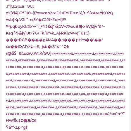
3“iƒ„L2Œaˆ›9UJ
zY(6i4[«™ˆiI8–{I7œvœb2•x›Di «EYŒ‹>qS],’ri Š[xAɵ+/rKO2Q
/wb}KpV3I ˆm(5Y�C2š!f^EqM[lE!
™pqbUyIG›‡b>+˜(’֧FY‡&š[Դǻ;5V+7XҽuB붝o hVƒ2jV“9^–
Ksqާˆ^j&\}y]Ut»ŸG\ Tk.’8*^k_Aɭ•RK]ϫW^ʠˆ8zC
}
���sRGB����gAMA��a��� pHYs��!��!
œ��IDATx^‡—E;_}sb�(Š˜s`˜Q1‹
s@ŠŠˆ&Œœ0;W;,K/\9ٝO}»»»»»»»»»»»u,»»»»»»»»»»u,»»»»»»»»»»u,»»»»»
»»»»»u,»»»»»»»»»»u,»»»»»»»»»»u,»»»»»»»»»»u,»»»»»»»»»»u,»»»»»»»»»»u,»»
»»»»»»»»u,»»»»»»»»»»u,»»»»»»»»»»u,»»»»»»»»»»u,»»»»»»»»»»u,»»»»»»»»»»
u,»»»»»»»»»»u,»»»»»»»»»»u,»»»»»»»»»»u,»»»»»»»»»»u,»»»»»»»»»»u,»»»»»»»
»»»u,»»»»»»»»»»u,»»»»»»»»»»u,»»»»»»»»»»u,»»»»»»»»»»u,»»»»»»»»»»u,»»»»
»»»»»»u,»»»»»»»»»»u,»»»»»»»»»»u,»»»»»»»»»»u,»»»»»»»»»»u,»»»»»»»»»»u,»
»»»»»»»»»u,»»»»»»»»»»u,»»»»»»»»»»u,»»»»»»»»»»u,»»»»»»»»»»u,»»»»»»»»»
»u,»»»»»»»»»»u,»»»»»»»»»»u,»»»»»»»»»»u,»»»»»»»»»»u,»»»»»»»»»»u,»»»»»»
»»»»u,»»»»»»»»»»u,»»»»»»»»»»u,»»»»»»»»»»u,»»»»»»»»»»u,»»»»»»»»»»u,»»»
»»»»»»»u,»»»»»»»»»»u,»»»»»»»»»»u,»»»»»»»»»»u,»»»»»»»»»»u,»»?/^x0m?”
HW/Šu‡O奲8/C6
Ÿá‡‘•;LpYg‡