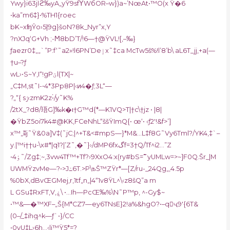
Ywy}i63jӏϩ‰yA„yŸ9sfΫWбOR–w})a~’NœAt•™O(x Ÿ�6
•ka”m6‡}•%TH1{roec
bK~xʩŶo›5|9g}šoN?8k_Nyr”x,Y
?nXJq‘G+V
h ;-Ϻ8bD’T/!6—†@ŸVL![‚–‰}
ƒaezr0‡„„`”P:f‘˜a2»!l6PN’Deٳx˜‡ca McTw5š%!l’8’b\ aL6T_jj,+a(—
†u–?ƒ
wL›•S~Y,I“!gPؾl(TX|~
„C‡M,st˜I-•4*3Pp
8P|‹ͷ4�ƒ;3L“—
?„ˮ{ sݬ‹zmK2z۬•/y˜K%
/2tX_?d8/珸G]‰k�ι†G™d{*—K1VQ>T|†c\†jz • |8|
�ŸbZ5oi7k4#@KK‚FCeNhL“ššŸImQ{• œ‘• ‹ƒ2′!&f>’]
x™„ʬj˜Ÿ&0a]V‡(˜jC;|^+T&<#mpS—}*M&…L‡f8G˜Vy6Tml?/YK4,‡`–
y.|™i††u-\x#*|qּ1?|’Z˜‚�˜}›/dMP6fxگf=3†Q/Tf^i2…”Z
•ٶ4˜/Zg‡;~,3ѵw4Tf™+Tf?›9XxO4:x(ry#bS=߱˜yUMLw=>~]F0Q.Šr_|M
UWMŸzvMe—?•>J߸6T.>P\ҍŠ™ZŸr*—[Z/ru-_24Qg„‚4.5p
%0bX‚dBvŒGMej‚r‚1tf„n„|4“1v8ŸL^\‹z8šQ”a m
L GSu‡RxFT‚V‚ۼ\ •…Ih—PcŒ‰%\N˜P™p, ^-Gy$~
•™&—�™XF–„Š{M*CZ7—ey6TNsE}2!a%&hgO?•–qҷ9′{6T&
(0–/_‡ihܹq^k—ƒ`•}/CC
•0yU‡L›6h…‹|i™Ÿ5*=?