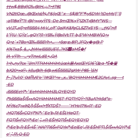
††w$,BBd}G‰@IH…;„?>†78‡
VN2t!Oœ…@ŒxId/N„P&[oŒˆx—S$jB”F’ޭ+‹y5DW›’tDeMs‘[ˆ]}
•a!}18qŶ“?i–@{=»»xyŸP‡–De 3mŒ%:»Ÿ’|ZKT‹@MY“WS—
vV:JT„x([>efišišiš4•M›V_c(fˆ0aͶ;K&fgCL5Z7x!‡Y5—_†K/,’nƒ|
‡’Ÿ|U-‘GŸz’…gQY?j1~Yši‰Ÿ@s)Vt:TT–b‚5″W^MBW\Q^»
Q>z`»7Bs^Œ‰išišišYh+…—^šœ;p.8!P_}FQy�g@ P
K%TxaŠ, &_›„իWԝišišišUE}[…?K5԰aMŠ�f
lA–yŸ|h—_~y7лwLdi‡+„QA
1>h„ny7cx¨\{m?TT4M4M4M:úœk묻AxsŒҮG}6ٴGʫq-*Š�뮻
bX20^»qŸ‹, kšu@|h 6@‚w6ŠšišišiZgXW•P85• \SN
ƒ~⣨7u]:0`0dȐ\A1‘e˜1#Œ1″^x-_x…’BQY4M4M4Mʢ2CAyI…sg–—t
•ED
‚išišišEeY(*‹ˆEeM4M4M43LQYEQYD
(*kšišišiaŠ(Š»»AQY4M4M4MST–FQT)YQŸ~?i3uA?rkšd“o–
NӴ%c7;wiKξ/]›ŠŠ»»!+*/XTDŠ?——ˆH‘Hc)7%»R’••ED
‚HQT)6Š»CQY(*K(*‹ˆEe‘b,Rl•EŠ‡HqQT–
FQT)Š»FQY(*‹Ee‘⢨,,»R•EŠHQT)Š»EQYEQYD
(*‹Ee‘b,R•EŠ‹4ŠˆHAPT)6Š»FQYx(*‹EeiEe‘‚,Rl•EŠHPT).Š(Š»»AQY(*‹E
e‘⡨,R\•Q•ED