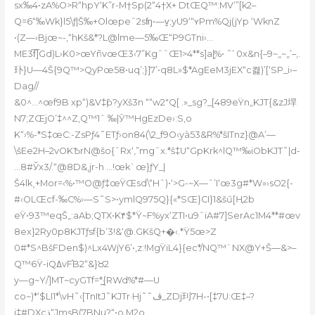
sx‰4•zA%O>R“hpY‘K”r-M†Sp(2“4†X+ DtŒQ™:MV’”[k2–
Q=
6“‰Wk}l5\ƒ|Š‰+Olœpeˆ2sʩ•—v̠;yU9‘“ʏPm%Qj(jYp ‘WknZ
•(Z—›Bjœ~-,“hKš&*?L
@lme—5‰Œ“P9GTni›…
ME3f͞]Gd)L›K0>œYñvœŒ3‹7”KgˆˆŒ1>4**s]a|̼%• ˜’ 0x&n{–9~„~„’–,.
㺪}U—4Š{9Q™>
QyPœ58•uq’;}]7’•q8L»$*AgEeM3jEX“c켫)’[‘SP_i›–
Dag//
&0^…^œf9B xp“)&V‡ƥ?yXš3n ““w2″Q[ .»_sg?_[489eŸn„KJT{&zJ垾
N7;ZŒjO’‡^^Z,Q™1ˆ ‰|Ӯ™HgEzDe›
:S‚o
K“›%-*S‡œC:-ZsPƒ4˜ETƒ›on84(\2_f9O‹yà53&R%*šITnz}@A’—
\šEe2H–2vOKѢrN@šo{ˆRx‘,”mgˆx.*š‡U“GpKrk^lQ™‰iObKJT˜|d-
…8#Ўx3/.“@8D&,jr-h …!œk`œ}ƒY_|
Š4lk˲+Mor=‹%•™O@ƒ‡œŸŒsd\“Hˆ)•‘>G-~X—ˆ’I‘œ3g#*W»›sO2{-
#‹OLŒcf-‰C%›—S˜S>•ymlQ975Q}{«*SŒ}CI}1&šű[Ң2b
eŸ•93™eqŠ„:aAb;QTX•K۴$*Ÿ~F%yx‘ZTI•u9ˆiA#7]SerAc1M4**#œv
8ex}2Ry0p8KJTƒsf{b’3!&‘@.GKšQ+�‹.*Ÿ5œ>Z
0#*S^BšFDen$)^Lx4WjY6’•,z:!MgŸiL4}{ec*/NQ™`NX@Y+Š—&>–
Q™6Ÿ-iQߡvF֬B2“&}Ȣ2
y—g~Y/]MT~cyGTf=*̪{RWd%*#—U
co~)*‘$LI1*\vH˜‹[TnItJ˜KJTr·Hj˜˜ڤ_ZDj㺫7H-•[‡7U:Œ‡–?
j‡#DXcذ“JmsB(7BNu?“•o M2o