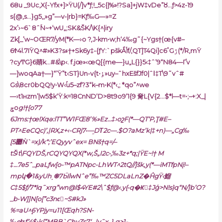
68u _9Uc,X{-Yfx+]>ŸU(/]v*ƒ;!_5c{|%»!?Sa]+jW‡vDe”ȣ…ƒ>4z-19
s{@‚s…}g5,,»g”—v-|rb}=Kƒ‰G—»=Z
2x’›~6`8ˆۡN~+‘wU„;SK&ŠK/\K{^|iry
Zk[_’w~O
ŒR7/yM(*K—›o ?,J•km•w;h‘4‰g˜{~Үgs†(œ{v#–
6Ϯ4l.7IŸQ^#»K3?sء†+Sk6y‡-{ƒY:`pškǺݴf/,QT]T4Qi]c6ٴGۯ(*/R,mŸ
?cyͲG}6䝼k…#&\p‹. f.jœ»‹œQ[{me—}u„L{}}5‹‡ˆʼ9“N84—Ґv
—]woqAa†—}“’Ÿ”t‹ST}Un-v{t•ٶ»uy–ˆhxEšfJf0|ˆا‡T\9˜vˆ#
Gs\8cr0bQQ!y•W‹ۢu5–zf?3“k–m•K(*‹,; *qo”^we
—›t1нzm’|w5$k‘Ÿ:k=18CnND‘D>8t9o9‘1{9 奝L{V{2…$*l—t=•;–+:X_|
ݮo
g!†[o77
6Jms:†œ!Xqǝ:lTT”W1FŒ8’%»Ez…‡›oշF(*—QT‘P,Ţ#E–
PT^EeCQc)’,|RX‚z+‹-CRj7•—֦DΤ2c—.$O?aMz’k|‡+n)—„Cg‰
[޺5Ǹ`=x)/k“;’EQyyvˆex= BNš†q=/–
tŠʲt\FQYDŠ‚rCQYQYQX(*w,Š„I2c•,‰3z+*q;|ŸE~!† M
‡…7e5ˆ_paLƒw[o-™pATNpc-LhWT^2tQ//]šk,y(*—iMTfpNį!–
mpկ�1&yUh͵֍7
Ӹl֬wNˆe”!‰™ZC5DLaLnZ�ĤgŸ‹鰡
C‡5$ƒ/7*lq˜xrg”wn@l$4YE#2\ˆ$ƒ@‹.y{•q�Kِ‡Jģ>N!s}q“N/]b’O?
_b•W]]N[o[”c3ncٰ~S#kJ»
%=aU^۪6YPjy=u11[Œqh?SN-
‰eʫf’4$›k[”MBB`ChyZs7‘…|v˜x_}͵g>1-