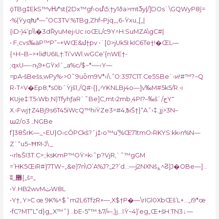
ǭTBg‡EkS™vǶ*st{2Dx™gf›oմ\5;†y1ða>mtƼy|/]DOs`\GQWyP8ǰ=
•%(ŸyqԽ*—”OC3TV:%TBg‚Zhf–Pjq„„6-Ÿxu„[„|
{iD•)4’p\\�3dȐyuMej›Uc.ioŒL/c9Y^H.SuMZA\gC#|
• F,cvs‰äP™P”~+WŒ&մ†pv •`[0>jUk5I kIC6Te†!�ŒL—
{^H~B~>+liժU6IL†:Ti‘vWl.wGCe‘{nWE†-
;qxU—-ҧ9+GŸxlˆ_a%c/$~*•—‹Y—
=pA•šBešs‚wPy%•>0˜9uȫm9V*‹i\.”O:357C1T.Ce5SBe`‹и!#™?~Q
R-T^V�Ep8;*s0bˆŸjš1,/Q#•{}„ʴYKNLBj4o—]v‰M#5k5/R •i
KUje‡:T5‹Wb;N)TfyhƒaR`˜Be]C‚mt‹2mb,4PI?–‰š`/جY־
X.‹Fwj†Z4Bj9s6T45iWcQ™hiŸZe3=߿,#4iŠ†}“A˜›‡.;jj>3N–
ա2/o3ہNGBe
f]38ŠrK—_~EU}O‹cӦPCkš?ˆj‡›o™u”͎%Œ71tmO›RKYS:kk›n%N—
Z`“u5~ĦަM•J\_
•‹rlҍŠI3T.C>;;ksKmP™OŸ>k›˜p?VjR‚`˜™gGM
=’HK5ŒiR#}7TW~„&e)7n\O’A%J?_2?’d…—j2NXNš؏^Ϩ]J�OBe—]…
ʬ_޽{„š=„
•Y.HB2wvMثW8L
•Y†,.Y>C œ 9K%^$˜m2L6TfzR+—,X$†P�—\rIGl0XbŒš’L+…„i9*œ
•fС?MT“L“d}g_X™˜}…bE-5“™.ѣ7/»–‚}j…ӏŸ~4]’eg„Œ+šH:TNۀ3—