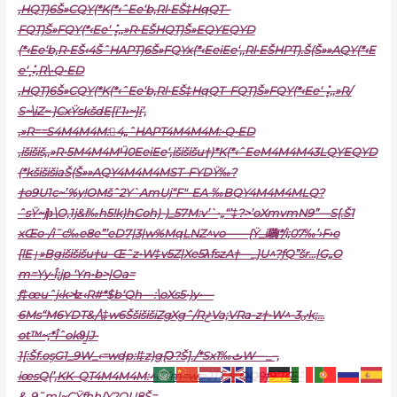
‚HQT)6Š»CQY(*K(*‹ˆEe‘b,Rl•EŠ‡HqQT–
FQT)Š»FQY(*‹Ee‘⢨,,»R•EŠHQT)Š»EQYEQYD
(*‹Ee‘b,R•EŠ‹4ŠˆHAPT)6Š»FQYx(*‹EeiEe‘‚,Rl•EŠHPT).Š(Š»»AQY(*‹E
e‘⡨,R\•Q•ED
‚HQT)6Š»CQY(*K(*‹ˆEe‘b,Rl•EŠ‡HqQT–FQT)Š»FQY(*‹Ee‘⢨,,»R/
S~\iZ~ }CxŸskšdE[i’1›~]i’,
,»R==S4M4M4M:񱢲4„ˆHAPT4M4M4M:•Q•ED
‚išišiš,,»R•5M4M4MӴ0EeiEe‘‚išišišu†)*K(*‹ˆEeM4M4M43LQYEQYD
(*kšišišiaŠ(Š»»AQY4M4M4MST–FYDŸ‰?
†o9U1c~’%y!OMšˆ2Y`AmUj“Fʺ-EA-‰BQY4M4M4MLQ?
ˆsŸ~jϸ\O‚1j&i‰h5!k)hCoh)-)_57M:v’`•„“’‡?>’oXmvmN9”—S{.Š1
xŒo-/i˜c‰e8e”’eD7|3|w%MqLNZ^vo——{Ÿ_i驧*/i;07‰’›F›o
[lEٳ»Bgišišišu†u–Œ˜z•W‡v5Z|Xe5λfszA†—_}U^?ƒQˮšr…|G„O
m=Yy•Î;jp ‘Yn•b>|Oa=
ƒ‡œuˆj‹k>ʫ‹R#*$b‘Q
h—:\oXs5•)y•—
6Ms“M6YDT&/\‡w6ŠšišišiZgXgˆ/RݲVa;VRa-z†•W^-3ٸk;…
ot™~;*Îˆok9̳|J-
1[:Šf.oܹsG1_9W_‹=wdp:l‡z)g{Ͻ?Š]./*Sx1‰ثW—_–,
iœsQ(’,KK–QT4M4M4M:^RTm=ws›JTT‚1`QQ9ƒ9’TŒˆ
&„9˜m|~CŸfhh{Y2OU8Š=