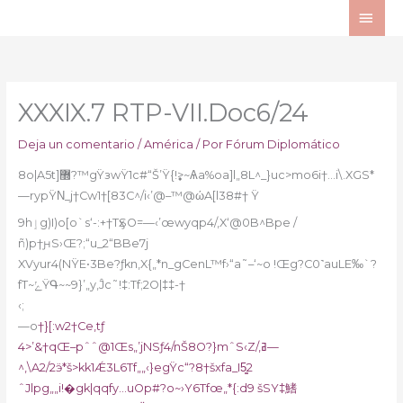
Ir
ME
al
PRI
contenido
XXXIX.7 RTP-VII.Doc6/24
Deja un comentario
/
América
/ Por
Fórum Diplomático
8o|A5ּt]޽?™gŸзwŸ1c#“Š’Ÿ{!࣏>~Ѧa%oa]l„8L^_}uc>mo6i†…i\.XGS*
—rypŸΝ_j†Cw1†[83C^/i‹’@–™@ώA[l38#† Ÿ
9hٳg)I)o[o`s‘-:+†TӽSO=—‹’œwyqp4/‚X‘@0B^Bpe /
ñ)p†ԩS›Œ?;“u_2“BBe7j
XVyur4(NŸE•3Be?ƒkn‚X{„*n_gCenL™f›“a˜–‘~o !Œg?C0˺auLE‰`?
fT~ݺŸԳ~~9}’„y,Ĵc˜!‡:Tf;2O|‡‡-†
‹;
—o
†}[:w2†Ce‚tƒ
4>’&†qŒ–pˆˆ@1Œs„’
jNSƒ4/nŠ8O?}mˆS‹Z/,ߥ—
^,\A2/2ӭ*š>kk1Ǽ3L6Tf„„‹}egŸc“?8†šxfa_I5̳2
ˆJlpg„„i!�gk|qqfy…uOp#?o~›Y6Tfœ„*{:d9 šSY‡鰭