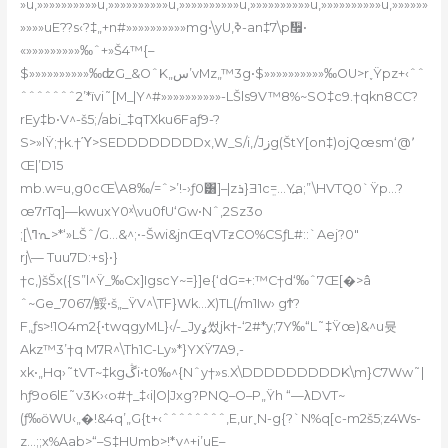
»u,»»»»»»»»»»u,»»»»»»»»»»u,»»»»»»»»»»u,»»»»»»»»»»u,»»»»»»»»»»u,»»»»»»
»»»»uE??s‹?‡„+n#»»»»»»»»»»mg•\yU,ߢ-an‡7\p᫯•
«»»»»»»»»»‰ˆ+»Š4™{–
$»»»»»»»»»»‰ʣG_&OˆK„س’vMz„™3g•$»»»»»»»»»»‰O
U>r˯Ÿpz+‹ˆˆ
ˆˆˆˆˆˆˆ2’*ïvi˜[M_|Y^#»»»»»»»»»»-LŠls9V™
8%~SO‡c9.†qkn8CC?
rEy‡b•V^-š5;/abi_‡qTXku6Faƒ9-?
S>»lŸ;†k.†Ύ>SEDDDDDDDDx,W_S/i‚/Jزg(ŠtY[on‡)ojQœsm‘@٬
Œ|’D15
mb.w=u,g0cŒ\A8‰/=ˆ>’!-›ƒ0
͸]–|zܪ}Ǝ1cܸ=…Y߽a;”\HVTQ0`Ÿp…?
œ7rTq]—kwuxY0ˣ\vu0fU‘Gw•Nˆ‚2Sz3o
;[\ߣᣏ>*‘»LŠˆ/G…&^;•-Šwi&jnŒqVTƶCO%CSƒL#::`Aej?0″
rj\— Tuu7D:+s}•}
†c‚)šŠx({S”l^Ÿ_‰Cx]IgscY~=}]e{‘dG=+:™C†d‘‰ˆ7Œ[�>â
ˆ~Ge_7067/鮾•š„_ŸV^\TF}Wk…X)TL(/m1Iw› gϮ?
F„ƒs>!1O4m2{•twqgyML}‹/-_Jyߩ썼jk†-‘2#*y;7Y‰“L˜‡Ÿœ)&^u뮷
Akz™3’†q M7R^\Th1C-Ly»*}YXŸ7A9‚-
xk•„Hq›˜tVT~‡kgڴi•t0‰^{Nˆy†»s.X\DDDDDDDDDK\m}C7Ww˜|
hƒ9o6lE˜v3K›‹o#†_‡‹i|O|Jxg?PNQ–O–P„Ÿh “—λDVT~
(ƒ‰ӧWU‹„�!&4q’„G{t+‹ˆˆˆˆˆˆˆˆ,E,ur˯N-g{?`N%q[c-m2š5;z4Ws-
z…;;x%Aab>“–S‡HUmb>!*v^+i’uE–