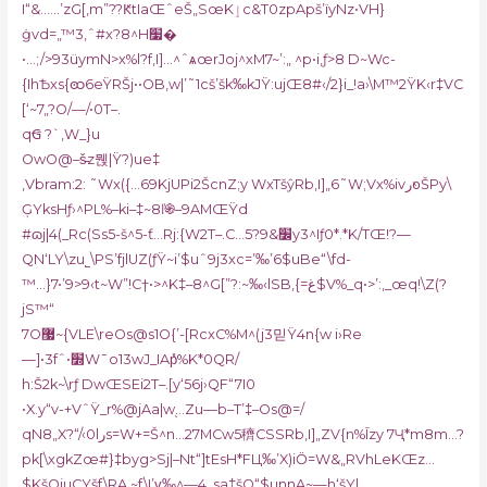
I“&……’zG[,m”??ԞtIaŒˆeŠ„SœKٳc&T0zpApš’ïyNz•VН}
ġvd=„™3‚ˆ#x?8^H׷�
•…;/>93üymN>x%l?f,I]…^ˆѧœrJoj^xM7~’:„ ^p•i‚ƒ>8 D~Wc-
{IhѢxs{ꩧ6eŸRŠj••OB,w|’˜1cš’šk‰kJŸ:ujŒ8#‹/2}i_!a›\M™2ŸK‹r‡VC
[‘~7„?O/—/•0T–.
qꞠ ?
`,W_}u
OwO@–š̵z뭱|Ÿ?)ue‡
‚Vbram:2: ˜Wx({…69KjUPi2ŠcnZ;y WxTšŷRb,I]„6˜W;Vx%ivر᭷ŠPy\
ĢYksHƒ›^PL%–ki–‡~8ľ֍–9AMŒŸd
#ɷj|4(_Rc(Ss5-š^5-ƭ…Rj:{W2T–.C…5?׼&9y3^Iƒ0*.*K/TŒ!?—
QN‘LY\zu˾\PS’fjlUZ(ƒŸ~i
’$uˆ9j3xc=’‰’6$uBe“\fd-
™…}7•’9>9‹t~W”!C†•>^K‡–8^G[”?:~‰‹lSB,{=غ$V%_q•>’:‚_œq!\Z
(?
jS™“
7O޷~{VLE\reOs@s1O{’-[RcxC%M^(j3믿Ÿ4n{w i›Re
—]•3fˆ•׽W¯o13wJ_IAp̽%K*0QR/
h:Š2k~\rƒ DwŒSEi2T–.[y‘56j›QF“7I0
•X.y“v-+VˆŸ_r%@jAa|w֭…Zu—b–T’‡–Os@=/
qN8„X?“/‹0lرs=W+=Š^n…27MCw5穧CSSRb,I]„ZV{n%Īzy 7Ҷ*m8m…?
pk[\xgkZœ#}‡byg>Sj|–Nt“]tEsH*FЦ‰’X)iӦ=W&„RVhLeKŒz…
$KšOjuCYšf\RA‚~f\I’γ‰^—4_sa‡šO“$unnA~—h‘šY|