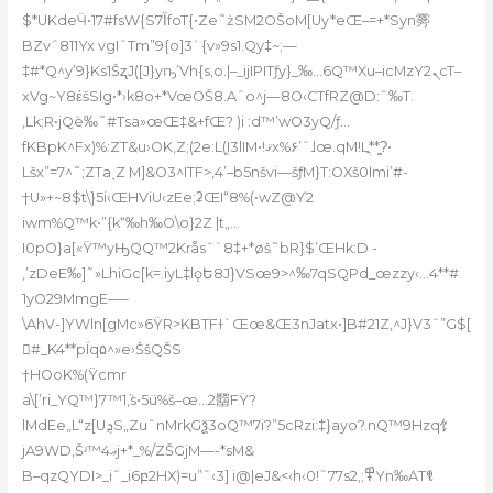
$*UKdeӴ•17#fsW{S7ΪfoT{•Ze˜żSM2OŠoM[Uy*eŒ–=+*Syn䨦
BZvˆ811Yx vgIˆTm”9{o]3`{v»9s1.Qy‡~;—
‡#*Q^y’9}Ks1ŠʐJ([J}yҧ’Vh{s,o.|–_i
jIPITƒy}_‰…6Q™Xu–icMzYܢ2cT–
xVg~Y8έšSIg•*›k8oֺ+*VœOŠ8.Aˆo^j—8O‹CTfRZ@D:ˆ‰T.
‚Lk;R•jQѐ‰˜
#Tsa»œŒ‡&+fŒ? )i :d™’wO3yQ/ƒ…
fKBpK^Fx)%:ZT&u›OK‚Z;(2e:Lܾ(I3lIM•!ޤx%۶’ˆ˩œ.qM!Lֳ**?̳•
Lšx”=7^˜;ZTa˱Z M]&O3^ITF>,4’–b5nšvi—šƒM}T:OXš0Imi’#-
†U»+~8$t\}5i‹ŒHViU‹zEe;ʡŒI“8%(•wZ@Ƴ2
iwm%Q™k•”{k“‰h‰O\o}2Z |t„…
I0pO}a[«Ÿ™yԢQQ™2Kråsˆ`8‡+*øš˜bR}$’ŒHk:D -
‚’zDeE‰]˜»LhiGc[k=.iyL‡lǫԵ8J}VSœ9>^‰7qSQPd_œzzy‹…4**#
1yO29MmgE–—
\AhV-]YWln[gMc»6ŸR>KBTFɫ`Œœ&Œ3nJatx•]B#21Z‚^J}V3ˆ”G$[
#_K4**pÍq۵^»e›ŠšQŠS
†HOoK%(Ÿcmr
a\[’ri_YQ™}7™1ܵ,s•5ü%š–œ…2羀FŸ?
lMdEe„L“z[UܯS„ZuˆnMrkָGѯ3oQ™7i?”5cRzi:‡}ayo?.nQ™9Hzq饣
jA9WD,Šʴ™4ޢj+*_%/ZŠGjM—-*sM&
B–qzQYDI>_iˆ_i6բ2HX)=u”ˆ‹3] i@|eJ&<‹h‹0!ˆ77s߾;,2Yn‰ATꁸ