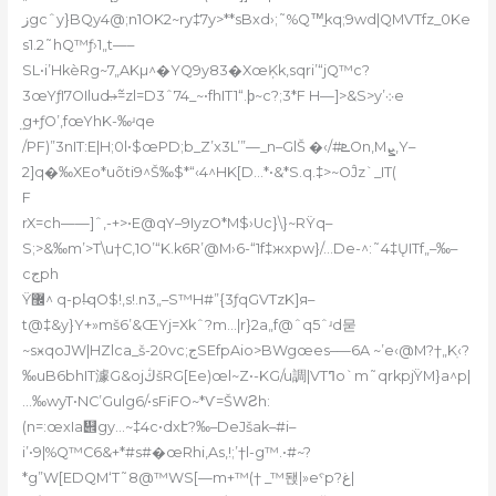
زgcˆy}BQy4@;n1OK2~ry‡7y>**sBxd›;˜%Q™̱kq;9wd|QMVTf
z_0Ke
s1.2˜hQ™ƒ›1„t—–
SL•i’HkèRg~7„AKµ^�YQ9y83�XœĶk‚sqri’“jQ™c?
3œYƒI7OIlud.›̶߬=zl=D3ˆ74_~•fhIT1“.ϸ~c?;3*F H—]>&S>y’܀e
̤g+ƒO’,fœYhK-‰ʴqe
/PF)”3nIT:E|H;0l•$œPD;b_Z’x3L’”—_n–GlŠ �‹/#ܧOn,Mܨ,Y–
2]q�‰XEo*uõti9^Š‰$*“‹
4^
HK[D…*•&*S.q.‡>~OĴz`_IT(
F
rX=ch——]ˆ‚-+>•E@qY–9IyzO*M$›Uc}\}~RŸq–
S;>&‰m’>T\u†C‚1O’“K.k6R’@M›6-“1f‡жxpw}/…De-^:˜4‡ŲITf„–‰–
cجph
Ÿ޼^ q-p!̶qO$!‚s!.n3„–S™H#”{3ƒqGVTzK]я–
t@‡&y}Y+»mš6’&ŒYj=Xkˆ?m…|r}2a„f@ˆq5ˆʴd묻
~sӿqoJW|HZlca_š-20vc;جSEfpAio>BWgœes–—6A ~’e‹@M?†„Kֽ‹?
‰uB6bhIT澽G&ojڭšRG[Ee)œl~Z•-KG/u調|VTߣo`m˜qrkpjŸM}a^p|
…‰wyT•NC’Gulg6/•sFiFO~*Ѵ=ŠWƧh:
(n=:œxIa᭎gy…~‡4c•dxէ?‰–DeJšak–#i–
i’•9|%Q™C6&+*#s#�œRhi,As,!;’†l-g™.•#~?
*g”W[EDQM‘T
˜8@™WS[—m+™(† _™됁|»eˁp?غ|