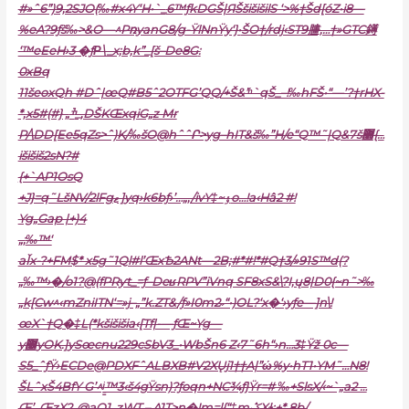
#»ˆ6”)9‚2SJO(‰#x4Y‘H•`_
6™ƒkDGŠ|ЯŠšišišilS ‘>%†Šd[óZ•i8—
%eA?9ƒš‰>&O—^PռyanG8/g-ŸlNnŸy‘}•
ŠO
†/rdj‹ST9䐸,…†»GTC䥬
‘™eEeH›3
�ƒΡ\_x;b‚k”_[š–De8G
:
0xBq
11šeoxQh #Dˆ|œQ#B5ˆ2OTFG’QQ/+Š&’ʱ`qŠ_–!‰hFŠ•“—’?†rHX-
*‚x5#(#} „ׯ_,DŠKŒxqiG„z Mr
P/\DD[Ee5qZs>ˆ)K/‰šO@hˆˆՐ>yg–hIT&š‰”H/e“Q™˜|Q&7š޽{…
išišiš2sN?#
{+`AP1OsQ
+J}=q˜LšNV/2lFgޱ ]yq›k6bƒ›’…„,/ivY‡~ٶo…!a‹Hâ2 #!
Yg„Gap |+)4
„;
‰™‘
aǏx-?+FM$* x5g˜1Ql#l’ŒxѢ2ANt—2B;#*#!*#Q†3/»91S™d(?
„‰™›�/o1?@(fPRƴt_=ƒ–DeʁRPV”iVnq SF8xS&\?I,ų8|D0{~n˜>‰
„k[Cw^‹mZniITN‘=»j–„”k.ZT&/ƒ»I0m2˶“•)OL?‘x�‘›yƒe—]n\!
œX`†Q�‡L(*kšišišia‹[Tf|-—ƒŒ~Yg—
y޼yOK.]ySœcnu229cSbV3_•WbŠn6 Z‹7˜6h“›n…3‡Ÿž 0c—
S5_ˆƒŸ›ECDe@PDXFˆALBXB#V2XŲj1††A|”ώ%y•hT1•YM˜…N8!
ŠLˆxŠ4BfY G’^ʲ
̳™3‹š4gŸsn)?ƒoqn+NC¾ƒ}Ÿr=# ‰+SlsX/‹~`„a2 …
Œ’_ŒzX2„@aQ1_zWT.– A1T>n�!m=l{“‡mݣXɫ:+*‚8b/