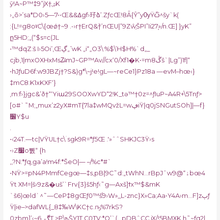
ӯ!A~P™‡9”jX†ۺK
›„õ>’sa*D0›5—7••Œ&&ߡgf›㺭ձ’.ZƒcŒ!8Ǟ{Ŷ”yѸŸѽ^šy`k(
:{L!=g8oˠC\{œǿ†~9 .-›r†ErQ&ٞ†’nŒU|”9ZŵֵŠPI”Ii27̩»/n.Œ] }yK”
ը5HD;„(“$s=c(JL
•™dqZ:š I›5Oi’‚Œڳ„ʹwK „i“„O3\ %$\’H$H%`d„_
cjb‚1|mxOXHxMsZ̶ImJ~GP™Av//cx‘0/Xf1�K•=mڴ8š`|Lg”)1f|“
•hJƒuD6f:w9JBZj†?S&)g*\~j!e!gL—~reCe1}Pz18a —evM–hœ‹}
‡mC8:K1xKXF‘}
‚m:f›}jgc&’ð†“‘Yiա29SOOXwYD“2!K_tǝ™†0z=^ƒIuP~A4R+\5Tnƒ>
[o#`˜M;„mux’z2yX#mT{7la‡wMQvžL=wڥiŸ|q0jSNGutSOh]|—f}
׼Y$u
.
•‹24T.—tc|VŸUL†c\ۤsgk9R=*ƒ5Œ .'»ˆˆSHKJC3Ÿ›s
•›Z׷o쀐“ {h
‚,?N:*ƒq,ga’a!m4f:*ŠeO|— –/%c*#`
•NŸ>=pN4PMmfCegœ—‡s‚pB|9C˜d:„tWhN…rBpJˆwۀ“@9bœ4
Ÿt XM=|š›9z&�uš’`Frv{3}š5hƒ‹˜g—Axš]ϯx™$&mK
`š6)œld`^˜—CeP‡8gŒƒ0™š֬9›W»_L-znc}X»Ca;Aa•Y4A›m…F]zٻƒ
Ÿ|ie–>dּafWL{_8‡‰W\KC†c.ҧ%7rkS?
0zbm]’‹~ڰ_6T.>P\ҍŠY1T.C0TV:*Q’`(…pDBˆCC jX/!5BMXK,h˜~ƒq2|