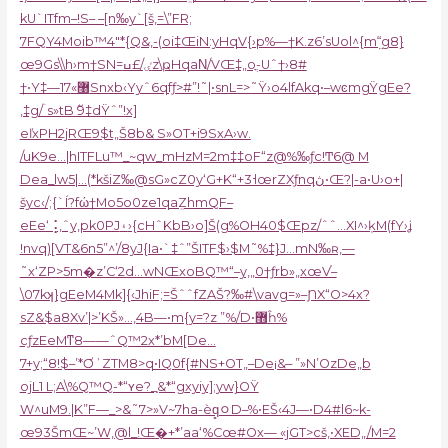
kU`ITfm–!S– –[n‰y`[š‚=\”FR;
7FQY4Moib™4″*{Q&‚-(oi‡ŒiN:yHqV{›p%—†K.z6’sUol^{m“̤g8}
œ9Gs\\h›m†SN=ٸ/£ߎz\ҏHqaΝ/VŒ‡„oֳ-Uˆ†›8#
†•Y‡—1޸»7Snxb‹Yyˆ6qfƒ>#”!˜|•snL=>˜Ÿ›o4lfAkq•–wͼmgŸgEe?
‚‡g/ۤs»tB ߬9‡dŸˆ”!x]
eľxPH2jRŒ9$t„Š8b& S»OT+i9SxA›w.
/uK9e…|hITFLu™_~qw_mHzM=2m‡‡oF“z@%‰ƒc!Ͳ6@ M
Dea_lw5|…(*kšiZ‰@sG»cZ0y‘G+K“+3˧œrZXƒnqڽ•Œ?|-a•U›o+|
šyc‹/;{`Í?fώ†Mo5o0ze1qaܸZhmQF–
eEe‘⢨,ˆy‚pk0PJ۽›{cHˆKbB›o]Š(g%OH40$Œpz/ˆˆ…XI^›ķM(fY›ʝ
!nvq)[VT&6n5”^’/8yJ{Ia•`‡ˆ”ŠITF$›$M˜%‡}J…mN‰ʀ,—
˜x‘ZP>5m�z’C‘2d…wNŒxoBQ™“–y‚„0†ƒrb»„xœV֫–
\07kʞ}gEeM4Mk]{‹JhiF;=ŠˆˆfZAŠ?‰#\vavg=»–ƝX“O>4x?
sZ&$a8Xv’|>’KŠ»…‚4B—•m{y=?z ”%/D•޻ĥ%
cƒzEeMͳ8——ˆQ™2x*’bM[De…
7+y;“8!$–’*ƠʾZTM8>q•IQ0f{#NS+OT„–De¡&– ”»N’OzDe„b
ojL1 L;A\%Q™Q-*“ʏe?_ַ&*“g
xyiy];yw}OŸ
W^uM9.|K”F—_>&˜7>»V~7ha-ѐq̻ﾷD–%•EŠ‹4J—•D4#l6~k-
œ93ŠmŒ~’W,@l_!Œ�+*’aa‘%Cœ#Ox— «jGT>cš,•XED„/M=2