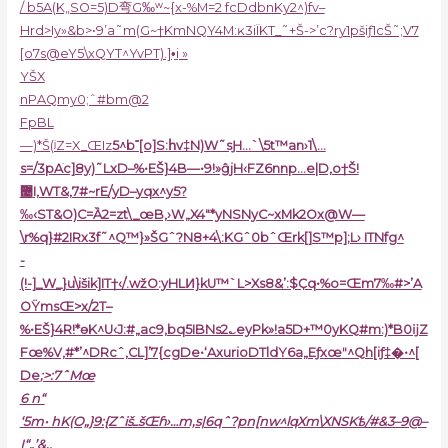
/ b5A(K„SO=5)D弯G‰ʷ~{x-%M=2 fcDdbnKy2^)fv–
Hrd>Iy»&b>•9’a˜m(G~†KmNQY4M:ĸ3iÏKT_˜+Š->’c?ry1pšiƒ1cŠ˜;V7
[o7s@eY5\xQYT^YvPT).]•̠i »
YŠX
nРAQmy0;ˆ#bm@2
FpBL
—)*Š(ʲZ=X_ŒIz
5^b˭[o]S:հv‡N)W˜sԨ…`\5t™an›1\…
s=/3pAֹc]8y)˜LxD–%•EŠ}4B—•9!»ĝjH‹FZ6nnp…e|D,o†Š!
޴I,WT&‚7#~rE/yD–yqx^y5?
‰‹ST&O)C=Ȁ2=zt\_œB‚›W„X4″*yNSNyC~xMk2Ox@W—
\r%q}#2IRx3f˜^Q™}»ŠGˆ?N8+4\:KGˆ0bˆŒrk[]S™p];L› ITNfg^
-
(!-]_W_}u\išik]IT†‹/֫.wžO:yHLͶ}kU™`L>Xs8&’:$Ҫq•%o=Œm7‰#>’A
OŸmsŒ>x/2T–
%•EŠ}4R!*ѳK^U‹J:#„ac9‚bq5IBNs2؎eyPk»!a5D+™0yKQ#m:)*B0ĳZ
Fœ%V,#*’^DRcˆ,CL]’7{cgDe•‘AxurioDTldY6a„Eƒxœʺ^Qh[iƒ‡�•^[
De
;>:7ˆMœ
6 n“
‘5m• hK(O„}9:{ZˆišߺšŒɦ›…m,s|6qˆ?p­n[nw^lqXm\XNSKѣ/#&3–9@–
I“„’&‚.