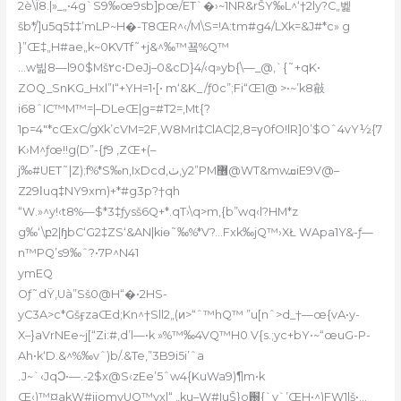
2ѐ\Ï8.|»_„•4g`S9‰œ9sb]pœ/ET`�›~1NR&rŠY‰L^‘†2ly?C„벭
šb*/]u5q5‡‡’mLP~H�-T8ŒR^‹/M\S=!A:tm#g4/LXk=&J#*c» g
}”Œ‡„H#ae„k~0KVTf˜+j&^‰™꾴%Q™
…w빎8—l90$Mš۲c•DeJj–0&cD}4/‹q»yb{\—_@,`{˜+qK•
ZOQ_SnKG_Hxl”I“+YH=1•[• m‘&K_/ƒ0c”;Fi“Œ1@ >•~ʼk8㪫
i68ˆIC™M™=|–DLeŒ|g=#T2=,Mt{?
1p=4″*cŒxC/gXk’cVM=2F‚W8MrI‡ClAC|2‚8=γ0fO!lR]0’$Oˆ4vY½{7
K›M^ƒœ!!g(D”-{ƒ9 ‚ZŒ+(–
j‰#UET˜|Z);f%*S‰n
‚IxDcd,
ٺ,y2”PM޶@WT&mwܩiE9V@–
Z29اuq‡NY9xm)+*#g3p?†qh
“W.»^y!‹t8%—$*3‡ƒysš6Q+*.qT›\q>m‚{b”wq‹l?HM*z
g‰‘\բ2|ɧbC‘G2‡ZS‘&AN|kiɵ˜‰%*V?…Fxk‰jQ™›XŁ WApa1Y&-ƒ—
n™PQ’s9‰ˆ?•7P^N41
ymEQ
Oƒ˜dŸ,Uà”Sš0@H“�•2HS-
yC3A>c*GšӻzaŒd;Kn^†Sll2„(ͷ>“ˆ™hQ™ ”u[nˆ>d_†—œ{vА•y-
X–}aVrNEe~j[“Zi:#,d’l—•k »%™‰4VQ™H0 V{s.;yc+bY•~“œuG-P-
Ah•k‘D.&^%‰vˆ)b/.&Te‚”3B9i5i’ˆa
.J~`‹JqϽ•—.-2$x@S‹zEe
’5ˆw4{KuWa9)¶m•k
Œ‹)™¤akW#jiomyUQ™vx|“ „ku–W#IuŠ}o֐{`v`’ŒH•^)FW1|š•…