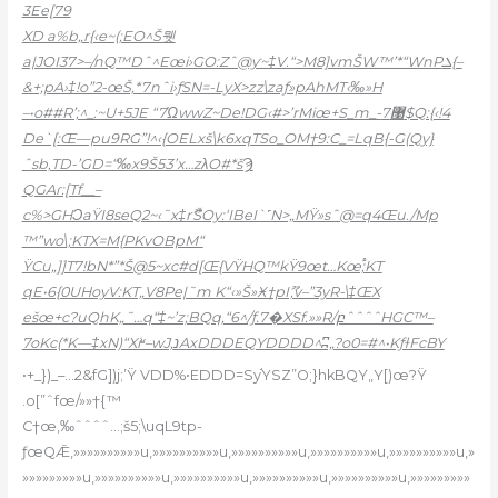
3Ee[79
XD a%b„r{‹e~(;EO^Š뭿
a|JOI37>–/nQ™Dˆ^Eœi›GO:Zˆ@ƴ~‡V.“>M8]vmŠW™’*“WnPܠ{–
&+;pA›‡!o”2-œŠ,*7nˆi›ƒSN=-LyX>zz\zaƒ»pAhMT‹‰»H
–•o##R’;^_:~U+5JE “7ΏwwZ~De!DG‹#>’rMiœ+S_m_-޹7$Q:{‹!4
De`[:Œ—pu9RG”!^‹{OELxš\k6xqTSo_OM†9:C_=LqB{-G(Qy}
ˆsb,TD-’GD=“‰x9Š5Ʒ’x…zλO#*šϠ
QGAɾ:[Tf__–
c%>GHϽaŸI8seQ2~‹˜x‡rޫŠOy:‘IBeI`˹N>„MŸ»sˆ@=q4Œu./Mp
™”wo\;KTX=M{PKvO
BpM“
ŸCu„]]T7!bN*”*Š@5~xc#
d[Œ{VŸHQ™kŸ9œt…Kœ֠;KT
qE•6{0UHoyV:KT„V8Pe|˜m K“‹»Š»Ӿ†pIޫ,v–”3yR-\‡ŒX
ešœ+c?uQhK„˜…q“‡~’z;BQq,“6^/ƒ.7�XSf.»»R/բˆˆˆˆHGC™–
7oKc(*K—‡xN)“Xiʶ–wJ‚נAxDDDEQYDDDD^ʭ„?o0=#^•KƒɫFcBY
•+_})_–…2&fG])j;’Ÿ VDD%•EDDD=Sy֬YSZ”O;}hkBQY„Y[)œ?Ÿ
.o[”ˆfœ/»»†{™
C†œ,‰ˆˆˆˆ…;š5;\uqL9tp-
ƒœQǢ,»»»»»»»»»»u,»»»»»»»»»»u,»»»»»»»»»»u,»»»»»»»»»»u,»»»»»»»»»»u,»
»»»»»»»»»u,»»»»»»»»»»u,»»»»»»»»»»u,»»»»»»»»»»u,»»»»»»»»»»u,»»»»»»»»»