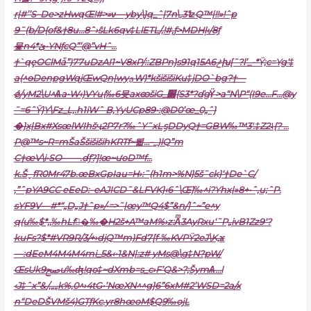
r|#’’S–De>zHwqŒ!#>»ν—yby\}q_ˆ|7n\,3‘ʫQ™|!!»!ˆp
9˜(b/D{of&†8u…8ˆ›ŝLk6qv‡LlETL/‚!#‚ƒ>MDHļ‹/8ƒ
뮻n4*ێ•YNƒcQ”’@”vHˆ…
†`qȩOClMǡ”)77uDzAI1~V8xP/::ZBPn}s91q15Aݲ6խ[˜?l’_-*Ÿ;c=Yg‘‡
a(^ɵDenpgWqjŒwQn|wyؾW)*kšišišiKu‡jDO`bg?†—
ǿ/yM2\U^Ѧa•W‹)VYu(‰6뮷axꩧšiG_׍{S3*?ďgŸ͍>a“N\
P“(I9e…F…@y
˜=6ˆŸ}Y\Fz_L‚.h1iWˆ B‚
YyUCp89•:@D0’œ_0„ˆ}
�}x|Bx#XsœlWIhšҷ2P7r?‰ˆY˜xLިsDDyQ†=GBW‰™3′.‡Z2˨{? …
P@™s~R=mŠaŠšišišihKRTf~뭷…–_)lQ”m
C†œV\i•SO——.d֬ƒ?]!œ~ưoD™f…
k.ŠˬfR0Mr47b.œBxGpIau=H›:˜(h1m>%N}5š˜ck}‘†De`C/
‚”ˆpYA9CC eEeD:–eAJICD˜&LFVK}‹6ˆ\Œ}‰^i?Yhx|»8+•ˆ‚u;ˆP.
sYF9V—#*“„D„J†ˆp»/•=>˜|œy™Q4$”&n/]ˆ~”e^y
q(u‰$*‚‚‰hLf�َ‰�H2š+A™aM%›z:Aͫ3AyRxu‘˜P„ivB1Zz9‘?
kuFs?$*#VR9R/3/+›djQ™m)Fd7[f-‰KVPŸ2eJ\K‚ϫ
—:dEeM4M4M4mi_5&‹•1&N|:z# yMs@\g‡N?pW/
ŒsUkﰠ9u‰ʤ!qo‡~dXmb=s_c›F’Q&>?;ŠymѦ…l
‹J‡ˆx”&/‚„„k%‚0^›4tG•’NœXN^^g}6”6xM#2’WSD=2a/x
n“DeDŠVMš4)GTƒKc
.yr8hœoM$Q9‰ojL