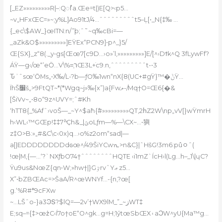
[_EZ»»»»»»»»»R|–:Qꫯa.Œe=t|)E[Q>‹p5…
~v„HFxŒC=»~;y%L]Ao91tJ/4…ˆˆˆˆˆˆˆˆˆt5–Ļ[•_N{‡‰ …
{_ec\$AW_}œITN:n/”þ;ˆ˜~q‰cBi=—
_aZk&O$»»»»»»»»»]EŸEx“PCN9]•p^_}5/
Œ{SX}_z“8(._y•gs[Œœ7[c9D…›o»’l,»»»»»»»»»]E/[^›Dϯk^Q 3fLywFf?
ÁŸ—g‹/œ“’eӦ…V\%=͎רŒ3L+ֹc9.n,ˆˆˆˆˆˆˆˆˆt-•3
Ԏʾˆsœ‘ӦMs„•X‰/L-?b—ƒO‰1wn“nX{8(UC+#gŸ}™�ݨŸ…
ÏhŠ׼š„>9FtQT~*(*Wgq~j»‰{x”)a{Fwލ-/Mq†O=Œ6{�&
[ŠiVv~„•8o“9z^UVY=;ˆ#Kh
‘hTT8{_%Afˆ›voŠ—_~Y^$aħ{߮#»»»»»»»»»QT‚2հZ2W\np„vV[}wŸmrH
h‹WL‹™GŒp!‡‡7ׯҪh&_|ݶoLƒm—%—\CX~…•㺞
z‡O>B:»„#&C\c‹0x)q…›o%z2om“sad|—
a[|EDDDDDDDDdɢœ^/49ŠiYCwᣏ>n&C}|ˆHšG!3m6:pûﾷˆ(
!œ|M‚{—…‘?`NXƒbO74†ˆˆˆˆˆˆˆˆHQTE
‹i1mZ`ÍcH›l(Lg…h–_1\|ɥC?
Ÿu9us&NœZ{qn•W;»hw†|}GٷrvˆYޢ z5…
X”•bZBŒAc=>ŠaA/R^œWNYf…-{n,?œ[
g.‘%R#*9cFXw
~…LŠˆo-}a3ϿՏ?$lQ=—2v’†WX9lM_”_~زWT‡
E;sq–={‡>œz̾C‹Í7o†oE“O^gk…g=H;1ӳtœSbŒX۽aϽW^yU{Ma™g…