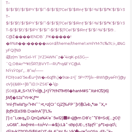
T–
$I’$I’$f,I’$I’$IPY’$I’$I’”›$I’$I’$)7CeI’$I’$IRn†’$I’$I’•%I’$I’$I*K’$I’$I’r3
T–
$I’$I’$f,I’$I’$IPY’$I’$I’”›$I’$I’$)7CeI’$I’$IRn†’$I’$I’•%I’$I’$I*K’$I’$I’r3
T–$I’$I’$f,I’$I’$IPY’$I’$I’”›$I’$I’$)7CeI’$I’$IRn†’$I’$I’•%I’$I’$I9…
C@Σ����IENDB`‚PK�����!
�R%#��‹�����word/theme/theme1.xmlYM‹7c‰7c;i›„&%G
yFQI]%9
i顁z(m ’šmSxl–Yl`)YZJ4WN˜z�”4iqK-pš3Gܹ—
ˆQ‚O8ӝr™KtŠR7,BVYT–~RU*rq&f.YC@A
NŸsŸ0pI‘„…8”w/——
FDl†oa0’5eǢu=]W�»6qƒ1h,)�9œ‹z^[`5P^77]/x‹~8W1@yѳĤY]@y
oV}i(&8l+^]B”\۞;l>ZS6”�•\(p
|Š08
}L#_S^?ʎ:Ÿ>/@_}^}Ÿ?t!N71M91�hanM#S˜XsHCf2)6}
ƒAf[�SJz”Yt=K,ƒ™
‘ml-ƒTwlsȠy‹”HN˜ˆ>t,=z[CrˆGjZ]‰FPˆ]У澏L\»b„*œ ˜X„=
(bƒ9Œs!3!B DœlnA”{1‘L‰
)‘}:c˜Lœq؏D.QnQa%A’e`5w12}޾#•վ@m D8’cˆ”š’8=Sd{.…շO{!
˰uG6ܺx”…kw[Hnt—to/+V—⪮$[cLȁ˜•s9p(UE-,.†3pƒŸ`p*‡»pq0\;
dŸ†ykZ™J(V|)i$Fstj‘zT.d†„6˜In!, fv.,Vk‘�~œ‘\o0Sn_d3-˜k–