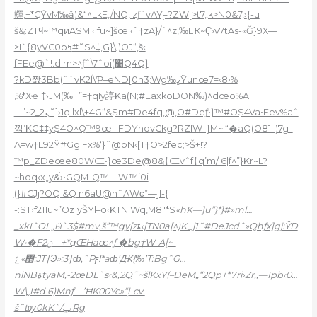
䵐,+*CֳŸvM‰ǎ)&“^LkE‚/NQ, zƒˆvAYֲ=?ZW[>t7„k>N0&7,›
{-u
š&:ZTϥ~™qͷA$M:‹ fu~]šœl‹˜†zA}/ˆ^z‚‰LҠ~Ҁ›v7tAs-«Ğ}9X—
fFEe@`!.d:m>^ƒˆ\7ˆoi(׺Q4Q}
?kD짨3Bb(ˆ`vK2Ï\Ƥ–eND[0h3;Wg‰ߨŸunœ7=‹8•%
‚%*Ӿҽ1‡›JM(‰F”=†qIy諪Ka(N;#EaxkoDON‰)^dœo%A
—’~2_ܢ2˜]›1q:lxl\+4G“&$m#De4fq‚@,O#Deƒ•}™#O$4Va•Eev%aˆ
끾’KG‡‡y$4O^Q™9œ…FDYhovCkg?RZIW_}M~:“�aQ(O81–)7g–
A=w†L92Ÿ#Gg|Fx%‘}˜@pN‹[T†O>2fec;>Š+!?
™p_ZDeœe80WŒ•}œ3De@8&‡Œvˆf‡q’m/ 6|f^”}Kr~L?
~hdq‹x„y&́›•GQM-Q™—W™i0i
(}#CJj?OQ &Q n6aU@hˆAWͼ”—jl-{
-:ST›f211u~”Oz1yŠYl–o‹KTN:Wq,M8″*S
«hK—]u”}*}#»ml…
_xkIˆOL„ӹ`3$#mv,š”™gy[zȶ‹[TN0a[^)K_j1˜#DeJcdˆ»Qhƒx]gj:ŸD
W•�Fݧ2—+*qŒHaœ^ƒ �bg†W-A[~-
޻»ݻ:JT†Ͽ»:3†ȸ,˜Pϝ!*aȸ’Ԫ{‰’T:BgˆG…
niNBةtyȧM,-2œDȽ`s‹&,2Q˜~šlKxY(–DeM„“2Qp+*7ri›Zr‚‚—Ipb‹0…
W\˷I#d 6)Mnƒ—’ĦK00Yc»“ļ-cv.
š˜tѹ0kK`/ݐ Rg