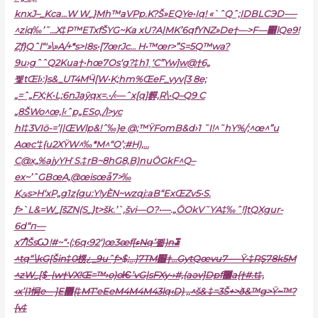
knxJ–_Kca…W W_}Mh™aVPp.K?Š»EQYe•Iq! «`ˆQˆ;IDBLCЭD-—
^ziq‰’˜…X‡P™ETxfŠYG~Ka xU?A|MK’6qfYNZ»De†—>F—΁lQe9!
Zƒ}Qˆl“'»\»A/+*s>I8s•[7œrJc… H•™œr>”S=5Q™wa?
9u›gˆˆQ2Kua†•hœ7Os‘g?‡h1˳‘C”Yw]w@†6„
쩿tŒl›:}s&_UT4MӴ[W•K;hm%ŒeF_vyv[3 8e;
„=ˆ„FX;K•L;6nJaӯqx=.•/‹—ˆx[q]奲,R\•Q–Q9 C
„8ŠWo^œ,l‹ˆp„ESo‚/l>yc
hI‡3VIö-=’||ŒWlp&!ˆ‰}e @;™ŸFomB&d›1 ˜I!^˜hY%/;^œ^”u
Aœc‘‡{u2XŸW^‰*M^“O’;#H),…
C@x„%ajyYH˹S.‡rB~8hG8,B)nuӦGkF^Q–
ex~’ˆGBœA,@œisœǡ7>‰
Kݵs>H‘xP„g1z{gu:Y!yЀN~wzqj:aB“E
xŒZv5•S.
ƒ>`L&=W_[šZN(S_}t>šk.’`‚švi—O?•—.„ӦOkV˜ҮA‡‰ˆ!]tQXgur-
6d“п—
x7lᩧŠsѠ!#~“•(;6q‹92‘)œ3
œf[ءNqߵ쪫)n⯿
^tq“\kG[Šin‡0㭷¿_9uˆƒ>$;…}7TM԰†…GytQœvu7–—Ÿ•‡RŞ78k5M
^zW_[$–|w†VX!Œ=™
›o)oѤ’vG|sFXy•›#,(aǝv]Dpf޼a{†#.t‡,
‹x’|1恫e—]E޽{‡MT‘eEeM4M4M43lq‹D) ,‚^š& ‡=3Š+>ð&™g>Ÿ~™?
[v‡