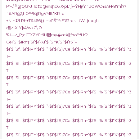
P>‹/›ŸgƒQG>J_Io‡p@insիc6lX•pL”]\+ŸHj/Y ”UOWC4sAH•8‘mǏ??
ˆ#ARǵ֦2‚hO™fšլ|RgVMft*KR–q’
+N ~’‡/LRh+T&غ456(_~eŠ™‹E’&?•
qsL[tW_}u‹c,jh
櫤|^}XtY]›4/wxC\IO
‰I—^_P;cŒXZŸtšH׽ray�œX|[ƒho™LK?
CeI’$I’$IRn†’$I’$I’•%I’$I’$I*K’$I’$I’r3T–
$I’$I’$f,I’$I’$IPY’$I’$I’”›$I’$I’$)7CeI’$I’$IRn†’$I’$I’•%I’$I’$I*K’$I’$I’r3
T–
$I’$I’$f,I’$I’$IPY’$I’$I’”›$I’$I’$)7CeI’$I’$IRn†’$I’$I’•%I’$I’$I*K’$I’$I’r3
T–
$I’$I’$f,I’$I’$IPY’$I’$I’”›$I’$I’$)7CeI’$I’$IRn†’$I’$I’•%I’$I’$I*K’$I’$I’r3
T–
$I’$I’$f,I’$I’$IPY’$I’$I’”›$I’$I’$)7CeI’$I’$IRn†’$I’$I’•%I’$I’$I*K’$I’$I’r3
T–
$I’$I’$f,I’$I’$IPY’$I’$I’”›$I’$I’$)7CeI’$I’$IRn†’$I’$I’•%I’$I’$I*K’$I’$I’r3
T–
$I’$I’$f,I’$I’$IPY’$I’$I’”›$I’$I’$)7CeI’$I’$IRn†’$I’$I’•%I’$I’$I*K’$I’$I’r3
T–
$I’$I’$f,I’$I’$IPY’$I’$I’”›$I’$I’$)7CeI’$I’$IRn†’$I’$I’•%I’$I’$I*K’$I’$I’r3