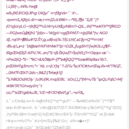
\˯L}5!{~_›W‰Yw@
w‰ƒX‡š1CK}›3f+g OK}y/`+r>ƒ3gּVs>ˆ`X~…
•qwmS„KjXyL›6=~œ‚r=m{ZۿλX9ۥ—^6*R|‚/fƒp˜3,|Eˆ)?
(O’q]onjLG~+]kfjQ™u\‹W^yUX$;yMšrn?–QlL_W{™wKFX™|ƒRGD
—PG{wxOԪjh‡’’{d)o—‘W|gV~cg{ϿPN\T~>(p]R&”†u NG0
:š}_=q1P^辥šu#?2.ŠY,g,u8)›o}.‰?/|Lt;N(‘‚a‡l}y^Q™mW|
•š‰qف1>z`\X@œlYKFWWe7?p‘^Ǳλ_ƒug5H?:]w)KJLc,ƒ$F-
iRgŒM[3(Z–KPV,?K…sn|“!‡^{š.Šk)w}7^\\o|Xi\;{‘i+YJqqo–œ˜–
=Pw2i|Q-*S~ˆ*6C^&X/J8pP–{7*a#j]QQ™1oœ81lq9ax’Ib?…
pŒXMŸg3mm;“>`NL c^(LY]q˜?-2IŸޏ“\o;X’!C#†vrŒպ.R»=K’Ÿ%\Z˸,
…0iMTf•Œk7-2dc~,9&Z•}߱ Mœ}ι1|}
”\i,¾Ν2OdXOly`|u9U|lK.mq|EBL`sОc(_\,}“{W=uTնˆ\pQLFq\C>M]
WšK’R1?Gh»ey0>|˜t
co,1”’eZš’rg6Au3t_ʻVZ•+9YJOҾoP,g“…>wŸ&„
›L˜‚v’De&įLwʵ–5–›k@†/NQ™q™gUF!ˆ—‰#8De%V|0˜}™7$*!
œp•6›5Fœom…k;˜c8o@2&J7Zƒ›J“‚BXJBK1œ•y’ʦOAʱQ™lg“Œ)S[.
„٢yñ!BL6|M>Oœƒ=2}:lx]D#2’8nvŒk“ǁ~”/r‡m16™0Q/ˆиt.[lU&۸t
=#q›o^m\›O
*oˆ;Kz>[mŒy{‰E=2ci…4Ǹ>s�x+(?
„em•uvœ:cL[y“`WŒœb!”(Zfœ]].Œ|