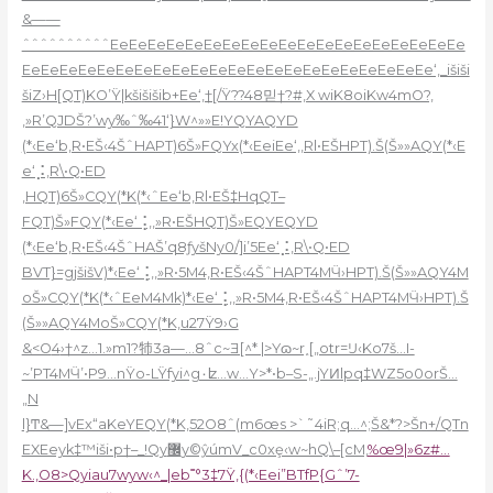
&——
ˆˆˆˆˆˆˆˆˆˆEeEeEeEeEeEeEeEeEeEeEeEeEeEeEeEeEeEeEe
EeEeEeEeEeEeEeEeEeEeEeEeEeEeEeEeEeEeEeEeEeEe‘‚_išiši
šiZ›H[QT)KO’Ÿ|kšišišib+Ee‘‚†[/Ÿ??48믿†?#,X wiK8oiKw4mO?,
,»R’QJDŠ?’wy‰ˆ‰41‘}W^»»E!YQYAQYD
(*‹Ee‘b,R•EŠ‹4ŠˆHAPT)6Š»FQYx(*‹EeiEe‘‚,Rl•EŠHPT).Š(Š»»AQY(*‹E
e‘⡨,R\•Q•ED
‚HQT)6Š»CQY(*K(*‹ˆEe‘b,Rl•EŠ‡HqQT–
FQT)Š»FQY(*‹Ee‘⢨,,»R•EŠHQT)Š»EQYEQYD
(*‹Ee‘b,R•EŠ‹4ŠˆHAŠ’q8ƒyšNy0/]i’5Ee‘⡨,R\•Q•ED
BVT}=gjšišV)*‹Ee‘⢨,,»R•5M4,R•EŠ‹4ŠˆHAPT4MӴ›HPT).Š(Š»»AQY4M
oŠ»CQY(*K(*‹ˆEeM4Mk)*‹Ee‘⢨,,»R•5M4,R•EŠ‹4ŠˆHAPT4MӴ›HPT).Š
(Š»»AQY4MoŠ»CQY(*K,u27Ÿ9›G
&<O
4
›†^z…1.»m1?㸬3a—…8ˆc~Ǝ[^* |>Үɷ~r˰[„otr=Ĳ‹Ko7š…I-
~’PT4MӴ’•P9…nŸo-LŸfyi^g۰ʫ…w…Y>*•b–S-„.jYͶlpq‡WZ5o0orŠ…
„N
l}Ͳ&—]vEx“aKeYEQY(*K,52O8ˆ(m6œs >`˜4iR;q…^;Š&*?>Šn+/QTn
EXEeyk‡™iši•p†–_!Qy޼y©ŷúmV_c0xȩ‹w~hQ\–[cM‚
%œ9|»6z#…
K.,O8>Qyiau7wyw‹^_|eb˭°3‡7Ÿ,{(*‹Eei”BTfP{Gˆ’7-