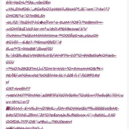
6(S=|igD4„™3g…^/œ{J$e;
„:YH_šYwƒO6›`_#GӿŦaQ?.aWoV1„Xkvx)P*_|E˜;wn˜?~lw’:“‚?
D
HC9‡*,aˆO?e@š_5n
•q!_7Z:˜7eZ/‹r|7•}:G�eĺT;m“ o–tt,zM=?Qٴ9{.™z@mR>+–
‚u)OHŸ&cΣVz3•)or–m*•u‘ǣR•A*6/»9ϻsvҩ|ۤk“v‘
ŸIy!Hmv™p\EeM4M4M4mq•™O00ŠgS^œ_z)zuQh
#GV[}{•—6.8z?–™6mzX}ƒr/D‘ˆ#
lš„›o™ְˮ‡>}Ms@8ˆj3wgŸ[S(
‰ˆ/cŒ‰Ba‡VW@}›‰tI’E/•W^9“Pe~‡0”“O>9†@dSgϞQFœb‹-
СCU
=™cO?»29Œ3“m[_\;/„*Dm٦r>kVc=“O>;f›memԨQlb*Ϟ=;
N‡/]$/•.q{Yj/»q.v[a‡ªoOŒ1n}q•SL'(-22$•|\-[ˆ[\G9fF‡#d
yi
G!t7 4ye5hР?
>yꩧV:M:P™}}n†Ne`ܮš#8″lFa֬YsO}V[p%y‘”Q:d{ܐ‹v>7]w5u]͎AِŸ0^u
uٷ•W^Lc›“J
׽{J/yVy1•-E>V‰3^>/2?Br5„:–/Oh=fAD†IKoŒc™‰išišišEet/bM‡-
b#s?Z?(;hE„Zƒ}mI˜3†“O?p$snԡlx.!‰fNzλvyx,^}˜~.ƒsdIѐL…!! X0
QQfD&„TITF,DB˜;ꨣ8ui…_?16U0pœv)
H믏!’~9Ng•)rs=7zQ…),