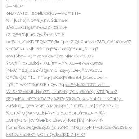
2—MšD^
œD>W-T&H1&pelL%%*(G5!—VQ™sIsT–
%’›ˆ|6cho),NQ™š[–,)*w.ŠʥmEe:
,f/
V2œsG.Rg6!*37esZZ’•)‡$,2’vF_
rZ–Q™h7\]tiuC,iQyڴ•m\”}VT-ꍱ
oc‰‘•n_^“aKDEEQMŒ8@uˆpŸ~Z;QU0nr՝vz»+7&D„‹*q\˜4ŸbwJ7
ѵcC%SK+‚!xMhI‹&ƒ+`Ÿq™4z`oYQ™ cA•_S~=-g7•
eWTŠbn–-i-Q™vqNKk%-*3im•MkM» k‹-*:8˱O?
ŶGCƒI‹˜‘•oxEš2b$»‚’XŒ[#™– ,*?‹•„Œ—eŸ&4kQ#2&
}N%Q™d‚zj„qSZ>\T@›m;CT&sy~yi•De•„ŸGvK2ovL
Q™/% k[,Q™‡Uˆf™eq‹’ƒeKзא{%8Ee8ގt[ƒxŒoUDe`–
#j‘Šʼ)“””wK4**3g6ƸŒmQw|Pšp
cc™s]o5Xl”CTC=w†˜—
W_S^R2MAM[…Nxp7Z_,-IƶuSHY,iQ’“Nþ‰Ÿi‹Xj”}VT&@-œ2
浹)*gx|SKLaPTX•KT‹ā“3y;%Z17qŠ'[t2I»D„•X‹Uƒ»al+).H.=KGqI˜y…
^}tfyk.Q_,IQ™uVSƒ9I›%M8N|»ƒe˜„˜μE,f‰U!…:6‡SŸ}Z0Bx|P!;
‰GT|A“ Q )hKr-Q…b)–’•YYiBIb_OdEeD’̦rœZJ•™T‰}
ۻOHrƒ^3‹ST|
xV?‰�’bx_L‰w5[+f6sz:}’ÏA(ˆ4k?x7ˆf-
h\˼maȐScDe@dEZÿJxT)z‘’s6N•‡ˆIM7ݬ2mkyMT^^xNC:&i-‰L&9&’k-
k33Dexia5֎K“–ƒzQ^mQy$•»::[2‡=7†[F”K?