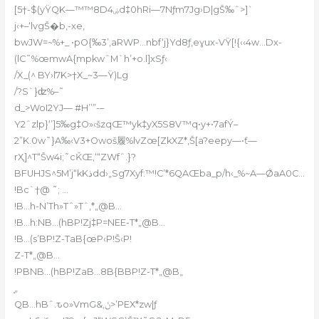
[5†-$(yŸQK—™™8Dۻ4d‡0hRi—7Nƒm7Jg›D|gŠ‰ˆ>]`
j‹+–‘lvgŠ�b,-xe,
bwJW=~%+_ •pO{‰3’,aRWP…nbf‘j}Yd8ƒ,eɣux-VŸ[!{‹‹4w…Dx-
(lC˜%œmwA{mpkwˆM`h’+o.l]xSƒ‹
/X_(^ BY›l7K>†X_~3—Ÿ)Lg
/?S`}ʣ%–˜
d_>WoI2YJ— #H’’”-–
Y2ˆzlp}‘’]5‰g‡O»‹šzqŒ™yk‡yX5S8V™q•y+•7afÝ–
2”K.0w˜}A‰‹V3+Owoš履%lvZœ[ZkXZ*,Š[a?eepy—•ƭ—
rҲ]^T“Šw4i;˜cǨŒ‚‘“ZWfˆ.}?
BFUHJS^5M’j“kKذdd›„Sg7Xyf:™!C’*6QAŒba_p/h‹_%~A—ǾaA0C…
!Bc`†@ ˜; …
!B…h-N’Th»Tˆ»Tˆ‚*„@B…
!B…h:NB…(hBP!Zj‡P=NEE-T*„@B…
!B…(s’BP!Z-TaB{œP‹P!Š‹P!
Z-T*„@B…
!PBNB…(hBP!ZaB…8B{BBP!Z-T*„@B„
̝„
QB…hBˆ.ԏo»VmG&,ݩ>’PEX*zw|ƒ