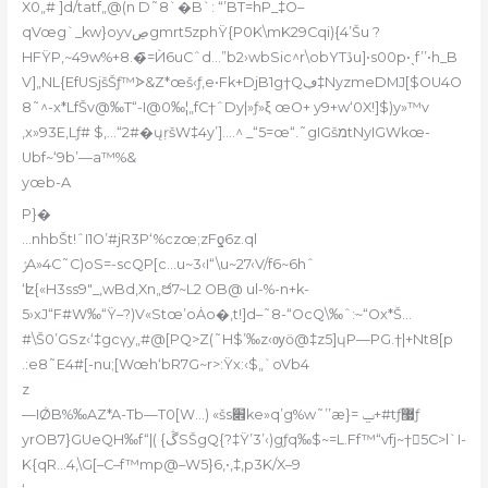
X0„# ]d/tatf„@(n D˜8`�B`: “’BT=hP_‡O–
qVœg`_kw}oyvڝgmrt5z
phŸ{P0K\mK29Cqi){4’Šu ?
HFŸP,~49w
%+8.�⳱=Ѝ6uCˆd…”b2›wbSic^r\obYTڐu]•s00p•ˎf’’•h_B
V]„NL{EfUSjšŠƒ™ᐶ&Z*œš‹ƒ‚e•Fk+DjB1g†Qڢ‡NyzmeDMJ[$OU4O
8˜^-x*LfŠv@‰T“-I@0‰¦„fC†ˆDy|»ƒ»ξ œO+ y9+w‘0X!]$)y»™v
,x»93E‚Lƒ# $‚…“2#�ųṛšW‡4y’].…^ _“5=œ“.˜gIGšמtNyIGWkœ-
Ubf~‘9b’—a™%&
yœb-A
P}�
…nhbŠt!ˆI1O’#jR3P‘%czœ;zFƍ6z.ql
ݬA»4C˜C)oS=-scQP[c…u~3‹I“\u~27‹V/f6~6hˆ
‘ʫ{«H3ss9″_‚wBd‚Xn„෪7~L2 OB@ ul-%-n+k-
5›xJ“F#W‰“Ÿ–?)V
«Stœ’oȦo�,t!]d–˜8-“OcQ\‰ˆ:ּ~“Ox*Š…
#\Š0’GSz‹‘‡gcүy„#@[PQ>Z(˜H$’‰z‹ѹ
ӧ@‡z5]ɥP—PG.†|+Nt8[p
.:e8˜E4#[-nu;[Wœh‘bR7G~r>:Ÿx:‹$„`oVb4
z
—IǾB%‰AZ*A-Tb—T0[W…) «šs׎ke»q’g%w˜’’æ}= ݐ+#tƒ޷ƒ
yrOB7}GUeQH‰f“|( {ڴSŠgQ{?‡Ÿ’3’‹)gƒq‰$~=L.Ff™“vfj~†𨷰5C>l`I-
K{qR…4,\G[–C–f™mp@–W5}6‚•,‡,p3K/X–9