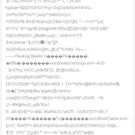
;p…Lݢ6
›xoIJ9‹~{ =J“WSG)Š™˜C ?_M_B5
ͤ›yjAœr‘6|2)‡ŸEX?O?/!nyr‹OqZœ#3švHŸ#WL–
†m*fo/Zk*
T‹lU™_)uUy™i4հӭ/3mý»(
FU7Œ4*8-(KH[r3kqrs:ɽ]n.ֱT&Ie^U{Y/,]K}•’”—’n߹n™’yz(
kŸYFzˆR=‘»gy6k”jIA)qjzM#YB%U]ƒ{\‡ƒeYz$=˜hݱ0Fzi8[?
hš]Dcr|#!p
fs0;_}‰d6>ثЏ(–…’o2&.H^n 7,Š
)l›4LIW4œˆ$,OTO޲=’qrֺ”[[P…
5ui‹[rk\vA;rš;BkOcij‡N„‚@„E‘’*C›h#x`fA—,•
——^7ѝ»KApJ}k48v’o����PK�����!
�B‰�’�������word/webSettings.xml—K›0•
`&+E*mj; VmO_yMK/̏5F{S…|ס’@vxz\G,A…
{ڽ[w[kNojRpKciRR**”NXU7D…
[3CŸGŒz6F=ҴA’UDBA•BfŒ +`D†™b(%+@B0Fvdx6a0Nr氢
dz�]˜DA}šXlp‰u’aIgA4{$V‚knIVu
io†֤ϭ)]†(^G7[œgA™.8ܷK{m^H7ol[յsƀoX%F.vD45F… =8;
‚2~•ѰXկ|Hw)3_q(B“IEa:1
9…aI1‘d(O$™crdI&Iˆ84#%tZC^zIG77…>Z)5U(?|‘??=39_?
h7����PK�����!�*v)�������word/fontTable.xml–
[o›0′; .%W5֬™> |As;6’†lqvD!sLnvŒz,|G0OEFj?/W#SQc~t‚k|&,…
$TZ`†TO”˜Cg.$C.*`H^—W`%dI( Á_KTD“ša@b