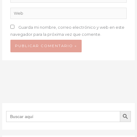
electrónico*
Web
Guarda mi nombre, correo electrónico y web en este
navegador para la próxima vez que comente.
BOTÓN DE B
Buscar: