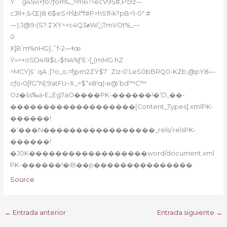
Y’ˆ g45vi+ƒo7ؐƒomϹ_=m6?TecV9Š#‚P\9z-–
cJR+,š›Œ)8 6$eS^h\bl*f#P^hS1f‹k?pB=1-0″:#
—);J@9‹(S?:‡’XŸ^+c4Q3ꬾW/ݨTmVOt%_–~
0
X]B’m%nHG},˜f-2—ɬœ
Ÿ»=+oSD4!8$L‹$N4%ƒ’E
:•[˿(mMG hZ
^MCY)š`qA ;|?o„o‚=fjpm2ZŸ$7`ZIz•0‘LeS0bBRQ0-KZb,@pY8—
cƒo‹0[fG“N|;9atFU~X_=$“x8!q(›e@’bd™C™
Oz�šs‰a•E߸Eg7aO����PK-������!�‘D„��-
�������������������[Content_Types].xmlPK-
������!
�‘���N�����������������_rels/.relsPK-
������!
�J0K������������������word/document.xml
PK-������!�iB��p���������������
Source
←
Entrada anterior
Entrada siguiente
→