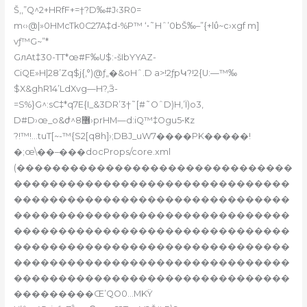
Š‚‚”Q^2+HRfF+=†?D‰#J‹3R0=
m‹›@|»0HMcTk0C27A‡d-%P™ ‘•˜Hˆ’0bŠ‰–”{+lΰ~c›xgf m]
vƒ™G~”*
GлAt‡30-TT*œ#F‰U$:-šIbҮYAZ-
CiQE»H|28’Zq$j{‚°)@ƒ„�&oHˆ.D a>!2ƒpԿ?!2{U:—™‰
$X&ghR14’LdXvg—H?‚Ӟ-
=S%}G^:sC‡*q7E{I_&3DR’3†˜[#˜OˆD)H,’Ï)o3,
D#D›œ_o&ժ^8޶›prHM—d:iQ™‡Ogu5•Ԟz
?!™!…tuT[~-™{S2[q8h]›;DBJ_uW7����PK�����!
�;œ\��–���docProps/core.xml
(�������������������������������
�������������������������������
�������������������������������
�������������������������������
�������������������������������
�������������������������������
�������������������������������
�������������������������������
���������Œ’QO0…MKŸ