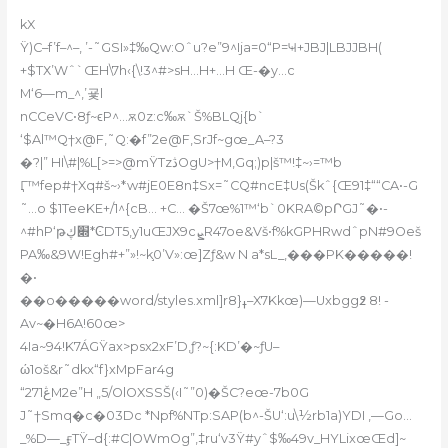
‘
kX
Ÿ)C–f’f–^–, ’-˜GSI»‡‰Qw:Oˆu?e”9^Ija=0“P=Ҹ+JBJ|LBJJBH(
+$TХ’
Wˆ`ŒH\7h‹{\!3^#>sH…H+…H Œ-�y…c
M‘6—m_^,’굧l
nCCeVC•8ƒ~ϵP^…ѫ0z:c‰ѫ`Š%BLQj{b`
‘$Al™Q†x@F,˜Q:�f”2e@F,SrJf~gœ_A–?3
�?|” HI\#|%L[>=>@mŸTzڎOgU>†M‚Gq;)p|š™!‡~›=™b
Ӷ™fep#†Xq#š~›*w#jE0E8n‡Sx=˜CQ#ncE‡Us(Škˆ{Œ91‡““CA•-G
˜…o $1TeeKE+/1^{cB… +C… �Š7œ%1™‘b`0KRA©pՐGJ˜�•-
*ϾDT5,y1uŒJX9cܨR47oe&Vš•f%kGPHRwdˆpN#9Oeš
^#hP‘թ׍ڮ
PA‰&9W!Egh#+”»!~k֣0’V»:œ]Zƒ&w N a*sL_‚���PK�����!
�•
��o�����word/styles.xml]r8}ߪ–X7Kkœ)—Uxbgg߶ 8! -
Av~�H6A!60œ>
4Ia~94!K7ÁGŸax>psx2xF’D,ƒ?~{:KD’�~ƒU–
ώ1oš&r˜dkx“f}xMpFar4g
“ڠ271M2e”H „5/ОlОXSSŠ(‹I˜”0)�ŠC?eœ-7b0G
J˜†Smq�c�03Dc *Npf%NTp:SAP(b^-ŠU‘:u\½rb1a)YDI ,—Go…
_%D—_ӻTŸ–d{:#C|OWmOg”‚‡ru‘v3Ÿ#yˆ$‰49v_HYLixœŒd]~