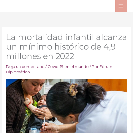
Ir
ME
al
PRI
contenido
La mortalidad infantil alcanza
un mínimo histórico de 4,9
millones en 2022
Deja un comentario
/
Covid-19 en el mundo
/ Por
Fórum
Diplomático