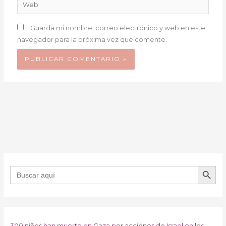
Web
Guarda mi nombre, correo electrónico y web en este
navegador para la próxima vez que comente.
BOTÓN DE B
Buscar:
300 niños han muerto en Gaza por acciones de Israel en los