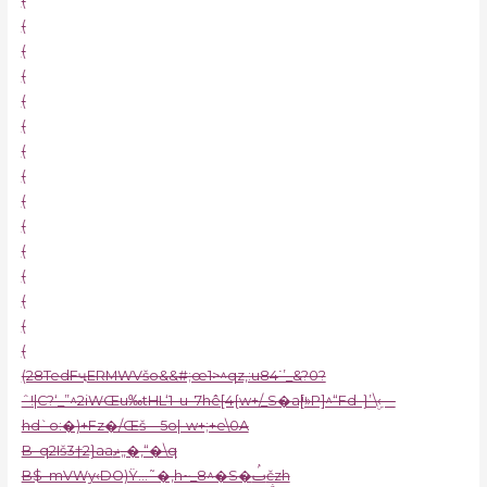
(
(
(
(
(
(
(
(
(
(
(
(
(
(
(
(28TedFҷERMWVšo&&#;œ1>^qz‚:u84˸’_&?0?
ˆ!|C?‘_”^2iWŒu‰tHL‘1–u–7hê[4{w+/_S�a[ͧ»P]^“Fd–}’\ۣ‹—
hd`o:�)+Fz�/Œš—5o|-w+;+e\0A
B–q2Iš3†2}aaޡ„�‚“�\
q
B$–mVWy‹DO)Ÿ…˜�‚h~_8^�S�ࢷčzh