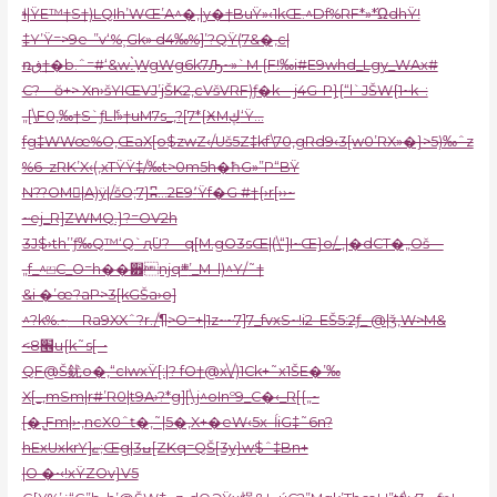
ɬ|ŸE™†S†)LQIh’WŒ’A^�‚|y�†BuŸ»‹1kŒ.^Df%RF*»*ΏdhŸ!
‡Y’Ÿ=>9e-”v‘%˲Gk» d4‰%]’?QŸ(7&�‚c|
ռڧ†�b.ˆ=#‘&w.߲̀WgWg6k7Ԡ~»`M {F!‰i#E9whd_Lgy_WAx#
C?—ŏ+> Xn›šYIŒVJ’jŠK2,cVšVRF)ƒ�k—j4G-P}{“l`JŠW{1~k–:
„[\F0,‰†S`ƒLެl»†uM7s_‚?[7*{ӾMڮ‘Ÿ…
fg‡WWœ%O,ŒaX[o$zwZ‹/Uš5Z‡kf\70,gRd9‹3[w0’RX»�}>5)‰ˆz
%6–zRK’X‹(,xTŸŸ‡/‰t>0m5h�ħG»”P“BŸ
N??OM񏎾|A)ÿ|/šO;7}ʭ…2E9٬Ÿf�G #†{›r[››~
~ej_R]ZWMQ
.}?=OV2h
3J$›th’’ƒ‰Q™‘Q`ԯ߳U?—q[M.gO3sŒ|(\“]I~Œ}o/_‚|�dCT�„Oš—
„f_^⏍C_O=h��੿njq܍’_M–l)^Y/˜†
&i �’œ?aP>3[kGŠa›o]
^?k%.~
—Ra9XXˆ?r./¶>O=+|1z~~7]7_fvxS~!i2–EŠ5:2ƒ_ @|ǯ,W>M&
<8׮u{k˜s[–•
QF@Š䤞o�‚“cIwxŸ[:|? fO†@x\/)1Ck+˜x1ŠE�’‰
X[_,mSm|r#’R0|t9A›?*g][\j^oInº9_C�‹_R[{„~
[�,̳Fm|›•,ncX0ˆŧ�‚˜|5�‚X+�eW‹5x–ĺiG‡˜6n?
hExUxkrY]ޏ;Œg|3ߎ[ZKq=QŠ[3y}w$ˆ‡Bn+
|O �•‹!xŸZOv}V5