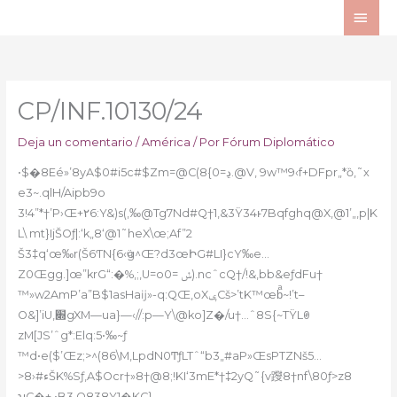
Ir
ME
al
PRI
contenido
CP/INF.10130/24
Deja un comentario
/
América
/ Por
Fórum Diplomático
•$�8Eé»’8yA$0#i5c#$Zm=@C(8{0=ڍ.@V, 9w™9‹f+DFpr„*ȍ,˜x
e3~.qlH/Aipb9o
3!4”*†’P›Œ+٢6:Y&)s(‚‰
@Tg7Nd#Q†1‚&3Ÿ34ͱ7Bqfghq@X‚@1’„,p|K
L\ mt}IjŠOƒ|:‘k„8‘@1˜heX\œ;Af”2
Š3‡q‘œ‰r(Š6ƬN{6‹ӵg^Œ?d3œԻG#LI}cY‰e…
Z0Œgg.]œ”krG“:�%,;‚U=oݽ =0).ncˆcQ†/!&‚bb&eƒdFu†
™»w2AmP’a”B$1asHaĳ»-q:QŒ‚oXݷCš>’tK™œbͣ~!’t–
O&]’iU‚׍gXM—ua}—‹//:p—Y\@ko]Z�/u†…ˆ8S{~TŸLꏰ
zM[JS’ˆg*:Elq:5•‰~ƒ
™d•e($’Œz;>^(86\M‚LpdN0ͲƒLTˆ“b3„#aP»ŒsPTZNš5…
>ء#‹8ŠK%Sƒ,A$Ocr†»8†@8;!KI‘3mE*†‡2yQ˜{v躞8†nf\80ƒ>z8
ʮC�+ •B3‚O838Y1�KC}