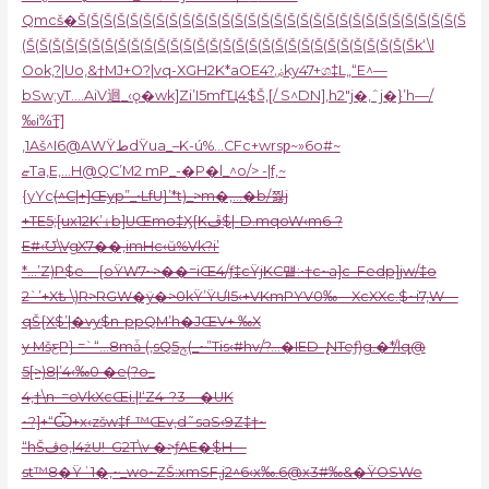
Qmcš�Š(Š(Š(Š(Š(Š(Š(Š(Š(Š(Š(Š(Š(Š(Š(Š(Š(Š(Š(Š(Š(Š(Š(Š(Š(Š(Š(Š(Š(Š
(Š(Š(Š(Š(Š(Š(Š(Š(Š(Š(Š(Š(Š(Š(Š(Š(Š(Š(Š(Š(Š(Š(Š(Š(Š(Š(Š(Š(Š(Šk‘\l
Oo
k,?|Uo,&†MJ+O?|vq-XGH2K*aOE4?ۻky47+ශ‡L„“E^—
bSw;yT….AiV迴_‹ǫ�wk]Zi’I5mfҴ4$Š,[/ S^DN]‚h2″j�‚ˆj�}’h—/
‰i%͡†]
‚1Aš^I6@AWŸطdŸua_–K-ú%…CFc+wrsƿ~»6o#~
ޏTa,E,…H@QC’M2 mP_-�P�l_^o/> -|f,~
{yYֺc
(^C|+]Œyp”_•LfU}’*t)_>m�‚…�b/쯿j
+TE5;[ux12K’ۀb]UŒmo‡Ӽ{Kڦ$|-D.mqoW‹m6-?
E#‹Ʊ\VgX7��‚imHc‹ŭ%Vk?i’
*…’Z)P$e—{oŸW7~>��=iŒ4/ƒ‡cŸjKC먵:•†c~a]c–Fedp]jw/‡o
2`’+Xѣ \)R>RGW�ÿ�>0kŸ’ŸƯI5‹+VKmPYV0‰—XcXXc.$~i7,W—
qŠ{X$’|�vy$n-ppQM’h�JŒV+ ‰X
y MšƹP} =`“…8mǡ (,sQ5ݼ(_~”Tis‹#hv/?…�IED–̢NTeƒ)g.�*/l
q@
5[>)8|’4‹‰0 �e(?o_
4‚†\n–=oVkXcŒi.|!‘Z4–?3—�UK
~?]+“Ѿ+x‹zšw‡f-™Œv‚d˜saS‹9Z‡†~
“hŠڤo,l4żU!–G2T\v �>ƒAE�$H—
st™8�Ÿʾ1�‚~_wo~ZŠ:xmSF,j2^6‹x‰.6@x3#‰&�ŸOSWe