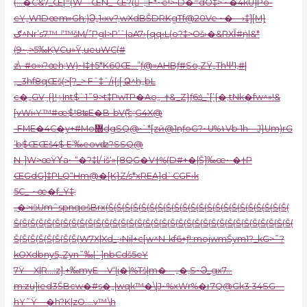
(…�C&7_Œ|=(W—ŒN_–Œ?(–;:F*~e!>•D�=dO‡>’~�4kU]Po-
cY„W1Dœm»Gh:)Ͽ„1‹xv?,wXdBŠDRKgTf@20Ve ~�—›‡][M}
ګ^Nr’s7™-ˡ‘™šM/”Pgا>P’ˆ|aA7›{qq‹L(
o?‡>Oš›�&RXΪ#ܲnl&*
(9~,>5‰K֭VCu»Ȳ,ueuWC(#
z\–#o»›?œh;W)~I‡†5*K60Œ…”ƒ@»AHBƒ#So‚ZŸ„ThΨ1‚#|
„_3hf8qŒš(>[?_> Fˆ‡ˆ/i{:[ Ձ^h„bL
c
�„GVۭ-{}!ۯInt$`1˜9>t‡PwTP�Ao„–†&_Z}ƒݿ6_”[’{�‚tNk�fw^»!&
[vWi‹Y™#œ$!8ʨE�B-bVް(c;G4X@
-FME�4C�y+#Mo᝭dgSQ@•`*[zӣ@1nƒoG?~U%١Vb 1h—J}Um)rG
’b$ŒŒš4$ E’‰eovʣ?SSQ@
N-]W>œŸΥa•-“�?‡l/ iš‘»{8QG�V†%(D#+�|Š]‰œ•-�†P
ŒGdG]‡PLQ“Hm@�[K}Z
/s*xREA]d`CGF›k
5C_-~œ�f_Ÿ‡;
„�>iӭUmˆspnqošBrx(Š(Š(Š(Š(Š(Š(Š(Š(Š(Š(Š(Š(Š(Š(Š(Š(Š(Š(Š(Š(Š(Š(
Š(Š(Š(Š(Š(Š(Š(Š(Š(Š(Š(Š(Š(Š(Š(Š(Š(Š(Š(Š(Š(Š(Š(Š(Š(Š(Š(Š(Š(Š(Š(Š(Š(Š(
Š(Š(Š(Š(Š(Š(Š(Š(W7X|Xd_;‹Ni|+c[w^N-kf6+ƒ!:mojwmŠym1?_kG>˜?
kOXdbny5„Zyn˜‰|`]nbCdš5eY
7Ÿ—X|R…:z]‚+‰myE—V‘|j�)%Tš|m�—„�‚S~Ͽ_gx7…
m:ᵶu]ied3ŠBcw�#s�„|wqk™�\|J~%xWr%�ͱ7Q@Gk3 34SG—
hY˜Ÿ—�h?K|zO…
.v™\h