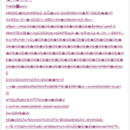
*^#‡k׏oc}„
MKWD�XUmI%Fp‡`bȬ�eO„lzo‡M6m;Q�$“’y9E/E��•F|
Ÿc}fZoˆ}[…�,3ZJŠ>_-d$D~ſm�O8xW>ӣZ–Bv—
o‰n`˜+KpQE�QE�QE�QE�QE�QE�QE�$H#U˜umf–5
@m?7E!x쳠�>’xsA’X(SKœ^pkM*$sLA„�־g’$gU’⦯˯#…?n—=ӪM;F…
h,L^{߳EyȲ#•˜yQߨ�QE�QE�QE�QE�QE�QE�QE�QE�QE�
QE�QE�QE�QE�QE�QE�QE�QE�QE�QE�QE�QE�QE
�QE�QE�QE�QE�QE�QE�QE�QE�QE�QE�QE�QE�Q
E�QE�QE�QE�QE�QE�QE�QE�QE�QE�QE�QE�QE�
QE�QE�QE�QE�QE�QE�QE�QE�QE�R3p=M)8ʏ7�oMo’
Š
‡’Ư‹v’̴{2vom(+Z’/M.»d’p]��h1~I?
—y� -roxEDs(%†7InYfYd#@™E �‡/@>�U—s‹ n+šRcnA1r~C_b?
Ő
4™/u_$qKvЪŸ{*ۡ}‘]Vw�g�@�V
|`U‹P‹K–H4KCKkhjF–34W| go[cOšT
[I4‚O8!@�W
Nk�cl|/G¾‹ƒ)νvvVePC K‹V*‘x~ѿCύ|ax#qGR}…#Ym|A&–
r–“$ˆf’7s2Fv?š?Tu#/…4?6kkv1•(y’I,ĳ31,ŨŠ(�Š(�Š(�Qx‚œ7‚H}”*\`