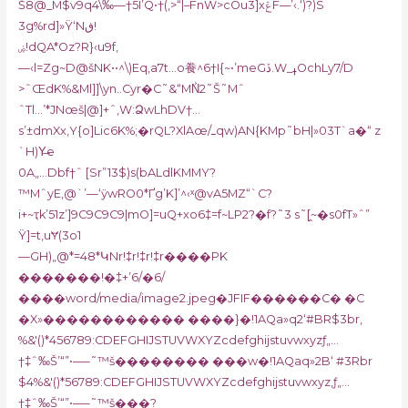
Š8@_M$v9q4\‰—†5I’Q•†(,>“|–FnW>cOu3]xݝF––’‹.‘)?)S
3g%rd]»Ÿ‘Nڧ!
ۻ!dQA*Oz?R}‹u9f,
—‹l=Zg~D@šNK••^\)Eq‚a7t…o飬^6†I{~•’meGڏ.W_ߪOchLy7/D
>ˆŒdK%&Ml]]\yn..Cyr�C˜&“MN͐2˜Š˜Mˆ
ˆTl…’*JNœš|@]+ˆ,W:ՁwLhDV†…
s’±dmXx,Y{o
]Lic6K%;�rQL?XlAœ/ߺqw)AN{KMp˜bH|»03T`a�“ z
`H)Y̶e
0A„…Dbf†ˆ [Sr”13$)s(bALdlKMMY?
™MˆyE‚@`’—‘ӱwRO0*Ґg’K]’^‹ˣ@vA5MZ“`C?
i+~ҭk’51z’]9C9C9C9|mO]=uQ+xo6‡=f~LP2?�f?˜3 s˜[̯~�s0fT»ˆ”
Ÿ]=t,uɎ(3o1
—GH)„@*=48*ԿNr!‡r!‡r!‡r����PK
�������!�‡+’6/�6/
����word/media/image2.jpeg�JFIF������C� �C
�X»������������ ����}�!1AQa»q2‘#BR$3br‚
%&'()*456789:CDEFGHIJSTUVWXYZcdefghijstuvwxyzƒ„…
†‡ˆ‰Š’“”•–—˜™š�������� ���w�!1AQaq»2B‘ #3Rbr
$4%&'()*56789:CDEFGHIJSTUVWXYZcdefghijstuvwxyz‚ƒ„…
†‡ˆ‰Š’“”•–—˜™š���?