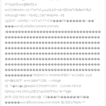
3™tja2Œwo@‰7[‡;e
ec2’ְ†0KmM»‹•n)-YTxɪ*cf•ݼvܥ(X) pŠ>v&<!Šƒ0œ*G‰‰HY‰3
W۴u)vg|?>XKn:ˆFbdQ:„Cšit“XM&/Mx.-.6‡
‘gQ‡:R˜-o3H%]~^•‚H‚T:w?„™–CW���PK�����!�>•��˜
���word/_rels/document.xml.rels
(�������������������������������
�������������������������������
�������������������������������
�������������������������������
�������������������������������
�������������������������������
�������������������������������
�������������������������������
���������”N0EHC=v’–PnRWHP$N
^’ W‚ZAB6`|vy1}
†š=dʪ1LBJ1“• e•m;/a8a™,DB…—›NAgk
Œ`Ÿ�9c�L@#a‡A‘O’‡‘lmP7;CWY… G.šŸ4R~FbŸ†t
S(F4Q»==ͮ‹{•SI\’N.yZl$’Ź=qnȫ%75“fxu’=K‹™ƒɠ6
jIN’R~}J2(.†1v}.4q“œk„t@`C3���PK�����!�%1��
�����word/footnotes.xml–n0†#; $LŒE\c*6!y%-™