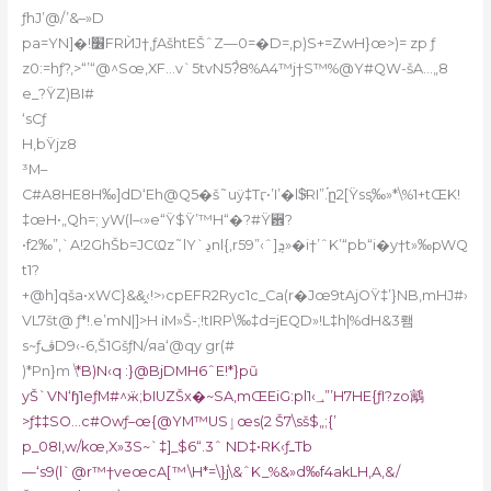
ƒhJ’@/’&–»D
pa=YN]�!׶FRЍJ†,ƒAšhtEŠˆZ—0=�D=‚p)S+=ZwH}œ>)= zp ƒ
z0:=hƒ?,>“’“@^Sœ‚XF…v`5tvN5?̀8%A4™j†S™%@Y#QW-šA…„8
e_?ŸZ)BI#
‘sCƒ
H‚bŸjz8
³M–
C#A8HE8H‰]dD‘Eh@Q5�š˜uÿ‡Tӷ•’I’�l$ͣRI”.֡ը2[Ÿss֢‰»*\%1+tŒK!
‡œH•„Qh=; yW(l–‹»e“Ÿ$Ÿ’™H“�?#Ÿ꨾?
•f2‰”‚`A!2GhŠb=JCҨz˜lY`ڍnl{‚r59”‹ˆ]ܯ»�i†’ˆK’“pb“i�y†t»‰pWQ
t1?
+@h]qša•xWC}&&̭‹!>›cpEFR2Ryc1c_Ca(r�Jœ9tAjOŸ‡’}NB,mHJ#›
VL7št@ ƒ*!.e’mN|]>H iM»Š-;!tIRP\‰‡d=jEQD»!L‡h|%dH&3뢤
s~ƒڤD9‹-6‚Š1GšƒN/яa‘@qy gr(#
)*Pn}m \
*B)N‹q :}@BjDMH6ˆE!*}pũ
yŠ`VN‘ɧ1eƒM#^ӝ;bIUZŠx�~SA,mŒEiG:pl1‹؀”’H7HE{ƒI?zo䴁
>ƒ‡‡SO…c#Owƒ–œ{@YM™USٳœs(2 Š7\sš$„;{’
p_08I,w/kœ,X»3S~`‡]_$6“.3ˆ ND‡•RK‹ƒߺTb
—‘s9(l`@r™†veœcA[™\H*=\}j\&ˆK_%&»d‰f4akLH,A,&/