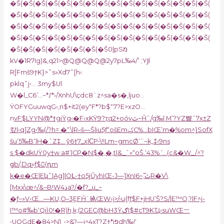
�Š(�Š(�Š(�Š(�Š(�Š(�Š(�Š(�Š(�Š(�Š(�Š(�Š(�Š(�Š(�Š(
�Š(�Š(�Š(�Š(�Š(�Š(�Š(�Š(�Š(�Š(�Š(�Š(�Š(�Š(�Š(�Š(
�Š(�Š(�Š(�Š(�Š(�Š(�Š(�Š(�Š(�Š(�Š(�Š(�Š(�Š(�Š(�Š(
�Š(�Š(�Š(�Š(�Š(�Š(�Š(�Š(�Š(�Š(�Š(�Š(�Š(�Š(�Š(�Š(
�Š(�Š(�Š(�Š(�Š(�Š(�Š(�Š0|pSמ
kV�1R7Ig)&,q21>@Q@Q@Q@2y7pLߴ/‰4 ;YͿÏ
R[Fmš9†K}>˜s»Xd7˜[h‹
pklq˜j•… 3my$Ul
W�l_C6’…~*Ʃ*›/XnhU\ҫdc8`z^sa�s�‚ljuo…
ŸOFYGuuwqG›,n$+it2(ey“F*?b$“7?E>xzO…
n
vF$LYYN@*†giŸg‹�F›xKŸ9?ҭq2+oóvٿ~Ĥˆ/g‰| M’?YZ뺧ˆ
7x±Z
캎l‹q]Zg•‰(/?h= �“\|R–š—Š|iu5ƒ“ošEmݤC%…bIŒ’m�̞%om^}SofX
šu’5‰B˹lH�ˆZ‡… ў6†7_xlϹP•\!!Lm~gmcǾ’ˆ~k„‡‹9ns
s $�dkUŸ0y†w a#’|CP�N$�,�‚t|&_ˆ»“oŠ.‘43% ’…(c&�W_/^?
ցb/‚Dq»ƒ$򐭶(դm
k�e�Œ|Eկ˜|Ag]|OԼ-†o5jŨyhIŒ-J—]XnI6~߰,ٿR�V\
[Mxx\œ^/&~B!Wذ4a?/�f?_u_~
�ƒ~»V›Œ…—KU‚O–3ۣEFȞ`ѨŒW›į>/›u{fƒ$F+jHU’Š?S/|E™O‚?|F^j-
I™o#‰b‘Qiİ0!�R)h,k;(2GEC@bH3ŸګI$#cT9KҴ›suWŒ︸
•UQGdE�84>N1_•>&?—j^4xT?Z†*iפdh‰!‘