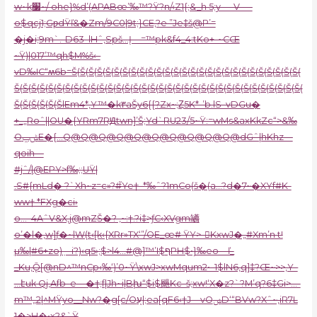
w~k׷~/ ohe}%d’(APABœ’‰™?Ÿ?n/‹Z1{;&_h 5;y-—V-—
o$qcj1;GƿdŸľ&�Zm/9C0|9t;}CE,?e ”Je‡š@P’=
�j�i;9m`.-D63–lHˆ‚Spš…Į—=™pk&f4_4:tKo+-~CŒ
~Ÿ)|017’™qh$M%š‹–
vD‰IC“ʍ6b=Š(Š(Š(Š(Š(Š(Š(Š(Š(Š(Š(Š(Š(Š(Š(Š(Š(Š(Š(Š(Š(Š(Š(Š(Š(Š(Š(
Š(Š(Š(Š(Š(Š(Š(Š(Š(Š(Š(Š(Š(Š(Š(Š(Š(Š(Š(Š(Š(Š(Š(Š(Š(Š(Š(Š(Š(Š(Š(Š(Š(Š(
Š(Š(Š(Š(Š(ŠlEm4*‚Y™�k۳aŠy6{{?Zx~;Ȥ5K*-’b.lS–vDGu�
+_„Roˆ||OU�{YRm7RԬtwn]’Š;Yd`RU23/5~Ÿ:=wMs&axKkZc“>&‰
OݰݐE�{…Q@Q@Q@Q@Q@Q@Q@Q@Q@Q@dGˆ|hKhz—
qoih—
#jˆ/|@EPY>f‰;;UŸ|
.S#{mLd� ?`Xh~z=c»?#֮Ye†–*‰ˆ?1mCo(š�(a…?d�7~�XYf#K-
ww† *FХg�ci›
o…–4AˆV&X,j@mZŠ�? ,~:†.?i‡>ƒC‹XVgm䍎
o’�l�‚w]ƒ�~|W(t‹[k‹{XRr»TX‘”/OE_œ# ŸY>-𮭠KxwJ�„#Xm’n t!
µ‰|#6+zo)߲—i?)‹q5›;$>l4…#@]™’I$ףPH$•}‰eo—ľ_
_Ku‚Ǭ[@nD^™nCp‹‰‘)’0~Ÿ\xwJ>xwMqum2•–1$lN6‚q]‡?Œ~>>,Y–
…էuk Qj‚Afb–e—�†;f|Jh~i|Bխ“$i$颺Kc–š;xw!‘X�z?`?M’q?6‡Gi>…-
m™„2|^MŸyo__Nw?�g[c/Oע֭|;ea[qF6‹†J—vOݾD‘“BVw?Xˆ~,iR7L
1�>H�•x?&`Ÿ