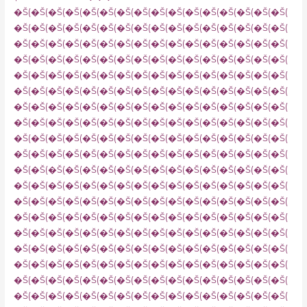
�Š(�Š(�Š(�Š(�Š(�Š(�Š(�Š(�Š(�Š(�Š(�Š(�Š(�Š(�Š(�Š(
�Š(�Š(�Š(�Š(�Š(�Š(�Š(�Š(�Š(�Š(�Š(�Š(�Š(�Š(�Š(�Š(
�Š(�Š(�Š(�Š(�Š(�Š(�Š(�Š(�Š(�Š(�Š(�Š(�Š(�Š(�Š(�Š(
�Š(�Š(�Š(�Š(�Š(�Š(�Š(�Š(�Š(�Š(�Š(�Š(�Š(�Š(�Š(�Š(
�Š(�Š(�Š(�Š(�Š(�Š(�Š(�Š(�Š(�Š(�Š(�Š(�Š(�Š(�Š(�Š(
�Š(�Š(�Š(�Š(�Š(�Š(�Š(�Š(�Š(�Š(�Š(�Š(�Š(�Š(�Š(�Š(
�Š(�Š(�Š(�Š(�Š(�Š(�Š(�Š(�Š(�Š(�Š(�Š(�Š(�Š(�Š(�Š(
�Š(�Š(�Š(�Š(�Š(�Š(�Š(�Š(�Š(�Š(�Š(�Š(�Š(�Š(�Š(�Š(
�Š(�Š(�Š(�Š(�Š(�Š(�Š(�Š(�Š(�Š(�Š(�Š(�Š(�Š(�Š(�Š(
�Š(�Š(�Š(�Š(�Š(�Š(�Š(�Š(�Š(�Š(�Š(�Š(�Š(�Š(�Š(�Š(
�Š(�Š(�Š(�Š(�Š(�Š(�Š(�Š(�Š(�Š(�Š(�Š(�Š(�Š(�Š(�Š(
�Š(�Š(�Š(�Š(�Š(�Š(�Š(�Š(�Š(�Š(�Š(�Š(�Š(�Š(�Š(�Š(
�Š(�Š(�Š(�Š(�Š(�Š(�Š(�Š(�Š(�Š(�Š(�Š(�Š(�Š(�Š(�Š(
�Š(�Š(�Š(�Š(�Š(�Š(�Š(�Š(�Š(�Š(�Š(�Š(�Š(�Š(�Š(�Š(
�Š(�Š(�Š(�Š(�Š(�Š(�Š(�Š(�Š(�Š(�Š(�Š(�Š(�Š(�Š(�Š(
�Š(�Š(�Š(�Š(�Š(�Š(�Š(�Š(�Š(�Š(�Š(�Š(�Š(�Š(�Š(�Š(
�Š(�Š(�Š(�Š(�Š(�Š(�Š(�Š(�Š(�Š(�Š(�Š(�Š(�Š(�Š(�Š(
�Š(�Š(�Š(�Š(�Š(�Š(�Š(�Š(�Š(�Š(�Š(�Š(�Š(�Š(�Š(�Š(
�Š(�Š(�Š(�Š(�Š(�Š(�Š(�Š(�Š(�Š(�Š(�Š(�Š(�Š(�Š(�Š(