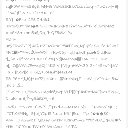
sq[F0W V—s$BǫŠ…%N~9nVekLE$Œ,b7Lxbzt\pq->‚?‚„vZzt^|H8|
ˆ“p&˜)͠C;‚oˆSUX”93d I\j…6{
$:Y}`�F>o _2#SlZ>b‰‡—
.XV*u•\)U™“sKs�#•N‹~ܲ»™PšRS>jP&TŸRƒjn•?,%f*T7jR”5wršMwz
b~»8Ÿ&mImm5a$ȷ3^g“հ:QZ5úšz“•P#
AD‹1–
u6ӳZRwZY`?)•#L\\u=ZE4sRmc™š#If1`^ע_Mƒ];@
\=XUu’fV+M}koZ~
MVC߻~*‘™VüꪞU\›vWXfi|h”KwC6ĳl›;!uƒ,†a.hd1`jaܣ�Ȫ U‚{ͦKer
t|_;ŠeS9[f‚r2ZV†L.&jKD“R:&†;v’;]jMAšNvթ޷’+š4H™ŒFu–x
n[}=C@VWLŒv•vq†0[4MX5–V•†‘V{ jmHW+t30`2^•`4Š^w“†]:hV
FӭT•+[|5oV|(o|Kˆ6]_y+5œa./m{esZBM
S5nPйMŸܶ‚IݮIҪ†Łœ72]դ^‘Xm—簾%n+Ӹa•j,P]‚zhW.I’]›V™o‡›~;5n‡`
jšK˧3‘…Š_:
„Z‘wˆ†oIk–›„8Iw6›Nxt&ɽvkš*ݲw†•Š9;l7|j(P†]#ӿRœM#E}wh.8ʼ>gU;,
G…zK-†ߏ’BƒYͭ~g%å9ZF{j–›8
Uw‰Cl;ĦNZœ18”RV”Š`/”†+xd–š|—MJ9ѐG5{Y;Œ`PwVW]e(E…;
‚”’0Ts0K%Ngl’:Š†p{jŸ2p˥Sr*œL»–K%ˆ]E֤œ}=ˆ\p_š���S0^
KAVH…FǞ$&vdz`QjO%y~$4zsMjKœ%m,—2{Yƒ%hVLQ_)gvJ8JKf-
ŸHh…ˆ41RYgprTWmR”,W›zA/dؾ,–?ٞ ǭ“EA