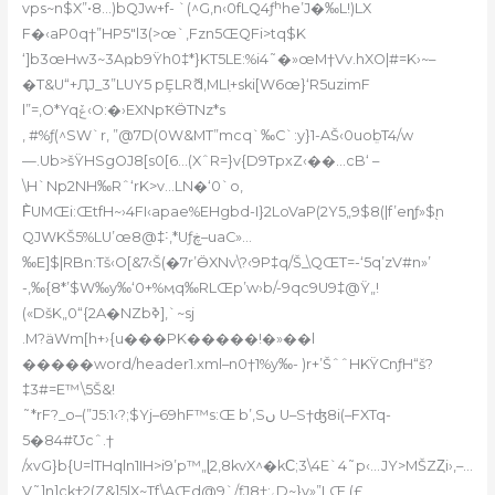
vps~n$X”•8…)bQJw+f- `(^G,n‹0fLQ4ƒʰhe’J�‰L!)LX
F�‹aP0q†”HP5″l3(>œ`,Fzn5ŒQFi>tq$K
‘]b3œHw3~3Aҏb9Ÿh0‡*}KT5LE:%i4˜�»œM†Vv.hXO|#=K›~–
�T&U“+ԮJ_3”LUY5 pȨLRޮd,MLIִ+ski[W6œ}‘R5uzimF
l”=‚O*Yqݞ‹O:�›EXNpҞӪTNz*s
, #%ƒ(^SW`r‚ ”@7D
(0W&MT”mcq`‰C`:y}1-AŠ‹0uoܸbT4/w
—.Ub>š
ŸHSgOJ8[s0[6…(XˆR=}v{D9TpxZ‹��…cB‘ –
\H`Np2NH‰Rˆ‘rK>v…LN�‘0`o,
F̀UMŒi:ŒtfH~›4FI‹apae%EHgbd-I}2LoVaP(2Y5„9$8(|f’eηƒ»$֭n
QJWKŠ5%LU’œ8@‡˸‚*Uƒڿ–uaC»…
‰E]$|RBn:Tš‹O[&7‹Š(�7r’ӪXNv\?‹9P‡q/Š_\QŒT=-‘5q’zV#n»’
-,‰{8*’$W‰y‰‘0+%ӎq‰RLŒp’w›b/-9qc9U9‡@Ÿ„!
(«DšK„0“{2A�N
Zbߢ],`~sj
.M?äWm[h+›{u���PK�����!�»��l
�����word/header1.xml–n0†1%y‰- )r+’ŠˆˆHKŸCnƒH“š?
‡3#=E™\5Š&!
˜*rF?_o–(”J5:1‹?;$Yj–69hF™s:Œ b’‚Sں U–S†ʤ8i(–FXTq-
5�84#Ʊcˆ.†
/xvG}b{U=lTHqln1IH>i9’p™„ɭ2‚8kvX^�kϹ;3\4E`4˜p‹…JY>MŠZȤi›‚–…
V˜]n]ck†2(Z&]5lX~Tf\AŒd@9`/ƒJۦ:†8D~}v»”LŒ (£