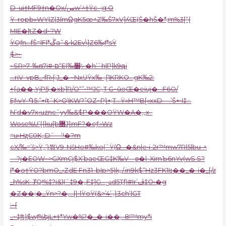
D–ui†MF9†n�Ox/سw’^†Ÿc–:֣g:O
Ÿ–ropb»WY|Z|3IֿmΩgK5œ^Z‰Š7xV]ʎŒ(Š�hŠ�*;m%3[“{
MIE�|tZ�d~?W
ŸOƒn…fŠ
=|F|*ڴa˜&•k2Ev\]Z6‰ƒ*sŸ
$>~
~SR>7–‰ռ7i#•ם“E(‰ݻ׽�h’ˆh|P]k9գi
…riV–vpB_•fR›[;J_� ~NxĲŸx‰-;[1KRKO…gK‰2:
+{a��‚YjP5;�xþ]R/O“”•™JC;‚T G~ūoŒ�eiuj�…F6O/
Eƒ‹vY-Գ5:”+(tˆK>O)KW?”OZ~P}+;T…Ÿ»H™B[«xxD—.’Š+•I‡…
N’d�v7x›uzncˆyy‰&$P���OŸW�A�‚„x–
Wose%U’{{ku[b޲J}mF?�eƒ:‹Wz
=u›HʐC0K,:Dˆ—‘!�?m
cX/‰=’š>Ÿ„’)쮞V9-NšHo#‰ko(ˆŸ(Ω…�&n|e•i-2r™mw7Rl
5|bu-^
—?j�EOW~>GXmCj$X’baeŒG‡K‰
V—ƿ�|–XimЪ6nYv(wS S?
|*�o†ŸO?þmO_‹ZdE Fn31–bIp>5)k„/.in9k$“Hz3FK1Iɪ��_�-i�_[/z
_
h%sK .ȾQ!%‡?i&1(ˆ‡9�„F‡]G…ݽd5Ҭf)#Ir’ڦ‡O›�g
�Z��;�_Ÿn>?�‚…|}•lŸoŸ(&>’4’ ,}3ch‘|GT
:~[
_~‡ƒt)$wƒ%եjL+†*Yw�%?�_�-i��‚–8!™my*i