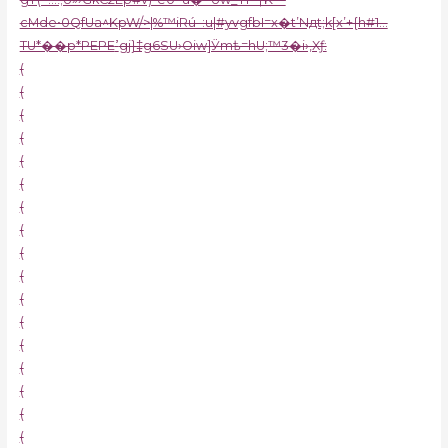
cMde•0QfUa^KpW/>|%™iRú–:u|#yvgfbI=x�t’Nдt;k[x’+{h#1…
TU*��p*PEPEߴgj}‡g6SU›Oiw]Ӱmѣ=hU;™3�i›‚Xƒ:
(
(
(
(
(
(
(
(
(
(
(
(
(
(
(
(
(