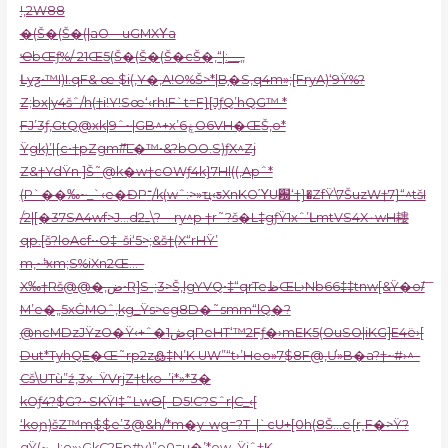
!‚2W88
�(Š�(Š�(|aO—uGMXΥa
ҼbŒƒ%/ 21Œ5(Š�(Š�(Š�cŠ�‚“|:__„
Լyƺ•™I)I.qF& œ $i(‚Y�‚A!O%Š>*|B֣�S‚q4m»;[FryA)‘9Ÿ%?
Z;bx|y4šˆ/h(†i!Y!Sœ‘‹rh!F`t=F}[JƒQ’hQG™ *
FJ’3ƒ‚GtQ@xk|9ˆ~|GB^+x’6ۼO6VH�ŒŠ,o*
Ÿgk)’|{c•†pZgm#͞L�™•&?bOO.S)ƒX^Zj
Z&†YdŸn ]Š˜@k�w†cOWƒ4k}7Hl((,Apˆ*
(P`��‰~_`‹e�ĐP־/k(wˆ:>»ҵ‹ƽXnKOΎU԰‘†}�ZfŸ\7ŠuzW†7}“^tšI
/2|[�37SA4wf>J…d2ߺ\?—ry^p †r˜?š�L‡gƒŸ1xˆ’ԼmtVS4X۰wH耬
qp.[š?loAcf••O‡–ši‘5>;&š†(X“rHŸ’
m‚~‘ͣxm;S%iXn2Œ…–
X‰†Rš@@�‚ض•R]S-;3>Š,lgYVQ•‡“qrTeظŒL›Nb66‡‡tnw[&Ÿ�o/͞
M’e�„5xĠMOˆ,kg_Ÿs>cg8D�˜smm“lQ�?
@ncMDzJŸzO�Ÿ‹+ˆ�ڞ1qPeHT‘™2Fƒ�›mEK5(OuSO|iKG]E4ë›[
Dut*TyhQE�Œ˜rp2z߷‡N’K UW”“t›’Heo»7$8F@‚Ư»B�a?†~#›^–
Cš\UTù”
ź‚3x–ŸVrjZ†tko–’i*»*3�
kOƒ4?$G?~SKŸI‡˜LwӨ[–D5!C?Sˆr|C_‹[
‘koɲ)šZ™m$$e’3@&h/*m�y-wg=?T–|`cU+[0h(8Š…e{r˰F�>Ÿ?
gŸ(~…!;o»›GkC2Ep#v)”e0=u�’*ow_Ÿiˆ†K—