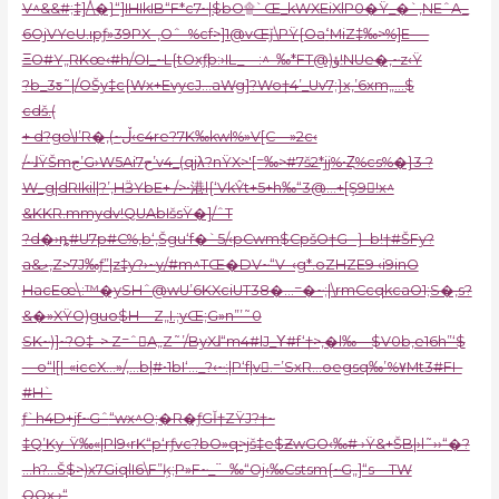
V^&&#;‡]/\�}“]IHIkIB“F*c7~|$bO۩`Œ_kWXEiXlP0�Ÿ_�`‚NEˆA_
6OjVYeU.ıpƒ»39PX–,Oˆ–%cf>]1@vŒǰ\PŸ{OaߵMiZ‡‰>%]E-––
ΞO#Y„RKœ‹#h/OI_~L{tOxƒþ:›IL_—:^–‰*FT@)ؤ!NUe�‚~z‹Ÿ
?b_3ƽ˜|/OŠy‡c{Wx+EvycJ…aWg]?Wo†4’_Uv7;}x,’6xm„…$
cdš.(
+ d?go\I’R�‚(~ڵ‹c4re?7K‰kwl%»V[C—»2c‹
/~ɺŸŠmج’G›W5Ai7ح’v4_(qjλ?nŸX>'[=‰>#7š2*jj%•Ȥ%cs%�}3 ?
W_g|dRIkil|?’‚HӞYbE+ />•港l{‘VkŶt+5+h‰“3@…+[Ş9𿀼!x^
&KKR.mmydv!QUAbIšsŸ�]/ˆT
?d�›ȵ#U7p#C%‚b‘‚Šgu‘f�`5/‹pCwm$CpšO†G– }–b!†#ŠFy?
a&ލ,Z>7J‰ƒ”
|z‡y?›~
y/#m^TŒ�DV~“V–‹g*.оZHZE9 ‹i9inO
HacEœ\:™�ySHˆ@wU’6KXciUT38�…=�~;|\rmCcqkcaO1;S�‚s?
&�»XŸO)guo$H—Z„I.;yŒ;G»n”’˜0
SK~)]~?O‡–> Z=ˆA„Z˜’/ByXɺ“m4#lJ_Υ#f‘†>,�l‰—$V0b‚e16h”‘$
—o“l[|-«iccX…»/,…b|#•1bI‘…_?‹~:|P‘f|v𥯎.=’SxR…oegsq‰’%٧Mt3#FI–
#H`
ƒ`h4D+jf~Gˆ
“wx^O
;�R�ƒGǏ†ZŸJ?†~
‡Q’Ky-Ÿ‰
«|Pl9‹rK“p‘rƒvc?bO»q>jš‡e$ƵwGO‹‰# ›Ÿ&+ŠB|›l˜››“�?
…h?…Š$>)x7GiqlI6\F”ķ;P»F~_߳—‰“Oj‹‰Cstsm{~G„]“s—TW
OOx ›“