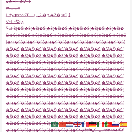
ϩ�HM|�57~k
m.B|Do
UdyqxcvvZEHu;~_?›�g �Z�խOj‡
VM–~ŠX[ܮ
ŸphŠ(�Š(�Š(�Š(�Š(�Š(�Š(�Š(�Š(�Š(�Š(�Š(�Š(�Š(�Š(�
Š(�Š(�Š(�Š(�Š(�Š(�Š(�Š(�Š(�Š(�Š(�Š(�Š(�Š(�Š(�Š(�Š
(�Š(�Š(�Š(�Š(�Š(�Š(�Š(�Š(�Š(�Š(�Š(�Š(�Š(�Š(�Š(�Š(
�Š(�Š(�Š(�Š(�Š(�Š(�Š(�Š(�Š(�Š(�Š(�Š(�Š(�Š(�Š(�Š(
�Š(�Š(�Š(�Š(�Š(�Š(�Š(�Š(�Š(�Š(�Š(�Š(�Š(�Š(�Š(�Š(
�Š(�Š(�Š(�Š(�Š(�Š(�Š(�Š(�Š(�Š(�Š(�Š(�Š(�Š(�Š(�Š(
�Š(�Š(�Š(�Š(�Š(�Š(�Š(�Š(�Š(�Š(�Š(�Š(�Š(�Š(�Š(�Š(
�Š(�Š(�Š(�Š(�Š(�Š(�Š(�Š(�Š(�Š(�Š(�Š(�Š(�Š(�Š(�Š(
�Š(�Š(�Š(�Š(�Š(�Š(�Š(�Š(�Š(�Š(�Š(�Š(�Š(�Š(�Š(�Š(
�Š(�Š(�Š(�Š(�Š(�Š(�Š(�Š(�Š(�Š(�Š(�Š(�Š(�Š(�Š(�Š(
�Š(�Š(�Š(�Š(�Š(�Š(�Š(�Š(�Š(�Š(�Š(�Š(�Š(�Š(�Š(�Š(
�Š(�Š(�Š(�Š(�Š(�Š(�Š(�Š(�Š(�Š(�Š(�Š(�Š(�Š(�Š(�Š(
�Š(�Š(�Š(�Š(�Š(�Š(�Š(�Š(�Š(�Š(�Š(�Š(�Š(�Š(�Š(�Š(
�Š(�Š(�Š(�Š(�Š(�Š(�Š(�Š(�Š(�Š(�Š(�Š(�Š(�Š(�Š(�Š(
�Š(�Š(�Š(�Š(�Š(�Š(�Š(�Š(�Š(�Š(�Š(�Š(�Š(�Š(�Š(�Š(
�Š(�Š(�Š(�Š(�Š(�Š(�Š(�Š(�Š(�Šh�ƒoƒ#_Š‚-_OhxnX/4F‰f