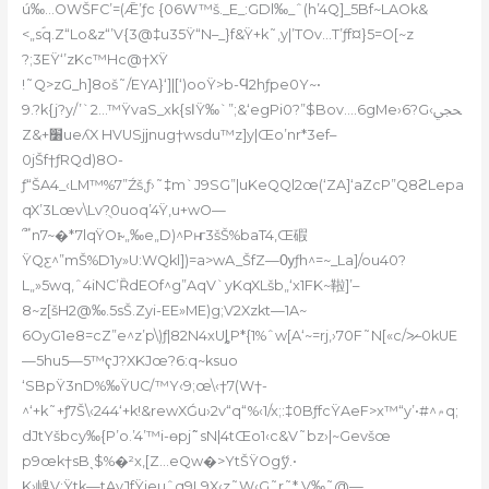
ú‰…OWŠFC’=(Ǣ’ƒc {06W™š._E_:GDl‰_ˆ(h’4Q]_5Bf~LAOk&
<„sؐq.Z“Lo&z“’V{3@‡u35Ÿ“N–_}f&Ÿ+k˜‚y|’TOv…T’ƒf¤}5=O[~z
?;3EŸ‘’
zKc™Hc@†XŸ
!˜Q>zG_h]8oš˜/EYA}‘]|[‘)ooŸ>b-Ϥ2hƒpe0Y~•
9.?k{j?y/’`2…™ŸvaS_xk{sاŸ‰`”;&‘egPi0?”$Bov.…6gMe›6?G‹ﶿ
Z&+׸ueʎX HVUSjϳnug†wsdu™z]y|Œo’nr*3ef–
0jŠf†ƒRQd)8O-
ƒ“ŠA4_‹LM™%7”Źš,ƒ›˜‡m`J9SG”|uKeQQl2œ(‘ZA]‘aZcP”Q8ϩL
epa
qX’3Lœv\Lv?ֻ0uoq’4Ÿ,u+wO—
՞ٴn7~�*7lqŸOꭸ„‰e„D)^Pҥ3šŠ%baT4,Œ碬
ŸQƹ^”mŠ%D1y»U:WQkl])=a>
wA_ŠfZ—Ѹƒh^=~_La]/ou40?
L„»5wq,ˆ4iNC’ȐdEOf^g”AqV`yKqXLšb„‘x1FK~鞡]’–
8~z[šH2@‰.5sŠ.Zyi-EE»ME)g;V2Xzkt—1A~
6OyG1e8=cZ”e^z’p\)ƒ|82N4xUȴP*{1%ˆw[A‘~=rj,›70F˜N[«c/>̷–0kUE
—5hu5—5™ҁJ?XKJœ?6:q~ksuo
‘SBpŸ3nD%‰ŸUC/™Y‹9;œ\‹†7(W†-
^‘+k˜+ƒ7Š\‹244‘+k!&rewXǴu›2v“q“%‹1/x;:‡0BƒfcŸAeF>x™“y’•#^۾q;
dJtYšbcy‰{P’o.’4’™i-өpj߮˜sN|4tŒo1‹c&V˜bz›|~Gevšœ
p9œk†sBˎ$%�²x,[Z…eQw�>YtŠŸOgޭy.•
K›嵲V:Ÿtk—tAyJfŸieuˆq9L9X‹z˜W‹G˜r˜* V‰˜@—