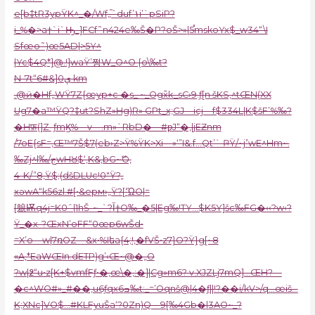
e[b‡tR3ypŸK^_�/Wf„֞ˆduf’١i’`pSiP?
i_%�>a†`i`Ԣ_]FCf˜n424e‰Š�P?oŠ>»|
5֯mskoYx$_w34“\I
Sfœo˜)œ5AD|>5Y^
|Yc$4Q*]@.!]waŸ’쩡W_O^O {o\‰t?
N-7t“6#&]ې0 km
.@ӥ�Hf„WŸ7Z{œyp+c �s_ ~_Og߫xk_sC›9.ƒ[n šKS,^tŒN(XX
Ug7�a™ŸQ?‡ut?ShZ»Hg)R» GPt_x;GJ—icj—f$334L|K$šF’%‰?
�Hफ़(]Z–ƒmϏ%—v—.m»`RbD�—#ƿJ“�‚|jEƵnm
/7oE{sF=‚Œ™7Š$7(eb›Z>Ÿ%ŸK>Xi—»‘”I&.f…Qt’` ҎŸ/~jߴwE^Hm~.
‰Zj^l‰/جwHȢ$‘‚K&,bG~ޭO‚
4-K/”8,Ÿ$;(dšDLUc!0″Ÿ?„
xǝwA“k56zl.#[•&epм›„Ÿ?[ߵΏO|=
[躴Ѭq4j=K0ˆ|1hŠ-~_`?آ†O‰_�5|Eg‰!TY…$K5Y]šc‰FG�‹‹?w‹?
Ÿ_�x–?ŒxN’oFF“0œp6wŠd•
=X’o—w|7ռOZ—&x•%Iեa{4;!,�fVŠ•z7}O?Ÿ}g[~8
«A,*EaWŒIn.dETP)g’‹Œ~@�„O
?w|߶“u•z[K+$vmfFƒ•�‚œ\�‚:�]|Cg»m6? v.XJZLj7mQ]…ŒH?—
�c^WO#»_
#��‚u6ƒqx6ߏ‰t:_=’Oqnš@|4�ƒ||!?��i/kV>/q…œiš…
K;XNc]VO$…#KLFyuŠa‘?0Zn)Q—9[‰4Gb�|3AO~_?