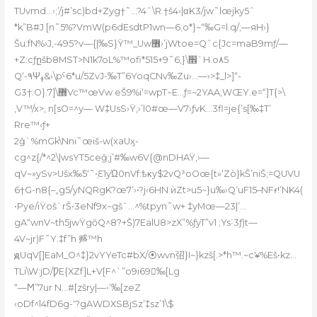
TUvmd…›;’/j#’sc)bd+Zyg†˜…?4ˆ\R.†š4›|αK3/jw˜lœjky5ˆ
*k”B#J [n˜5%?VmW(p6dEsdtP1wn—6;o*}~“‰G=l.q/;—яH›}
Šu:fN%›J,-495?v—{|‰S}Ÿ™
_Uw޶›’jWtoe=Qˆc{Jc=maB9mƒ/—
+Z:cƒըšb8MST>N1k7oL%™ofi*515+׮\{,6˜9`H.o۸5
Q‘-۹Ψߪ&›\pˤ6*u/5ZvJ-‰T”6YoqCNv‰Zu›…—›>‡_l>]“-
G3†:O}.ܰ7]\޽Vc™œVw eŠ9%i‘=wpT~E…ƒ=~2YAA,WŒY.e=“]T{>\
‚V™/x>‚ n[sO=^y— W‡UsS›Ÿ,›’l0#œ—V7›ƒvK…3fl=je{’s[‰‡T’
Rre™‹ƒ+
2ǧ`%mGk\Nni˜œiš-w(xaUӽ-
cg^z{/*^2\|wsYT5ceǧ;j’#‰w6V{@nDНAŸ,›—
qV~»ySv>Ušx‰ۨ5‘˜•ַԐ1yΏ0nVf:ѣκy$2vQ³oOœ{t»‘Zò}kŠ’niŠ;=QUVU
6†G-n8{–„g5/yNQRgK?œ7’›•?j‹6HN ѝZt>u5~}u‰›Q’uF15–NFɍ!’NK4(
•Pye/iŸoš`rŠ•3eNf9x~gšˆ…^%tpyn˜w+ ‡yMœ—23|’…
gA“wnV~th5jwŸgŏQ^8?+Š)7EalU8>zX”%ƒyT”v1 ;Ys˸3ƒ)t—
4V~jr)F˜Y.‡f”h 㞝™h
ԭUqV[]EaM_O^‡}2vYYeTc#bX/⦿wvn弨}I~}kzš[.>*h™.~c¥%Eš•kz…
TLi\W:jD/ǷE{XZf]L+V[F^`”o9i69‰[Lg
“—Ϻ”7ur N…#[zšry|—•’‰[zeZ
‹oDf^l4fD6g-‘?gAWDXSBjSz’‡sz’1\$