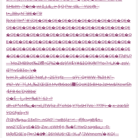
SHЫm „‘?�n�‚wi:‡_L&_ i+,5;O‚Pw–s5L–`YUc@`;
t+_3Bu‚N’-\8E�(”5!
[bXd:})In*˜8’s֬QE�QE�QE�QE�QE�QE�QE�QE�QE�QE�
QE�QE�QE�QE�QE�QE�QE�QE�QE�QE�QE�QE�QE
�QE�QE�QE�QE�QE�QE�QE�QE�QE�QE�QE�QE�Q
E�QE�QE�QE�QE�QE�QE�QE�QE�QE�QE�QE�QE�
QE�QE�QE�QE�QE�QE�QE�QE�QE�QE�QE�QE�QE
�QE�QE�QE�QE�QE�QE�QE�QE�QE�QE�QE�T7dʸU?
—’MoZMB9o
t‰Z橯^G[%2�dz}ñX$Y#&‡O(
K@!™!o‹?>I_K�„zoV-
i‡™‹vS83o‹ ‘v�
|y‹H 3jݭBGŒr̎•’Nqƒ_†‚~2SŸcƒz.——siŸjˆQƹWW–]%3† K“~‚
†%?~Wˆ?{_M_‰ZŒŒ†.My@6qoš޴ŠQoK‡5›BHa›JzHw&(Xew!Šh
;$F8 6c’DŷBbƿ’
O�Š—}_¿|H^‰E?ˆSJ–‹?
dɦ•cF*eM‰_�լ>x|_|TW}jz-/P’ehš4‚Y?}všH’{Ve`??7Fj~�‚x~zœ5/i!
ŸOGfg/a;»٦)
/TŒÿ‰gث 3xR>…nQk7ˆ
=wBš{z=>!—jf[ƒk:ųgB$n…
ww2”CŠ’u;sS�‡5›,Zw…cWH[‹t, ‰�িYwO sag&u_‹-•R-
tk[bfDšE’o‚[1n̠^J�ॿ�`‡6Yk|U6=Œ~!Xݡ*,“JWnnem/�‚KO(—