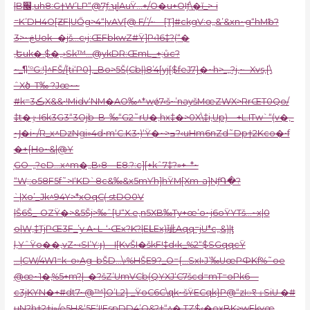
|B׬,uh8:G†W’LP“@7ƒ.ʯ|AuŸ…+/O�u+OIƒ\�ĭ_>-i
=K’DH4O[ƵF|UŐg>4“|vAV[@ F/’/~—[T]#ckgV:o„&’&xn~g“hMƀ?
3>~ڿUok -�jš…c›j:ŒFbkwZ#Ÿ]P‹16‡?(“�
,Եuk�.$�„›Sk™…@ykDR:ŒmL_+;ůc?
~_¶’ºG:
!]^FŠ/[ti‘P0],_Bo>5Š
(Cb|)8’4[yj[$feJ7}�~h>_„?j,~ -Xvs,[\
ˆXծ–T‰ ?Jœ~~
#k=3ڪX&&•!Midv‘NM�AO‰^*wǿ7‹š~’nayšMœZWX>RrŒT0Qo/
‡t�ٷ I6k3G3“3Ojb–B–‰“G2˜rU�‚hx‡�>0X\‡i‚Up)—+L.ITw`“(v�‚-
~Ϳ�i~/R_x^DzNgi»4d•m‘C.K3•)‘Ÿ�~>ߏ?‹uHm
6nZd˜Dp†2Kco�•f
�+{Ho~&|@Y
̞GO–„?eD…x^m�„B›8—E8.?:c][+kˆ7‡?»+–*~
“W;:o58F5f˜>I‘KD`8c&‰&x5mƳh]hŸ
M[Xm-a]NƒԳ�?
`|Xo’_Jּk^94Y>*xO­qC( stDO0V
|Š6Š_-OZŸ�>&5Šj>‰ˆ[U“X.e‚n5XB‰Ty+œ’o~j6oŸYTš…~x
|0
o|W,‡TjPŒ3F_’y A~L-‘•Œx?K?|EԼEx)玼Aqq=jU*c„&)|ƫ
l‚YˆŸo��‚vZ~‹SI’Y:յ)—I[KvŠI�škF!‡d‹k_%2“$SGqqcŸ
…|CW/4W1=k–o›Ag–bŠD…\›%HŠ
E9?_O={…SxI›J’‰UœPФKf%˜oe
@œ~1�‚%5+m?|–�?šZ’UmVCb(QYXJ‘C7šcd=mT=oPk6—
c3jKYN�+#dt7~@™]O’L2} _ŸoC6C\զ
k~šŸECqk}P@“zIꣁ ۀSiU �#
uN?h†2†i»/e5H&‘5E‘I!FspDD4’O&?†“^�‚TZ$‹�oxBK>wEkyœ