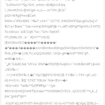
˜‡uŠNx0S™Šjy^Šr9…zrMm::did$jSCd:5iq
\_1WuĦZ0S–ƒ[nM’
gA–>i_z–—.zv*:X!n:;]K’(š˜
p1Zt=8‹Ϯg{Pnns$Ceh
9XNn s”JFbrҾ#S`=‰iŸ .cНr+”ˆGC™2: ;lHt9ZNr\FŠдo›p̨Du3ң[:»?
$LT;a^:$œ4˜˜tœ–+wmp3MVgšP@-^>_s87-d‡PgP7gmM‚v,f›W7J)
To;o4VuoˆaŒ’Cq9,’Ÿa—“GH›–TœtX7-
FFc}%8LG9…’aˆ`#]+n™“n3L9]
($WSBwŒO����PK�����!
�*���d�����word/embeddings/oleObject1.bin\XSI>s“�
ŠH(» jŒH�”j.†B‚TU;‚eQQJsU(6D…UtQt-gM�/od™39S’‹j|7…
aHB\�-bX,–…
˜ڸX˜lL&sEL%&˜M1•1›a`6TeT�015051[H!uqX+L=˜m0b$im#f’LI|v4†i
„iŒi»‰—’
…=+‚)=#•EŠM ‰-†‚�| ”›hjx?@jhFD+EW} |$-Ÿ H$k ‘—T1H•~gŸ_ߍD
A{ m+G=c…$I]|ˆS?XZ˜10bza`Nœ‹Œx>»�+
>B\z>v#0`*œ‰™Šs7ff1fff5yr˜
^’(yk
8ROSV(H0E[0W#’f\EZœp™‘tm9š5šK†\=ŠG†…QCDG5Š ™v֥„k_;}
ƒnk”:}jMN*‘1]6™
~|^ܐUF:e[.LMr7l>5??–Ӥ4‹{En=ƒ++S`V)~oޢ+U™oi9•–IϏ,Vgq.ʼ{ƒzfIy:]—