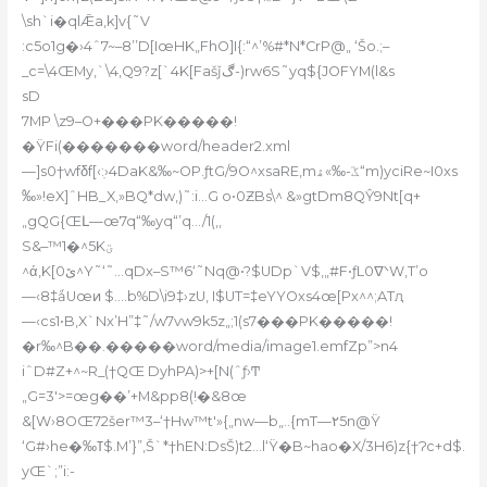
\sh`i�qlǢa,k]v{˜V
:c5o1g�›4ˆ7~–8’’D[IœHK„FhO]I{:“^’%#*N*CrP@„ ‘Šo.;–
_c=\4ŒMy‚`\4‚Q9?z[`4K[Fašǰڰ-)rw6S˜yq${JOFYM(l&s
sD
7MP \z9–O+���PK�����!
�ŸFi(�������word/header2.xml
—]s0†wfδf[‹:ֽ›4DaK&‰~OP.ƒtG/9O^xsaRE‚mڱ-‰»ۿ“m)yciRe~I0xs
ۡ‰»!eX]ˆHB_X,»BQ*d
w,)˜:i…G o•0ƵBs\^ &»gtDm8QŶ9Nt[q+
„gQ
G{ŒԼ—œ7q“‰yq“’q…/1(‚­,
S&–™1�^5Kؾ
^ά,K[0ێ^Y˜‘˜…qDx–S™6‘˜Nq@•?$UDp`V$‚„#F•ƒL0ᐫW‚T’o
—‹8‡ǻUœͷ $….b%D\i9‡›zU‚ I$UT=‡eYYOxs4œ[Px^^;ATԯ
—‹cs1•B,X`Nx’H”‡˜/w7vw9k5z„;1(s7���PK�����!
�r‰^B��.�����word/media/image1.emfZp”>n4
iˆD#Z+^~R_(†QŒ DyhPA)>+[N(ˆƒ›Ͳ
„G=3′>=œg��’+M&рp8(!�&8œ
&[W›8OŒ72šer™3–‘†Hw™t'»{„nw—b„..{mT—۲5n@Ÿ
‘G#›he�‰ߠ$.M’}”‚Š`*†hEN:DsŠ)t2…l‘Ÿ�B~hao�X/3H6)z{†Ɂc+d$.
yŒ`;”i:-