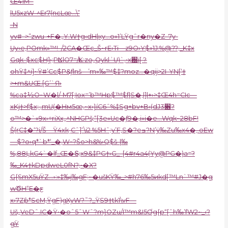
Œ41M˜
|U5xzW-^Er7(ncLœ…\”
-N
yv#–>”zwu-+F�„Y.W†g‹dH|кy…o»1’LŸgˆr�ny�Z–7y-
Uy‹e,POmk»™!–/2CA�Œc_Š~rE›Ti—z9O›Y$»1J:%@??;_K‡x
Gqk-$xc$H]›;PⴿlO7=/ĿK:zo„QyklʾU)`‚•x԰i[ ?
ohŸ‡^i]~Ÿ#’Cc$P&ƒlnš—’m»‰™$‡?moz…�qij>2I-YN[‘†
>+m&UŒ.[G’`Я›
%ca‡½O~W�|/-M7[;Iox=’b™Hp$™$f|S�‚|]|+›>‡Œ4h=CIc—
xKj†>f$x; ‚mU(�Hм5œ,~x‹}íC6ˆ%‡Sg+bv+B‹(dJ3׎?
o™>�`»9x›÷riXx„^NНGPš;“[3e»Uc�ƒ9�‚i»i�e…Wqk~28bF!
Š(rC‡�‘?i/Š—Ÿ4xkˏCˆ]‘\i2 %5Hˆ;y’F‚S�?eߏ?N’ÿ‰Zu‰x4�‚.oEw
—$?o›q*`b*‘_�‚W~?Šo>h&%›Q$š-|‰
%‚88ĻkG4`�lf_Œ�Տ;x9&‡PG†›G_–[4#r4a4(Yy@PG�)a=?
‰_K4†kDpdweL0fN?;•�X?
G{ŞmX5uŸZ…›:»‡‰j‰gF;~�ušKŸ‰_>#h76‰5иkd[™Ln`™#J�g
wԾH“E�ƹ
x›7Zƥ*ScM,ŸgF)gXyW?˜?_ŸS9†tk1\vF—
Uš„VeDˆ.IC�Ÿ•�oˆ5ˆWˆ?m}OZu/I™m&I5Ơg{p“[ˆh‰’fW2~_‹?
gŸ