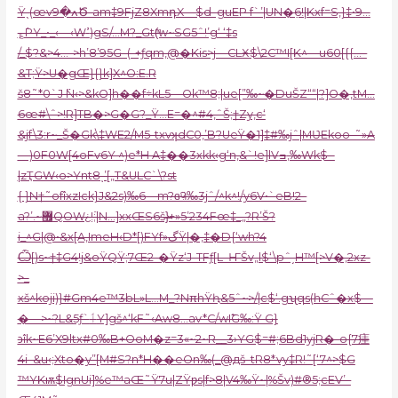
Ÿˎ(œvߍ�9Ծ-am‡9FjZ8XmդX—$d–guEP f`’|UN�߲6!|Kxf=S‚}‡•9…
؏߭PY_•_‹—‹Wߴ)gS/…M?_Gt(ͫw~SG5ˆ!’g‘ ‘‡s
/_$?&>4…->h’8’95G–(-+ƒqm,@�Kis>j—CLӾ$\2C™I[K^—u60[{{…–
&T;Ÿ>U�gŒ}{}k]X^O:E.R
š8˜*0`J ߳N‹>&kO]h��f÷kL5—Ok™8;|ue[”‰~�DuŠZ““|?]O�‚tM…
6œ#\ˆ>!R]TB�>G�G?_Ÿ…E=�^#4,ˆŠ;†Zy,c‘
&jf\3:r~_Š�Gk\‡WE2/M5-txvʞdC0,’B?UeŸ�1]‡#‰jˆ|MƲEkoo-˜»A
—)0F0W[4oFѵ6Y ^)e*H A‡��3xkk‹g‘n,&`!e]lVߏ,‰Wk$ -
|zҬGW‹o>Ynt8ͺ’[„T&ULC`\?st
{ }N†˜ofîxzIck}J&2s)‰6—m?ɞӵ?‰3jˆ/^k^!/y6V•`eB!2–
a?’.~޿QOW¿!߳;|N…]xxŒS6š}̶+»5’234Fœ‡_„?R’Š?
i_^G|@•&x[A‚ImeH‹D*[)FYf»گŸ|�‚‡�D{‘wh?4
Ѽ[)s~†‡G4!j&oŸQŸ;7Œ2-�Ÿz‘J-TFƒ[L–ҤŠv„l$‘\pˆ͵H™[>V�‚2xz-
>_
xš^koji)}#Gm4e™3bL»L…M_?NπhŸԧ&5ˆ~>/|c$‘.gʯqs(hCˆ�x$—
�—>~?L&5ƒ`ٲY]gš^‘kF˜‹Aw8…av*C/wI߱G‰:Ÿ G}
϶îk~E6’X9ltx#0‰B+OoM�z=3
«~2~R__3›YG$=#;6Bd1yjR�-o{7㾏
4i–&u‹;Xto�y”[M#S?n*H��eOn‰(_@дš–tR8*vy‡R!˜[‘7^>$G
™YKѭ$IgnUi]%e™aŒ˜Ÿ7u|ZŸƿs|f>8|V4‰Ÿ~|%Šv)#®5;cEV’–