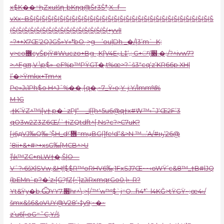
x$K��=ԧZxuIšղ-þKɳq@Šr3Š*;X…f—
vXx~BŠ(Š(Š(Š(Š(Š(Š(Š(Š(Š(Š(Š(Š(Š(Š(Š(Š(Š(Š(Š(Š(Š(Š(Š(Š(Š(Š(Š(Š(Š(Š
(Š(Š(Š(Š(Š(Š(Š(Š(Š(Š(Š(Š(Š(Š(Š(Š(+yv|I
~?++X7Œ
‘2QJGŠ»Y»*bO–֢>g—’ou|Dh _�/|3’m`–K;
y>co޾cyŠpjŸ#Wuczo+Bg–‚K[V4E‹,L‡‘,; G+ਾ(׎.�;/?^ivw7?
>.^Fgπ,V \p$»–eF%p™PŸGT�‚t%œ>?ˆš3″cq‘z’KR66p XH|
ǐ’�>Ÿmkx+Tm^x
Pּe»Jɩ1Ph$o H^Jˆ%��‚{q�‚~7_Ÿ›o;Y-j:Y/lmm%%
M 1G
,†K’ŸZ^™i[v† p�`zPͿ“—_I[[h^5u6@զ†x#ަW™‹˜J‘Œ2F’3
qO3w2Z3Z6Œ/.`†iZQtdft^[‚Ns?c?>C7uK?
[j6дVJ‰Q‰ ‘ܲŠH_d!’᝞=mųBG(]ƒe!d“&>N ™…’A/#ԣ‘26@
‘8ii+&+#>+xsG‰[MCB^>U
]\k™ZC+nLW†�‚Š|O—
Vˆ?›6šX|SVw‚&Hƒ$$R™oRHV6‰;1FxSJ7Œ~~‹oWŸ’c&8™_†B#lJQ
(bEMn`p?�’z›[G?ƒZ{•’]zJiRxmqrGo0.)›–R?
Yt&Ÿy�b.ѾYY7.׫hr^\;>[/™’w™$`j=O…߳h4*՝–l4KĞ>tŸGŸ~;œ4›/
šmx&š6&oVUY@V28‘›‡y9;~�~
z’u6[›oG=˜C,Ұ/š