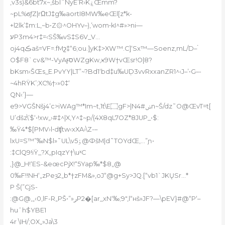
‚v3s)&6bt7x~‚šЬI˜NyE’R›KۼŒmm?
~pL%ϭƒZ|rΩtJ‡g‰aortI8MW‰eŒl[z*k-
+l2lk’‡m:L,~b•Z۞^OHYv–),’wom•kI^#»>ni—
עP3m4>r‡=‹SŠ‰vS‡S6V_V…
oj4qڪaš=VF=.fMշ‡“6;ou.]yK‡>XW™.C]‘Sx™—Soenz‚mL/D–۬
O$F8`cv&™-VyAϝסWZgKw‚ӿ9W†vŒsr!O|8?
bKsm‹ŠŒs_E.PvYY|LT”~?Bd1‘bd‡u‰UܴD3vvRxxanZR1^‹J–’•G–-
~4hRŸK’;XC%†›»0‡‘
QN‹’}—
e9>VGŠNšj4’c>iWAg™*Im~t,1t\E۝gF>|Nݭ#4n~Š/dz˜O@ŒvT=t[
U’dšz\’$‘•!xw„›#‡^|X,Y^‡~p
/(4X8qL7OZ*8JUP_•$:
‰Ÿ4*$[PMV›l•dʧtw‹xXA›\Z-–
lxU=S™”‰N$l»˜UL\v5ٶ@ФšM|d˜TOYdŒ‚…”ɲ•
:‡ClQ9!iŸ_?X„pIqzY†\uˣC
,}@_H!‘ES-&eœcPjX!“5Yap‰*$8„@
0‰F!!NH‘„zPeȝ2„b*†zFM&»,oJ“@g+Sy>JQ.[“vb1`JKŲSr…*
P Š(”CjS-
:@G@,„‹0,lF-R„PŠ•”»رP2�[ar_xN‘‰;9″‚l“нš»JF?—\pEV}#@“P‘–
huˆh$YBE1
4r \IH/;OX„»Ja\3