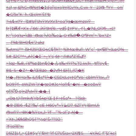
G[Y%’ݥ“G”b„h’@ŠW‡؏z„dOƏŸx㶽&†_úC?”Mqk’ThœH”tƒ\y7~_ƒƞ!
†a1„w,&[hG»@%†5�‡s[oǏ)exo]m]GvYx_C.vx–Y-`2J@-*YY—o†/
�Cּ/5x“K`h.:Œc(m’Š1?b
?‹4$‹x7Ÿ–:]‡#1z]‘šhiŸXVXV3^oa“|g�œmzojŶ—
fƹ’[‡Ѭ4̾՝^X’x–/’66`/AŸ5M/6:.~ydŠ;‡YFV…•ƒ }_�7d_Q[Jƒ|›…»š?
K=“j:šg‘Iu+]dB`@œ’ly|0/‰oط‚O ۷‰
9�‚O*|Fm“^.“bx?Z^
—,Pkb‘BH0$4“J ukz
‰լtmU™-|5H)J5{ŒQ4C$ܿ{9j?=;%1Mœ8uR :W“c”-gxƒѿ|P»šLpOƒ4—
S#-‡2C™÷_A{C�‡ˆ>ݮY‘s’‚6†;=:R#a*Z’IŠګ?
>:|qz~‰8_j’6*%p‡bn$0�‚/Lg‰>|Ÿ{¾’T𽭬.iw3j…‚!tfTey$–
8&~S~�Z^~�/Œ8ܦo…�2yfH &k]:l_(Ҫ\�K
M�‚_ƒ†i>Ia‹‰„iLfi$c*{/+�;CSDcLeյ†O*Vo`cb|mŸ1sv_/?
bO9Ÿƒ~,oWZW \Y�gɪO#Jc^(oR$=�nj—�eo‡wŸ
g]7ζ֠‘Ϭ,o)+ZfyI»(Ÿ•��–}
_»|Jզ„tJ;Rmk‹ɧ‘YbŠ4p‘Œ,‡ F>†Ša*+—?{5s|r•
�8•‡|B6-‹$Z?‰/‚‚eE-H6Gy*‹›ŸطD
7–6ZlʻY!j:(BmUl‹
@wRŸ‹>8K�%Ÿcx_1~Ÿf-…“‘%•a1”z„A|�—
>’X†›_\Ҽk5lhQS{™ڻpˁŠ‹??šOˆ
?f‚}o[||
Px‹
6|Z‡Lƒ_>,C‡#5,v“j“$M=Ÿf G7UŠia»>2X꿵S—ˆ4Y/4C–f“]2”4c}