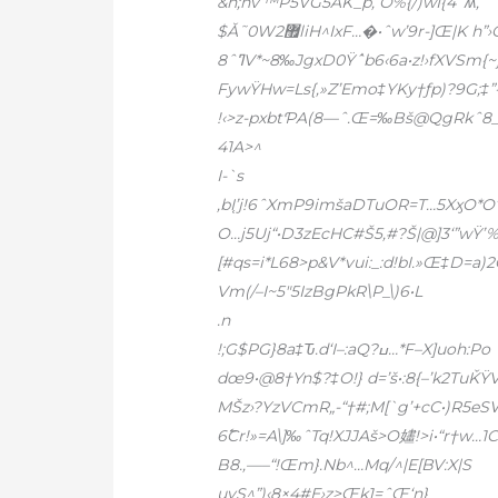
&n;nv‘™P5VG5AK_p‚ Ȯ%{/)wI{4ˆʍ,
$Ǎ˜0W2޿liH^IxF…�•ˆw’
9r-]Œ|K h
ߣˆ8V*~8‰JgxD0Ÿٝˆb6‹6a•z!›fXVSm{~}–b˜8@”•鮫aMS&1IƒA@O$œ„D1aI“Di^#xŠ(o3‹o‚L;—
FywŸHw=Ls{‚»Z’Emo‡YKy†ƒp)?9G;‡
41A>^
I-`s
O…j5Uj“•D3zEcHC#Š5‚#?Š|@]3‘”wŸ
[#qs=i*L68>p&V*vui:_:d!bI.»Œ‡D=a)
Vm(/–I~5″5IzBgPkR\P_\)6•L
.n
!;G$PG}8a‡Ԏ.d‘I–:aQ?ߎ…*F–X]uoh:Po
dœ9•@8†Yn$?‡O!} d=’š•:8{–’k2TuǨ
MŠz›?YzVCmR„-“†#;M[`g’+cC•)R5e
6߱Cr!»=A\]‰ˆTq!XJJAš>O嫿!>i•“r†w…
B8.‚—–“!Œm}.Nb^…Mq/^|E[BV:X|S
uyS^”)‹8×4#E›z>Œk1=ˆŒ‘n}