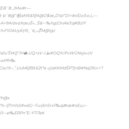
”›ŒB˜8…|Mw#r—
”-A+9ArbvȼХœuŠ»…Š&~•’‰hg|OnAk/tq#BzlŸ
!‹>z-pxbtƤA(8—ˆ.Œ=‰Bš@QgRkˆ8_h‹F1OAUy6†R_`ڱ•„6M@1gz
‚bI֤’j!6ˆXmP9imšaDTuOR=T…5XӽO*O‘x|lu’ŠW[)’1H�,UQ^sV–i:ط#OQ%!PvWGNxjx»zV
’%wPfH‰
2Csci%–,’’,UuM6ƒB‡62t*a «j)aKKMdŠP7jnB#NqJ9U‹^?
ŸVh@x
SѴ%–l[Tmh/z#wšG~Ÿu›{šnSrxŸ‰qzϷœ#oEu;»–
1C0—e!‰ERPn”E–ŸTì7eK