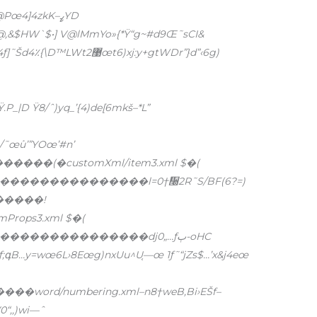
,&$HW`$•] V@lMmYo»{*Ÿ“g~#d9Œ˜sCI&
Ÿ.P_|D Ÿ8/ˆ)yq_’{4)de[6mkš–*L”
˜œܰu’”YOœ’#n’
�����(�customXml/item3.xml $�(
������������l=0†᫠2R˜S/BF(6?=)
K�����!
rops3.xml $�(
�����������dj0„…ƒٻ-oHC
=ƒ;գB…y=wœ6L›8Eœg)nxUu^U֤—œ 1ƒ˜“jZs$…’x&j4eœ
word/numbering.xml–n8†weB,Bi›EŠf–
0“‚,)wi—ˆ