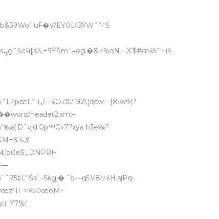
b&39Wo1’uF�V/EY0ùǐBŸW˜”•“S
iS-
˜L>jxœL”–i„/—šOZʬ2-Э2\[qcw—}8›w9|?
rd/header2.xml–
”‰a]D˜vjd 0p™G»7?xya h3e‰?
GM+&ʹšګ
74̞[b0eŠ;„DNPRH
�œ—
`˜95‡L’“Šs`–5kgj� ˆb—q5.V8Ĳ:šH.sjPq-
&9œz‘1T->K»0œoM~
i_Ÿ7%:֬