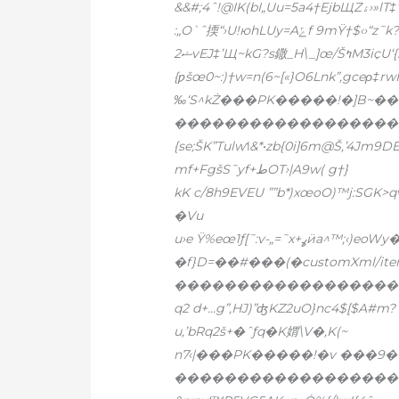
:„O`ˆ㨎“›U!юhLUy=Aݻf 9mŸ†$‹›“z˜k?™Z?ԭŠlOœL‹µ~FW—›,š&moz-:š/†EO„޷i3^P!fɼ?
2ޝvEJ‡’Щ~kG?s鏾_H\_]œ/ŠߤM3iҫU‘{:W–Ÿ[6cl„?3˜=?œ2d_yL,c&—1yS˜Ǝo‹tz|uQ>
{ƿšœ0~:)†w=n(6~[«}O6Lnk”‚gceρ‡r
‰‘S^kŻ���PK�����!�]B~����
�������������������
{se;ŠK”Tulw˦&*•zb{0i]6m@Š,’4Jm9D
mf+FgšS˜yf+طOT›|A9w( g†}
kK c/8h9EVEU ””b*)xœoO)™j:SGK>qvy
�Vu
u›e Ÿ%eœ1ƒ[˜:v-„=˜x+ߩӥa^™;‹)eoWy���PK�����!
�f}D=��#���(�customXml/item
��������������������
q2 d+…g”,HJ)”ʤKZ2uO}nc4$[$A#m?˜S
u‚’bRq2š+�ˆƒq�K媦\V�,K(~
n7‹|���PK�����!�v ���9���
�������������������