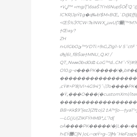
+Vڸ™ »mg/[’\6saŠ?I’nlšNupŠOcͮ’Q˜@Pœ4]4zkK–ߨYD
lCҠR)JpŸ‡g�q‰b!$M»BŒ„`D@‡ƒƒ@
<ŒŠ%Ӭ7CW•7εiNWXݰwU[7׍[™M?4ƒ]˜Šd4٪{\D™LWt޹2œt6)xj:y+gtWDr”}d”‹6g)
†ܿŒwy?
ZH
n›UlGbOئ™УDTi:^
9ɩG,ZIg1–V 5˜ctF 
dϡ{6I_fBŠœ†MNU_Q.K! /
QT_Nwʍ0b‹d0d‡‹LoG™d…CMˆ‹‘Ÿ(#9/
O10.g~e���PK�����!�„b#��
���������������������
‚cŸ#>P’8)Vl^4G94“jˆ›
‚\7o����P
�Ÿ„���O���(�customXml/itemP
����������������������
BB^Kk$9”{ezJ{Zf‡o)2 ‡A™[o—†ya1“
—LG(jU(ZIKFŸHMB*„L’?d[
oȦ����PK�����!�}L��»�����
h‹EŸ޾C[N )oL‹~œŸ=g–’J[ǶˆHeFzapV