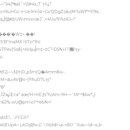
”)i4[*‰lš˜=\5#4x„Tˆ†Iɥ?
=!XuHGc-†›Ue1rm1ά‘–Gx’QDgZ(du{M’tsWf™P9ķ…
–?
’B”maMX I‡7z‹“th(
6c
du•AV@s~{ŸfruO7L†j?
V8″
|h6J%-wU@pm‘icI™ebN=!
FCG5?
UpA^ LKD@ƒw.G`!.fX)b$r»p.+BDˆ’%œ;‹–\&~4„b-