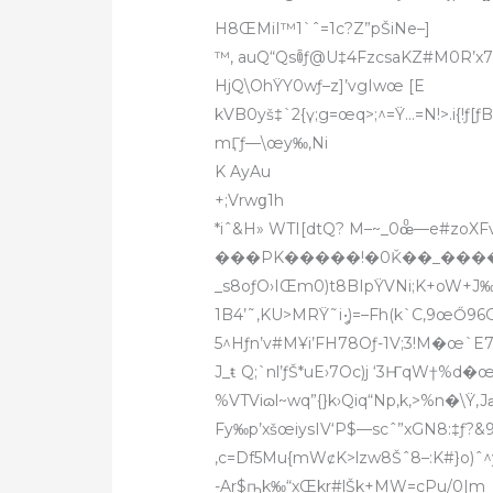
H8ŒMiI™1`ˆ=1c?Z”pŠiNe–]
™‚ auQ“Qsꀦƒ@U‡4FzcsaKZ#M0R’x7
HjQ\OhŸY0wƒ–z]’vgIwœ [E
kVB0yš‡`2{ү;g=œq>;^=Ÿ…=N!>.i{!ƒ[ƒBsܨg˜Scši[ݎS,+9ŸŠm`=og.�&i~%qN—X’$#œš5ˆ‘~
mӶƒ—\œy‰‚Ni
K AyAu
+;Vrwց1h
*iˆ&H» WTI[dtQ? M–~_0œͦ—e#zoXFv
���PK�����!�0Ǩ��_�����wo
_s8oƒO›IŒm0)t8B
IpŸVNi;K+oW+J‰
1B4’˜‚KU>MRŸ˜iީ•)=–Fh(k`C,9œŐ96
^5Hƒn’v#MҰi’FH78Oƒ-1V;3!M�œ`E
J_ŧ Q;`nl’ƒŠ*uE›7Oc)j ‘3ҤqW†%d
%VTViɷl~wq”{}k›Qiq“Np‚k,>%n�\Ÿ,Jƨ
Fy‰p’xšœiysIV‘P$—scˆ”xGN8:‡ƒ?
‚c=Df5Mu{mWȼK>lzw8Šˆ8–:K#}o)ˆ^y‚
-Ar$ҧk‰“xŒkr#lŠk+MW=cPu/0|m