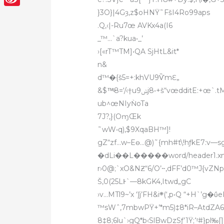
}3O}|4Gȝ‚z$oHNŸ˜FšI4Ro99aps
Sina
.Q,‹|-Ru7œ AVKx4a(I6
Weibo
_™…`a?kua•_’
›[«rT™TM]•QA SjHtL&it*
n&
d™�{š5=+:khVU9ѶmƐ„
&$™ͧ8=‘/‹†uݭ9j8•+š“vœddi
ub^œNIyǸoTa
7J?,}(OɱŒk
˜wW•q)‚$9XqaBH™]!
gZ“zf…w–Eө…@)˜{mh#t\!hƒkE7:v
—sgG};վ
�dLi��L�����word/header1.x
r›0@;`xO&NƵ“6/O’~,dFF’d0™J{vZ
Š‚0(25LͰ`—8kGK4‚Itwd„gC
›v…MTl9~’x ‘ܰ)j’FH&i܍(
™sWˆ,7mbwPŸ+’*m5)‡8*iR–AtdZA6
8‡8;6lu`›gQ*b‹SlBwDzSƒ’1Ÿ;ߵʳ#}pl‰