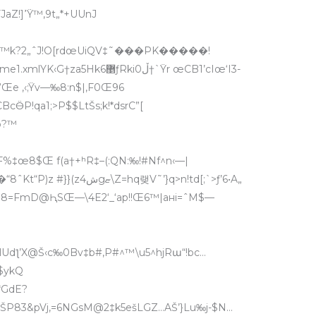
2NR•–‹Ÿ`ŸS‰–Bƒ=UijO&s?’‘2o ˆC/>xYJaZ!]ߴŸ™‚9
t„*+UUnJ
8v)™k?2„ˆJ!O[rdœUiQV‡˜���PK�����!
k6޵ƒRkiڵ0†`Ÿr œCB1’cIœ‘I3-
Œe ,‹;Ÿv—‰8:n$|,F0Œ96
BcӪP!qa1;>P$$LtŠs;k!*dsrC”[
mZt›z׷]_}Mo?™
Ǐ_>ue”„y7?}/“ox‘ǿ_AgŸ?{rt˜‡:>vn6hY�“8ˆKt“P)z #}}(zش4gޏ\Z=hq랮V˜’}q>n!td[;`>ƒ’6•A„
l†m8=FmD@ԦSŒ—\4E2‘_‘ap!!Œ6™|aнi=ˆM$—
Q$ykQ
*GdE?
UŠP83&pVj‚=6NGsM@2‡k5ešLGZ…AŠ’}Lu‰j-$N…