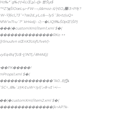
&&#;4ˆ!@IK(bI„Uu=5a4†EjbЩZۀ›»lT‡‘H±‰*`g‰††4\LŒئ\–@‹ 뫴Š\̰a$
wNfW‘w7i›u`1*`kH4xšj- ›J;•~�LlQ9‰Š0pŒ\ŠP)
�(�customXml/item1.xml $�(
��������������RKo ++
E[r5nuưIvn sŒnX3UoƒU1veV)-
Eq‹Bq”]U$~}̞’IN7|,/-8MAEj)
Props1.xml $�(
�������������‘1k0…BƒѮȶ
C^_&‰`z†K›‡uW=:Iyl)’˼»8-v‡’
‹+i—
(�customXml/item2.xml $�(
��������������[k^AP?k-