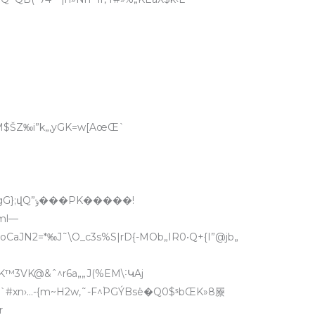
tE:+œ`.tM$ŠZ‰i”k„‚yGK=w[AœŒ`
Q”ݹ���PK�����!
ml—
NpoCaJN2=*‰J˜\O_c3s%S|rD{-MOb„IR0•Q+{I”@jb„
‘,p•Q “+H`’g�ΰeK™3VK@&ˆ^r6a„„J(%EM\˸ԿAj
`#xn›…-{m~H2w‚˜-F^۬PGÝBsܰe�Q0$ˢbŒK»8屪
[]r