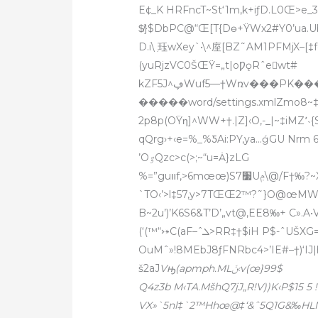
E¢_K HRFncT~St‘1m,k+iƒD.L0Œ>e_3—
$̸}$DbPC@“Œ[T{Dɵ+ŸWx2#Y0’ua.Ub
D.i\ ִ珏wXey`•\^庢[BZ˜AM1PFMjX–[‡fqڷfԪbUW‹mvx»œJ¯‚+4Uv/9’AzAJ•
(yuRjzVC0ŠŒŸ=„t|oǷǫRˆew
t#
kZF5J^ڥWuf5—†Wռv���PK�����!�W‡= ��!
�����word/settings.xmlZmo8~‡S
2p8p(OŸη]^WW+†.|Z]‹O,-_|~‡iMZ٬˴{S7Pev]Ss&]^šVšjujͬm‡~‡C?‹D5N»I?•׭/†y-
qQrg›+‹e=%_%ƼAi:PY,ya…ǵGU Nrm 
’OٷQzc>c(>;~“u=Ȧ}zLG
%=”guװf‚>6mœœ)S7׷Uݦ\@/F†‰?~XƒG]—›Ʒ{H(0„p3m|Q�Amm8s›–
`TO‹’>l‡57,y>7TŒŒ2™?˜}
O@œMWM>
B~2u’)’K6S6&T’D’„vt@‚EE8‰+ C».A•
(‘(™“⤐C(aF–ˆܠ>RR‡†$iH P$-ˆUŠXG=JZԣŒca” aœ/H=HE:ƒs”h|Am–9H—ˆtA™$6w*„)
OuMˆ»!8MEbJ8ƒFNRbc4>’IE#–†)‘IJ
š2aJ
Vԣ(apmph.MLݩ‹v(œ}99$
Q4z3b M‹TA.MšhQ7jJ„R!V))K‹P$15 5 !q\Œݳ…`,
VX»`5nl‡`2™Hhœ@‡‘&ˆ5Q1G&‰HLNIŒ