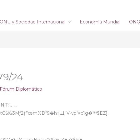
ONU y Sociedad Internacional
Economía Mundial
ONG´
79/24
Fórum Diplomático
’T:“„ ,…
Vֶm8‡”xGŠ‰3Mƒ2†”œm%D“9�h†Щ ‘V-vp“=c1g�™$EZ]…
+3Q*’QB(–74—|n»Nnˆ1r,*r#»%„KEaX$k‹E