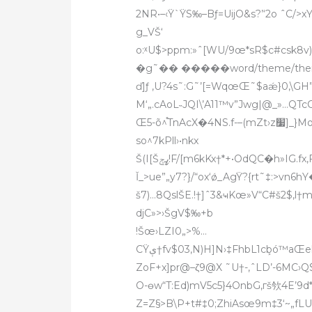
g_VŠ‘
o:ˣU$>ppm:»ˆ[WU/9œ*sR$c#csk
�g˜�� �����word/theme/theme1.xmlYK‹G†za5H
ď]ƒ ‚U?4s˜:G˜’[=WqœŒ˜$aǽ}0,\GH”
M‘„.cAoL˵JQI\’A11™v”Jwg|@_»…QTcC
Œ5-õ^֯TnAcX�4NS.f-–(
so^7kPll›•nkx
Š(I[Šߨݮ!F/[m6kKx†*+•OdQC�h»IG.fx‚F%‡œ8$Œ f(a†+ʰR‡–(:QN:‰!#Nf^n‹—|
š7)…8QslŠE.!†]ˆ3&ҹKœ»V“C#š2$,
djC»>›ŠgV$‰+b
!Šœ›LZI0„>%…
CŸې†fv$03‚N)H]N›‡FhbL1cܾbó™aŒelUdƪ’X@Š‹c‰0Bv‡b#,P#^™\u5^hjRա“!bc…
ZoF+x]pr@–ζ9@X ˜U†-‚ˆLD’-6MC›
O-өw“T:Ed)mV5c5}4OnbG,гš欦4E’9d
Z=Z§>B\P+t#‡0;ZhiAsœ9m‡3‘~„fL