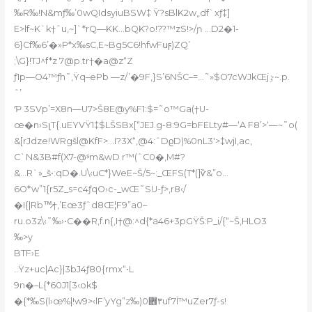
‰R‰!N&mƒ‰’0wQIdsyiuBSW‡ Ÿ?sBlK2w„df`xƒ‡]
E>lf~K`k†ˆu‚~]`*rQ—KK…bQK?o!??™zS!>/ɲ …D2�1-
6}Cf‰6’�»P*x‰sC,E~Bg5C6!hfwFսϝ)ZQ’
;\G}!TJ^f*z
7@p.tr
†�a@z“Z
ƒ1p—O4™ƒh˜‚Ÿq–ePb —z/’�9F,}S’6NŠC–=…˜»$O7cWJkŒjٷ~.p.
ˆ’
Ƥ 3SVp’=X8n—U7>Š8E@y%F1:$=˜o™Ga(†U-
œ�n›SլT{.uEYVŸ1‡$LŠSBx[“JEJ.g-8:9G=bFELty
#—‘A F8’>‘—~˜o(
&[rJdze!WRgšl@KfF>…I?3X“,@4:ˆDϱD)%0nL3′>‡wjI‚ac‚
C`N&3B#f(X7-@ˢm&wD r™(ˆC0�,M#?
&…R`»_š•:qD�.U\‹uC*}WeE~Š/5~:_ŒFS(T*(]ѷ&”o…
6O*w”1{r5Z_s=c4ƒqO›c-_wŒ˜SU-ƒ>,r8‹/
�I{|Rb™̷†‚’Eœ3ƒˆd8Œ¦F9”a0–
ru.o3z\‹˜‰›•C��R,f.n{‚I†@:^d{*a46+3pGŸŠ:P_i/{“~Š,HLO3
‰>y
BTF›E
..Ÿz+uc|Ac}|3bJ4ƒ80{rmx“•L
9n�–L{*60J1[3‹ok$
�{*‰S(l›œ%|!w9>‹lF’yYg”z‰)٣܎0uf7Í™uZer7ƒ-s!