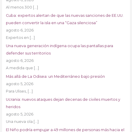
Al menos 300
[…]
Cuba: expertos alertan de que las nuevas sanciones de EE.UU.
pueden convertir la isla en una “Gaza silenciosa”
agosto 6, 2026
Expertos en
[…]
Una nueva generación indígena ocupa las pantallas para
defender sus territorios
agosto 6, 2026
A medida que
[…]
Más allá de La Odisea: un Mediterráneo bajo presión
agosto 5, 2026
Para Ulises,
[…]
Ucrania: nuevos ataques dejan decenas de civiles muertos y
heridos
agosto 5, 2026
Una nueva ola
[…]
El Niño podría empujar a 49 millones de personas más hacia el