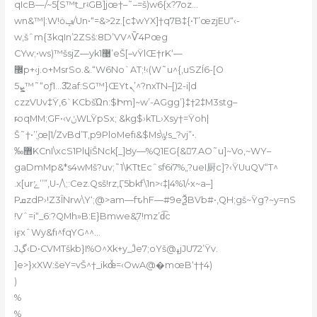
qIcB—/~5[S™t_rʵGB]jœ†–˜
–=š)w6{x?7oz…
wn&™|:W!ȯݡ/Un•“=&>2z.[c‡wYX]†q7B‡{•T’œzjEU“‹-
w,šˆm{3kqIn’2ZSš:8D’VV^Ѷ4Pœg
CYw;•ws)™šsjZ—yk޹1’eŠ[–vŸlŒ†rK‘—
޼p+‹j.o+MsrSo.&.“W6No`AT;!‹(W˜u^{,uSZÍ6-[O
ܨ5™˜“oƒ1…3̏2af:SG™}ŒYtܢ’^?nxTN–[)2-i|d
czzVUv‡Ÿ,6`KCbšΏn:$Իm]~w’-AGgg’}‡†2‡M3stg–
r̵oqMM;GF•‹vݩWLŸpSx; &kg$›kTL›Xsy†=Ÿoh|
Š˜†•’’ֱœ|1/ZvBd’T,p9PloMefı&$Ms\ݹ!s_?v
j”•.
‰޻KCnI\xcS1PlվiŠNck[_]Ȣy—%Q1EG{&7.AO˜u]~Vo‚~WY–
gaDmMp&*s4wMš?uv;˜1\KTtEcˆsf6i7%„?ueI厨c]?‹ŸUuQV“T^
.x[urݺ’’”,U-/\;:Cez.Qsš!rz,Ӷ5bkf\1n>‹‡|4%1/•x~a–]
PܩzdP›!Z3ÎNrw\Y‘;@>am—fԏhF—#9eѮBVb#•‚QH;gš~Ÿg?~y=nS
!Vˆ=i“_6:?QMh»B:E}Bmwe&ֲ7!mz’d͡c
iӻxˆWy&fı^fqYG^^…
Jڳ‹D•CVMTškb}I%O^Xk+y_Ĵe7;oYš@ߪjJ
U72’Ÿv.
]e>}xXW:šeY=vŠ^†_ikœͯ=‹Ow
A@�mœB‘††4)
)
%
%