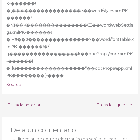
K-������!
�„�����������������z��word/styles.xmlPK-
������!
�Nš��K���������������Œ��word/webSettin
gs.xmlPK-������!
�lH#��0���������������7��word/fontTable.x
mlPK-������!�/
q�����������������k��docProps/core.xmlPK
-������!
�|$s�����������������“��docProps/app.xml
PK��������(–����
Source
←
Entrada anterior
Entrada siguiente
→
Deja un comentario
Tu dirección de correo electrónico no será publicada.
Los