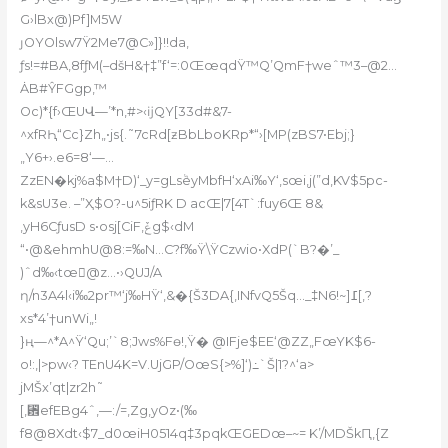
G›lBx@)Pf]M5W
ȷOYOlsw7Ÿ2Me7@C»]}!!da
‚
ƒs!=#BA‚8fƒM(–dšH&†‡”f‘=:0ŒœqdŸ™Q’QmF†weˆ™3–@܏2…
ȦB#ŶFGgp‚™
Oc)*{f›ŒUՎ—’*n,#>‹ĳQY[33d#&7-
^xfRԦ“Cc}Zh„•js{.˜7cRd[ƶBbLboKRp*“›[MP(zBS7•Ebj;}
„Y6+›.e6=8‘
—…
ZzEN�kj%a$M†D)‘_y=gLsٞeyMb
fH‘xAi‰Y‘‚sœi,j(”d‚KV$5pc-
k&sU3e. –”Ҳ$O?-u^5iƒRK D acŒ|7[4T`:fuy6Œ 8&
,yH6CƒusD s•osj[CiF‚ݞg$‹dM
“•@&ehmhU@8:=‰N…C?f‰Ÿ\ŸCzwio•XdP(`B?�’_
)ˆd‰‹tœ@z…•›QUJ/A
ƞ/n3A4l‹i‰2pr™‘j‰HŸ‘‚&�{Š3DA{,INfvQ5Šq…_‡N߁[~!6[,?
xs*4’†unWi„!
}ң—^*A^Ÿ‘Qu;’`8;Jws%Fө!‚Ÿ� @I
Fje$EE‘@ZZ„FœYK$6-
o!:,|>pw‹? TEnU4K=V.UjGP/OœS{
>%]‘)߸`Š|1?^‘a>
jMŠx’qt|zr2h˜
[,␾efEBg4ˆ,—:/=,Zg,yOz•(‰
f8@8Xdt‹$7_d0œiH0514q‡3pqkŒGEDœ–~= K’/MDŠkԤ‚{Z