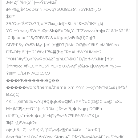
JvMZƒ˜%̶h{5”˜(—»ŸšIwk2//
ik\•~%gj$4OcDknN,>cwq?bUG8c߿3‘…»pYK6‡l{JO
$6™
39.‘Oe~’ŠA*Oz?R}p,Ħ7kix‚]dԀ[>‹&t_4`&HJ!/RKYiݯk(—
ŸC=†•’mޏeݯSVoŸsȻy~&k�EdD%ˍŸ:.”T”Zwwvtr\m|yrC˜&“MN͐2˜Š˜
-0•1[aacac“ˆ5y3RBVD’& #Kgadƒv‹l!d%(Ű)Gg[֏
SBͲrI“&yu?»52d&y–}‹q]!(c쁠B7@Mc:Oi7@e”6ftS ‹‹M8k%eo…
D‰Of†›6`†Y:2`6%ٶf”!‰䷦(bgERbALdW‚9HMMY?
™8Nˆ#yƒD‚«r‘‘ӱwRo0&2˜g(hLC’^š‹O˜D/]or!~V%iNr!‡r!‡r!
‡rŸr=xo:‡=f~LC™ŸG3Ÿ YD«o 0%\-wƒ˜y‰RR6|8wy%’#™y3—
Ÿss™|„_‘BH>1AC9C9C9
���PK�����!�g��
�����word/theme/theme1.xmlY‹7?ˆ;—xƒ?Mv“%(Œš ɻ1!P’S/…
BZz)C)
4K˜…„6#*ilt󱡡#~zYsƒ8Q)]q1o9w‡ƒB\h PY \“pG(D@G|œ@ˆxXc
HM)M’J!)z[+†Gˆ`(ޞNR”‰ :„)Ȑɬ‚w ‘9„�-Nqjq-DDlFn–
rKrݾר”5ˆm\>k}�c„K[†f@ɣEw^*›ŒfU%•5š^kPX·],x
Jk[J]^ƒ‚6Vo4jK2d
ojn„b&HZ)Hv.8b)K\;”ƒ10\v^$z돶8A0#tV—˜XœR“|
ǿ=yr@X`g^‡Oy/_ǿoŸzw_S(qp‚;4”LF$†Y‰vsA%cAE`o- \™vdϏ