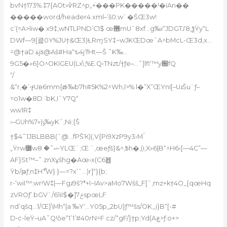
bvN†173%.‡7{AOt»ѷRZ^p„+ֿ���PK�����!�ïAn��
�����word/header4.xml–’š0;w`�ŠŒ3w!
c’(=A>liw� x9‡,wNTLPND’C
1$ œ޾mUˆ8xf…g‰i“JDGTƩ8,ѯŸy“L
DWf—9[큷0Y%JU†&Œ3)ȽRɱSY‡~wJKŒDœˆA^bMcL-Œ3d‚x…
=@†aD:ةjƽ@Aš#Ha“ԏ4j’fHt—Š ˜K‰…
9G5�»6}O^OKIGEU(Lx\,%E.Q‹TNzt/†ƒe–…˜]lfl‘™y԰fQ
“/
&“r,�’•ϝUв6mm{ǳ›‰b7h#5K%2^Wh‚l>% l�”X”ŒYnI[–UɹŠu`ƒ–
=o1w�8D ˸bK,IˆY7Q“
ww1R‡
›–GUh%ݹ(«7‰yKˆ‚Ni;{Š
†$4˜1JBLBBB(ˆ@…fPŠҠ)(‚V{Pi9XzP9y3›Mؐ
„Ÿrw߼wޝ˜� 8YLŒ`;Œ `‚œeƒš}&^‚߿h�,(i‚X»6|B“^H6‹[—4C”—
AF}St™–˜ znXұšhg�Aœ›x(C6䷐
Ÿb/թƒ;n‡Hޯ“W} }—=?x’ˆ…)r]“}{b;
r-‘wiI™:wr!W‡|—Fgɹ9š?*+I~IAv>aMo7Wšš_F[ˆ‚mz+k†4O_{qœHq
zVROƒ’.bGV`/61iI$�]7ݲspœLF
nd’qšq…1/Œ}\Mh“|a ‰Y‘…Y05p_2bU}ƒ™šs/OK_i}B“[-#
D•c-ÍeŸ–uA˜Q!ȍe“1’1’#40rN=F cz/“gF/}†p;Yd(Aڿ>ƒ:o+>