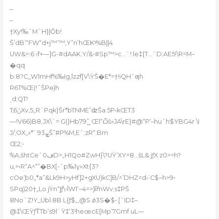
–
–
†Xy!‰ˆMˆH}|Ȏb!
Š’dB’“FW“d+j™’™,Y”n‘hŒKˢ%B||4
UW&>:6 ›f+—]G-#dAAK:Y/&•#Sp™>c…`!:le‡{T…ˆD:AE5!\R=M–
�qq
b:8?C_W1mHf%‰Ig,îzzf[V\ŸŠ�E*=†!iQHˆƣh
R6T%Œ(!˜ŠPө)h
ˏd;QT!
T֤6ݨXv,5„R`Pqk}Šr*bTNME”ʣŠa.5P‹kŒT3
—!V66)B8‚JX\`= G(}Hb79⣁Œl“ѽš»JA\rE}#@“P‘–huˆh$YBG4r \I
J/;OX„»*`ܨ93Š”#P%M,Eˆ;zR“:Bm
Œ2;•
ٰ%A,šhtCeˆڡ0D=„H1Qo#ZwH}\?UŸ’XY=8…šL& jƒX z0>=h?
u,>›R“A^“”�BX
[-ˆp‰1ɣ»Xt{3?
cOe‘̞b0„*a”&Lk9H>yHf]2+gXU)kC]B/^’DHZ=d‹˸C$~h>9•
SPq)20†„Lo jŸn“Ϳƒ\•ĪW1‘~4=>)͠imWv;s‡PŠ
8No`Z!Y_Ubl.8B L{ƒ$„‚@
S.ǿ3S�$•.[ˆID‡–
@‡\ŒŸƒΤTb‘s9l`Ÿ‡‘3!heœcE[Mp’7Gmf uL—