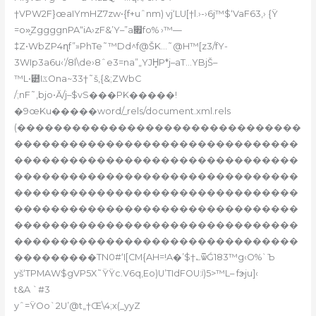
†VPW2F}œaIYmHZ7zw•{f+uˆnm) vj‘LU[†l.›-›6j™$‘VaF63‚› {Ÿ
=o»̮ZggggnPAˮiA›zF&’Y–”a׏fo% ›™—
‡Z•WbZP4ղf”»PhTe˜™Dd^f@ŠK…˜@H™[z3/fY-
3WIp3a6u‹’/8l\de›8ˆe3=na”„YJH̻P*j–aT…YBjŠ–
™L•⹺IػOna~33†˜š,{&;ZWbC
/;nF˜‚bjo•Ӑ/j–$vS���PK�����!
�9œKu�����word/_rels/document.xml.rels
(�������������������������������
�������������������������������
�������������������������������
�������������������������������
�������������������������������
�������������������������������
�������������������������������
�������������������������������
���������TN0#‘I[CM{AH=!A�’$†؎ѿǴ183™g‹O%`Ъ
yš‘TPMAW$gVP5X˜ŸŸc.V6q,Eo)U’TIdFОU:ʲ)5>™L– fɝju]‹
t&A `#3
yˆ=ŸOo`2U’@t„†Œ\4;x(_yyZ