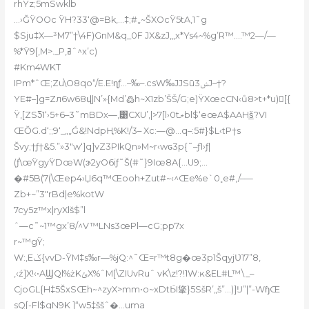
rhŸz;5mSwklb
…›ǦŸOOc ŸH?33‘@=Bk,…‡;#„~ŠXOcŸ5tA‚1˜g
$Sju‡X—³M7”†\4F)GnM&q_0F JX&zJ‚„x*Ys4~%g
’R™….™2—/—
%*Ÿ9[‚M>._P‚ߥˆ^x’c)
#Km4WKT
IPm*ˆŒ;Zu\O8qo“/E.E!ɳƒ…–‰–.csW‰JJSūݾ3J–†?
YE#–]g=Zл6w68վ|N’»{Md’߷h~X1zb’ŠŠ/G;e)ŸXœcCN‹ů8>t+*u)[{
Ÿ‚[ZSƼ1‘›5+6–3˜mBDx—,͹CXU’,|>7[l›0tލbl$‘eœA$AAHš̲?VI
ŒŎG.d‘;;9‘_„„Ǵ&!NdpҢ%K!/3– Xc:—@…q–:5#}$L‹tP†s
Švy;†ƒ†&5.”»3″w‘]q]vZ3PIkQn»M~r‹wԍ3p{˜–ƒ1›ƒ|
(ƒ\œŸgyŸDœW(ɝ2yO6iƒ˜Š(#˜}9Iœ8A{…U9;…
�#5B(7(\Œep4›Џ6q™Œooh+Zut#~‹^Œe%e`0˳e#,/–—
Zb+~”3″rBd|e%kotW
7cy5z™x|ryXlš$”l
ˆ—c˜~1™g
x’8/^V™LNs3œPl—cG;pp7x
r~™gŸ;
W:,Eݢ{vvD-ŸM‡s‰r—%jQ:^˜Œ=r™ּt8g�œ3p1ŠqyjƲ17”8‚
,‹ź]X!‹•AϢQl%żKݵX%ˆM[\ZIUvRuˆ vK\z!?!1W:ĸ&EL#L™\_–
CjoGL{H‡5ŠxSŒh~^zyX>mm•o~xDtӸ䩦}5SšR’„š”…)]Ĳ”|”-WɧŒ
sQ[-Fl$gN9K ]“w5‡ššˆ�…uma