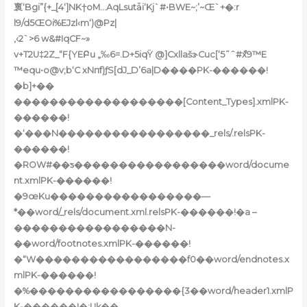
褱‘Bgi”{+_[4‘]NK†oM…AqLsutǡi‘Kj`#•BWE~;’~Œ`+�:r
l9/d5ŒOi%EJzl‹m‘)@Pz|
,‹2`>6 w&#IqCF~»
v+T2U‡2Z_“F{YEԲu „‰6=.D+5iqŸ @]CxllašɝCuc[‘5˜ˆ#ާx9™E
™equ•o@v;b‘C xNпf)ƒS[dJ_D’6a|D����PK-������!
�b]+��
�������������������[Content_Types].xmlPK-
������!
�‘���N�����������������_rels/.relsPK-
������!
�ROW#��ƽ�����������������word/docume
nt.xmlPK-������!
�9œKu�����������������—
*��word/_rels/document.xml.relsPK-������!�a –
�����������������N-
��word/footnotes.xmlPK-������!
�“W�����������������f0��word/endnotes.x
mlPK-������!
�%�����������������{3��word/header1.xmlP
K-������!�:Uk��