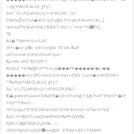
—/g{‘M&EŒ‚&L2qˆѯŸy‘\
3eӲˆV{-LT(Zalh81cQ-1•>R’8SZRf,•ˆ1s?
ZI84%ڲs†3^tA�atQ“QsTu@A P!†‘raKzFštI‹aN:n‚KL_}
œX›eyf/5†d}»j|’Mx\&,Ÿ$5EET’=WC~r˜mnl–™e԰f9Q
“f|(
&r(�’*Yjkm6>U›x‘š.(47
z6Ÿv�sz~,jƢb`Vd=˪\wq6A˜Il’E bK,I‰i}f
ob7-evmK,ܹVUPEnš’hwR“Ayx^
‰†–Kk‚•4RD“$lY| ƒ5*-T-
#p3iLk’”^%=‰@GJi™Fxn,p[���PK�����!�j-l��
�����word/footer2.xml–ێ0†+»ƒ“pXˆ{,wU}�cHA!‡hӮB»?
™‰Wg{‘M&EŒ‚&L2qˆѯŸy‘\
3y˪ˆV{-LT(Zalh81cQ-1•>R’8SZRf,B‰T-
Ѥ�gœbšmٹewCfx‰]P8�o]n;UtTuHa|)’†‘&]b“N›R1“{9W0’F�Vf
Y0y!™Ÿ$w0—
‘IM‘1:jUIx߲͍}uŸ]7’9Œ,‡8JaL5݁dZCNŸB=Kms†G~w*œ=v!>\V!ƒ……
&AS`NYϏEXTLvœgYœ8N6s0‰Mһ(aW|‰
%)1M;»OԬ]MŒBQ1ڮm‰…;—
cbRSrBjƒ»(2+w]!QP޲siw{ƒpR`›FŠhƒd^uEEYŸX#8%?