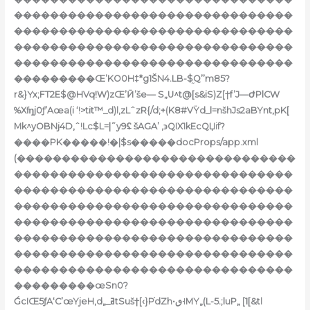
�������������������������������
�������������������������������
�������������������������������
�������������������������������
���������Œ’KO0H‡*g1ŠN4.LB-$֦Q’’m85?
r&}Yx;FT2E$@HVq!W)zŒ’Ӣ’še— S„U^t@[s&iS)Z[†f’J—ԺPlCW
%Xʩj0ƒ’Aœa(i ‘!>tit™_d)l,zLˆzR{/d;+(K8#VŸd_l=nšhJs2aBYnt‚pK[
Mk^yOBNj4D,ˆ!Lc$L=|˜y9ʢ šAGA’ ‚϶QIX1kEcQЏif?
����PK�����!�|$s�����docProps/app.xml
(�������������������������������
�������������������������������
�������������������������������
�������������������������������
�������������������������������
�������������������������������
�������������������������������
�������������������������������
���������œSn0?
ǴcIŒ5ƒA‘C’œYjeH‚d„_ߥtSuš†[‹}P֬dZh•ٯ˧MY„(L-5.;luP„ [1[&tl