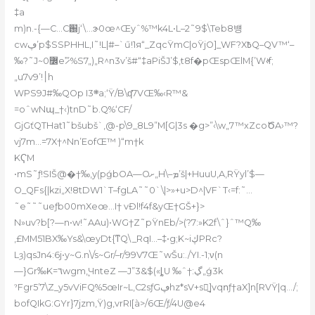
‡a
m)n.-{—C…C֐j‘\…ɝ0œ^Œyˆ%™k4L•L–2˜9$\Teb8뱽
cwڥ’p$SSPHHL‚I˜!L|#–`ű!1я“_ZqcŸmC|oŸjO]_WF?X߿Q–QV™‘–
‰?˜J~߼0e”̷’%S7„)„R^n3v’š#“‡aPiŠJ’$‚ּt8f�pŒspŒlM{’W‹ͮf;
„u7v9’!׀h
WPS9J#‰QOp I܍3a;‘Ÿ/B\ʠ7VŒ‰‹R™&
=oˆwNպ_†‹)tnD˜b.Q%‘CF/
GjGťQTHat1˜bšubš`,@-p\9_8L9”M[G|3s �g>”‹\w„7™xZcoԾA›™?
vj7m…=7X†^Nn’EofŒ™ )“m†k
KҀM
•mS˜ƒ!SIŠ@�†‰‚y(pǵbOA—Oށ„H\–ܡ’š|+HuuU,A,RŸyl’$—
O_QFs{|kzi„X!8tDW1`T–fgLA˜˜0`\|>»+u>D^|VF`T‹=f:˜…
˜e˜˜˜ueƒb00mXeœ…I† vĐl!f4f&yŒ†GŠ+}>
N»
uv?b[?—n•w!˜AAu)•WG†Z˜pŸnEb/>(?7:»K2f\ˆ}ˆ™Q‰
‚£MM51BX‰Ys&\œyDt{ͳQ\_RqI…–‡•
g;K~iڮPRc?
Lȝ)qsJn4:6j•y~G.n\/s~Gr/–r/99V7Œ˜wŠu:./YI.-1;ν(n
—}Gr‰K=٦wgmܾ,ЧnteZ —J”3&$(«ȴU ‰ˆ†:ڲ„ǵ3k
ˀFgr5’7\Z_y5vViFQ%5œIr~L,C2sƒGڥhz*sV+s̫]vqոƒ†aX]n[RVŸ|q…/;
bofQIkG:GYr}7jzm,Ÿ)g,vrRI[à>/6Œ/ƒ/4U@e4