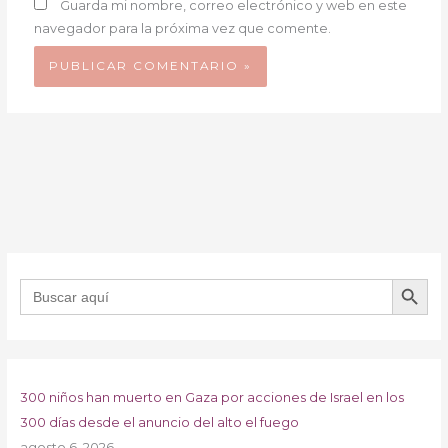
Guarda mi nombre, correo electrónico y web en este
navegador para la próxima vez que comente.
BOTÓN DE B
Buscar:
300 niños han muerto en Gaza por acciones de Israel en los
300 días desde el anuncio del alto el fuego
agosto 6, 2026