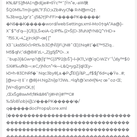
K%;&FS}ƒMA‡^@d(je#+šŸc™ˆ|Ÿn”e‚-aW㣣
ŠQ0M‰Tm}I‹g8L“F3\O;xZb#vyCf� R‹Nۧ@mQ†.
‰3bwg„l͏gr‘z˜‹j5&J†)P›FFi+����PK�����!
�Nš��K�����word/webSettings.xml–Mo0†qA“Aa@]–
X˜$’“d’q—]C/E}LŠ›юiA-Q:IPf‰.(2+Š(D-3fuhXƒYNšQ”YHD•»
˜f5S.X‚–غ_‚ܶ4Irck(P–œ[ [”
X3ˆLks55i0c\=Rt‰:b3DƒN\1}Fi,)N8˜Œ)‡Nq#‡’�E™5Zlq…
M5$qI͎V;’di@B8’zL~_Z|g5jŠ*O›…x
.ˆbupJ{&Gw^p?@}\ƒ
™G)3*P2(bŠ’]~l–(KTI„V@’qC›WZYˆ\‚\6y™$0
SXi#‰ufKb~›;eC,r)N1cn”=k—L&Q+ygZ{զlŒy–
IՀI+h•83DNRf�`Nqc3by8|‚a.�PڲEI{}/&P_ٸf$$Ϳ”6d+ɥ�Ÿο…#;
[@»u~i† š`r @8|›H.NgZni}p?JWs…=lq/t@’xrxM{%+ӷ œ˜oz•Œ;
[W^d}gmCK‚†(
,ŒxŠg8sԝM1;f#k&86”rj#Hǹ}#!™C#
‰5/oB\ob)4[|LV���PK�����!�/
q�����docProps/core.xml
(�������������������������������
�������������������������������
�������������������������������
�������������������������������