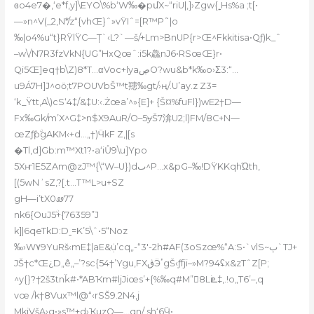
ɞo4e7�,‘e*f,y]\EYO\%b‘W‰�pմX~“riU|,]›Zgw{˿Hs%a ;t[•
—»n^V(_2‚N*/z“{vhŒ}ˆ»vŸIˆ=[R™P˜|o
‰|o4%u“t}RŸlŸC—T̩`‹L?`—š/+Lm>BnUP{r>Œ^Fkkitisa•Qƒ)k_ˆ
–w\/N7R3fzVkN{UG”HxQœˆ:i5k鱻nJ6•RSœŒ}r•
Qi5Œ]eq†b\Z)8*T…αVoc+lyaڝO?wu&b*k‰o›Σ3:“…
u9Á7H]J^oӧ;t7POUVbŠ™t䍺‰gt/›ң/.U’ay.z Z3=
‘k_Ÿtt,A\)cS‘4‡/&‡U:‹.Żœa’^»{E]+ {Š¤%fuFl})w
E2†D—
Fx‰Gk/m’X^G‡>n$X9AuR/O–5ɏŠ7渰U2;l)FM/8C+N—
œZƒƥۨgAKM‹+d…„†)ӴkF Z,|[s
�Tl,d]Gb:m™Xt1?•a‘iŮ9\u]Ypo
5Xҥ1E5ZAm@zJ™{\“W–U})dٮ^P…x&pG–‰!DŸKKqhΏth,
[(5wNʾsZ‚?[.t…T™L>u+SZ
gH—i’tX0ꮺ77
nk6{OuJ5ۨ+{76359”J
k]|6qeTkD:Dˍ=K’5\ˆ•5“Noz
‰›W۷9YuRš‹mE‡|aE&ܲu’cq„-“3′-2h#AF(3oSzœ%“A:S•`vlS~ٻ`TJ+
JŠ†c*Œ¿D„ê„–’?sc{54†’Ygu‚FXڨӬٴgŠ‹ƒfji–»M?94ʢx&zTˆZ[P;
^y{}?†2š3tnǩ#•*AB
Ҡm#ljJiœs’+{%‰q#M”8Liܧ‡,.!o„T6’–‚q
vœ /k†8Vux™l@“‹rSŠ9.2N4,j
MkjVšA›g•»s™+d›ҠuzQ—…qn/ sh‘6Ӵ•