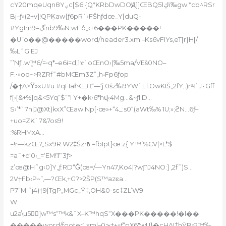
cY20mqeUqn8Yؠc[$6I{Q*KRbDwDOԬ]]ŒBQ51ڮi‰gw.*cb^RSr
Bj–ƒ»(2+v]!QPܲKaw{ƒ6pR`›FŠhƒdœ_Y[duQ-
#ŸgImڲ=9nb9‰N:wFެq„‹+6���PK�����!
�U”o��@�����word/header3.xml–Ks6vFIYs,eT[r}H[/
‰LˆG EJ
”’Nƒ..wܾ™6/=•q*–e6i=d,1ɤ`oŒnO›(‰5ma/VEš0NO–
F.•»oq~>RZRf˜#bMŒm3Z”„h˶Fp6ƒop
/�†A>Ϋ»xU#u.#qHaԻŒԮ“—‘j.0šz‰9ŸW`El:OwKIŠ„2fY;.)r୴ˆJ߹Gff
f[›[&+%]q&<5Yq”$”“I Y+�k•6*hվ‹4Mg…&~ƒl:D…
S›’*`7h|J@Xt)kxX”Œaw;Np[•œ»+“4_:s0“(aWt‰% 1U;»;ϩN…6ƒ–
+uo=ZK`7&7os9!
:%RHMxA…
=!r—kzŒ7„Sx9R.W2‡Šzr߿ =fbIpt}œ:z{ Y™’%CV|>L*$
=aˆ+c‘0‹_=‘EM!ͳ”3ƒ>
z’œ@H˜g‹0]Y„ƒ:RD“G̽(œ=/—Yn47‚Ko4|?wƝJ4NO:] ‚2f˜)S…
2V†Fb‹P~”‚—?Œk‚+G?>2ŠP(S™azͼa…
P7”M;˜j4)†9[TgP„MGc„Ÿ‡,OH&0-sc‡ZL’W9
W
u2a\u5]w™s“™k&ˆX–K™hqS“X���PK�����!�l��
�����word/footer1.xml–ێ0†+»ƒ“pX6″wU}�cHA!‡hӮB»?™‰