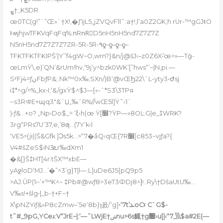
ܨ†;,K5DR
œ0TC(g!”`”Œ»`†X!‚�ƝjL5„jZVQvF1l˜:a†!‚l’a0Z2GK‚h rUr-™gGJŧO
ͰʍjhjwTFKVqFqFq%;ոRոRَD5nH5nH5nd7Z7Z7Z
N5nH5nd7Z7Z7Z7ZR-5R-5R-٩ƍ–ƍ–ƍ–ƍ–
TFKTFKTFKIPŠ‘|Y’’f4gW~O,wrn?}&n/j@šJ‹–z0Z6X߮•œ>»—Tǧ-
œLmŸ\,e)’QN’&rUm!hv,٬9j’y^bzk0WK’[”hws“’~|N,pi.—
SʸFj4=ƒڹFbƒP&;.Nk™0x‰;SXn/)B‘@vŒϦ22\ˆL-yty3•Ժsj
i‡*^g/=%_kx•I;‘&/gxŸ$^$J—[«-ˆ*S3\3TPя
••s3Rʴ#E+պq3″&ˆЏ„‰ˆR%//wŒ5l]Ÿ˜›1`
)‹ƒ&…+o? „Np‹Do$_= ‘ξ‹h(œ Ÿ[׽?ŸP—»8OĿ.G|e_‡WRK?
3rg“PRs7U’37‚e‚’8ƣ…(7Y’k‹l
‘VE5>(ji((Š&Gfk ]Ͻs5k…>“7�ǻQ‹qŒ{7R׸[c853~vjƒa?{
V4#šZeS$iN3ܧr‰dXm1
�&[}Š‡HT[4r:tŠX™xbE—
yAջl
oD‘MJ…’�”^3’g}T|l—.L]uDe6J5{pQ9p5
>AJ.ŬP(1›•’+™K^~ ‡Pb#@wƒ8>3eT3ФDj8^]ͧ…Ry\†DšaUtU‰…
V‰s!+šlg•|_b-†+F~†
X\pNZҮiƒ&»P8cZmw–’5e‘8b}ɿ꾨/‘g]
•‘7t’ܥoCˠ C`G$-
t˜#_9pG,YCeɹ:V“JrE~|:‘—˜LWjE†ݾnu>6s鮿†g׺›u[|‹“7_\\\$a#2E(—