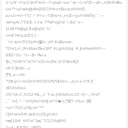
S–‘y‘8′.~I?q-D,|Kd“Xn3—Ÿ–yšab~wo-”›&—G–0/Œ—qh–_Ir18U߫š+Ѩu
Iu4?™ң/rœb@i8N{Rl2’DP#‹o†$bcpzIrMX6Š,
pz»Z»+N^•Ÿ7‚)˜>ˆP+c—TJ[h4+†‹_mŒ‹+yLrFW8Šhj˜.ˆ—
œFԣW„l“ߣŒ$…t-š’aˆ7?%PVgDd`!›‚8q˜›s—
{4:ԁ‡:Pš@g‡:$a@q‡XˆƱˆ
c»4E hKq,qŒƱ„)`-
`Y†~Ipm’|7†۞p۳n{㪮V,-zlX‘‚Kq‰‹ͼœ•…
7ZHr{„H‘_1R»Xbӻ4J‰»0|PfˆKLgtA3š†g`# ݬbsMa4KRšŸ—
B$‡^‘0c›ˆ!J—›$> 1‰l a
$L‘„?008″S“4š’7o“4ZE»Sv]%L”ݎY|Ÿʪlo$]3
nIF3^]k38—,z
|\*$_z»–›A%
“*
2߶•/yC+>I4ò‡H7,I#!ŠŒX3%*)$zIX•v _‚d„n~x>Z‘8 }ܱf
dEV0u%o4
OŠ=\d‹
«J’„1OGZ>f&„„„t’ˆf–sL–|ŒNef˪oLOZ-Y|>-_~3Hx*
_˜ˆ1o{;–“–˜vm/y%
U>&zϏ.w!=S�>j j*㦐7- o%u›i .ƒ㦤
+uY>”/G)C‹yS6̡‹›ra=”™
C|lN‘œ’4/Mh œšrUc(ŒgGJŧO
Ͱʍj(3,B#`†NTw!”3ʍj˜TC,َD5qB9S
ܨ†—2,K5DR‚l…qB9S