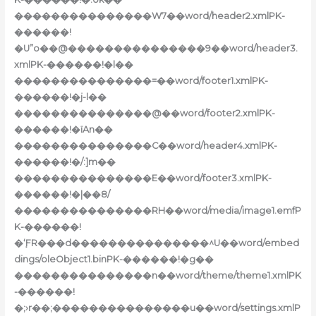
���������������W7��word/header2.xmlPK-
������!
�U”o��@���������������9��word/header3.
xmlPK-������!�l��
���������������=��word/footer1.xmlPK-
������!�j-l��
���������������@��word/footer2.xmlPK-
������!�ïAn��
���������������C��word/header4.xmlPK-
������!�/:]m��
���������������E��word/footer3.xmlPK-
������!�|��8/
���������������RH��word/media/image1.emfP
K-������!
�݀‘FR���d���������������^U��word/embed
dings/oleObject1.binPK-������!�g��
���������������n��word/theme/theme1.xmlPK
-������!
�;›r��;���������������u��word/settings.xmlP