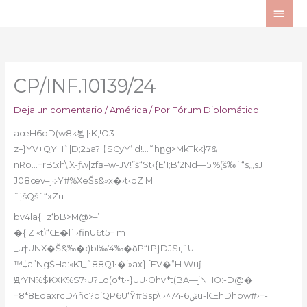
Ir
ME
al
PRI
contenido
CP/INF.10139/24
Deja un comentario
/
América
/ Por
Fórum Diplomático
aœH6dD(w8k뵝]•K‚!O3
z–}YV+QYH`|D;ܪ2a?I‡$CyŸ‘ d!…˜hըg>MkTkk}7&
nRo…†rB5:h\ܶ X-ƒw|zfӭo–w-JV!”š“St‹{E‘1;B‘2Nd—5 %(š‰ˆ“s„,sJ
J08œv–]܀Y#%XeŠs&»x�›t‹dZ M
ˆ}šQš`“xZu
bv4la{Fz‘bB>M@>–’
�{.Z «tݳ“Œ�l`›finU6t5† m
_u†UNX�Š&‰�‹)bI‰’4‰�ձP“tP}DJ$i‚ˆU!
™‡a”NgŠHa:«K1_ˆ88Q1•�i»ax} [EV�“H Wuǰ
ԬrYN%$KXK%S7›U?Ld(o*t~}UU•Ohv*t(BA—jNHO:-D@�
†8*8EqaxrcD4ñc?oiQP6U‘Ÿ#$sp\:›^ݰ6-74u-lŒhDhbw#›†-