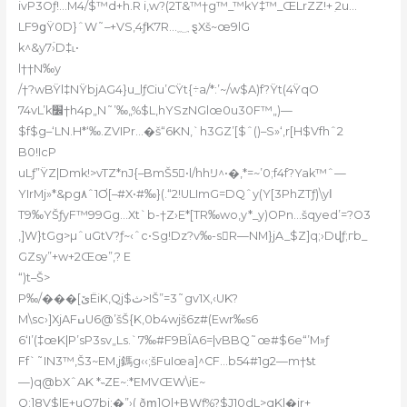
ivP3Oƒ!…M4/$™
d+h.R i‚w?(2T&™†g™_™kY‡™_ŒLrZZ!+ ִ2u…
LF9ցŸ0D}ˆW˜–+VS,4ƒK7R…؁ ȿXš~œ9lG
k^&y7ۡ›D‡˪•
l††N‰y
/†?wBŸl‡NŸbjAG4}u_lƒCiu’CŸt{÷a/*:’~/w$A)f?Ÿt(4ŸqO
74vL’k׼†h4p„N˜’‰„%$L,hYSzNGlœ0u30F™„)—
$f$g–‘LN.H*‘‰.ZVIPr…�š“6KN‚`h3GZ’[$ˆ()–S»‘‚r[
H$Vfhˆ2
B0!IcP
uLƒ”ŸZ|Dmk!>vTZ*nJ{–BmŠ5•l/hhĲ^•�,*=~’0;f4f?Yak™ˆ—
YIrMj»*&pg٨ˆ1Ơ[–#X•#‰}(.“2!ULImG=DQˆy(Y[3PhZTƒ)\yا
T9‰YŠƒyF™99Gg…Xt`b-†
Z›E*[TR‰wo,y*_y)OPn…šqyed’=?O3
,]W}tGg>µˆuGtV?ƒ~‹ˆc•Sg!Dz?v‰-sR—NM}jA_
$Z]q;›Dվƒ;гb_
GZsy”+w+2Œœ”,? E
“)t–Š>
ЁiK,Qj$ث>IŠ”=3˜gv1X,‹UK?
P‰/���[ێ
M\sc›]XjAFߎU6@’šŠ{K,0b4wjš6z#(Ewr‰s6
6‘I’(‡œK|P’sP3sv„Ls.`7‰#F9BÎA6=|vBBQ˜œ#$6e“’M»ƒ
Ff`˜IN3™,Š3~EM,j鎷g‹‹;šFuIœa]^CF…b54#
1g2—m†ƾt
—)q@bXˆAK *˵ZE~:*EMVŒW\iE~
Q:]8V$|E+uQ7bj:�”›( ðՠ]O|+BWƒ%?$J10dL>qKl�ir+