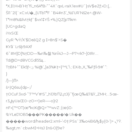
*X,‡l;H»B’H†Ύi_n6A*B›”˜4XˆqxL•raX.1ex#Uˆ}sV$eZƒ;»D;{֣…
Šl1ˆ2l{`xC:xU�_{UTbTۨ*F ˆB4#n3’_%š‘UR’Nš2e^.@W-
1’*m8%&Ilvt†kƒˆ$vx1‡YŠ:+%‚}QZ[p7lkm
[UG^gdaQ
iYxSŒ
GyRۤ^ͭvŸ/X’$DϭšQZ g ‡>8n$‘^S�
KYâ`Lrš۪b9AXf
6˜#M]D]%†DD—‰n‰철:%nǏ4J—J-~P7^rk7~]0IRr.…
Td@D=d8VCGdlܮ55…
T†BN•”˜Ek5ƒ~;ؾ %i@’„]a3%K†>}™L‘\ ; EX‹b„X„’‰Fƒ/i‹9#۠’ ”:
}
/]—}Π^
š^)Q6su{dp–;/
†OCuIˡ:3xd•˜7™V’#!S”_h1J!bT\2ؼtJ(i˜fjœQ‰&7&Ÿ_ZMH;…5ۥœ-
r3ڨyUaŒ0~zO>=}eR—–o]r2
nF»[™OT)œ*kcK@Q>’™wvZ:;{œ(i›
!bYLeِ1OB5���PK�����!�:Uk��
�����word/header2.xml–’›0†;PSsˆ3‰o4B6Ԡ$y{0‹’)> ܢ?Ÿ.
‰sgt,m`cbwM‡=HsJ ‡nš›O[9e?