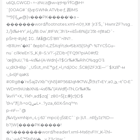
ušQLGWGD۽^~zNcz@w›q†Hp݁ŸfG@H=
`[0OAG#ˆš]vpSWNk ATVbe•ƒ‚.㐁IMS
™9}1{ص@}v���PK�����!�a –
�������word/footnotes.xml–n0†‚X# :)r3’Š„ˆHwnrZF?vsg…
J‚/]s‰HrY’‚ӥ{ڽfB.0w’,#IFW,’Jh‘š+»išŠvB%(|z’J5t-nƒ#aDˆ-
pŠH†•#ÿkƒ‚ ‡G…fȺꁦ@GŠ‘8R’‘>i1N?…
>B1lUm”�Kl˜ެœpb1‘»LZŠXqŸtzk=ͭSbX5{ShjՐ• %TYCŠGu–
nu`ci1k!eEn’S_K۪.8~S;V?’ހjZDb>[‘FQ9I?piA0#tf2
‘œ|j9uU,’?&~4s‰I‹(A›Wdn[«T$Gr‰K‰RihO%qgO’š
u:̼dXJHBp`„;UŠUt_mƸ’*g›ƒ„+l„r!dįJOc ‚ŠC8(lZFJŒ—
‘ˆ$XzlՐ-м
‹_š»š)FqaKš
#0Rg8�’rxŠaj‡VXb“YjN5}#P56&1qMK7W
ڱt9zT»EY;a0‚ێ,~ŧ”О›E˜
WDm9iiUsʪXN&~4sб‰“(AWdf[«TN,Gr‰K‰
\kvIŸ“+X„:Ÿkf^,ad$zq[`z80^Š[z,֎]cܻ9D$
\9‹v“Ⱦ{‚l1›=oQسL+…?yza„60X›Šnq™n
p–nF‹–˜@
j‰V(yxmNpn„‹L•j.6Jˆmpci(–jŠšEC˜`p-)U1.…nR[yJz?tD—
b?)W{����PK�����!
�%�������word/header1.xml–Ms6†vFIY_K–\’hl–
B»`wAŠ”*ŠN[W�._,y Z3c)†w:ˆ