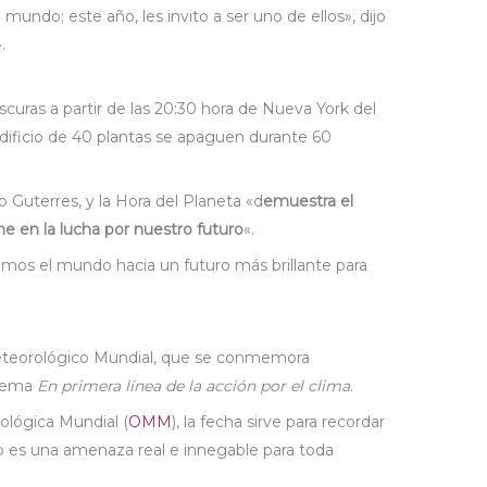
o mundo; este año, les invito a ser uno de ellos», dijo
.
curas a partir de las 20:30 hora de Nueva York del
edificio de 40 plantas se apaguen durante 60
o Guterres, y la Hora del Planeta «d
emuestra el
e en la lucha por nuestro futuro
«.
jamos el mundo hacia un futuro más brillante para
eteorológico Mundial, que se conmemora
 lema
En primera línea de la acción por el clima
.
ológica Mundial (
OMM
), la fecha sirve para recordar
 es una amenaza real e innegable para toda