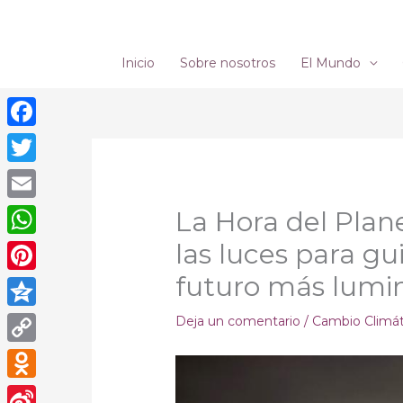
Ir
al
contenido
Inicio
Sobre nosotros
El Mundo
Facebook
Twitter
Email
La Hora del Pla
las luces para g
WhatsApp
futuro más lumi
Pinterest
Qzone
Deja un comentario
/
Cambio Climá
Copy
Link
Odnoklassniki