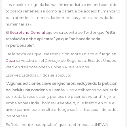
sostenible», exige «la liberación inmediata e incondicional de
todos los rehenes, así como la garantía de acceso humanitario
para atender sus necesidades médicas y otras necesidades
humanitarias».
El
Secretario General
dijo en su cuenta de Twitter que
“esta
resolución debe aplicarse” ya que “no hacerlo sería
imperdonable”.
Era la sexta vez que una resolución sobre un alto el fuego en
Gaza
se votaba en el Consejo de Seguridad. Estados Unidos
vetó en tres ocasiones y China y Rusia, en dos.
Esta vez Estados Unidos se abstuvo.
“
Algunas ediciones clave se ignoraron, incluyendo la petición
de incluir una condena a Hamás.
Y no estábamos de acuerdo
con toda la resolución y por eso no pudimos votar sí”, dijo la
embajadora Linda Thomas Greenfield, que insistió en que el
único camino para un alto el fuego será la liberación de todos
los rehenes.
Es “totalmente inaceptable” que Israel impida a UNRWA