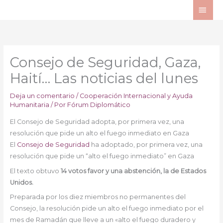
Ir
ME
al
PRI
contenido
Consejo de Seguridad, Gaza,
Haití… Las noticias del lunes
Deja un comentario
/
Cooperación Internacional y Ayuda
Humanitaria
/ Por
Fórum Diplomático
El Consejo de Seguridad adopta, por primera vez, una
resolución que pide un alto el fuego inmediato en Gaza
El
Consejo de Seguridad
ha adoptado, por primera vez, una
resolución que pide un “alto el fuego inmediato” en Gaza
El texto obtuvo
14 votos favor y una abstención, la de Estados
Unidos.
Preparada por los diez miembros no permanentes del
Consejo, la resolución pide un alto el fuego inmediato por el
mes de Ramadán que lleve a un «alto el fuego duradero y