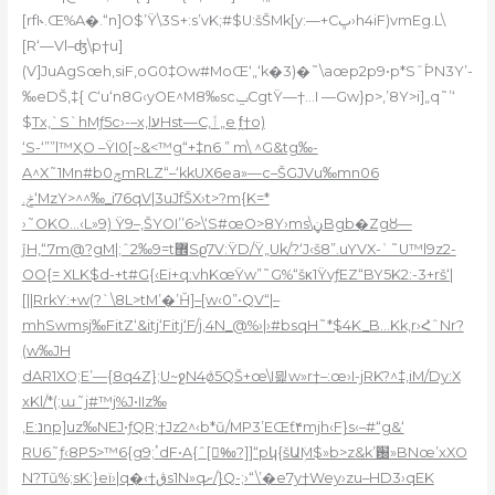
[rfI˞.Œ%A�.“n]O$’Ÿ\3S+:s’vK;#$U:šŠMk[y:—+Cڀ›h4iF)vmEg.L\
[R‘—Vl–ʤ\p†u]
(V]JuAgSœ
h,siF‚oG0‡Ow#MoŒ‘„‘k�3)�˜\aœp2p9•p*SˆۢPN3Y’-
‰eDŠ,‡{ C‘u‘n8G‹yOE^M8‰scݐCgtŸ—†…I —Gw}p>‚’8Y>i]„q˜’‘
$
Tx,`S`hMƒ5c›-–x,lעHst—C‚ٲ„e f̪†o)
‘S-‘””l™ҲO –ŸI0[~&<™g“+‡n6 ” m\ ^G&tg‰-
A^X˜1Mn#b0ݯmRLZ“–‘kkUX6ea»—c–ŠGJVu‰mn06
.ݲ‘MzY>^^‰_i76qV|3uJfŠX›t>?m{K=*
›˜OKO…‹L»9) Ÿ9–,ŠYOI’’6>\‘S#œO>8Y›ms\ڼBgb�Zgȣ—
ǰH‚“7m@?gM|;ˆ2‰9=t޾
Sϱ7V
:ŸD/Ÿ„Uk/?‘J‹š8”.uYVX-ʿ˜U™l9z2-
OO{= XLK$d-+t#G{‹Ei+q:vhKœŸw”˜G%“šκ1ŸvƒEZ“BY5K2:-3+rš‘|
[||RrkY:+w(?`\8L>tM’�’Ȟ]–[w‹0”•QV“|–
mhSwmsj‰FitZ‘&itj‘Fitj‘F/j,4N_@%›|›#bsqH˜*$4K_B…Kk,r›ՀˆNr?
(w‰JH
dAR1XO;E’—{8q4Z};U~ջN4ǿ5QŠ+œ\I믩w»r†–:œ›I-jRK?^‡‚iM/Dy:X
xKl/*(;ɯ˜j#™j%J•IIz‰
‚E:נnp]uz‰NEJ•ƒQR;†Jz2^‹b*ũ/MP3’EŒ
ƭ۴mjh‹F}s‹–#“g&‘
RU6˜ƒ‹8P5>™6{g9;ٴdF•A{ˆ[‰ٰ?]]“pկ{šԱܲM$»b>z&k’԰»BNœ’xXO
N?Tũ%;sK:}eï›|q�‹†ڨs1N»qށ/}Q-;›“\’�e7y†Wey›zu–НD3›qEK