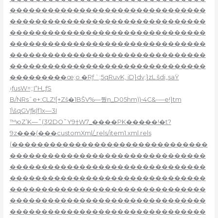
�������������������������������
�������������������������������
�������������������������������
�������������������������������
�������������������������������
�������������������������������
���������œ;o �Rƒ `;5qRuvK, iD}dv;}zL.šdi„saŸ
›ƒusW=;;I“H_ƒS
B/NRsˆe+:CLZ![+Zš�1BŠV%—쭸n_D05hm))•4C&-—e!}tm
1\šqGVƒk(f1x—3I
™юZ’K—˜(3!2DO˜Y9†W7_����PK�����!�t?
9z���(���customXml/_rels/item1.xml.rels
(�������������������������������
�������������������������������
�������������������������������
�������������������������������
�������������������������������
�������������������������������
�������������������������������