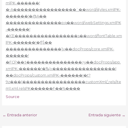
mlPK-������!
�•A�����������������`��word/styles.xmlPK-
������!�@A��
���������������pq��word/webSettings.xmlPK
-������!
�lŒ�����������������s��word/fontTable.xm
lPK-������!�ƒ[Š��
���������������}v��docProps/core.xmlPK-
������!
�FCP��†���������������>y��docProps/app.
xmlPK-������!�‰)»�����������������|
��docProps/custom.xmlPK-������!�t?
9z���(�����������������customXml/_rels/ite
m1.xml.relsPK������F��%����
Source
←
Entrada anterior
Entrada siguiente
→