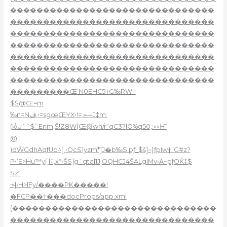
�������������������������������
�������������������������������
�������������������������������
�������������������������������
�������������������������������
�������������������������������
�������������������������������
���������Œ’N0EHC5†G‰RW†
$Š@Œ=m
‰n=Nڤ‚•=sgœŒYX•!=‚»—J‡m:
(k\U`ˆ$ˆEnm,Š!Z8W[Œ۞wh/r“qC3?|O%q50,:»»Ҥ
@
)dŴGdhAqfUb^[˲•QcS1yzm*]J�b‰S.pƒ_$š]~}ƒpIw†”G#z?
P•‘E>Hu™y[ |‡,x*›ŠS]g`qta|1J;OQHCJ4ŠALglMv›A~pf̭OǨ‡$
Sz“
~̶]›H>lFy/����PK�����!
�FCP��†���docProps/app.xml
(�������������������������������
�������������������������������