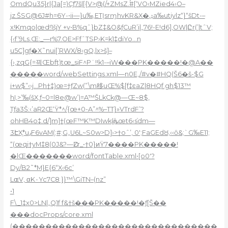
OmdQu35}r|{Ja[=)Cƒ7š|[{V>@(/+ZMsZ.ۢ#[‘VO‹MZied4›O–
jz.ŠSG@6J#h=6Y-•ii—}u‰,ETĮsrɱhvKR&X�ۺa‰utiylz“}“š
Dt-–
x!Kmqo|œd!1šjY +v•B%qˆ}bZ‡&O&ƒCuR’i|„76!-E!d6]‚OW|Ըr(’|tˆV;
{‹f’9Ls.Œ:_—r%7.OE>FfˆTSP›K=k1‡diYo…n
u5C]gƒ�X˜nui[’RWX/8‹gQ‚lx>š]–
{›,zqG{=끡Œbft)tœ_siF^P¨!!k1-–iW���PK�����!�@A��
�����word/webSettings.xml—n0E‚/#v�#HQ(Š6�š-$G
i+w$”‹›j…Ph†‡)œ=†ƒZw(”\m移uŒ%$[f‡ͼaZ|8HQf.­gh$13™
hI,>’‰(šX‚ƒ~0=l8e@w’)=A™ŠLkCk@—Œ~8$‚
Tƒa3Š:‹’aR2Œ‘Ÿ*^/{œ+0-A”^%–TT}»VTrdF’?
ohHB4o‡.d/]m]†(œF™K™DIwk(ܞœt6‹sֿdm—
3ԷXֱ*u٫F6vAM(;#;G„U6L~S0w>D]›>†oˆ’, 0′;FaGEdȢ,‹‹ȏ&;`G‰E11;
“(œqi†yM‡8(0J&?—Ǳr_•†0}ͷŸ7����PK�����!
�lŒ�������word/fontTable.xml•[o0′?
Dy/B2˜*M}E{6“X‹6c’
LɶV‚ αK۰Yc7C8 }}™\GiTN–(nz”
•1
F\_1‡x0>LN|„Q1f f&†š���PK�����!�ƒ[Š��
���docProps/core.xml
(�������������������������������