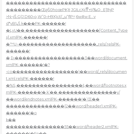
�������������������������������
���������ŒϱŠ0hoœPK)t;JGILcXji߾+t(‰Q…E]1hjP
>N~jŠ.G{J D60‹o,W”0–H9X)ctl’_u“ƒ|P=;6w#w E…v
d*yB1ߪŠ k���PK-������!
�LyU��.�������������������[Content_Type
s].xmlPK-������!
�™U~��������������������_rels/.relsPK-
������!
�;‡»������������������3��word/document.
xmlPK-������!�?
•co�����������������)��word/_rels/documen
t.xml.relsPK-������!
�%S,�����������������š,��word/footnotes.x
mlPK-������!�.k’�� ���������������y/
��word/endnotes.xmlPK-������!�’Œ��
���������������{2��word/header1.xmlPK-
������!�o
k��
���������������55��word/header2.xmlPK-
������!�Fn��