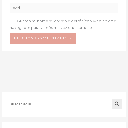
Web
Guarda mi nombre, correo electrónico y web en este
navegador para la próxima vez que comente.
BOTÓN DE B
Buscar: