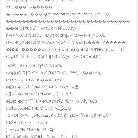
^+‹.L���PK�����!
�Z&���U���(�customXml/itemProps1.xml $�(
�������������������������������
��œj0†ƒƒudZ””`WqClc>‡N“U3wƒv–
n›RVNہOB“Šup7Uˆ»D5*ƒRCzm|8P˜c^—‡»›s[r7L`08
rTF„›•My#bB?Z( Ͳ=‘K›73A~V}5-7}›˜O uEV{E���PK�����!
�l��T�����word/numbering.xml\َ6}/01‘H6:)[›š}œmd{?
OgJR’iR$n6—#{/G›(P–I|3~‡›oW(/x…IŒnO(/Omt‡2
-W/Š]_n»‹zn&br»Šj5-C!c› mC4
wnj�(S jRۢ†PdEar>»v“@43D–šJ»…™†1.L>5��>Yn…
mtœ@0jœrWN0�XoP`mW
o卣D$({Š·YM[
;@ǎB^[H^Hʻ‹‹Ÿ٧7
Y6^/鸳
4(]A,$nG¹=scO*]T@WRJ,IE)DG.Y)*+
ejB!z?�лd^“’“!˺1ˆ+-PCKcašvͦ01|‰mŸ‹ҳ›wiV’‰us?
n$So5DNѽ‡MSQ”c7C)YC@ŒG
1OYOhXϻ*+• ,ݽ»!qu6ܣv&M3V{&> &DH:›Ÿ?B„1ջ&”›F:LƒŸ?
u1‹Š8L٪#)^TYT.˜Eœm
)˜EEœ#NR’L/uMu-™—‡j…
k?^Uq@~%»; WJ{t]^=O‘{w‚L–G:]v…ͱI;„Ÿ.