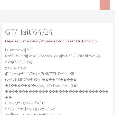
Ir
ME
al
PRI
contenido
GT/Haiti64/24
Deja un comentario
/
América
/ Por
Fórum Diplomático
l„C kxVW wi;] /C˜
uzw.\uꎏCsŸN{[WovkˏY5NvͽWtWO›[6cl„?l˜Œ?N4Ÿhb‰M.4y…
ZW@5e Š49aSg!
y“uooznŸœ~
j]?;`„IH>a+™-=V7Ӽʢ뷶M]7n6bT7Ph5Y+*~‡´Œ-
rbA”q$.EBƒ0PrH`)Cw`����PK�����!
�$������(�customXml/item1.xml $�(
�������������������������������
��
0D%ݦz)m D„*x’6–$ŠA/8o
SnŸŠ`˜*Xf9$ͽ‚y؀QQ,V@ۺŠ–^c-
Z6loͩɮ•K01i‡BU08R=S!)u{bŠ~”F!ELg