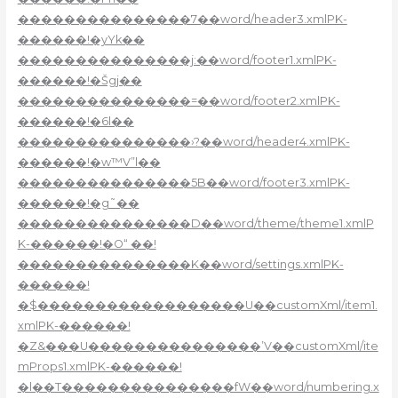
���������������7��word/header3.xmlPK-
������!�yYk��
���������������j:��word/footer1.xmlPK-
������!�Šgj��
���������������=��word/footer2.xmlPK-
������!�6l��
���������������›?��word/header4.xmlPK-
������!�w™V”l��
���������������5B��word/footer3.xmlPK-
������!�g˜��
���������������D��word/theme/theme1.xmlP
K-������!�O“ ��!
���������������K��word/settings.xmlPK-
������!
�$������������������U��customXml/item1.
xmlPK-������!
�Z&���U���������������’V��customXml/ite
mProps1.xmlPK-������!
�l��T���������������fW��word/numbering.x