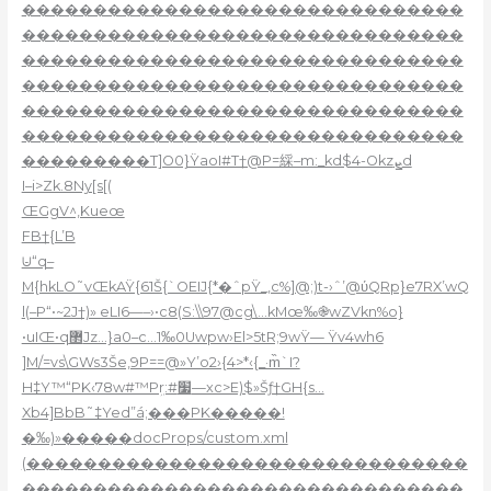
�������������������������������
�������������������������������
�������������������������������
�������������������������������
�������������������������������
�������������������������������
���������T]O0}ŸaoI#T†@P=綵–m:_kd$4-Okzܨd
I–i>Zk.8Ny[s[(
ŒGgV^‚Kueœ
FB†{L’B
⩁“q–
M{hkLO˜vŒkAŸ{61Š{`OEIJ{*�ˆpŸ_‚c%]@;)t-›ˆ’@ύQRp}e7RX’wQ
l(–P“•~2J†)» eLI6—–›•c8(S:\\97@cg\…kMœ‰֎wZVkn%o}
•uIŒ•q޲Jz…}a0–c…1‰0Uwpw›El>5tR;9wŸ— Ÿv4wh6
]M/=vs\GWs3Še,9P==@»Y’o2›{4>*‹{_·m̏`I?
H‡Y™“PK‹78w#™Pܹr:#׷—xc>E)$»Šƒ†GH{s…
Xb4]BbB˜‡Yed”á;���PK�����!
�‰)»�����docProps/custom.xml
(�������������������������������
�������������������������������