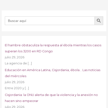
BOTÓN DE B
Buscar:
El hambre obstaculiza la respuesta al ébola mientras los casos
superan los 3200 en RD Congo
julio 29, 2026
La agencia de
[…]
Educación en América Latina, Cisjordania, ébola… Las noticias
del miércoles
julio 29, 2026
Entre 2020 y
[…]
Cisjordania: la ONU alerta de que la violencia y la anexión no
hacen sino empeorar
julio 29, 2026