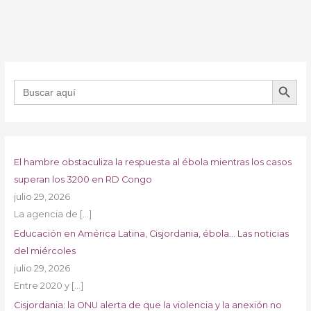
BOTÓN DE B
Buscar:
El hambre obstaculiza la respuesta al ébola mientras los casos
superan los 3200 en RD Congo
julio 29, 2026
La agencia de
[…]
Educación en América Latina, Cisjordania, ébola… Las noticias
del miércoles
julio 29, 2026
Entre 2020 y
[…]
Cisjordania: la ONU alerta de que la violencia y la anexión no