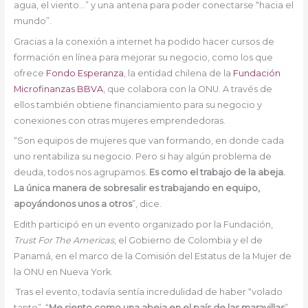
agua, el viento…” y una antena para poder conectarse “hacia el
mundo”.
Gracias a la conexión a internet ha podido hacer cursos de
formación en línea para mejorar su negocio, como los que
ofrece
Fondo Esperanza
, la entidad chilena de la
Fundación
Microfinanzas BBVA
, que colabora con la ONU. A través de
ellos también obtiene financiamiento para su negocio y
conexiones con otras mujeres emprendedoras.
“Son equipos de mujeres que van formando, en donde cada
uno rentabiliza su negocio. Pero si hay algún problema de
deuda, todos nos agrupamos.
Es como el trabajo de la abeja.
La única manera de sobresalir es trabajando en equipo,
apoyándonos unos a otros
”, dice.
Edith participó en un evento organizado por la Fundación,
Trust For The Americas
, el Gobierno de Colombia y el de
Panamá, en el marco de la Comisión del Estatus de la Mujer de
la ONU en Nueva York.
Tras el evento, todavía sentía incredulidad de haber “volado
tanto”. “
Me siento como una abeja en el país de las maravillas
”,