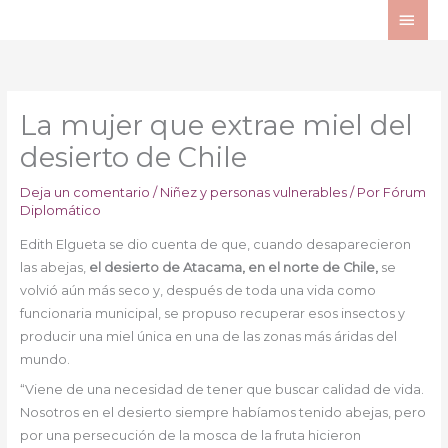
Ir
ME
al
PRI
contenido
La mujer que extrae miel del
desierto de Chile
Deja un comentario
/
Niñez y personas vulnerables
/ Por
Fórum
Diplomático
Edith Elgueta se dio cuenta de que, cuando desaparecieron
las abejas,
el desierto de Atacama, en el norte de Chile,
se
volvió aún más seco y, después de toda una vida como
funcionaria municipal, se propuso recuperar esos insectos y
producir una miel única en una de las zonas más áridas del
mundo.
“Viene de una necesidad de tener que buscar calidad de vida.
Nosotros en el desierto siempre habíamos tenido abejas, pero
por una persecución de la mosca de la fruta hicieron