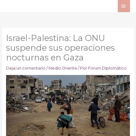
Ir
ME
al
PRI
contenido
Israel-Palestina: La ONU
suspende sus operaciones
nocturnas en Gaza
Deja un comentario
/
Medio Oriente
/ Por
Fórum Diplomático