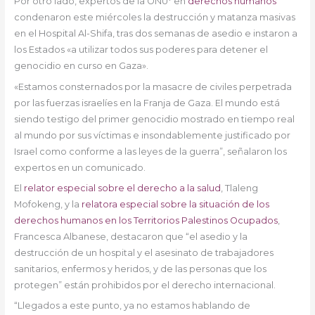
Por otro lado, expertos de la ONU* en
derechos humanos
condenaron este miércoles la destrucción y matanza masivas
en el Hospital Al-Shifa, tras dos semanas de asedio e instaron a
los Estados «a utilizar todos sus poderes para detener el
genocidio en curso en Gaza».
«Estamos consternados por la masacre de civiles perpetrada
por las fuerzas israelíes en la Franja de Gaza. El mundo está
siendo testigo del primer genocidio mostrado en tiempo real
al mundo por sus víctimas e insondablemente justificado por
Israel como conforme a las leyes de la guerra”, señalaron los
expertos en un comunicado.
El
relator especial sobre el derecho a la salud
, Tlaleng
Mofokeng, y la
relatora especial sobre la situación de los
derechos humanos en los Territorios Palestinos Ocupados
,
Francesca Albanese, destacaron que “el asedio y la
destrucción de un hospital y el asesinato de trabajadores
sanitarios, enfermos y heridos, y de las personas que los
protegen” están prohibidos por el derecho internacional.
“Llegados a este punto, ya no estamos hablando de