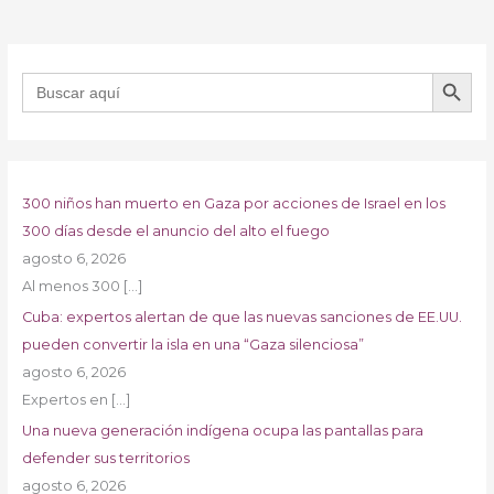
BOTÓN DE B
Buscar:
300 niños han muerto en Gaza por acciones de Israel en los
300 días desde el anuncio del alto el fuego
agosto 6, 2026
Al menos 300
[…]
Cuba: expertos alertan de que las nuevas sanciones de EE.UU.
pueden convertir la isla en una “Gaza silenciosa”
agosto 6, 2026
Expertos en
[…]
Una nueva generación indígena ocupa las pantallas para
defender sus territorios
agosto 6, 2026