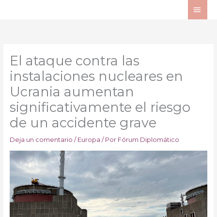
Ir
ME
al
PRI
contenido
El ataque contra las
instalaciones nucleares en
Ucrania aumentan
significativamente el riesgo
de un accidente grave
Deja un comentario
/
Europa
/ Por
Fórum Diplomático