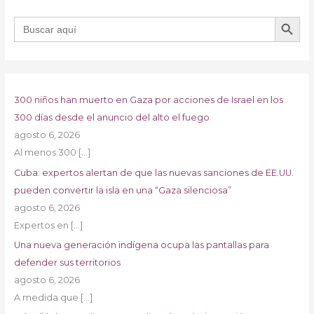
BOTÓN DE B
Buscar:
300 niños han muerto en Gaza por acciones de Israel en los
300 días desde el anuncio del alto el fuego
agosto 6, 2026
Al menos 300
[…]
Cuba: expertos alertan de que las nuevas sanciones de EE.UU.
pueden convertir la isla en una “Gaza silenciosa”
agosto 6, 2026
Expertos en
[…]
Una nueva generación indígena ocupa las pantallas para
defender sus territorios
agosto 6, 2026
A medida que
[…]