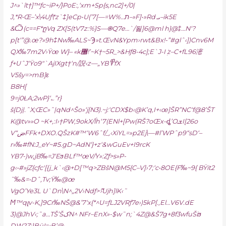
J^»`ît†]™ƒc~iP+/}PoE:,‘xm+Sp{s‚nc2]+/0|
J‚*R•Œ–’x\4Uƒ\*z`‡]eCp•U(’7[—=W%…ת–»F]•»Rd ܝ–ik5E
&Ѽ(c==F*ըVq ZX[S(tV7z:%}S—֎Q7e…`/됧]6@ml h
}@‡…N‘?
p[t‘”@.œ?»9h‡Nw‰ALS~Ϡ»t.ŒvN&Ypm›rwt&Bx!-”#glˆ‹])Cnv6M
QX‰7m2V›Ÿœ W}– «k޼!’~K†~5R_>&Hƒ8-4c];E`J-Iܲ z–C+fL96滵
ƒ+UˆJ‘Ÿo9″`AjIXgt†‘n/誽‹z—„YB߾fX
V5šy=>mB]ε
B8H[
9=j0ȽA;2wP}‘؎”r}
š{Dj|.ˆX;ŒC»ˆ|qNd^Šo»‘j[N3).~j:‘CDX$b‹@K’q,I+‹œ]ŠR”NC‘f@8’ŠT
K@tv»»O ~K+‚:I›†PW,9okX/ĺh‘7(ENl+[Pw(RŠ?oŒx–ȡ’OܫI[26o
V“ضFFk+DXO.QŠzK#™‘W6ˆf/_‚‹XiYL=»p2Ej\—#l’WPˆp9“sD‘–
r»‰#fN:J_eY~#5.gD~AdN‘}+z‘&wGuEv+I9rcK
YB7-)w‚jB‰=J‘EϧBLf™
œV/Y»:Zƒ>s»P-
g‹•#»jZ{cƒc'[{j_k`‹@+D[™q>ZBšN@M5{C–V]›7;‘c•8OE{F‰~9{ BŸit2
˜‰&=•Dˆ‚Tv;Ÿ‰@œ
VgO’Ye3L U`Dn\N^
„2V›Ndƒ>ޮ›Ujh]lK‹˜
Ϻ™qլv-K,]9Cr‰NŠ@&’7‘x{*^U=ƒLJ2VRƒ7e›)5kP[.‚El…V6V.dE
3)@JhV‹;˜a…TŠ’ŠکN^ NFr–EnX»-$w˜n;`4Z@&Š7g+8f3wfuŠiϧ
DW?Z;}Bü!=‹B’@