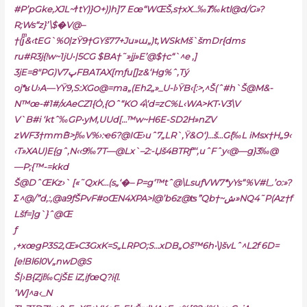
#P’pGke‚XJL~ϯtY)}O+))h]7 Eœ“WŒŠ,s†xX…‰Ⱦ‰ktl@d/G»?
R;Ws“z}’\$�V@–
†(jͫ&‹tEG`%0|zŸ9†GYš77+Ju»ɯ„)t‚WSkMš`šmDr{dms
ru#R3j{!w~1jU•|5CG $BA†˜»jj»E’@$†c“`^e ,]
3jE=8″PG)Vپ7FBATAX[mƒu[]z&‘Hg%ˆ,Tý
oj*ʁU›A—YŸ9‚S:XGo@=ma„(Eh2„»_U-l›ŸB‹[:>‚^Š(ˆ#h`Š@M&-
N™œ-#1#/xAeCZ1{Ȯ‚{Oˆ“KO 4\‘d=zC%L‹WA>KT
•V3\V
V`B#i ‘ktˆ‰GP•yM‚UUd[…™w~H6E-SD2H»nZV
zWF3†mmܶB>j‰V%›:ҽ6?@IŒ›uˆ7„LR`‚Ÿ&O‘)…š…G{‰L iMsx†H„9‹
‹T»XAU)E{gˆ,N‹‹9‰7T—@Lx`–2:-Џš4BTRƒ“‘,uˆF
ˆy‹@—g}3‰@
—P;{™-=kkd
Š@DˆŒKz›` [«˜QxK…(s„‘�– P=g‘™tˆ@\LsuƒVW
7*yYs“%V#l_.’o:»?
Σ^@/”d‚:,@а9ƒŠPvF#oŒN4XPA>l@’b6z@ʦ”Qb†~ش»NQ4˜P(Az†f
Lšf=]g`}ˆ@Œ
ƒ
‚+xœgP3S2‚Œ»C3GxK=S„LRPO;S…xDB„Oš™6h•\)švLˆ^L2f
6D=
[e!Bl6l0V„nwD@S
Š|›B{Zji‰CjŠE iZ‚iƒœQ?i{l.
’W]^a‹_N