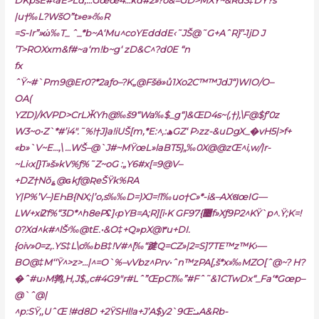
DKpšE#‹aE>Ld,…Gœœ4…kd#2»?o&=GD>MXY~&Rd3‡DŸ?š
|u†‰L?WšO”t»e»‹‰R
=S-Ir”»ώ‰T_ ˆ_*b~A‘Mu^coYEdddE‹˜JŠ@˜G+AˆR}”̵1jD J
’T>RОXxm&f#~a‘m!b~g‘ zD&C^?
d0E “n
fx
ˆŸ~#`Pm9@Er0?*2aƒo–?K„@Fšӫ»ů1Xo2C™™JdJ“)WIO/O–
OA(
YZD)/KVPD>CrLӁYh@‰š9“Wa‰$_g“)&ŒD4s~(,†),\F@$ƒ’0z
W3
~o•Z`*#’i4″.˜%!†J}a!iUŠ[m,*E:^,:ھGZ‘ P›zz-&uDgX_�vH5|>f+
«b»`V~E…,\ …WŠ–@`J#~MŸœL»laBT5}„‰0X@@zŒ^i‚w/|r-
~Li‹x[}T»š»kV%ƒ%˜Z~oG :„Y6#x[=9@V–
+DZ†Nŏ؏@ɢkƒ@ƦeŠŸk%RA
Y|P%’V–)EҺB{NX;|’o,
s‰‰D=)XJ=!1‰uo†C»*-i&–AXଷœIG—
LW+xi2̎f%“3D*^h8ePʢ]‹pYB=A;R][i•K GF97{޴f»Xƒ9P2^KŸ`p^.Ÿ;K=!
0?Xd^k#^lŠʴ‰@tE.•&O‡+Q»pX@٣u+DI.
{oiv»0=z‚.YS‡L\o‰bB‡!V#^[‰“踺Q=CZ»|2=S]7TE™z™K›—
BO@‡M‘‘Ÿ^>z>…|^=O`%–vVbz^Prv•ˆn™zPA[‚š*x»‰MZO[ˆ@~? H?
�ˆ#u›M鹁‚H‚J$‚,с#4G9″r#Lˆ”ŒpC1‰”#Fˆ˜&1CTwDx“_Fa‘*Gœp–
@`ˆ@|
^p:SŸ‚,UˆŒ !#d8D +2ŸSHl!a+J’A$y2`9Œ
:ܝA&Rb-