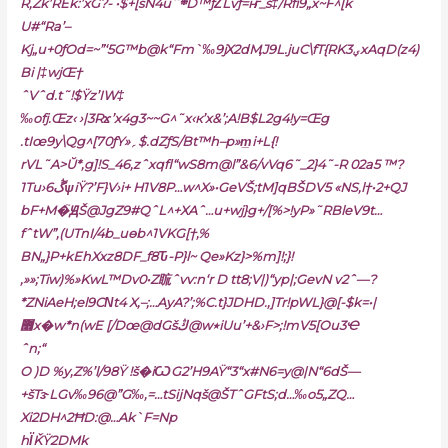
R,Zk’REk:’xG?- •$+[sN4uˆ܍D™ƒZ͐Lvƒ=ҥ_š‡/Rfí9„x~F^[k
U#“Ra’–
Kj„u+0ƒOd=~”‘5G™b@k“Fm`‰9jX2dӍJ9L.juC\fT{RK3ؠxAqD(z4)
Bi |‡wjŒ†
ˆVˆd.t˜!$Ÿz’IW‡
‰ofj.Œz‹ ›|3Rϫ’x4g3~~G^˜x‹к’x&’;A!B$L2g4!y=Œg
.tIœ9y\Qg^[70ƒY»؍$.dZƒS/Bt™h–p»m̲i+L{!
rVL˜A>Ŭ*,g]!S_46,zˆxqfl“wS8m@l”&6/vVq6˜_2}4˜-R 02a5 ™?
1Тu›6ڴѱiŸ?’F}V›i+ H1V8P…w^X»•GeVŠ;tM]qBŠDV5 «NS‚l†•2+QJ
bF+M�֮ԬŠ@JgZ9#QˆL^+XAˆ…u+wj}g+/[%>!yP»˜RBleV9t…
fˆtW”‚(UTnI/4b_uөb^1VKG[†,%
BN„}P+kEhXxz8DF_f8Ԏ-P}l~ Qe»Kz}>%m]!;}!
‚»»;Tiw)%»KwL™Dv0•Z䀮ˆvv:n‘r D tt8;V|)“yp|;GevN v2ˆ—?
*ZNiAeH;el9CΝt4 X,–;…AyA?’;%C.t}JDHD.,]Tr!pWL}@[-$k=•|
޻x�w*n(wE [/Dœ@dGšڭ@w٭iUu’+&›F>;!mV5[Ou3Ҽ
ˆn;“
O )D %y‚Z%’l/98Ÿ !š�iѠG2’H
9AŸ“3“x#N6=y@|N“6dŠ—
+šTɝLGv‰96@”G‰,=…tSĳNqš@ŠTˆGFtS;d…‰o5„ZQ…
Xi2DH^2ĦD:@…Ak`F=Np
hΪǨŸ2DMk