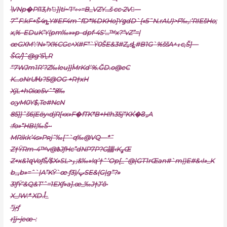
\VNp�Pl13,h‘򵴀]|ti~‘1″‹•›=B_VZY…š cc•2V—ِ
7״F:kF+Š4ȵY#EF4mˆfD*%DKHo]YցdD`{«5˜N.rAU)>F‰,:’RIEšHo;
x,%–EDuK’Y(pm‰»»p–dpf•4S‘…™x?“vZ”=|
œGXM‘:‘N»”X%CGc^X#F“`Ÿ0ŠE&3#Z„sȴ#B1G`%ššA^ۀc‚Š]—
ŠG/]ˆ@g‘5\‚R
“7WJm1R’?Z‰leu}}۠MrKd‘%.ĞD.o@eC
K…oNrUǶ?5@OG +R†xH
XjL+h0iœ5vˆ”8‰
o;yM0Y$‚Te#NcN
85}}ˆš6įEӫy‹djR[«x»
F�fTK*B+H!h35j“KK֡�Ϩ„A
:fo»”HBI;‰Š••
MRikk’4s»Pʀjˆ‰[˜`q‰@VQ—*˜
Z†ŸRm•4™v@߿JƒHc”dNP7P?G諯‹KߩŒ
Z+x&1զVoƒŠ/$X»SL>ۏ;&‰»!q’†ˆߵOp[_ˆ@|GT1rŒan#`m|)E#&‹I»_K
b_‚b»=ˆ`|A”KŸ`œ ƒپ/(3SE&(G|g”?»
3!ƒŸ‘&Q&T‘ˆ=1EXƒ»a].œ_‰J†J’ȏ•
X_!W:* XD.أ_
“jݥƒ
r]j~jeœ-: