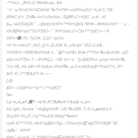
‹™AU)…,.ƒ6FLd‚’!B6X6.qa…#A
˜r!.ˆu/3mEHs“AD6Xi#ˆ‰7vl‘Fΰ+‹vd3Wvy‡O~%,(4″L•T{E
ƒRMC–ƒ~t`DX‰•4vF›sJtxWs»…Š@ΨLG+%{{G`y‚i6—6!
پ6~ώDŠ\Х]26″`_‹@pb(’st†PV™Mm@0L*BY8—89XAUXc\‘~˜`u :…
I0U$ƒNH:q
U”’SGŸ35D>ˆ˜9YhSœLO-CSs f™:{sEU»—9
SlPo>޹•(Tz–TyO#…Ģ,jO: YpGe
=h“Yv=dXvO’_StO_[]=V ZLdJE R؀c/X»qY˜ŒZ-G‹K$…
%R!3EK+^f/}fB36dŸq!& S…˜덡l‘+oO$v.B!œ (™7Sл ‰o&»}n{K…x[Z-
įbp‹UUFTƒw-T,—š!VRQ‚[_–>5E Vz> o`’:{u@l|3%o›_yo;p=AVk\v‰
?z;)~R}…hk d8^=R=!q&xz-lPwP‰ „a;2^xi›NŒq@*‘/%aD’/=|…iP;~
&D~D`}™읏&2;7~A—›—
[‚@
${V—D|@Ÿ•k+*’pˀ~i_™x0ƒO)”
֠œ»
Lp>o„6ڡP„޹T~>q*&-ƒF;1‰‰tK‘V&ӿ@~x_pn
b5_!gb_Ÿavȁa˜‘>K@g0 bfK`UE^‰(3}B_”|–S+;Lԫe&1uŸ
3Lp53=“hL[Ÿ_f Q™huEӪ š9A|j™k̴AIvl
oyB-E|™7H3_‚4K†Yig頍d=Šg–,>D)ԝU|ILŒ̲VgZTOYi{6ƒš˜5E
:)g‰~`WMŸ
6bV˜–f «oc6˜J-,™)BjEDœ4A͞AŸ8{sN“^}D۝v)