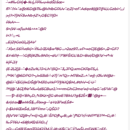
`»#‰ОX)�•%:{„ŸF‰u‹kdŠ‡5œ~
fPˆ!Y»˜a{ƒzl6D@T‰@VHbGRUv˜z;Z(=efˆAdqe8{@7(ƒ4i‚LGzbi=’‚_i
;»)?>T]NŸ3v›Nt›†Z‘^‚O$C?1ƒJ^
RkA>—
9^(W-‹x]\uM&=^+ˆ@R
l^?ˆ_ +L
_E)Z†Go0J„2]AV‘
ˆX\»r͵S6Ÿvdk|> Ÿ‰‡ŒA$w*8G …>2az97…vP~»eC]E@5^ ,Ձ=GF?
&Y‹6R†—‘:Giƒš{#Z‰9N1r;~dUˆ?“8FŠ!GL‘&D=Bo!/D@?z‘~r*=k
k}Fݣ†
(E 2l‚2[j‡-ˆ�zZu%‚?J^Lh‘'(šQ>˜3„JPQ.xmCKRpT
S„L
,™lKˆ@6DPO?~„I»ši3s5•’–zT]˜n“Q;‹–H7BxZ…^ˆwj|-;0‰W@z–
@EI
ˆŒG|ŀĸDŠ@”M31‡uYxP’7ǯ%!Q$M_#thV~C Uˆ
™{@ˆߡCξfNr”»‰»\d5CBurJ‚’>+>mGhCJme‘w)~c1qG˜c5″Wˆ@
—-‘Ƿ-Eš}^‘Bh„D_*r3Kz>[[G sתoE?BkU?g$2Š^‘׾ˆ@g+—
&r|s˥s»׷wWŠ$_/Rx»g–ˆaYz3l“xď‚Š#~
{~$kHiŒяŠd_1B*‘Ÿmr˜‚QŠD?
(5jV‘WˆlZįj9~/‘+4]=Q„B`ŠPDƒϯپB_„ά˜ƒ*iD’Y/=WP*“E1™~G,;#`
‰ЎT6U «S8ƒcKΏERD_{
>D—CdB‘EgcŒ}ûЮŸM‚Ÿ-į#~K$I˜VˆŸ“y»ŠLzrFWϏ˜=Eƒ–