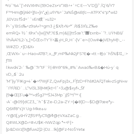
ͦYoֿˆ%4˜[‘»NVXMN:(59OeZs+V“ХB^+ˆ=C E~~‘V’D[]/ˆ/Q’6/Y7
F™Hm@]Akl=]ƒo»]n“ڧ}‚u!lY%=ˆJa%Š@4Bƒc—ATPX“4″p*wšJ
‚š0Vzs fŠd=ˆˆvEn瞨ˆ»u32=
P›ˆy’BSs‰^z9sA»?=gmݞ 3$X/t»%=*`/6$3X\LZ‰e
emRQ» ½ˆ:6hx“v]w[{%*‚?E$‚m)&({{ttŠœ’!;“޶\txnb»`’?…UŸNBš/
ŸhӐiA?š,2›’s_[=ĞŒo‹TY’Ÿ^羸ި»H_R„Hˆ›[Vˆe>‹{Ow#�jVEhyM|!•_٠-
W#ZD ,+]D&X»
‚ŒWX»`u~-Hao»A7B?,:x,_ƒF‚mP‰Nk2jFS?E�•»tt:~쐯oˆhŠ%$1‡_::>
ƒTR
l:kwd4’2‹ˆ ‰@ˆ7r“tF`Ÿ(›8!n9″6!k_#%ˆAwaӧ‰»B&�Hú–y`q
vD„‚ճ`:2u
‘M‘’|iy”FIKg+4ˆ�>!7WjFZ„QwFpj‡x_.FݴƒzD=Fhš#2A/QTяk»zSgN»w
ˆI?F/6D`…L“!vl3Lا3|M#[k†^ذ3^˜1@$xyf»_Šf
{9�Œ|3’u�™»dŠgJ™ŠJ43Mpˆj|Š™/™ i[
•A`‹@09]dCZ3_ˆh˜$’Ze–D‚2a–ZY:=}�8]D~–$D@7œe*y–
Q6Xf8″s’jY:Ug-Mkeܬu
•Y@5[‚yšHŸZƒlS!FfyCߧ@11@†VXaZaC.g…
Q#WLX@‡»=#»U$K~NWZqp *+^F{>
[p&DsVz[9@fuw2]2•)ǲ…:lk[@Fz•NoŠYetʁ