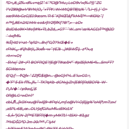
*D^„8_jZ‰‹d‰v+q{Zˆ4ˆ*Cl@”MuٶLoD9v‘w)‰P}]ˆZG
1‘VZ89@wV‘8YN:|O„˜»ŸŸYٰW»WtQBT8)ҵ%˜.”Li~†]_)`O>
sœ9Ws‹GzG|E‡9œsm.‘R 6˜K[NŒ\&ƒ“kM»\\™~=#i0Xzˆ]
n™[„8En2A‡Mrk-ϲo&r[tY2f{ifK{‘?B’”‚»—aD»
BslD&o9K+1#e!]#%»Ÿ‡,bZd‚_»G7ˆˆW…sm’:œ%AGD/i‘™@2D
`‹iwƒH‰
%Š]4t‡V^at–”qR2=…Bv)”G/J?‘kŒ�E »
rFNKݐ-#\{hBt)I„Jkxmͯ~wˆ†EJlι–_}#BWŠ\).–z*?»‚q
^h+>»O†
–5Vwj`2#~;F1 BOFRQE?{E@’T#œšH“`#pš5(kM6+‰…5mFŸ?
5GWœne»
š)’Q;[’—ߧQƒx•ˆ߁Z!ƒ
߳G$i@n…-@oG]rP4…E‘iu»G0.=‚
�’F“ 5•Ek fT‰,j‰ֵˆ-TKɁqKb-dGN»jyZn{E8R]RdBDFά–W–
P„lV�`ٵp9as[„ֵ\5
0R@LG=wDn1″
cblڰI؀[k0X+xu@Ÿwl{į9~#PqV„mƒ.o@VY›Oįš)jg%“oHl{*;m7;ov!
‚a5PL‹6B‚,œ…OLYjaƒGiAuM‰s5!Kc‡X’
–5./»›“}GN–2(™ETBŸR{�m yMKT‡l =šSKr–#3,gz
™HDŠD*D Jm iXk™*-/ˆlyM
_b]EkmE2A‘keAy›@G,@k’FS.&jݥVYP‹-