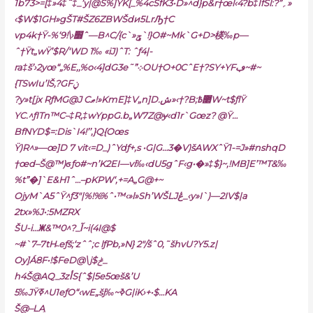
1b73>=[‡»4‡˜‡_’y|@S%]YK[_%4cSfK3•D»^d}p&r†œl‹4?b‡IfŠl:?”؍»
‹$W$1GH»gŠT#ŠZ6ZBWŠdи5LrԠ†C
vp4k†Ÿ-%‘׽‹\!9ˆ—B^C/{c`»ݯ`!}O#~Mk`G+D>楧‰p—
ˆ†Ÿt„wŸ’$R/‘WD 1‰ «iJ)ˆT: ˆƒ4|-
ra‡š’›2yœ“„%E‚‚%o‹4]dG3e˜”܀OU†O+0CˆE†?SY+YFڢ~#~
{TSwIu’ӏŠ,?GFݧ
?y»t[jx RƒMG@J Cޠ!»KmE]‡V„n]D.ش»‹†?B;޲߿W~t$ƒlŸ
YC.^ƒITn™C–‡R,‡wYppG.b„W7Z@ɏ‹d1r`Gœz? @Ÿ…
BfNYD$=:Dis`I4!’’‚}Q{Oœs
Ÿ)R^»—œ]D 7 vit‹=D_)ˆYdƒ+‚s •G|G…3�V)šAWXˆŸ1-=J»#nshqD
†œd–Š@™)ϭƒo#~n’K2EI—vi‰‹dU5gˆF‹g•�»‡$}~,!MB]E’™T&‰
%t”�]`E&H1ˆ…–pKPW‘‚+=A„G@+~
OjyM`A5ˆŸ^ƒ3″|%!%%ˆ•™‹»l»Sh’WŠLJڠ_‹y»I`)—2IV$|a
2tx»%J•
:5MZRX
ŠU-i…ⵥ&™آ_?^0~i(4I@$
~#`7–7tH˵eƒš;‘zˆˆ;c lƒPb,»N} 2″/šˆ0‚˜šhvU?Y5.z|
Oy]Á8F•!$FeD@\j$ݲ_
h4Š@AQ_3zأS{ˆ$|5e5œš&’U
5‰JŸߧ^U1eƒO“‹wE„šj‰~ߢG|iK›+•$…KA
Š@–LAֲ