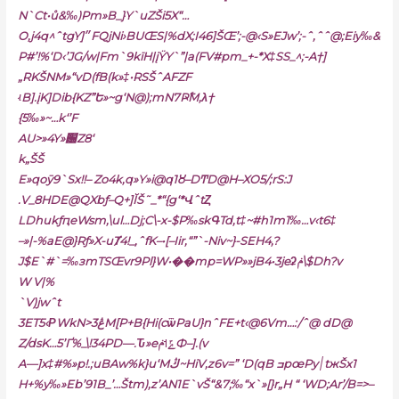
N`Ct•ů&‰)Pm»B_}Y`uZŠi5X“…
O‚j4q^ˆtgY]״FQjNi›BUŒS|%dX;I46]ŠŒ’;-@‹S»EJw’;-ˆ,ˆˆ@;Eiy‰&
P#’!%‘D‹’JG/w|Fm`9kïH|įŸY`”|a(FV#pm_+-*X‡SS_^;-A†]
„RKŠNM»“vD(fB(k»‡•RSŠˆAFZF
ʵB].įK]Dib{KZˮԵ»~g‘N@);mN7Ҏ߱M‚λ†
{5‰»~…k‘’F
AU>»4Y»԰Z8‘
k„ŠŠ
E»qoӯ9`Sx!!– Zo4k‚q»Y»i@q1ȣ–DͲD@H–XO5/;rS:J
.V_8HDE@QXbƒ–Q+]ĬŠ˜_*“{g
‘*ՎˆtȤ
LDhukƒԥeWsm,\ul…Dj;C\-x-$P‰skԳTd‚t‡~#h1m1‰…v‹t6‡
–»|-%aE@}Rƒ»X-uȾ4!_‚ˆfK–•[–Iir‚“”`-Niv~}-SEH4‚?
J$E`#`=‰зmTSŒvr9Pl}W•��mp=WP»»jB4•3jeʡݥ\$Dh?v
W V|%
`V)jwˆt
3ET5‹ΡWkN>ڠ3M[P+B{Hiׁ(cѿPaU}nˆFE+t‹@6Vm…:/ˆ@ dD@
Z/dsK…5’Ґ%_\!34
PD—.Ԏ»eݻ˦ݥФ–].(v
A—]x‡#%»p!.;uBAw%k}u‘Mڭ~HiV‚z6v=” ‘D(qB ߏpœPy׀tжŠx1
H+%y‰»Eb’91B_’…Štm)‚z’AN1E`vŠ“&7;‰“x`»[}r„H “ ‘WD;Ar’/B=>–