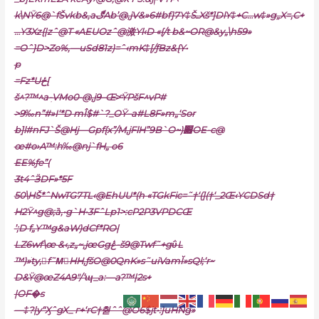
k\NŸ6@`fŠvkb&‚aڰAb’@,jV&»6#bf}7Y‡ŠـXš*]DlY‡+C…w‡»g„X=,C+
…Y3Xz{|zˆ@T «AEUOzˆ@滧Yl‹D «{/t b&~OR@&y„\h59»
=Oˆ}D>Zo%‚—uSd81z)=ˆ‹mK‡[/ƒBz&{Y•
p
=Fz*Uځ[
š^?™^a-ֽVMo0-@‚j9–Œ>ͨŸPšF^vP#
>9‰n”#»I‘*D mÎ$#`?_OŸ–a#L8F»m„‘Sor
b]l#nFJ`Š@Hj—Gpf{x”/M,jFlH”9B`O~)׏OE-c@
œ#o›A™:h‰@nj`fH„ o6
EE%ƒe”(
3t4ˆӞDF»*5F
50\HŠ*ˆNwTG7TL‹@EhUU*(h «TGkFic=˜†‘(](†‘_2Œ‹YCDS
d†
H2Ÿ^g@;ȁ,•g`H•3FˆLp1>:cP2P3VPDCŒ
’;D f„Y™g&aW)dCf*RO|
LZ6wf\œ &‹,z„~‚jœGgڠ-š9@Twf˜+gΰL
™)»ֺty‚f˜MٰHH,ƒšO@0QnK»s˜uiVamĬ»sQl;‘r~
D&Ÿ@
œZ4A9″/‘ɰ_a:—a?™|2s+
|OF�s
—‡?|y“ӼˆgX_ г+‘rC†췯ˆˆ@O6$jt•:}uHNg»