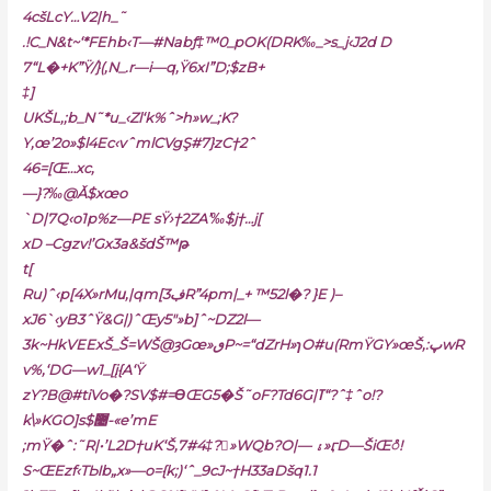
4cšLcY…V2|h_˜
.!C_N&t~‘*FEhb‹T—#Nabƒ‡™0_pOK(DRK‰_>s_j‹J2d D
7“L�+K”Ÿ/}(‚N_.r—i—q‚Ÿ6xI”D;$zB+
‡]
UKŠL,;b_N˜*u_‹Zl‘k%ˆ>h»w_;K?
Y‚œ’2o»$l4Ec‹vˆmlCVgŞ#7}zC†2ˆ
46=[Œ…xc‚
—}?‰@Ǎ$xœo
`D|7Q‹o1p%z—PE sŸ›†2ZA’‰$j†…j[
xD –Cgzv!’Gx3a&šdŠ™թ
t[
Ru)ˆ‹p[4X»rMս‚|qm[3ڣR”4pm|_+ ™52l�? }E )–
xJ6`‹yB3ˆŸ&G|)ˆŒy5″»b]ˆ~DZ2l—
3k~HkVEExŠ_Š=WŠ@ȝGœ»ٯP~=“dZrH»ɿO#u(RmŸGY»œŠ,:پwR
v%,‘DG—w1_[į{A‘Ÿ
zY?B@#tiVo�?SV$#=ϴŒG5�Š˜oF?Td6G|ߠ“?ˆ‡ˆo!?
k\»KGO]s$޴-«e’mE
;mŸ�ˆ:˜R|•’L2D†uK‘Š,7#4‡?»WQb?O|— ۀ»ӷD—ŠiŒံ!
S~ŒEzf‹TЫb„x»—o={k;)‘ˆ_9cJ~†H33aDšq1.1