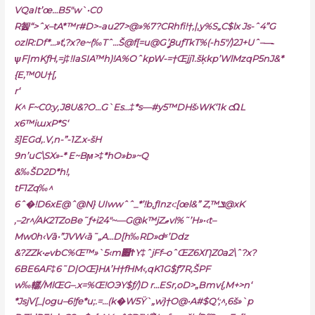
VQaIt’œ…B5″w`•C0
R䣽“>ˆx–tA*™r#D>-au27>@»%7?CRhfi!†,|‚y%S„C$lx Js-ˆ4”G
ozlR:Df*…»ť,?x?e~(‰Tˆ…Š@f[=u@Gީ’8uƒTkT%(-h5″/)2J+Uˆ–—̵
ѱF|mKƒH‚=j‡!IaSIA™h)!A%OˆkpW-=†Œjj1.šķkp’WlMzqP5nJ&*
{E,™0U†[‚
r‘
K^ F~C0:y,J8U&?O…G`Es…‡*s—#y5™DHš›WK‘1k cΩL
x6™iɯxP*S‘
š]EGd‚.V‚n-”-1Z.x-šH
9n’uC\SX»-* E~Bϻ>‡*hO»b»~Q
&‰ŠD2D*h!‚
tF1Zq‰^
6ˆ�!D6xE@ˆ@N} UIwwˆˆ_*’!b,ƒInz‹:[œl&” Z‚™ݏ@xK
,–2r^/AK2TZoBe˜ƒ+i2݁4″~—G@k™jZޠvl%˜’H»•‹t–
Mw0h‹Vȁ•”JVW‹ȁ˜„A…D[h‰RD»dʶ’Ddz
&?ZZk•ޏvbC%Œ™»`5‹m׏ϮY‡ˆjFf–oˆŒZ6XȠZ0a2\ˆ?x?
6BE6AF‡6˜D|OŒ}H٨’H†fHM‹,qK1G$ƒ7R‚ŠPF
w‰轏/MlŒG–.x=%Œ!OЭY$ƒ/)D r…ESr,oD>„
Bmv{,M+>n‘
*JsjV[_|ogu–6!ƒe*u;.=…(k�W5Ÿ`„wֿ}†O@•A#$Q‘;^,6š»`p