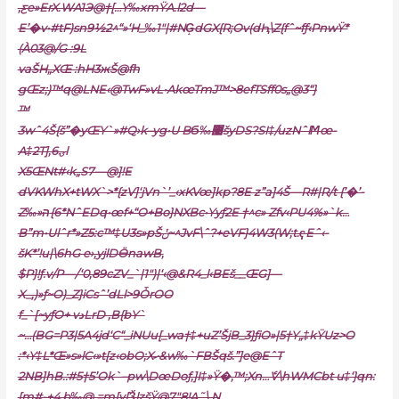
‚ƹe»ErX.WA1Э@†[…Y‰xmŸA.l2d—
E’�v•#tF)sn9½2^“»‘H_‰1″|#NG̝dG
X{R;Ov(dԦ\Z{fˆ~fƒ‹PnwŸ*
(À03@/G :9L
vaŠH„XŒ :hH3жŠ@fh
gŒz;)™q@LNE‹@TwF»vL•AkœTmJ™>8efTSff0s„@3“}
™
3wˆ4Š{š”�yŒY`»#Q›k–yg•U BϬ‰޹šyDS?SI‡/uzNˆlϺœ-
A‡2T]
,6ۍl
X5ŒNt#‹k„S7—@]!E
dVKWhX+tWX`>*{zV]‘jVn`’_‹xKVœ]kp?8E z”a]4Š—R#|R/t {’�’-
Z‰»הּ{6*NˆEDq•œf+“O+Bo}NXBc•Yyƒ2E †^c» Zfv‹PU4%»`k…
B”m•Ulˆr*»Z5:c™‡U3s»pŠݩ~^JvF\ˆ?+eVF}4W3(W;t.ҁEˆ‹-
šK*’!u|\6hG e›,yjlDӪnawB‚
$P}!ƒ.v/P—/‘0‚89cZV_`|1″)|‘‹@&R4_l‹BEš__ŒG]—
X_‚)»ƒ~O)_Z}iCsˆ’dLl>9ȰrOO
f_`[~yƒO+ vدLrD ,B{bY`
~…(BG=P3|5A4jd‘C“_iNUu[_wa†‡+uZ’ŠjB_3}ƒiO»|5†Y„‡kŸUz>O
:*‹Y‡L*Œ»s»lC‹»t[z‹obO;Xހ&
w‰`FBŠqš.”]e@EˆT
2NB]hB.:#5†5’Ok`–pw\DœDoƒ‚]I‡»Ÿ�,™;Xn…ެV\hWMCbt u‡‘}qn:
[m#-+4‚b‰@ =m[y[ѮlzšŸ@7″8!A˜\ N