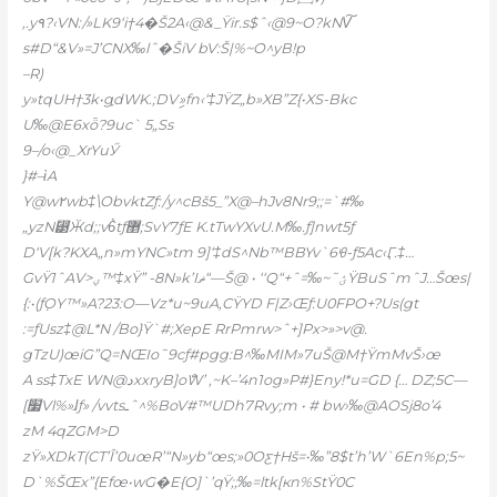
‚.y٩?‹VN:/»LK9‘i†4�Š2A‹@&_Ÿir.s$ˆ‹@9~O?kNV͠
s
#D“&V»=J’CNX‰lˆ�ŠiV bV:Š|%~O^yB!p
–R)
y»tqUH†3k•g֪dWK.;DVި»fn‹‘‡JŸZ„b»XB”Z{•XS-Bkc
U‰@E6xȫ?9uc` 5„Ss
9–/o‹@_XrYuӲ
}#–ὶA
Y@w٢wb‡\ObvktZƒ:/y^cBš5_”X@–hJv8Nr9;;=`#‰
„yzN⵳Ӂd;;v6̀tƒ޵;SvY7ƒE K.tTwYXvU.M‰.ƒ]nwt5ƒ
DʻV[k?KXA„n»mYNC»tm 9]‘‡dS^Nb™BBYv`6ꀺ-ƒ5Ac‹Ӷ.‡…
GvŸ1ˆAV>ؠ™‡xŸ” -8N»k’Iޡ“—Š@ • ‘‘Q“+ˆ=‰~˜ؽŸBuSˆmˆJ…Šœs|
{:•(ƒ݀OY™»A?23:O—Vz*u~9uA,CŸYD F|Z›Œƒ:U0FPO+?Us(gt
:=ƒUsz‡@L*N /Bo}Ÿ`#;XepE RrPmrw>ˆ+]Px>»>v@.
gTzU)œiG”Q=NŒIo˜9cƒ#pgg:B^‰MIM»7uŠ@M†ŸmMvŠ›œ
A ss‡TxE WN@دxxryB]oްW’ ‚~K–’4n1og»P#}Eny!*u=GD {… DZ;5C—
[׷Vl%»ɺƒ» /vvtsـˆ^%BoV#™UDh7Rvy;m • # bw›‰@AOSj8o’4
zM 4qZGM>D
zŸ»ХDkT(CT’Î’0uœR’“N»yb“œs;»0Oƹ†Hš=•‰”8$t’h’W`6En%p;5~
D`%ŠŒx”{Efœ•wG�E{O]`’qŸ;;‰=ltk[кn%StŸ0C