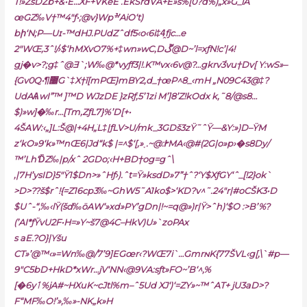
T!»ZšDZb+&•E…XF+VKeE .EkŠrdVA+E»s%[0?d%)„x»G_iA
œGZ‰V†™4″ƒ•;@v}Wpׯ’AiO‘t)
bի‘N;P—Uɪ-™dHJ.PUdZˆdf5‹o‹6i‡4̭fjc…e
2″WŒ,3ˆ!/›$‘hMXvO7%+‡wn»wC‚Dڱ@D~’l=xƒN!c’|4!
gj�v>?;g‡ˆ@Ǝ`;W‰@*vyƒf3|!.K™vx‹6v@?
…gkrv3֡vu†Dv[ Y:wS»–
{Gv0Q•¶޼G`‡X†ĭ[mPŒ}mBY2,d_†œP^8_‹mH „N09C43@‡?
UdAѦwI”™ ]™D WJzDE }zRƒ,5’1zi M’]8’Z!kOdx k,˜8/@s8…
$)»w
]�
‰r…[Tm,ZƒL7}%’D[+•
4ŠAW:‹„]L:Š@|+4H„ֺL‡|ƒLV>U/mk_3
GDš3zŸ˜ˆŸ—&Y:»)D–ŸM
z‘kO»9‘k»™nŒ6|Jd“k$ |=^$‘[,»˯.~@:ᎨMA‹@#(2G|o»p›�s8Dy/
™’Lh‘D̏Z‰|p/xˆ 2GDo;‹H+BD†og=gˆ\
‚|7H’ysID}5″Ÿ1$Dn>»ˆHƒ›).ˆt=Ÿ»ksdD»7”†ˆ?‘Y$XƒGY‘ˆ_[!2}ok`
>D>??š$rˆ!{=Z16cp3‰~GhW5˜A1ko$>‘KD?v^˜.24″r|#oCŠK3•D
$Uˆ-“‚‰‹lŸ(šd‰ӧAW‘»xd»PY’gDn|!~=q@»)r|Ÿ>ˆh)‘$O :>B’%?
(’AI*ƒŸvU2F•H=»Y~š7@4C–HkV)U»`
zoPAx
s aE.?O}|Yšu
CT»’@™‹»=Wn‰@/7’9]EGœr‹?WŒ7i`…
GmrɴK{77ŠVL‹g[‚\`#p—
9″C5bD+HkD*xWr…jV‘NN‹@9VA:sƒt»FO~’B‘^‚%
[�6yٲ%jA#~HXuK~cJtl%m–ˆ5Ud XJ‘)‘=ZY»~™ˆAT+ jU3aD>?
F“MF‰O!’»,‰»-NK„k»H