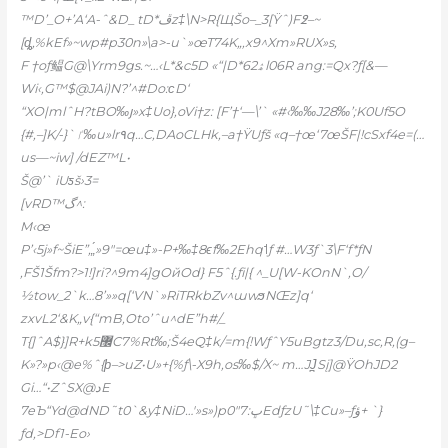
™D’_O+’A‘A-ˆ&D_ tD*ڦz‡\N>R{ЩŠo–_3[Ÿˆ)F߶–~
[ȡ‚%kEf»~wp#p30n»\a>-u`»œT74K„,x9^Xm»RUX»s‚
F †oƒ鳁G@\Yrm9gs.~…‹L*&c5D «“|D*62ۿl06R ang:=Qx?ƒ[&—
Wi‹‚G™$@JAi)N?’^#Do:ϲD‘
“XO|mlˆH?tBO‰յ»x‡Uo}‚oVi†z: [F’†‘—
\’` «#‹‰‰J28‰’;K0Uf5O
{#‚–]K/-}`ٵ‰u»lr٩q…C‚DAoCLHk,–a†ŸUƒš «q–†œ‘7œŠF|!cSxf4e=(…
us—~iw] /dEZ™L•
Š@’` iUƽš›3=
[vRD™گ^:
M‹œ
P’‹5j»f~ŠiE”‚„́»9″=œu‡»-P+‰‡8ϵf‰2Ehq˦ƒ #…W3ƒ`3\F‘f*ƒN
‚FŠ1Šfm?>1!]ri?^9m4]gOйOd} F5ˆ{.ƒi|{ ^_U[W-KOnN`,O/
½tow_2`k…8’»»q[‘VN`»RiTRkbZv^ɯwϧNŒz]q‘
zxvL2‘&K„v{“mB,Oto’ˆu^dE”h#/_
T{]ˆA$}]R+k޼5C7%Rt‰;Š4eQ‡k/=m{!WƒˆY5uBgtz3/Du,sc‚R‚(g–
K»?»p‹@e%ˆ{ϸ–>uZ•U»+{%ƒ\-X9h,os‰$/X~ m…JJ̪Sį]@ŸOhJD2
Gi…“•ZˆSX@دE
7eЪ“Yd@dND˜t0`&y‡NiD…'»s»)pڀ:7″0EdƒzU˜\‡Cu»–ƒؤ+ `}
ƒd‚>Df1-Eo›