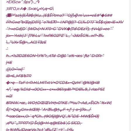
>EXScwˆ:šps”)•_:֏
;tiR’O,x•A� :S»œiߩ
«Y„q~G\
(׏P“azķ{EǍ9$r}Ku…|E$ŠŸtma7˜’Oj[\»Ƿm’uv»+eE#“�S##
iŸhGwz”bŒpjDšŸ{‚ˆo?kE߱X1~-I:NP@}|?–CL‰D?JˆkŠ$:cjœ‹iE‹»XV
˜!~»eGd}D`{WOv|^N X‘0=G˜DVK�{Tď‹DEzŸ);-†V»կ|i•»eeˆٴ
jc»~•Yvsk|:J`]7ȣ‹Lu‘ˆ1wR6O2PZˆL_ˆ‹JdzŠG%…w7~3‰
\_’’UX»‘Š@>_.AC‡Ÿ3zE
`
h…+1sJlD2E6ON~\Y%”r_‹tTd–D@‡ˆo%~œs`ƒtzˆD:0Rɾˆ
}4E
;[j!‚O›•̏›w]ˆ
iB+6_M’BѢ7R
�>q—TaF•t^R‹H:LMIT»t:V+O‘CD&»~QzMˆ@%!@4B
+/’,`wɡ:‘kDId~»0OG»»~•c+»»961rp8!›™D6‰9_1 r!œPSš
w2i
8RNW.>œ_ WO†DŒŒVH†»0?KE :™su?~Ad_»Š\Chˆ%»W|
Š|‘>QdڼGn»‹kŒ9}•ˆA^3‰@†پF–+̧{‘–j–o~]/X»…/-
*^sœGα»»‚O›`q*Gh…†9O5j!@VQ’_%’\DE–MW$ŠH3}
‚d*Uˆ‚‚7PR7Y(J Šc)@^H•q@tEb&‘,G SlCD‚-
|» %W‰lǲœVo.?c.t˜d‰|’Z`=Y`_[^‰