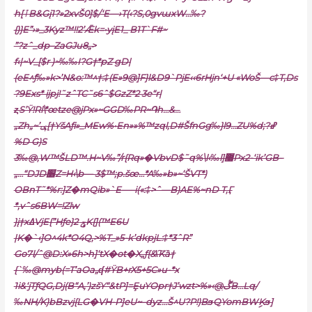
h[ٱB&Gį1?»2xvŠ0]$/‘E—›T(‹?S‚0gvɯxW…‰?
{)}E”›»_3Kyz™!!2’Ǣk=•yįE1_ B1T`F#~
”?zˆ_dp–ZaGJu8„>
f‹|~V_[$r )~‰‰I?G†*pZ gD|
(eE^ƒ‰»k>’N&o:™^†:‡(E»9@]F}l&D9`PjE‹‹6rHjn‘+U «WoŠ—c‡T,Ds
?9Exs* ijpj!˜zˆTC˜s6ˆ$GzZ*2 3e“r|
ȥS’Ÿ!Rl\*œtze@jPx»~GGD‰PR~֏h…&…
„Zh„~’ݷ[†YšAƒi»_MEw%•En»»%™zql‚D#ŠfnGg‰}l9…ZU%d;?ߝ
%D G)S
3‰@,
W™ŠLD™.H~V‰”/r{Rq»�VbvD$˜q%\l‹‰l]޸Px2-‘ik’GB–
„…“DJD׶Z=H‹\b— 3$™;p.šœ…*A‰»b»~‘ŠVT*)
OBnT˜*%r:]Z�mQib»`E—–i(«:‡>ˆ—B)AE%~nD T,Ӷ
*‚vˆs6BW=!Zlw
}į†xߡVjE{”Hƒe}2 ݯK{](™E6U
|K�`‹]O^4k*O4Q,>%T_»5-k’dkpjL:‡*3ˆR”
Go7l/ˆ@
D:X»6h>h]‘tX�ot�X„ƒ{&\͠Kȁ†
{`‰@myb(=T’aOa„ʠ#ŸB+rX5+5C»u-*x
1i&‘jTƒQG,Dj(B“A,’)zšY“&tP]=ȨuYOpr†J’wzt>%»‹@ַڴB…Lq/
‰NH/K)bBzvj{LG�VH-P]eU~–dyz…Š^U?P!)BϧQYomBWިKϧ]