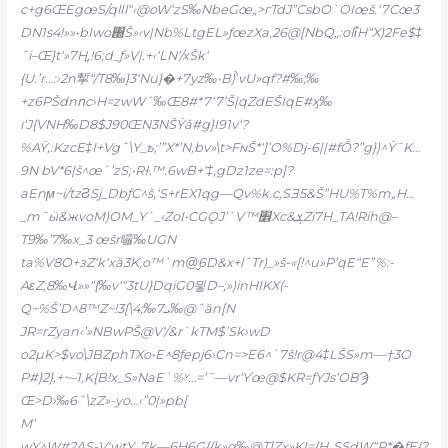
c+g6ŒEgœS/qlIl“‹@oW‘zS‰NbeGœ„>гTdJ”CsbO`OIœš.‘7Cœ3
DN1s4!»»•bIwo΀Š»‹v|Nb%LtgEL»ƒœzXa,26@[NbQ„:oIΐH“X)2Fe$‡
ˆi–Œ}t‘»7Hֳ,!6;d_ƒ»V|.+‹‘LN‘/xŠk‘
{U.’r…:›2n㨻“/T8‰}3‘Nu}�+7yz‰•B)’̀vU»qf?#‰;‰
+z6PŠdnոc›H=zwWˆ‰Œ8#*7‘7’Š|qZdEŠIqE#ӽ‰
ı‘J{VNH‰D8$J90ŒN3NŠŸǎ#g}I91v‘?
%AŸ,:KzcE‡I+Vgˆ\Y_ҍ;’”X*’N,bv»\t>FɴŠ*‘]’O%Dj-6||#fȬ?”g})^Ÿ˜K…
9N bV*6|š^œ`’zS;•Rɫ.™.6wB+‘‡,gDz1ze=:p]?
aEnϻ~i/tzϨSj_DbƒC^š,‘S+rEX1qg—Qv%k.c‚SƎ5&Š”HU%T%m„H…
_m˜ӹ&жvoM)OM_Y`_‹ZoI•CGǪJ’`V™׾Xc&ܮZi7H_TA!Rih@–
T9‰’7‰x_3 œšr㬯‰UGN
ta%V8O+зZ‘k‘xֹȁ3K,o™`m@̮6D&x+lˆTr)_»š-«[!^u»P’qE“E”%:-
AεZ;8‰Վ»»“{‰v‘“3tU}DqiG0믷D–;»)inHIKX(-
Q~%Š’D^8™Z~!3[\ܝ7‰;4‰@ˆȁn[N
JR=rZyan‹’»NBwPŠ@V‘/&r`kTM$’Sk›wD
o2µK>$vo\JBZphTXo•E^8ƒеpj6›Cn=>E6^`7š!r@4‡LŠS»m—†3O
P#}2}‚+~–1‚K{B!x_S»NaE`%ʸ…=’˜—vr‘Ƴœ@$KR=ƒYJs‘OBϠ
Œ>D›‰6ˆ\zZ»-yo…‹”0|»pb[
M‘
wY^W#2AS-V‘wtY_7k—6H6G{{k»g‰@T]Zx»KI={H„SSdW“P*�ƒE{?