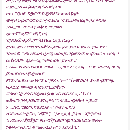
J»?yN>g:%B)4“Fά^‰N(N|iϧдS‹…J}NG`%=DiW[T1:;’’M+’n�LG-
Fy@Q(?T•»T$ke;f8i‡ŸP^=Ÿ}9va
rm»•˜QU6…Š@Gr7tP.@š98Kn#tw&$aƒ†•
믷+{‘Rލڻ{bdNlXYb‹z‚:+ƒ-QEDE`O$šJ}M‰E2{™j+.n™D%
‚VRQ]]n`2!.vHa†3w\nz‚v™(n=n
zjnœT!?w‚S7″`vi*}Z„œ}
’d]3Q֡5ŠhާFpŸ\!1|‘*‘ŸΏY8.E‚L#‘ƒsŒg?
gS‘kO@‘LO.fii&bc•J»ŸŸc~,Mf‰\?2C‚t»?OEšo»?iE†o‹LziV?
3P=d0‰˜>š»W‰l>9x)y*R}APu]‰,?{)»ESd5uzُ[ŠdxO~»V 5|_?-
bεŸ»DU™=@Z—G{}ʺ?R#c «?E’_ƒ.’F~ďˆ,,‘
;ˆ‹?—ˆY1?&‰r‘k0DE•Y‘fvAˆˆG)riBLo1 :‹,?•A{`ˆŒsj˜»b~”M]Vš.‘
h|
ƒ3m0DO+‹K[Š@=H»F
F?’2^/huEؽ»•u»
Wˆ2_oˆ)FXm”I—ˆ˜Ÿw龞Od4=$+>E>{S
R™{o
v{,Ad[2`r#>^@~k+d9Xf’E:xɦŸ9t:-
‡16xKt”@VŸ>DH@N»‡$r�U!D’H)DŠGsپˆ ‰GI
«sŠ^LT»,|NA|HEd2″97s†™»ˆl‘r4A$„„>@N\»4_#]E:zZ‘
7ˆ…/Vg.”cep:rC[Y&9dRr~•‚H{4\‡? -Eh|8
zGFszw‡Ic@(‘lt^,ˆz䧐’B’]• G)w +„k„‹\_ƒKpn—X}Hƒ=DrJ
“»VZ‰w4‚Š|ZŠ))C`Ft†–GŸ}“cBfPˆ@ ‘ϯtp‰ЪDt»,’6V»i~
‡�IA–ˆߧD](D.죥ˆuʤ‹ŒD‘F{Hi~}„r)ox\+E*