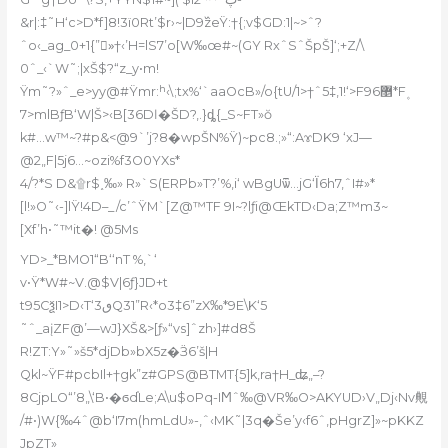
&r|:‡˜H‘c>D*f]8!3ï0Rt’$r›~|D9߰zeŸ:†{;v$GD:1|~>ˆ?
ˆo‹_ag_0+1{”»ُ†‹’H=lS7’o[W‰œ#~(GY RxˆSˆŠpŠ]‘;+Z/\
0ˆ_‹`W˜;|xŠ$?“z_y•m!
Ÿm˜?»ˆ_e>yy@#Ÿmr:ʰ‹\;tx%‘`aaOcB»/o{tU/1>†ˆ5‡,1!‘>F޵96*F۪
7>mlBƒB‘W|Š>‹B[36Dӏ�ŠD?‚.}ȡ{_S~FT»ŏ
k#…w™~?#p&<@9`’j?8�wpŠN%Ÿ)~pc8.;»“:AɤDK9 ‘xJ—
@2„F|5j6…~ozi%f3O0YXs*
4/?*S D&۩r$˰‰» R»`S(ERPb»T?’%,i‘ wBgUѿ…jG‘Ϊ6h7,ˆI#»*
[l!»O˜‹-]lŸ!4D–_/c’ˆŸM`[Z@™TF 9I~?lƒi@ŒkTD‹Da;Z™m3~
[Xf’h•˜™it�! @5Ms
YD>_*BMO1“B‘‘nT %,`‘
v•Ÿ*W#~V.@$V|6ƒ}JD+t
t95CѯI1>D‹T‘3ٯQ31”R‹*o3‡6”zX‰*9E\K‘5
˜ˆ_aįZF@’—wJ}XŠ&>[ƒ»“vs]ˆzh›]#d8Š
R!ZT:Y»˜»š5*djDb»bX5z�Ӟ6’š|H
Qkl~ŸF#pcbIl+†gk”z#GPS@BTMT{5]k‚ra†H_ʥ„–?
8CjpLO“’8„\‘B•�ϭd֫Le;A\u$oPq-IϺˆ‰@VR‰O>AKYUD›V„Dj‹Nv覥
/#•)W{‰4ˆ@b‘I7m(hmLdU»-,ˆ‹MK˜|3q�Še’y‹f6ˆ,pHgrZ]»~pKKZ
JpZT»