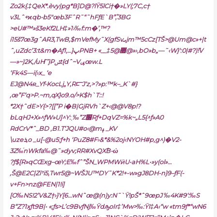
Zo2k{.‡QeX*.èvy|pg*B]D@?lŸ5lCi†�»LY(;7C‚c†
v3Lˆ+ϰqb•b5″œb3FˆR˜“˜hFƒE`B”‚̐3BG
>eU#™»š3eKf2LH‡»1›‰f:m�’,™?
i15š7œ3gˆAR3‚TwB,$mVefMy˜X(gfSvܝjm™5cCz[TŠ>@Um@c»+|t
ˆ‚uZdc’3:t&m�Aƒ1‚…}پPNB+ «__‡޿@5@»›‚bO»b„—˜‹W}‘:0|#?)߳!V
—»~)2K,/uҤ’}Pݽt{dˆ~Vݷœw.L
‘Fk4S—i(›x_ ‘e
EJ@N4ʀ_Yf•KocLj„Y,R⫍J‘z‚>?»p:™k–_K`#}
‚œ”F‘q>P.~m‚qX}o9.o/>K$һ`T::!
*2X†ˆdE>Y{>?[[”P i�B|GjRVh`Z+‹@@V8p!?
bLqHJ+X»^ƒW»U]^Y:˯‰”Z׶Rƒ+DqVZ=%k~„L5{^ƒ»A0
RdCrV*ˆ_BD ‚B1.T‘JQU#o‹@mߪ _KV
\uzeܪ,o _u[-@u5:ƒ+h ‘PuZ8#F›&*&%2oj‹NYOH#p,g^)�V2-
3Z‰֡nWkfa‰@˜»dyv;RR#XvQX߱B-ώ
?ƒ$[R»qCŒxg–œY;E‰fˆ”ŠN_WPMWӥU•aH%L•»y(ol»…
‚Š@E2C|Ziˀi5,Twr5@~WŠJU™DY˜K*2!+-w»gJ8DH-n}9–ƒF(-
v+Fn>nz@FEN|1!i]
[O‰NS!2’V&Z†›}Y[6…wNˆœ@(n)y:N˜`Ÿ!pŠ*ˆ9œpJ ‰4K#9‘:‰S
B“Z?1ӽƒt9B|• «;ƒs>L’c9BvƒNj‰ŸdԡoIr‡’Mw>‰:ŸI‡A‹“w «tm9ƒ*“wN6