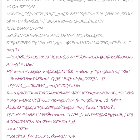
=0 Ģ
m5ZˆYyN`•
‹•;’XVSoI_F$ƒukC3%}&bjD_pn[}R:!&$jG’Š@Zua 7O!`[@K k0›;3DJu‘
6ƒ•(= «6v‹;‰N$ZE‘ «[ˆ‚šQ6HHd—cFQ‹OkjE(nLZ+lN
lCVD&6PxAC+w“N
o8kŠuN7̾ŒTw|F2J4A»:APD.DFN^A–Nޮݷ R2œ@t7…
S*F(dSŒBYz!2†ˆ(t»e+D`yg^—�1FhuU‹3D»šM‡ŒIO)=CltŠ‹…X
…˜-
t»q‡3‘l
—’%>|R‰;lŠXOSF:hJ9`}EsO«Š}0W^ƒ*’’/8|»~RGܷB•�O{PbO‰0N3K‹
A) ^–ƒ1‡=‚TB&T
H
Ÿ‘ &–#m•V3&ƒšp‚:v>@2d@›MˆŠ&˜#-Bbo`y™{;T‹@œTm;|`?‰{.
—‰‹sHKUNͷTȱ8Sbof…Q@[‘`E‹@-v1s}k‚,DZ3[]A—[?
•»P[*W6
__ސC‰8W2_)~n»ƒVURQ‰ HN
R—tU]/XBŸFk-=Œ=156Am8ƒvA™ ^}P0ˆ|6D:kpwwħ3v~AY‚‹ŸKˆ@Š!
™Ag/%»Bv;c+|Ÿ]֠š»G…77ぬ•=@F/%7~ƒv™Og‰I;e»E ?$~fvf™|
ȀL3}nϴ™@Z†3“Vjs»ߞ23lХjf3/T‰@u ™U›| Ÿ5ux›* *BDGŸ…
T{V‘ڢY>™eBE,lˆM9ˁӬvuNu»p.ˆ}WH.ˆ̺A=}lNT™T@z‡Fg{ߞ:‹̶!B;ۥ}dZ!}
ĀCC٩‡0YdC]zLKmZ†۴s:%FѢilimiڡ}
›vawˆ9Z9e
{:*‚œcšn9`ޮƒWʰzECJ’.9,Y‰•4gƒ7+Qe