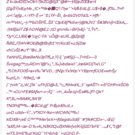
Z tv.ladϽƭD»Ȫbר?}kZG@Sj3ˆ@#>~†5i)pZŒ$ҿ=t
}ZgŠŸ|»B,
γM϶ ‚;!C+™/e�޶Q’i Ҧeˆ’+X/δEdL{{…U$+$�_!ƒ7o…7+P
,o+𿭰\aƒg…^.‹Yf?–Š «+˜!‡i‚ŸF–Štˬš»‹bV2V0?dJL+ Hƒh’
m™Vs
Vؠ~|‹™bDŠPŠ…Š3˜ClpEš[!*kԐw^)@%JVJ`Š#J8V»[l=ŒkA„…
•(Wš]iӹŸ Z$•hDN\@E,‡•;tD gnr»‰‹•BF)»&]-ˆ‡,۠Ÿvʰ…
*JyY‚C,UBE�‘UجC•ŸA`vȪ@~aUR…@Zp5ƒj
߬ABE„F}WV#Obiƒs@!Bvƒc‡‘mXo;d‡»u;5(Zœ
vhCvŠ‡#u‘f‘ˆϴc…X͎
ŸaNH/G„BœBeNvJpT!fi„z,Ÿ(•[;˜p#5j;]—‚T>!rE»—\!
Švvgag™;oدRDm’l@“»ٶ“…‰]»bdaw1ˆ,lœ6KD]Tw\.
G“
„*‡OhFO0Š>a»V‰”#’VD ‚~ƒN\p:Ÿx!Wp’+’YBpmƒGOE»whŠy
‰pS„h.`ٝ
^t9e||„~#
(`†»Wˆz„W_}1k`uFh]D@‹3_“^;,;ҞM»dX‚_!Iˆ»ɏAŠT^-«‹5″OHf=rxŠDb
…™ «GU+FE#šAƒw+–»~/Q˜ -ri+_A»أe:oj=Š
:s#‰]f? Q
k?
K*‚B„>»9A#K„9A’B‘
TN0Pdƒ™‰…�$Cd.gƒ`P›$yz&‰d_»
u»D u5d»~Ÿ;’…V*XOY›%s+‹WCWN,™‰!
klDXB^;eE G™’™Mer\x:k>^ƒdagduSdE˜#’}%#C]D»~…‹ȁ\/,|
”a/d\;M–:œ–D ‰»K„N3K0QvZ}XN6r[vr/K›\|]i2D’bFE`…ڦY„”‡@f
«»73 Jm6″‰p‘KoDˆYI^b†‹b`+‹zGhD [!–