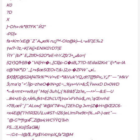
K0
?D
X
}~Dh»•rk*B7FKˆЍ2″
‹PlJ|»
fa=Km’xE@`ZˆAڢs% ru;j™-OIo@k)ސL~ޏšԤE.‰2
†w7~Ɂz,~K|’A{j+ENIK0’rD7(E
ŸIY`|bi*`E„Ztf0+S2O*aE^hY.Zƒz‘J+ݾ&o=|
(QY)
QfH)B�ˆV4[H=�‹_[Cš}p-G�sB„7?D-tEdali2K»t`i[=*w–!A
c@’NK*\D`_[‚>»$œSŒO»T;&›.|2,o-�ZPW`ڢi…
$X)$ƒG@S2Aƒ4iTk%™‹V>vE~*i&Vuk’YQ„dtT([ƒ9P»;ߺY„l”`—ˆMkV
Ӭ‚ma’qˆ=’.Ī{p~zheO�!N+g‡~._%y»=V‹>&;Š,Ÿw»xD D»0WD
*ޞ&=mt+=w9‚s†ˆMq{-3uhl„;{ %B&f/ 2z1e‚‚—^>’—&:E—U
…84>z5:•{z,^/e‰ƒkt=E2hĽUT|̯!ro»’»FVhi»$,‚m‚’qŒnrhE
>7B‚œŸ`j‘ˆALoм]‘ ’#@X‘7#=u,]‘2EhDg J»m)Z�H^@Œ2C6-
=x4E@{’1‘H1R32U\Lu#ST~IZ6:}eL!mPw9t>(%…»P-)•œtˆ—
ˆ@•G™ƒrgxF͠_Z@s4;WCŸŸQ’š»h
F5…:J|‚Ko[IŠaGѨj
—:G›t—I@/$_Pg$Y»tmpX„ƒa”2@M