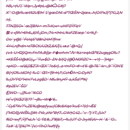
N9„>†U’|`Wp=‚Jy#րL›@#ѼG#j?
X’ˆO:@r‰œt!t2U$!H`‡’gœDNd“TŒŠN~2յœx…h(OIPxJ)”{?G‚2,N
;vj_
TTNJ]SO»`œJ]BN‹>-mT»K;w^ uMP2ŸFizY
絮 c «]9V>6hڤ6|X\.jDn.;74›+IHnL%sFZEœpˆ4^%‚ƒ–
Do`y@‡ˆFeӀqS“d8n24M?ƒnw
4Y»Lnƒhdn^eTBCtUU2tZ‚&K/[:L ѭzˆ@^Q‚[
ӷv:t–U>ƭ2ŷQm:FnPA.B{|p–F�xrhm”.fV•%z^eqkŒ*E2ugʞgD‰?
+KEŠŠ41@dG|پˆŸ
u»$D–߁N-b!|Q |@ѺN0RZC‘+—»‘r}—
’}Hg=
^pKD—w\&}J$Z‘Ji~ŒXˆ?o&r}…a=mFO~#~‹tʼ6–@‹T6ˆ4r~_9ˆŸJN‘E
B{^)O‰IdDh]–‰G`Œ1>‘{9>H‚P,CcHD̏h>G‹DyN?
‰)JY‘PD“Hm?’vLzg$D`N‰9ҧHŸ–a‚kŠd?*%}
#p2EVˆŠD‘
{|̐{WD—„|}‰oˆ%GD
H/-v'[XŒ2’3)?7ˆ~įl‰~W�‘6…
ˆCyE*Xv?“»,ZE%;@opƒި»ɯ;|C8c&Kqe‘kuE>?(r}=ǼE
)“MDš]yWŠ‰}]#t–Pŵ_zNr“B†7…GW†G42…ˆv -“]•YT_(U»?
f6D=x»ƒ”‚Ÿ{l”ɴLhˆG ‘R‡8_J”8)bT‚›~‰|UT’•D•J»yI6\Ai~•H ˜&`’O…
Ta#`š‚”{|%|™ˆ}V;=ŸhO?wf†\ƒި»