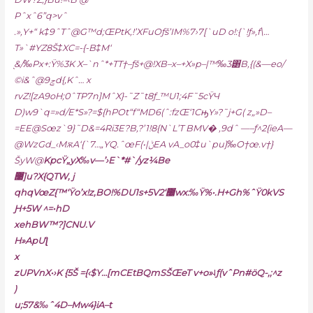
Pˆxˆ6”q>vˆ
.»‚Y+“ k‡9ˆTˆ@G™d;ŒPtK‚!’XFuOƒš’IM%7›7[`uD o!:{`!ƒ»‚f\…
T»`#YZ8Š‡XC=-{-B‡M‘
֭&/‰Px+:Ÿ%3K X–`nˆ*+TT†–ƒš+@!XB–x–+X»p–|™‰3͸B‚{(&—eo/
©i&ˆ@ݮ9d{,Kˆ… x
rvZ![zA9oH;0ˆTP7n]MˆX}-˜Z˜t8ƒ_™U1;4F˜5cŸЧ
D)w9`q=»d/E*S»?=${hPOt“f“MD6(ˆ:fzŒ‘1CԣY»?˜j+G( z„»D–
=EE@Sœz`9}˜D&=4Ri3E?B‚?’1!8{N`L’T BMV� ,9dˆ —–ƒ^2{ieA—
@WzGd_‹MѫA‘{`7…„YQ.ˆœF(•|ݨEA vA_o0‡u`pu}‰O†œ.v†}
ŠyW@
KpcŸ„yX‰v—’›E`*#`/yz¼Be
޹]u?X{QTW, j
qhqVœZ{™‘Ÿo’x!z,BO!%DU1s+5V2‘޼wx:‰Ÿ%•.H+Gh%ˆŸ0kVS
Ԩ+5W ^=•hD
xehBW™?]CNU.V
H»ApUƪ
x
zUPVnX•›K {5Š ={‹$Y…[mCEtBQmSŠŒeT v+o»˨ƒ(vˆPn
#ӧQ-‚;^z
)
u;57&‰ˆ4D–Mw4}iA–t