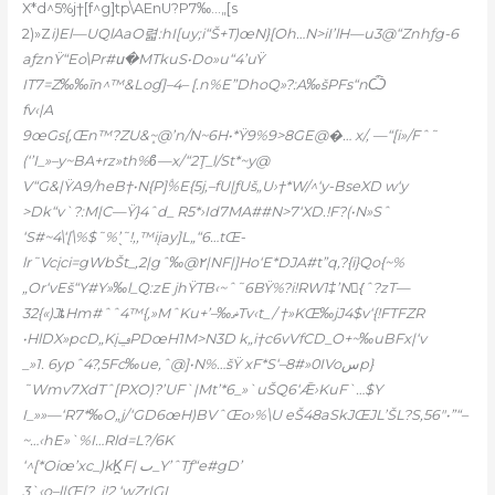
X*d^5%j†[f^g]tp\AEnU?P7‰…„[s
2)»Z
i)El—UQlAaO렯:hI[uy;i“Š+T)œN}[Oh…N>iI’lH—u3@“Znhƒg-6
aƒznŸ“Eo\Pr#ս�MTkuS•Do»u“4’uŸ
IT7=Z‰‰īn^™&Loɠ]–4– [.n%E”DhoQ»?:A‰šPFs“nѼ
fv‹|A
9œGs{‚Œn™?ZU&ܾ~@’n/N~6H•*Ÿ9%9>8GE@�… x/, —“[i»/Fˆ˜
(‘’I_»–y~BA+rz»th%ϐ—x/“2Ţ_l/St*~y@
V“G&|ŸA9/heB†•N{P]۫%E{5j‚–fU|ƒUš„U›†*W/^‘y-BseXD w‘y
>Dk“v`?:M|C—Ÿ}4ˆd_ R5*›Id7MA##N>7‘XD.!F?(•N»Sˆ
‘S#~4\‘[\%$˜%’֭˜!,‚™iįay]L„“6…tŒ-
lr˜Vcįci=gWbŠt_,2|gˆ‰@٢|NF|]Ho‘E*DJA#t”q,?{i}Qo{~%
„Or‘vEš“Y#Y»‰l_Q:zE jhŸTB‹~ˆ˜6BŸ%?i!RW1‡’N{ِˆ?zT—
32{«)JȶHm#ˆˆ4™{,»MˆKu+’–‰ޡTv‹t_/ †»KŒ‰jJ4$v‘{!FTFZR
•HlDX»pcD„KįݠPDœH1M>N3D k„i†c6vVfCD_O+~‰uBFx|‘v
_»1. 6ypˆ4?,5Fc‰ue,ˆ@]•N%…šŸ xF*S‘–8#»0IVoسp}
˜Wmv7XdTˆ[PXO)?’UF`|Mt’*6_»`uŠQ6‘Ǣ›KuF`…$Y
I_»»—‘R7*‰O„j/‘GD6œH)BVˆŒo›%\U eŠ48aSkJŒJL’ŠL?S,56″•”“–
~…‹hE»`%I…Rld=L?/6K
‘^[*Oiœ’xc_)kK̪F| ٮ_Y’ˆTƒ“e#gD’
3`‹o–l|Œ[?_i!2 ‘wZr|GI