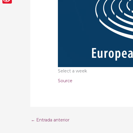
Sina
Weibo
Select a week
Source
←
Entrada anterior