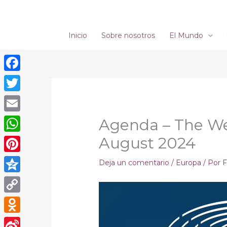
Ir
al
contenido
Inicio
Sobre nosotros
El Mundo
Facebook
Twitter
Email
Agenda – The We
August 2024
WhatsApp
Pinterest
Deja un comentario
/
Europa
/ Por
F
Qzone
Copy
Link
Odnoklassniki