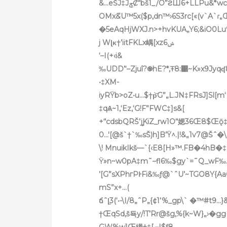
&…eŠJ‡JݮȻ“bš1_/O”ƧШ6+LLPu
OMx&֩U™5x($p,dn™›6S3rc[«(v`A`
�5eAqHjWXJ.n>+hvKUA„Y6;&iO0Lu
j Wɭκ†’iitFKLx嵎[xzݾ6
‘–I(+‹i&
‰UDD’‘–Zjuî?֎hE?*,Ŧ8:΁~K»x9Jyqʠ
•‡XM-
‡qѦ~1‚‘Ez‚‘G!F”FWC‡]s&[
+“cdsbQRŠ’ީjKiZ_rw1O“媤36Œ8$Œǭ‡|K
0…'[@š`†`‰sŠ)h]B’Ÿ^.|!&„1v7@Šˆ�\
\! MnuikIkš—`{‹E8[H»™.FB�4hB�‡’
Ÿ»n~w0pA‡m˜–fl6‰$gy`=˜Q_wF‰.A
’[G”sXPhгPͰFi&‰ƒ@`ˆU’~TGO8Y{A
mS”x+…(
ճˆ|̠3(‘•-\I/8„ˆP„{¢1’%_gp\` �™#t9…
†ŒqSd,š됵y/!T’Rr@šg‚%{k~W}„›�gg
GW%w]Œ緡†‡[‚–I$ƒ8