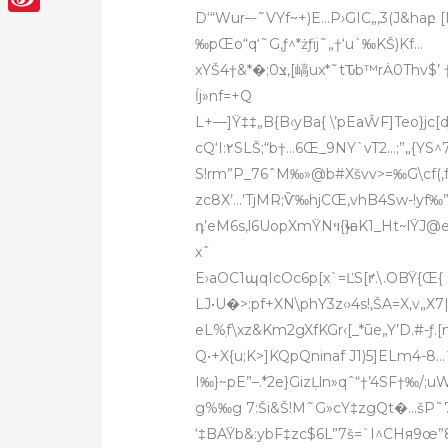
D‘“Wur–-˜VYf~+)E…P›G
IC„,3(J&haբ
Sina
‰pŒo“q‘˜G‚ƒ^*żƒij˜„†‘u`‰KŠ)Kf…
Weibo
xYŠ4†&*�;0צ,[嵪ux*˜tԎb™rȦ0Thv$’ †Gƒ@|a$‰#œ8ˆ}(k1Y#CCCJšHBAVX†”‚N‘›8’9I�…
ĺj»nf=+Q
L+—]Ÿ‡‡„B{B‹yBa{ \’pEaŴF]Teo}jc[
S!rm”P_76ˆM‰»@b#Xšvv>=‰G\cf(‚f
zc8X’…’TjMR;Ѷ‰hjCŒ‚vhB4Sw-!yf‰”ˆ
դ’eM6s,l6UopXmŸNױ{ҹ}aK1_Ht~
xˆ
E›aOC1պqIcOc6p[x`=ĽS[ꝵ.\.OBŸ{Œ{
LJ•U�>:pf+XN\phY3z‹›4s!,ŠA=X,v„X7
eL%ֽf\xz&Km2gXfKGr‹[_*ūe„Y’D.#-
Q•+X{u;K>]KQpQninaf J1)5]ELm4-8…
I‰}~pE”–.ۧ*2e}GizĻln»qˆ“†’4SF†‰
g%‰g 7:Ši&Š!M˜G»cY‡zgQt�…šP˜7غCp“›@‰‡„ŠiX=~Z,„@Œ1.
‘‡BAŸb&:ybF‡zc$6L”7š=`I^CHя9œ”8