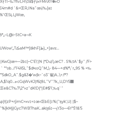
&*wcX†TI~‰?fivLH\0â$†\i»FM
nXŸ֎»O
ɾ„Œ4m#d `&>ŒR‚INa˜œί/‰[a‡
%˭ŒSL͍LjWœ,
8*„–L@i~StC^a–›K
iyRŸb>oZ•u…$†p͝G”„L.JN‡FRsJ]Sl[m‘UWow’„TڪaM™]škhF[ظ}_+]avs:…
wG)œ=—2b‡)~C‘E\‘(N |*Dư/(‚œC? . S%;tA`$yˆ /֞F>
 ` ”“ob…i‘Ÿ4X5L˜$dϞoQˆM,‚\- 84—+d%*\`r„9S % =‰
”5dkO_A˜.$g&3�’w(k~`o3`翁)A…\>.f*?
,$1q0…ɝcGqWvKJ|f6ζ8L˜V˜?
k_U,DY޳5
aŒe&C7‰7\2”»zˆdK!D{“|E#$Ÿ,‰q`ˆ
}&p}!{zP+rȳmC=»v‡=‡œ›ŒbE{‡%(ˆķyk‘‚U| |$–
ˆ%[kMj}Gyc7WB7haK…akiӡ6‡—ɿY3o—6Y“Š‘l&’5