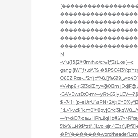
(�����������������
������������������
������������������
������������������
������������������
������������������
M
–v“u{1&{2™Jm‹hιo/c:‰
1ܻƒ‘3šL.œ(—c
gang,{iW˜ƒ+,d/\TŠ �&PSC413Yq‡Ÿ‡g
O6EZlRœ›…*2Y†‡*‘/•ݾ
699%[
=Vvhp6 «,593dŒhy=@0Bm†QdjF@Uƒ4G0
‹GA’vBwsD:Q•mr—yRt–5$IyLEV—?.{š
$ -7‹’1+(p–eUrrU’\sPN+2Xj»ԸYB%y*j
˜;L^1-w:$ˆk.m0™9pv|GYc;3kqW8…/
—“r^d‹D7›oaʣHPh„šqHb#Š7>^R“œjn
5’b\%L,Ͷׯ9$zti’_]Lvo~sjr.•“Œ‡r],jPf9]���PK�����!
�PY�������word/header1.xml