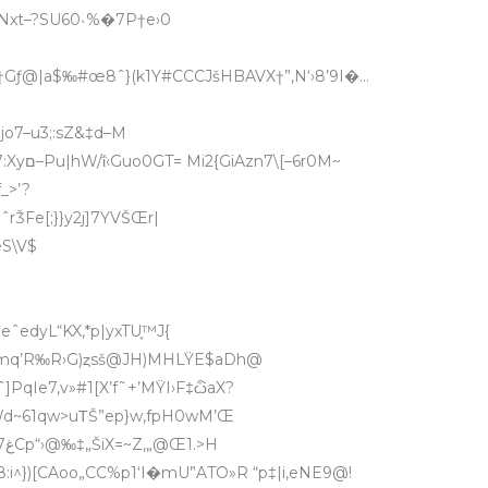
 [Nxt–?SU60˴%
�7P†e›0
djo7–u3;:sZ&‡d–M
cQ‘I:۲SLŠ;“b†…6Œ_9NY`vT2…;”„{YS^7:Xyם–Pu|hW/ΐ‹Guo0GT= Mi2{GiAzn7\[–6r0M~
_>’?
rǮFe[;}}y2j]7YVŠŒr|
lŸJ@eS\V$
|eˆedyL“KX,*p|yxTU֢™J{
ƒ.[mq’R‰R›G)ȥsš@JH)MHLŸE$aDh@
ˆ]PqIe7,v»#1[X’f˜+’MŸI›F‡ѽaX?
/;uWd~61qw>uΤŠ”ep}w,fpH0wM’Œ
>H
:i^})[CAoo„CC%p1‘I�mU”ATO»R “p‡|i,eNE9@!