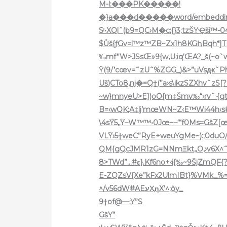
M-l:���PK�����!
�}a���d�����word/embeddings/ol
Sˡ•XQlˆ(b9=QC›M�c;{}3;
tzŠYҾši™-0
$Ůš{ƒGv=l™z™ZB~Zx1h8KGԧ
Bqh*]T|D5n
‰mf”W>JSsŒ»9{w,U;iq‘ŒA?_š(~o`wKK=s
Ÿ(9/’cœv=˜zUˆ%ZGG_)&>”uVsԫ˜Phm‰h‡ݽW
Uš)CTo8,nj�=Q†(”a›s\ikzSZXhv˜zS[?E=~_
~w}mnyeU>E])oO{m‡Šmv‰“›rv˜·{gt
B=‹wQK;A‡lj’mœWN~Z‹E™Wi44h‹s#G
VLŸ›5†weC”RyE+weuYgMe~):;0duO
QM{gQcJMR1zG=NNmΞkt„O,›v6X^˜’
8>TWd”…#ε}.Kf6no+‹j{‰~9ŠjZmQF{
E-ZQZsV{Xe”kFx2UlmIBt}%VMk_%=6
^/v56dW#AEעҲηX’^;ŏy_
9†of@—;Y”S
GšY“