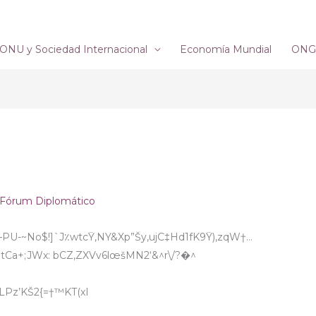
ONU y Sociedad Internacional
Economía Mundial
ONG´
Fórum Diplomático
PU-~No$!]`J٪wtcŸ‚NY&Xp”Šy‚ujC‡Hd1fK9Ÿ),zqW†…
NtCa+;JWx: bCZ,ZXVv6lœšMN2‘&^r\/?�^
lZ‚*HŠ Ϯ$U”LPz’KŠ2{=†™KT(xI