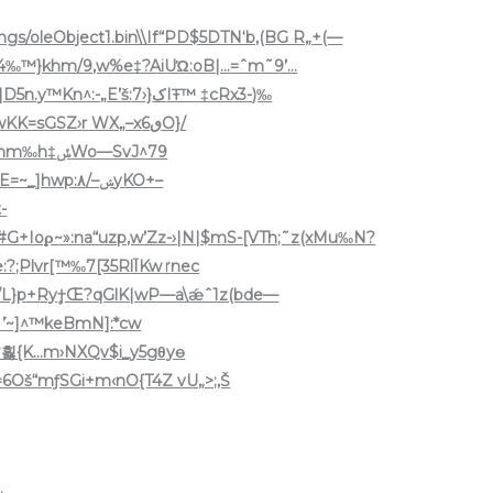
eObject1.bin\\If“PD$5DTN‘b,(BG R„+(—
4‰™}khm/9‚w%e‡?AiUΏ:oB|…=ˆm˜9’…
.y™Kn^:-„E’š:7›}کIŦ™ ‡cRx3-)‰
GSZ›r WX„–xٯ6O}/
o—SvJ^79
]hwp:۸/–ݾyKO+–
-
+Ioϼ~»:na“uzp,w’Zz-›|N|$mS-[VTh;˜z(xMu‰N?
\4sŸ5„Ÿ–W™™•0Jœ~–‘“f0Ms=GšZ[œ:?;Plvr[™‰7[35RlĪKwٵnec
/L}p+Ry۪†Œ?qGlK|wP—a\ǽˆ1z(bde—
֡~]^™keBmN]:*cw
?흻{K…m›NXQv$i_y5gθyѳ
Oš“mƒSGi+m‹nO{T4Z vU„>;,Š