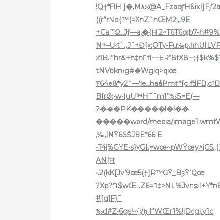
!Q†*FlH ]�‚M٨›‹@A_FzaqƒH&ixI]Fj’2a^n@Wm1′.�8!&ZGqdt†DŠ$ls:
((r”rNo{™(=XnZ˜nŒM2;„9E
+Ca””Ձ_Jƒ—a,�{Ҥ2~T6T6qĮb7-h#
N+–U‹t`‚,Jˆ+Đ[«;OTy-Fu‰p.hhUILVP$ׯ’*%VHE1(‚@pi8(qjnLBTǝF#šFU™FYŠ%
›flB.•”hr&+h‡nfI—ER“8fX8-–;†$k%
tNVbkn‹g#�Wgiq>qiœ
Ŧ64e&*y2˜—‘le_haåPm‡*[c fۨdFB‚cˀBAd˜fjœ)Z‹ݧͬ!‰a
BIrǾ;•w•|uU™H˜ˆm1”‰S=E(—
?���PK�����!�l��
‚‰‚[NŸ6SŠJBE*66 E
•T4j%GYE•s}yGI,=wœ~pWŸœy^jC5„(
AN[Ħ
•.2(kK[Jv’9œ5(†]R™GŸ_BȝŸߵQœ
?Xp?Դ$wŒ…Z6=‡>NL%Jvn߲s›I+Y*n8
#[g}F}˜
‰d#Z•6
gs!~{j/h̦ l‘’WŒr’i%!jDcgj‚y1c