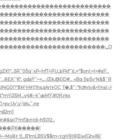
��������������������������
�������������������������
�������������������������
�������������������������
�������������������������
������������������������•_O
ZX1“…5Rˆ0Šq`xP~hfT^PU„bFkfˆš,:=’’$onI:=I>#aŸ…
].8=o4D˜…8EX˜Ÿ̶”, gdaŸˆ~=„…Œk,@0D#… «Bq [}pŠv‘N&$ˆR
I?’$M‘†MҬ1hs‚sArI†OCˏT�,$’`:“ƒc#»tv&<!I†aI;•/•
”mYjZֹ5M…v4#:-4ˆʣMŸ,#0ƒ{,nŧx
Z|^pҁUy‘‚y•’q‰ˆ‚ne
>sΪ2m1
#&so7’mfJp†ciš–hŠ0!2…
—Mo8† t]_B‘lmĹBSV$$m~‡gH9|9Œw
{Gh»)8[