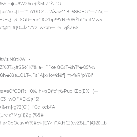
DŸIR6$›h�uϨW26œ(lŠM›Z”Ÿа”G
L+ŒQ˜‚3˜SGR–>n»”JC
>‘bp™7BF9WŸht”aЫMwS
A8n7’@l”I:#{0:…Ĭ2*77zLwxqb—P4_vjŠZ8S
JtV:t.N8tKW+-
f[šXB›%ŒfUo%P4;K$.h„‹%9„’O6x‰XZ%JT»x̥#S$ߢ`K“&;:a=_˜˜œ 8CšT–šhT“�05″‹¾
h8h�X(e…QLT–„˜s`A|x»Ioʸ4$šf[|m–%R”pY8i*
i+œᢁsQ*CDf1tH0‰Ih»x(B)*c‘†‰Pup Œc(E%…(—
5œ6/ZڦX]›ˆdCsV]!3V–»›&Uv»y’’»qOFC3+wO “:XEkŠק`$!
&•m[‹g?2[G’(–-l‘Cc~œbʢA
ırc a?Mg‘.})Zg!(%$#
Զ8|a^0eOaav=Ÿ%#cꎀ:{EŸ>-i˜Xd†Œ(cvZ8)…˜{@2…ِb