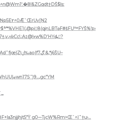
9%Np5E۲^0Ǣ`ŒrUv[N2
’p›
$7†,v,›ŵCc!‚:A‡@!»w%D‘HYȡٰ?
o(fڳ7:&‚*j6ŠU–
�����word/media/image1.wmfWhUU|ޏwn17Sˆ)9…,gc“YM
`_
F+la3njjjhjt5“Ÿ g0-–TյcW%Rm>Œ`^|˜†u›…