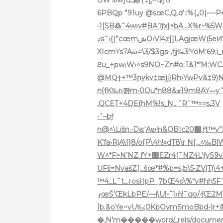
6PBQp ”91uy @sœC‚Q.d‘::%(„0|•
•1[SB߷˜4w›v#BAƒx}^bA…X%r~%5W
‚›s˜›{|”cœmشO‹Vl4z]]LAgjœW(5eͶ‘=ŸME9l4YJ+szBU6Li8ƒm\™w2–;lѫX‰šYc{”SbœTQH
XIcmYs7Aώ=\3/$3gs-,fjj‰3!YóM‘69;i
Ƨu_+pw›W›^s9NO~Zn#o:T&1*’M:WC
@MQ†+™3րץkv‡œ)j}Rh›YwPv
n{fK‰rι쨝m•0Ou*n88&ϫ19m8AYސyˆf˜bl4K’hNR–mFҹX™Šf0TbnsmT’?–ƒBUאIn•V,
‚QCET+4DE{hM%!s_N…ˆR`™==s‚3V
•ˆ–bƒ
n@^\Lišn.•Da;‘Aש!n&QBIc2׫0.ƒt™y”žﯯ?d=Y:(8›0ݎ.–jʱ$ŭ[˜51î‚‚{]v\?
K’fa›RjA\]}8/o{P\4h!»dT8\r N{…^‰
W^*F>N’NZ fY+΢EZr4(˜NZ4L‘ƒyS9
UFš=NvašZ[…šœ*#%b=s‚ƀ\5•ZVjT)\
™4_L˜t_‡osIIpPˬ7bŒ4o\%“v#hh5F`i8!8 eW+
ٷœŠ’ŒkLbPE/—j\U!-ˆ]‹ǹ!˜go/•ƒŒ2MrYv–-jcv‹wr=Šœz‹•*7Œš^)Is˜‰(_ݺ$}w[n”x|*~™8}
Ïb.&oYe~vU‰;0KbOvmSmoBbd-)
�‚N’m�����word/_rels/document.