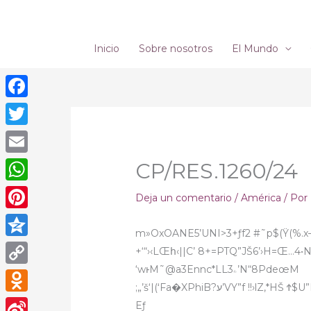
Ir
al
contenido
Inicio
Sobre nosotros
El Mundo
Facebook
Twitter
Email
CP/RES.1260/24
WhatsApp
Deja un comentario
/
América
/ Por
Pinterest
m»OxOANE5’UNI>3+ƒf2 #˜p$(Ÿ(%.x–
Qzone
+‘“›‹LŒհ‹||C’ 8+=PTQ”JŠ6’›H=Œ…4•
‘wͱM˜@a3Ennc*LLۦ3’N“8PdeœM
Copy
;„’š‘|(ʻFa�XPhiB?ע’VY”f !!›
Link
Odnoklassniki
Eƒ