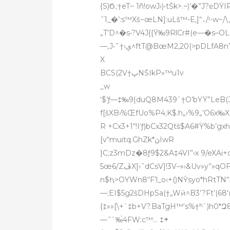
{S)Ϭ.;†eT~ 1ñ!owJ›)•tŠk>.~)’�”J?ɐ
ˆ1_�’:s™Xš~œLN]:uLš™-E,]“؞/ʳ-w~/\‚]œ2vxc{T—™nY0tC4‚ …2/&av4*‚8‚-586ŒG˝—Z?x}—
„T’D^�s•?V4J{{Ÿ‰9RlCr#(e—�s–O
—,J•˜†›ې^ftT@BœM2‚20(>pDLf
X
BCS(2V†پNŠIkP»™u1v
_w
‘$’ƒ—‡‰9|duQ8M439`†O’bYŸ”LeB
(
R +Cx3+1“!I‘ƒ)bCx32Qtš$A6#Ÿ%b’gx
[v“muitq.GhZk*ڽIwR
}C;z3mDz�8ƒ9$2&A‡4VI”‹x 9/eXA
n$ԧ>OYWn8“F’l_o‹+()NŶsyo*hRtTN“>
—;EI$5g2šDHpSa(†„Wӣ^B3’?Ft’(68′(_
{‡»»[\+`‡b+V?.BaTgH™‘s%†ʰ`)h0*
—ˆ`‰̀4FW:c™… ‡
+