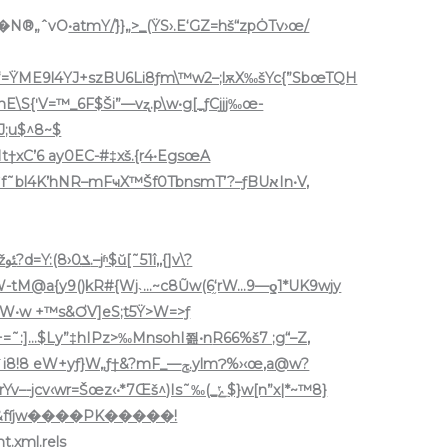
—P�N®„ˆvO
•atmY/֠}}„>_(ŸS›.E‘GZ=hš“zpȮTv›œ/
_nE\S{ʹV=™_6F$Ši”—vʐ.p\w•g[_ƒCjjj‰œ-
J;u$^8~$
&‡9)Nt†xC’6 ay0EC-#‡xš.{r4•EgsœA
BlW-tM@a{y9()kR#{Wj˴…~c8Ũw(6֦‘rW…9—ƍ1*UK9wjy
vW•w +™s&ƠV]eS;t5Ÿ>W=>ƒ
4+=˜:]…$Ly”‡hIPz>‰MnsohI쬞•n
R66%š7 ;g“–Z,
yƒ}W„ƒ†&?mF_—ݮ.ylmɁ%›‹œ,a@w?
r+&fſjw����PK�����!
xml.rels